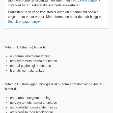
Biotikon-produkter tillverkas i enlighet med
HACCP-konceptet
tillverkad för att säkerställa livsmedelssäkerheten.
Förresten:
Med varje köp stödjer även du automatiskt sociala
projekt som vi har valt ut. Mer information hittar du i vår blogg på
Socialt engagemang
Vitamin B1 (tiamin) bidrar till:
en normal energiomsättning
nervsystemets normala funktion
normal psykologisk funktion
hjärtats normala funktion
Vitamin B2 (föreligger i biologiskt aktiv form som riboflavin-5-fosfat)
bidrar till:
en normal energiomsättning
nervsystemets normala funktion
att bibehålla normala slemhinnor
att bibehålla röda blodkroppar