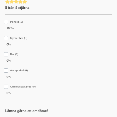
Genomsnittligt betyg på 5 av 5 stjärnor
5 från 5 stjärna
Perfekt (1)
100%
Mycket bra (0)
0%
Bra (0)
0%
Acceptabel (0)
0%
Otillfredsställande (0)
0%
Lämna gärna ett omdöme!