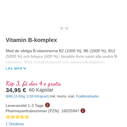
Vitamin B-komplex
Med de viktiga B-vitaminerna B2 (1000 %), B6 (1000 %), B12
(5000 %) och folsyra (400 %) i bioaktiv form samt alla andra B-
vitaminer. Med metylkobalamin och adenosylkobalamin.
LÄS MER
Köp 3, få den 4:e gratis
34,95 €
60 Kapslar
(896,15 €/kg, 0,58 €/Kapsel)
inkl. moms. exkl.
Fraktkostnader
Leveranstid 1-3 Tage
Pharmazentralnummer (PZN):
16025947
Genomsnittligt betyg på 5 av 5 stjärnor
1 Omdöme