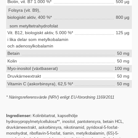
Biotin, vit. B7 1.000 %*
500 µg
Folsyra (vit. B9),
biologiskt aktiv, 400 %*
800 µg
som metyltetrahydrofolat
Vit. B12, biologiskt aktiv, 5.000 %*
125 µg
i lika delar som metylkobalamin
och adenosylkobalamin
Betain
50 mg
Kolin
50 mg
Myo-inositol (växtbaserat)
100 mg
Druvkärneextrakt
50 mg
Vitamin C (askorbinsyra), 62,5 %*
50 mg
* Näringsreferensvärde (NRV) enligt EU-förordning 1169/2011
Ingredienser:
Kolinbitartrat, kapselhölje
hydroxypropylmetylcellulosa**, inositol, pantotensyra, betain HCL,
druvkärneextrakt, askorbinsyra, nikotinamid, pyridoxal-5-fosfat-
monohydrat, riboflavin-5-fosfat, tiamin, metylkobalamin, (6S)-5-