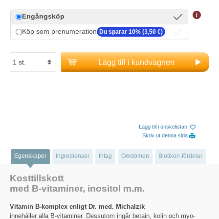
Engångsköp
Köp som prenumeration
Du sparar 10% (3,50 €)
Lägg till i kundvagnen
Lägg till i önskelistan
Skriv ut denna sida
Egenskaper
Ingredienser
Intag
Omdömen
Biotikon-fördelar
Kosttillskott
med B-vitaminer, inositol m.m.
Vitamin B-komplex enligt Dr. med. Michalzik
innehåller alla B-vitaminer. Dessutom ingår betain, kolin och myo-