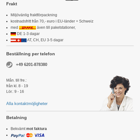
Frakt
Miljövänlig fraktförpackning
kostnadsfritt från 70,- euro i EU-länder + Schweiz
med
även till paketstationer,
DE 1-3 dagar
AT, CH, EU 3-5 dagar
Beställning per telefon
+49 6201-878380
Mån. till fre.:
från kl. 8 - 19
Lör.: 9 - 16
Alla kontaktmöjligheter
Betalning
Bekvämt
mot faktura