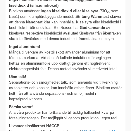
kiseldioxid (siliciumdioxid)
Biotikon använder
ingen kiseldioxid eller kiselsyra
(SiO
, som
2
E551) som klumpförebyggande medel.
Stiftung Warentest
skriver
att denna
Nanopartiklar
kan innehålla. Kiselsyra eller kiseldioxid i
kosttillskott bör undvikas. Bio Suisse har
Godkännande
av
kiselsyra respektive kiseldioxid
avslutad
Kiselsyra från åkerfräken
ska inte förväxlas med denna industriellt framställda kiselsyra.
Inget aluminium!
Många tillverkare av kosttillskott använder aluminium för att
försegla burkarna. Vid den så kallade induktionsförseglingen
hettas en aluminiumfolie upp kraftigt genom ett högfrekvent
elektromagnetiskt fält. Denna metod använder vi medvetet inte!
Utan talk!
Separations- och smörjmedlet talk, som används vid tillverkning
av tabletter och kapslar, kan innehålla asbestfibrer. Biotikon avstår
helt från att använda separations- och smörjmedel i
kapselproduktionen.
Färska varor!
Alla våra produkter har fortfarande tillräcklig hållbarhet kvar på
försäljningsdagen. Det möjliggör vi genom produktion i egen regi.
Livsmedelssäkerhet HACCP