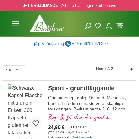
3+1-ERBJUDANDE
- All info här - Ingen kod behövs
pa till huvudinnehåll
Hoppa till sökning
Hoppa till huvudnavigering
Hjälp & rådgivning
+49 (0)6201-878380
Pris
Sport - grundläggande
Originalrecept enligt Dr. med. Michalzik,
baserat på den senaste vetenskapliga
forskningen. B-vitaminerna 2, 6, 12 och
folsyra i bioaktiv form!
Köp 3, få den 4:e gratis
24,90 €
60 Kapslar
(778,13 €/kg, 0,42 €/Kapsel)
inkl. moms. exkl.
Fraktkostnader