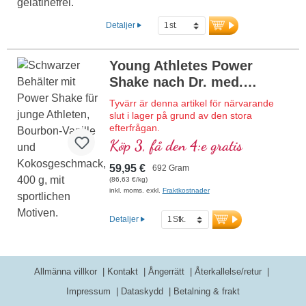
Detaljer
Young Athletes Power
Shake nach Dr. med.
Michalzik
Tyvärr är denna artikel för närvarande
slut i lager på grund av den stora
efterfrågan.
Köp 3, få den 4:e gratis
Högkvalitativ proteinshake med alla
essentiella aminosyror (EAAs) och
59,95 €
692 Gram
muskelaminosyror (BCAAs), berikad med
(86,63 €/kg)
kreatin, D-ribos (muskelsocker) och
inkl. moms. exkl.
Fraktkostnader
acetyl-L-karnitin, kollagen, Sango-koraller
som ger 70 mineraler och spårämnen
Detaljer
med kalcium och vitamin D för starka
ben. Fri från artificiella sötningsmedel &
aromer, med naturlig Bourbon-vanilj.
Utvecklad av läkare, producerad i
Allmänna villkor
Kontakt
Ångerrätt
Återkallelse/retur
Tyskland.
Impressum
Dataskydd
Betalning & frakt
Mer information om Young Athletes