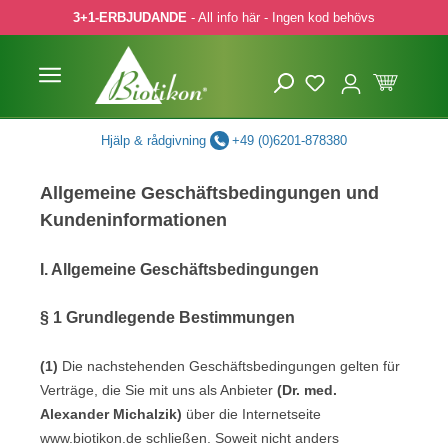
3+1-ERBJUDANDE
- All info här - Ingen kod behövs
pa till huvudinnehåll
Hoppa till sökning
Hoppa till huvudnavigering
Hjälp & rådgivning
+49 (0)6201-878380
Allgemeine Geschäftsbedingungen und
Kundeninformationen
I. Allgemeine Geschäftsbedingungen
§ 1 Grundlegende Bestimmungen
(1)
Die nachstehenden Geschäftsbedingungen gelten für
Verträge, die Sie mit uns als Anbieter
(
Dr. med.
Alexander Michalzik
)
über die Internetseite
www.biotikon.de schließen. Soweit nicht anders