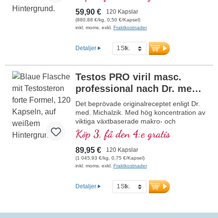
59,90 €
120 Kapslar
(880,88 €/kg, 0,50 €/Kapsel)
inkl. moms. exkl.
Fraktkostnader
Detaljer
Testos PRO viril masc.
professional nach Dr. med.
Michalzik
Det beprövade originalreceptet enligt Dr.
med. Michalzik. Med hög koncentration av
viktiga växtbaserade makro- och
mikronäringsämnen. Med värdefullt
Köp 3, få den 4:e gratis
chrysin, Tribulus terrestris, Turnera
aphrodisiaca, lignaner och organiskt
89,95 €
120 Kapslar
bundet zink, vilket bidrar till att bibehålla
(1 045,93 €/kg, 0,75 €/Kapsel)
en normal testosteronnivå, en normal
inkl. moms. exkl.
Fraktkostnader
proteinsyntes samt en normal omsättning
av kolhydrater, fettsyror och
Detaljer
makronäringsämnen. Mycket effektivt –
originalet från Biotikon sedan 23 år, från
egen produktion i Tyskland av ett
traditionsrikt familjeföretag. Utan tillsatser,