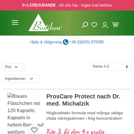
3+1-ERBJUDANDE
- All info här - Ingen kod behövs
pa till huvudinnehåll
Hoppa till sökning
Hoppa till huvudnavigering
Hjälp & rådgivning
+49 (0)6201-878380
Pris
Ingredienser
ProsCare Protect nach Dr.
med. Michalzik
Högkvalitativ formula med många viktiga
vitala näringsämnen i hög koncentration
Köp 3, få den 4:e gratis