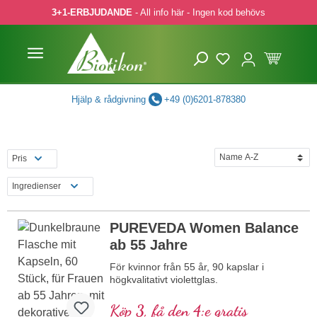
3+1-ERBJUDANDE
- All info här - Ingen kod behövs
pa till huvudinnehåll
Hoppa till sökning
Hoppa till huvudnavigering
Hjälp & rådgivning
+49 (0)6201-878380
Pris
Ingredienser
PUREVEDA Women Balance
ab 55 Jahre
För kvinnor från 55 år, 90 kapslar i
högkvalitativt violettglas.
Köp 3, få den 4:e gratis