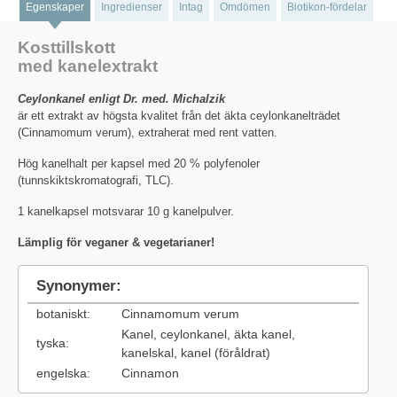
Egenskaper
Ingredienser
Intag
Omdömen
Biotikon-fördelar
Kosttillskott
med kanelextrakt
Ceylonkanel enligt Dr. med. Michalzik
är ett extrakt av högsta kvalitet från det äkta ceylonkanelträdet
(Cinnamomum verum), extraherat med rent vatten.
Hög kanelhalt per kapsel med 20 % polyfenoler
(tunnskiktskromatografi, TLC).
1 kanelkapsel motsvarar 10 g kanelpulver.
Lämplig för veganer & vegetarianer!
Synonymer:
botaniskt:
Cinnamomum verum
Kanel, ceylonkanel, äkta kanel,
tyska:
kanelskal, kanel (föråldrat)
engelska:
Cinnamon