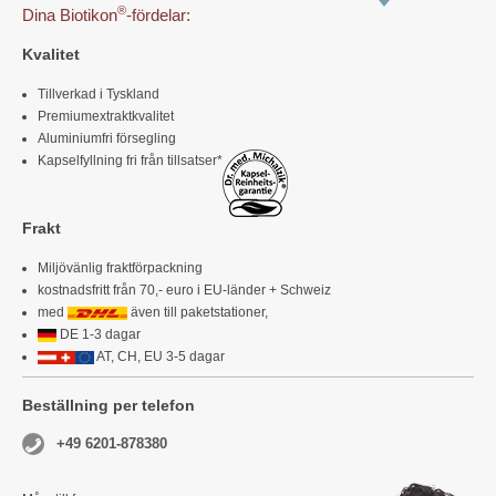
®
Dina Biotikon
-fördelar:
Kvalitet
Tillverkad i Tyskland
Premiumextraktkvalitet
Aluminiumfri försegling
Kapselfyllning fri från tillsatser*
Frakt
Miljövänlig fraktförpackning
kostnadsfritt från 70,- euro i EU-länder + Schweiz
med
även till paketstationer,
DE 1-3 dagar
AT, CH, EU 3-5 dagar
Beställning per telefon
+49 6201-878380