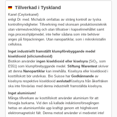
Tillverkad i Tyskland
Kanel (Ceylonkanel)
enligt Dr. med. Michalzik omfattas av sträng kontroll av tyska
kontrollmyndigheter. Tillverkning med skonsam produktionsteknik
utan värmeutveckling och utan tillsatser i kapselinnehållet samt
inga processhjälpmedel, inte heller sådana som inte behöver
anges på förpackningen. Utan nanopartiklar, som i mikrokristallin
cellulosa.
Inget industriellt framställt klumpförebyggande medel
kiseldioxid (siliciumdioxid)
Biotikon använder
ingen kiseldioxid eller kiselsyra
(SiO
, som
2
E551) som klumpförebyggande medel.
Stiftung Warentest
skriver
att denna
Nanopartiklar
kan innehålla. Kiselsyra eller kiseldioxid i
kosttillskott bör undvikas. Bio Suisse har
Godkännande
av
kiselsyra respektive kiseldioxid
avslutad
Kiselsyra från åkerfräken
ska inte förväxlas med denna industriellt framställda kiselsyra.
Inget aluminium!
Många tillverkare av kosttillskott använder aluminium för att
försegla burkarna. Vid den så kallade induktionsförseglingen
hettas en aluminiumfolie upp kraftigt genom ett högfrekvent
elektromagnetiskt fält. Denna metod använder vi medvetet inte!