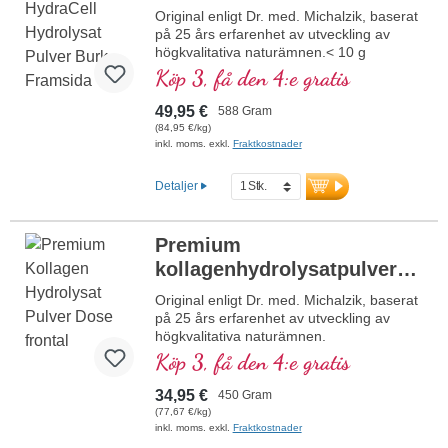
och hållbart. Perfekt för veganer och
NY
Original enligt Dr. med. Michalzik, baserat
vegetarianer.
på 25 års erfarenhet av utveckling av
högkvalitativa naturämnen.< 10 g
mer information om
höggradigt renat kollagenhydrolysat med
Magnesiumbisglycinatpulver
Köp 3, få den 4:e gratis
över 99 % kollagenpeptider per dagsdos.
Innehåller 9 % hydroxyprolin, 12 % prolin
49,95 €
588 Gram
och 22,5 % glycin samt den innovativa
(84,95 €/kg)
HydraCell-cellhydratiseringsmatrisen med
inkl. moms. exkl.
Fraktkostnader
1 000 mg betain (TMG), 1 000 mg myo-
inositol, 1 000 mg taurin och 80 mg
Detaljer
vitamin C.
mer information om Premium
Kollagen HydraCell
Premium
kollagenhydrolysatpulver
NY
Original enligt Dr. med. Michalzik, baserat
på 25 års erfarenhet av utveckling av
högkvalitativa naturämnen.
10 g höggradigt rent kollagenhydrolysat
Köp 3, få den 4:e gratis
med över 99 % kollagenpeptider per
dagsdos. Innehåller 9 % hydroxyprolin, 12
34,95 €
450 Gram
% prolin och 22,5 % glycin – en
(77,67 €/kg)
högkvalitativ, kollagentypisk
inkl. moms. exkl.
Fraktkostnader
aminosyraprofil.