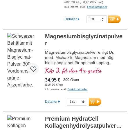
energiomsättning och
(408,20 €/kg, 0,25 €/Kapsel)
uppskattas särskilt av fysiskt
inkl. moms. exkl.
Fraktkostnader
aktiva personer. Fri från alla
tillsatser och förpackad med en
Detaljer
aluminiumfri försegling.
Tillverkad i Tyskland enligt
högsta kvalitetsstandarder och
Magnesiumbisglycinatpulve
lämplig för veganer.
r
mer information om L-
karnitin
Magnesiumbisglycinatpulver enligt Dr.
med. Michalzik: Magnesium med hög
biotillgänglighet för optimalt upptag.
Stödjer musklernas och nervernas
Köp 3, få den 4:e gratis
funktion samt energimetabolismen.
Perfekt att dosera med 1,5–3 g per dag,
34,95 €
300 Gram
utan tillsatser, veganskt och hållbart
(116,50 €/kg)
tillverkat i Tyskland, utvecklat av läkare.
inkl. moms. exkl.
Fraktkostnader
Producerat i Tyskland enligt de högsta
standarderna, baserat på över 40 års
Detaljer
expertis inom vitalämnen och över 20 års
produktionserfarenhet.
Magnesiumbisglycinat enligt Dr. med.
Premium HydraCell
Michalzik – för en optimal tillförsel av detta
Kollagenhydrolysatpulver
livsviktiga mineral, beprövat, certifierat