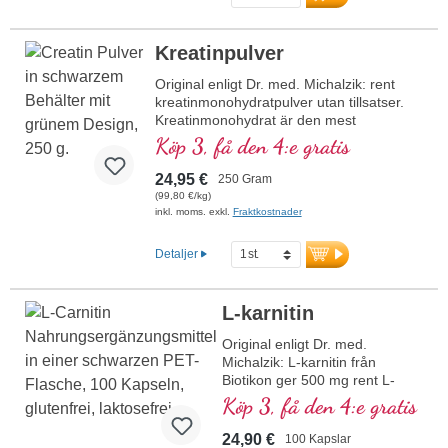
vitalämnesskonsam tillverkning. Utvecklat
med noggrann expertis av Dr. med.
Michalzik och över 40 års kunskap om
Kreatinpulver
vitalämnen. Optimalt stöd för högintensiv
träning: kreatin ökar den fysiska
Original enligt Dr. med. Michalzik: rent
prestationsförmågan, särskilt vid
kreatinmonohydratpulver utan tillsatser.
kortvariga, intensiva träningspass.
Kreatinmonohydrat är den mest
Beprövat, certifierat och fritt från skadliga
beprövade kreatinföreningen på
Köp 3, få den 4:e gratis
ämnen – kreatin enligt Dr. med. Michalzik
marknaden. Mycket effektivt för att öka
för dina idrottsliga mål
den fysiska prestationsförmågan och
24,95 €
250 Gram
muskelstyrkan, med hög biotillgänglighet.
(99,80 €/kg)
Utvecklat av läkare, med över 20 års
inkl. moms. exkl.
Fraktkostnader
produktionserfarenhet.
Detaljer
L-karnitin
Original enligt Dr. med.
Michalzik: L-karnitin från
Biotikon ger 500 mg rent L-
karnitintartrat per kapsel.
Köp 3, få den 4:e gratis
Denna aminosyraförening
spelar en viktig roll i kroppens
24,90 €
100 Kapslar