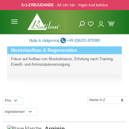
3+1-ERBJUDANDE
- All info här - Ingen kod behövs
pa till huvudinnehåll
Hoppa till sökning
Hoppa till huvudnavigering
Hjälp & rådgivning
+49 (0)6201-878380
Muskelaufbau & Regeneration
Fokus auf Aufbau von Muskelmasse, Erholung nach Training,
Eiweiß- und Aminosäureversorgung.
Pris
Ingredienser
Arginin