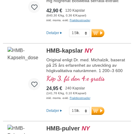
mg högrenat Boswellia serrata-extrakt
med 85 % rena boswelliasyror per kapsel
42,90 €
120 Kapslar
och dagsdos. Den första högdoserade
(640,30 €/kg, 0,36 €/Kapsel)
frankincense-produkten med 85 %
inkl. moms. exkl.
Fraktkostnader
boswelliasyror på den tyska marknaden
överhuvudtaget. Boswelliasyrorna
förekommer med 85 % i en exceptionellt
Detaljer
hög koncentration.
mer information om BS-85
HMB-kapslar
NY
Original enligt Dr. med. Michalzik, baserat
på 25 års erfarenhet av utveckling av
högkvalitativa naturämnen. 1 200–3 600
mg högrent kalcium β-hydroxi-β-
Köp 3, få den 4:e gratis
metylbutyrat per dagsdos om 2–6 kapslar,
varav 1 020–3 060 mg rent HMB (85 %).
24,95 €
240 Kapslar
Kalcium β-hydroxi-β-metylbutyrat (HMB)
(141,76 €/kg, 0,10 €/Kapsel)
är ett naturligt förekommande derivat av
inkl. moms. exkl.
Fraktkostnader
aminosyran leucin, som är viktig för
musklerna.
Detaljer
mer information om HMB-kapslar
HMB-pulver
NY