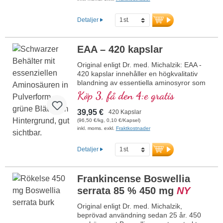
Detaljer
EAA – 420 kapslar
Original enligt Dr. med. Michalzik: EAA -
420 kapslar innehåller en högkvalitativ
blandning av essentiella aminosyror som
föreligger i optimala förhållanden. Denna
Köp 3, få den 4:e gratis
formula är fri från tillsatser och tillverkas i
Tyskland. Förseglingen är aluminiumfri.
39,95 €
420 Kapslar
mer information om EAA - 420
(96,50 €/kg, 0,10 €/Kapsel)
kapslar
inkl. moms. exkl.
Fraktkostnader
Detaljer
Frankincense Boswellia
serrata 85 % 450 mg
NY
Original enligt Dr. med. Michalzik,
beprövad användning sedan 25 år. 450