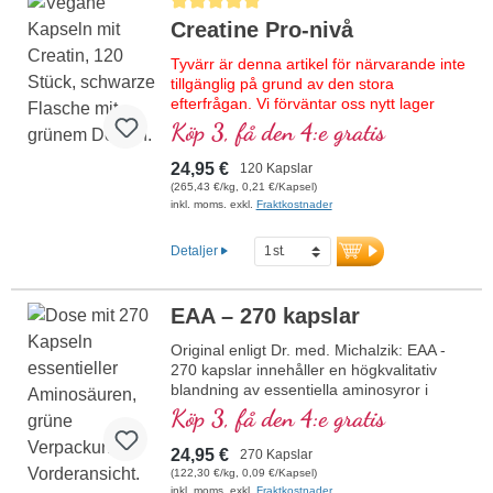
Creatine Pro-nivå
Tyvärr är denna artikel för närvarande inte
tillgänglig på grund av den stora
efterfrågan. Vi förväntar oss nytt lager
under kalendervecka 33/2026.
Köp 3, få den 4:e gratis
Högkvalitativt kreatinmonohydrat med D-
24,95 €
120 Kapslar
pinitol för optimal biotillgänglighet. Stödjer
(265,43 €/kg, 0,21 €/Kapsel)
målinriktat den fysiska
inkl. moms. exkl.
Fraktkostnader
prestationsförmågan, särskilt vid intensiva
träningspass. Kombinationen med D-
Detaljer
pinitol bidrar till ett förbättrat upptag av
kreatin i muskelcellerna, vilket ökar
effekten. Perfekt för idrottare, styrke- och
EAA – 270 kapslar
uthållighetssport samt
muskelåterhämtning. 100 % rent, utan
Original enligt Dr. med. Michalzik: EAA -
tillsatser, veganskt och tillverkat i Tyskland
270 kapslar innehåller en högkvalitativ
– med över 20 års erfarenhet inom
blandning av essentiella aminosyror i
mikronäringsforskning.
optimala proportioner. Denna formula är
Köp 3, få den 4:e gratis
fri från tillsatser och tillverkas i Tyskland.
Mer information om Creatine Pro
Förseglingen är aluminiumfri.
24,95 €
Level
270 Kapslar
mer information om EAA - 270
(122,30 €/kg, 0,09 €/Kapsel)
kapslar
inkl. moms. exkl.
Fraktkostnader