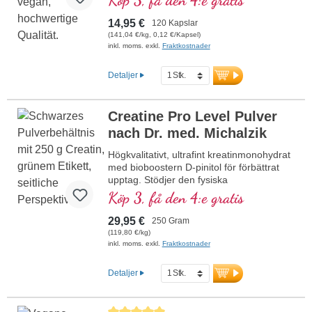
återhämtningen. Perfekt för idrottare och
aktiva människor.
14,95 €
120 Kapslar
(141,04 €/kg, 0,12 €/Kapsel)
mer information om Beta-Alanin-
inkl. moms. exkl.
Fraktkostnader
kapslar
Detaljer
Creatine Pro Level Pulver
nach Dr. med. Michalzik
Högkvalitativt, ultrafint kreatinmonohydrat
med bioboostern D-pinitol för förbättrat
upptag. Stödjer den fysiska
prestationsförmågan vid intensiva
Köp 3, få den 4:e gratis
träningspass och främjar återhämtning
efter träning. Perfekt lösligt, flexibelt att
29,95 €
250 Gram
dosera. Veganskt, utan artificiella tillsatser,
(119,80 €/kg)
med aluminiumfri försegling – utvecklat av
inkl. moms. exkl.
Fraktkostnader
läkare och producerat i Tyskland.
Detaljer
Mer information om Creatine Pro
Level
Genomsnittligt betyg på 5 av 5 stjärnor