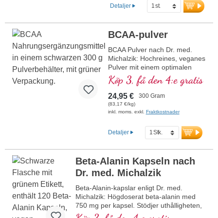
tillsatser, idealiskt för veganer
Detaljer
och vegetarianer. Ingredienser
per daglig konsumtionsmängd
(3 kapslar): 3 150 mg BCAA.
BCAA-pulver
Förpackad i en burk med 90
kapslar. Producerad i våra
BCAA Pulver nach Dr. med.
egna produktionsanläggningar
Michalzik: Hochreines, veganes
i Tyskland, baserat på 40 års
Pulver mit einem optimalen
erfarenhet av vitalämnen och
2:1:1 Verhältnis von Leucin,
Köp 3, få den 4:e gratis
20 år av beprövad kvalitet. Fri
Isoleucin und Valin. Gewonnen
från skadliga ämnen och
durch Fermentation, ohne
24,95 €
300 Gram
tillsatser, glutenfri, laktosfri och
Zusätze oder künstliche
(83,17 €/kg)
GMO-fri. Miljövänligt och
Aromen. Perfekt für Sportler
inkl. moms. exkl.
Fraktkostnader
hållbart tillverkad, direkt från
zur Unterstützung von
tillverkaren och alltid tillgänglig
Muskelaufbau und
Detaljer
med en leveranstid på 1–2
Regeneration.
arbetsdagar.
mehr Informationen zu
BCAA Pulver
Beta-Alanin Kapseln nach
Dr. med. Michalzik
Beta-Alanin-kapslar enligt Dr. med.
Michalzik: Högdoserat beta-alanin med
750 mg per kapsel. Stödjer uthålligheten,
minskar mjölksyrabildningen och främjar
Köp 3, få den 4:e gratis