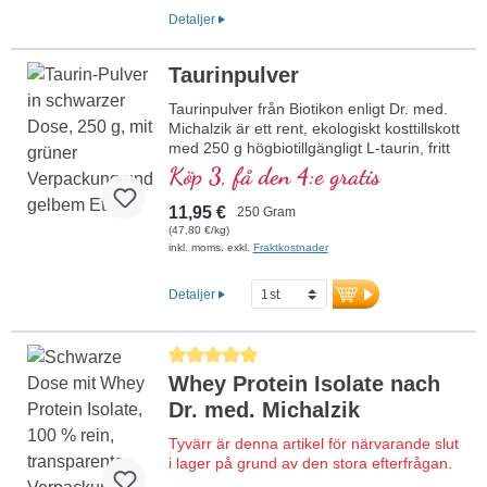
Neutral i smaken
Detaljer
Premium kollagenhydrolysat med
kollagenpeptider av typ I och III från
Taurinpulver
nötkreatur från artanpassad
betesuppfödning (grass-fed). Den särskilt
Taurinpulver från Biotikon enligt Dr. med.
lilla molekylstorleken på ca 2 000 Dalton
Michalzik är ett rent, ekologiskt kosttillskott
möjliggör mycket god löslighet och
med 250 g högbiotillgängligt L-taurin, fritt
upptag.
från alla tillsatser och baserat på
Köp 3, få den 4:e gratis
Den höga halten hydroxyprolin står för
aminosyrorna cystein och metionin.
den höga kvaliteten på detta
kollagenhydrolysat och ger samtidigt hög
11,95 €
250 Gram
termostabilitet, så att pulvret
(47,80 €/kg)
mer information om Premium
inkl. moms. exkl.
Fraktkostnader
kollagenhydrolysat
Detaljer
Genomsnittligt betyg på 5 av 5 stjärnor
Whey Protein Isolate nach
Dr. med. Michalzik
Tyvärr är denna artikel för närvarande slut
i lager på grund av den stora efterfrågan.