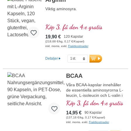
Viktig aminosyra.
Köp 3, få den 4:e gratis
19,90 €
120 Kapslar
(218,68 €/kg, 0,17 €/Kapsel)
inkl. moms. exkl.
Fraktkostnader
Detaljer
BCAA
Våra BCAA-kapslar innehåller
de essentiella aminosyrorna L-
leucin, L-isoleucin och L-valin i
det optimala förhållandet 2:1:1.
Köp 3, få den 4:e gratis
Dessa grenade aminosyror är
viktiga för kroppen och måste
14,95 €
90 Kapslar
tillföras via kosten. Varje
(137,16 €/kg, 0,17 €/Kapsel)
kapsel ger 1 050 mg rena
inkl. moms. exkl.
Fraktkostnader
aminosyror utan ytterligare