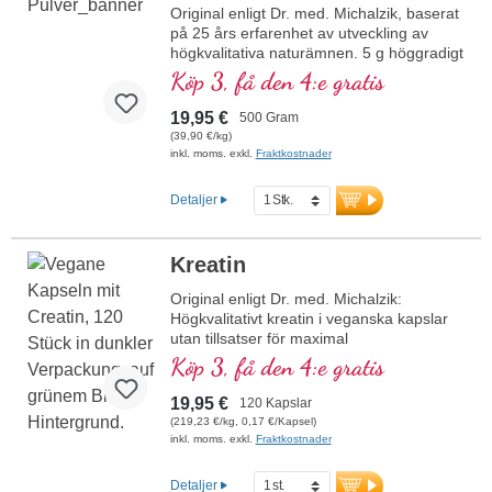
Original enligt Dr. med. Michalzik, baserat
på 25 års erfarenhet av utveckling av
högkvalitativa naturämnen. 5 g höggradigt
rent kalcium β-hydroxi-β-metylbutyrat
Köp 3, få den 4:e gratis
(HMB) per dagsdos, varav 700 mg
kalcium. Kalcium β-hydroxi-β-metylbutyrat
19,95 €
500 Gram
(HMB) är ett naturligt förekommande
(39,90 €/kg)
derivat av aminosyran leucin och en källa
inkl. moms. exkl.
Fraktkostnader
till höggradigt rent β-hydroxi-β-
metylbutyrat. Den högkvalitativa
Detaljer
råvarukvaliteten och den rena
sammansättningen säkerställer optimalt
upptag och användning, särskilt i ett
Kreatin
idrottsligt sammanhang.
Original enligt Dr. med. Michalzik:
mer information om HMB-pulver
Högkvalitativt kreatin i veganska kapslar
utan tillsatser för maximal
prestationsförmåga. 625 mg rent
Köp 3, få den 4:e gratis
kreatinmonohydrat per kapsel, idealiskt
för veganer och vegetarianer. Höggradigt
19,95 €
120 Kapslar
rena växtbaserade kapselhöljen, fria från
(219,23 €/kg, 0,17 €/Kapsel)
karragenan och PEG, garanterar renhet
inkl. moms. exkl.
Fraktkostnader
och säkerhet. Producerat i Tyskland,
baserat på över 20 års erfarenhet och
Detaljer