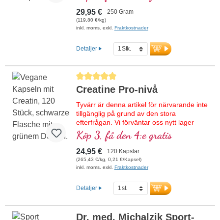
träningspass och främjar återhämtning
efter träning. Perfekt lösligt, flexibelt att
29,95 €
250 Gram
dosera. Veganskt, utan artificiella tillsatser,
(119,80 €/kg)
med aluminiumfri försegling – utvecklat av
inkl. moms. exkl.
Fraktkostnader
läkare och producerat i Tyskland.
Detaljer
Mer information om Creatine Pro
Level
Genomsnittligt betyg på 5 av 5 stjärnor
Creatine Pro-nivå
Tyvärr är denna artikel för närvarande inte
tillgänglig på grund av den stora
efterfrågan. Vi förväntar oss nytt lager
under kalendervecka 33/2026.
Köp 3, få den 4:e gratis
Högkvalitativt kreatinmonohydrat med D-
24,95 €
120 Kapslar
pinitol för optimal biotillgänglighet. Stödjer
(265,43 €/kg, 0,21 €/Kapsel)
målinriktat den fysiska
inkl. moms. exkl.
Fraktkostnader
prestationsförmågan, särskilt vid intensiva
träningspass. Kombinationen med D-
Detaljer
pinitol bidrar till ett förbättrat upptag av
kreatin i muskelcellerna, vilket ökar
effekten. Perfekt för idrottare, styrke- och
Dr. med. Michalzik Sport-
uthållighetssport samt