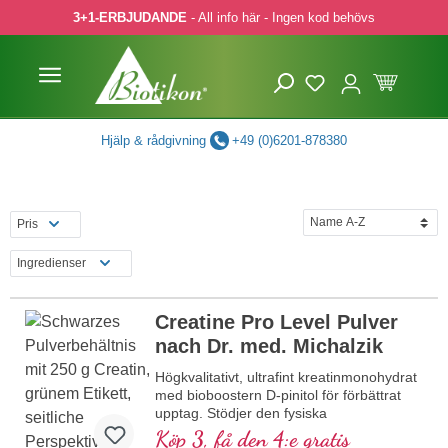
3+1-ERBJUDANDE
- All info här - Ingen kod behövs
pa till huvudinnehåll
Hoppa till sökning
Hoppa till huvudnavigering
Hjälp & rådgivning
+49 (0)6201-878380
Pris
Ingredienser
Creatine Pro Level Pulver
nach Dr. med. Michalzik
Högkvalitativt, ultrafint kreatinmonohydrat
med bioboostern D-pinitol för förbättrat
upptag. Stödjer den fysiska
prestationsförmågan vid intensiva
Köp 3, få den 4:e gratis