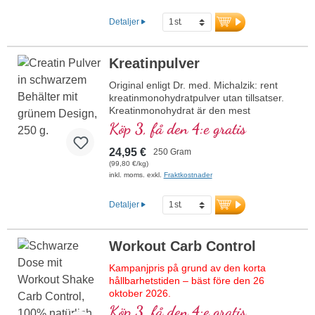
och säkerhet. Producerat i Tyskland,
baserat på över 20 års erfarenhet och
Detaljer
vitalämnesskonsam tillverkning. Utvecklat
med noggrann expertis av Dr. med.
Michalzik och över 40 års kunskap om
Kreatinpulver
vitalämnen. Optimalt stöd för högintensiv
träning: kreatin ökar den fysiska
Original enligt Dr. med. Michalzik: rent
prestationsförmågan, särskilt vid
kreatinmonohydratpulver utan tillsatser.
kortvariga, intensiva träningspass.
Kreatinmonohydrat är den mest
Beprövat, certifierat och fritt från skadliga
beprövade kreatinföreningen på
Köp 3, få den 4:e gratis
ämnen – kreatin enligt Dr. med. Michalzik
marknaden. Mycket effektivt för att öka
för dina idrottsliga mål
den fysiska prestationsförmågan och
24,95 €
250 Gram
muskelstyrkan, med hög biotillgänglighet.
(99,80 €/kg)
Utvecklat av läkare, med över 20 års
inkl. moms. exkl.
Fraktkostnader
produktionserfarenhet.
Detaljer
Workout Carb Control
Kampanjpris på grund av den korta
hållbarhetstiden – bäst före den 26
oktober 2026.
Köp 3, få den 4:e gratis