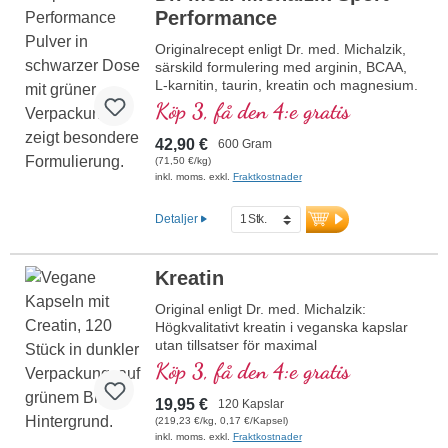
muskelåterhämtning. 100 % rent, utan
Performance
tillsatser, veganskt och tillverkat i Tyskland
Originalrecept enligt Dr. med. Michalzik,
– med över 20 års erfarenhet inom
särskild formulering med arginin, BCAA,
mikronäringsforskning.
L-karnitin, taurin, kreatin och magnesium.
Mer information om Creatine Pro
Köp 3, få den 4:e gratis
Level
42,90 €
600 Gram
(71,50 €/kg)
inkl. moms. exkl.
Fraktkostnader
Detaljer
Kreatin
Original enligt Dr. med. Michalzik:
Högkvalitativt kreatin i veganska kapslar
utan tillsatser för maximal
prestationsförmåga. 625 mg rent
Köp 3, få den 4:e gratis
kreatinmonohydrat per kapsel, idealiskt
för veganer och vegetarianer. Höggradigt
19,95 €
120 Kapslar
rena växtbaserade kapselhöljen, fria från
(219,23 €/kg, 0,17 €/Kapsel)
karragenan och PEG, garanterar renhet
inkl. moms. exkl.
Fraktkostnader