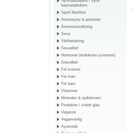
Syra-basbalans / syra-
basmetabolism
Sport Nutrition
Aminosyror & proteiner
Ämnesomsättning
Sova
Vikthantering
Sexualitet
Hormoner (endokrina systemet)
Graviditet
För kvinnor
För män
För barn
Vitaminer
Mineraler & spårämnen
Produkter i violett glas
Vegansk
Veganvänlig
Ayurveda