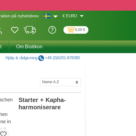
€
EURO
ation på nyhetsbrev
0,00 €
t
Om Biotikon
Hjälp & rådgivning
+49 (0)6201-878380
Starter + Kapha-
harmoniserare