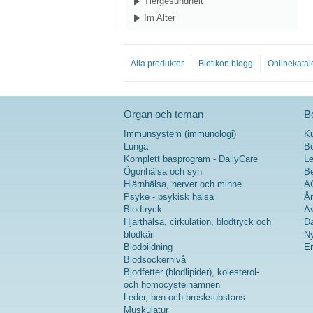
Tiergesundheit
Im Alter
Alla produkter
Biotikon blogg
Onlinekatal
Organ och teman
Be
Immunsystem (immunologi)
K
Lunga
Be
Komplett basprogram - DailyCare
Le
Ögonhälsa och syn
Be
Hjärnhälsa, nerver och minne
A
Psyke - psykisk hälsa
Ån
Blodtryck
Av
Hjärthälsa, cirkulation, blodtryck och
Da
blodkärl
Ny
Blodbildning
Er
Blodsockernivå
Blodfetter (blodlipider), kolesterol-
och homocysteinämnen
Leder, ben och brosksubstans
Muskulatur