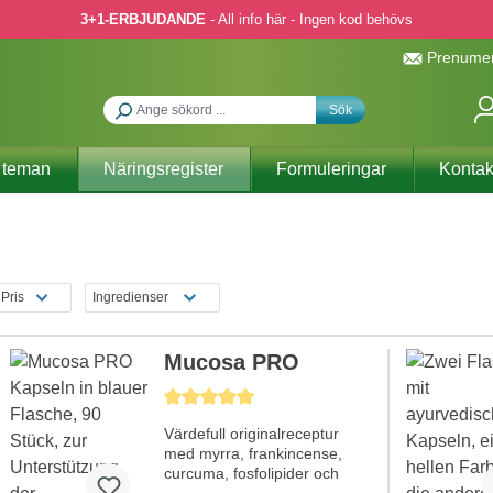
3+1-ERBJUDANDE
- All info här - Ingen kod behövs
Prenumer
Sök
 teman
Näringsregister
Formuleringar
Kontak
a
Pris
Ingredienser
Mucosa PRO
Genomsnittligt betyg på 5 av 5 stjärnor
Värdefull originalreceptur
med myrra, frankincense,
curcuma, fosfolipider och