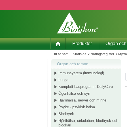
pa till huvudinnehåll
Hoppa till sökning
Hoppa till huvudnavigering
Produkter
Organ och
Du är här:
Startsida
Näringsregister
Myrr
Organ och teman
Immunsystem (immunologi)
Lunga
Komplett basprogram - DailyCare
Ögonhälsa och syn
Hjärnhälsa, nerver och minne
Psyke - psykisk hälsa
Blodtryck
Hjärthälsa, cirkulation, blodtryck och
blodkärl