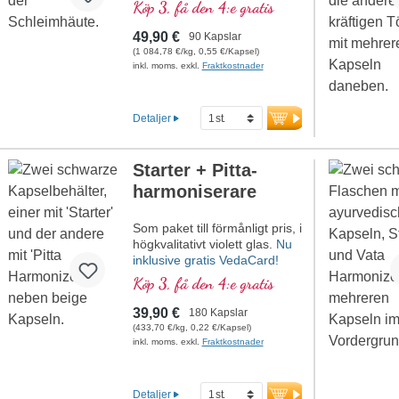
niacin, som bidrar till att
Köp 3, få den 4:e gratis
upprätthålla normala
slemhinnor. Egen produktion i
49,90 €
90 Kapslar
Tyskland sedan över 20 år.
(1 084,78 €/kg, 0,55 €/Kapsel)
Dr. med. Michalzik har i över
inkl. moms. exkl.
Fraktkostnader
40 år forskat på de bästa
växtämnena och deras
påverkan på människan.
Detaljer
Denna erfarenhet kommer
dig till godo genom de bästa
premiumingredienserna och
Starter + Pitta-
en målinriktad och säker
harmoniserare
användning för dina
slemhinnor.
Som paket till förmånligt pris, i
högkvalitativt violett glas.
Nu
inklusive gratis VedaCard!
Köp 3, få den 4:e gratis
39,90 €
180 Kapslar
(433,70 €/kg, 0,22 €/Kapsel)
inkl. moms. exkl.
Fraktkostnader
Detaljer