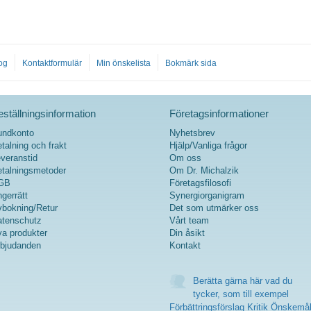
og
Kontaktformulär
Min önskelista
Bokmärk sida
ställningsinformation
Företagsinformationer
undkonto
Nyhetsbrev
talning och frakt
Hjälp/Vanliga frågor
veranstid
Om oss
talningsmetoder
Om Dr. Michalzik
GB
Företagsfilosofi
gerrätt
Synergiorganigram
bokning/Retur
Det som utmärker oss
tenschutz
Vårt team
a produkter
Din åsikt
bjudanden
Kontakt
Berätta gärna här vad du
tycker, som till exempel
Förbättringsförslag Kritik Önskemå