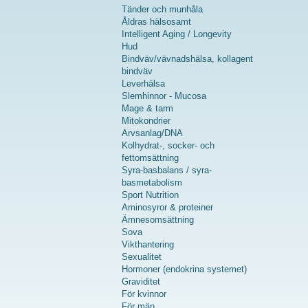
Tänder och munhåla
Åldras hälsosamt
Intelligent Aging / Longevity
Hud
Bindväv/vävnadshälsa, kollagent
bindväv
Leverhälsa
Slemhinnor - Mucosa
Mage & tarm
Mitokondrier
Arvsanlag/DNA
Kolhydrat-, socker- och
fettomsättning
Syra-basbalans / syra-
basmetabolism
Sport Nutrition
Aminosyror & proteiner
Ämnesomsättning
Sova
Vikthantering
Sexualitet
Hormoner (endokrina systemet)
Graviditet
För kvinnor
För män