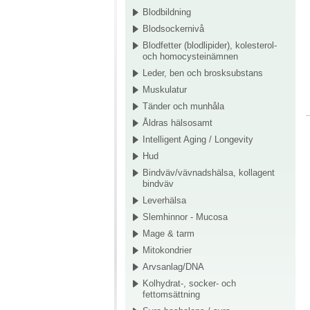
Blodbildning
Blodsockernivå
Blodfetter (blodlipider), kolesterol-
och homocysteinämnen
Leder, ben och brosksubstans
Muskulatur
Tänder och munhåla
Åldras hälsosamt
Intelligent Aging / Longevity
Hud
Bindväv/vävnadshälsa, kollagent
bindväv
Leverhälsa
Slemhinnor - Mucosa
Mage & tarm
Mitokondrier
Arvsanlag/DNA
Kolhydrat-, socker- och
fettomsättning