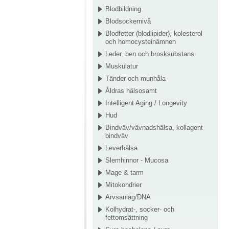
Blodbildning
Blodsockernivå
Blodfetter (blodlipider), kolesterol-
och homocysteinämnen
Leder, ben och brosksubstans
Muskulatur
Tänder och munhåla
Åldras hälsosamt
Intelligent Aging / Longevity
Hud
Bindväv/vävnadshälsa, kollagent
bindväv
Leverhälsa
Slemhinnor - Mucosa
Mage & tarm
Mitokondrier
Arvsanlag/DNA
Kolhydrat-, socker- och
fettomsättning