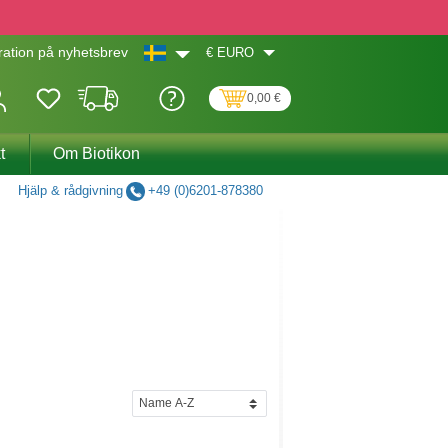
€
EURO
ation på nyhetsbrev
0,00 €
t
Om Biotikon
Hjälp & rådgivning
+49 (0)6201-878380