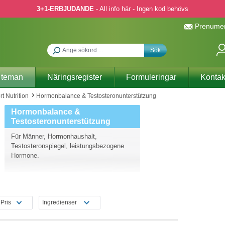
3+1-ERBJUDANDE
- All info här - Ingen kod behövs
Prenumer
Sök
 teman
Näringsregister
Formuleringar
Kontak
rt Nutrition
Hormonbalance & Testosteronunterstützung
Hormonbalance &
Testosteronunterstützung
Für Männer, Hormonhaushalt,
Testosteronspiegel, leistungsbezogene
Hormone.
Pris
Ingredienser