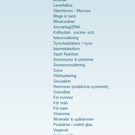
Leverhälsa
Slemhinnor - Mucosa
Mage & tarm
Mitokondrier
Arvsanlag/DNA
Kolhydrat-, socker- och
fettomsättning
Syra-basbalans / syra-
basmetabolism
Sport Nutrition
Aminosyror & proteiner
Ämnesomsättning
Sova
Vikthantering
Sexualitet
Hormoner (endokrina systemet)
Graviditet
För kvinnor
För män
För barn
Vitaminer
Mineraler & spårämnen
Produkter i violett glas
Vegansk