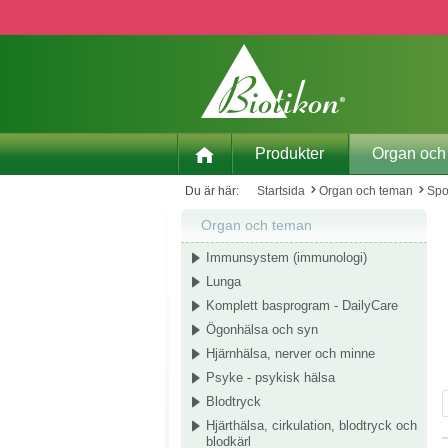
pa till huvudinnehåll
Hoppa till sökning
Hoppa till huvudnavigering
Produkter
Organ och
Du är här:
Startsida
Organ och teman
Spo
Organ och teman
Immunsystem (immunologi)
Lunga
Komplett basprogram - DailyCare
Ögonhälsa och syn
Hjärnhälsa, nerver och minne
Psyke - psykisk hälsa
Blodtryck
Hjärthälsa, cirkulation, blodtryck och
blodkärl