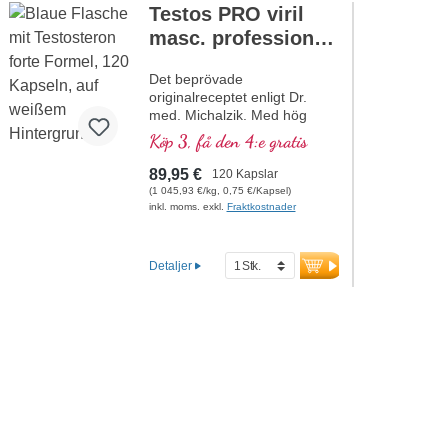
Testos PRO viril
masc. professional
nach Dr. med.
Det beprövade
Michalzik
originalreceptet enligt Dr.
med. Michalzik. Med hög
koncentration av viktiga
Köp 3, få den 4:e gratis
växtbaserade makro- och
mikronäringsämnen. Med
89,95 €
120 Kapslar
värdefullt chrysin, Tribulus
(1 045,93 €/kg, 0,75 €/Kapsel)
terrestris, Turnera
inkl. moms. exkl.
Fraktkostnader
aphrodisiaca, lignaner och
organiskt bundet zink, vilket
bidrar till att bibehålla en
Detaljer
normal testosteronnivå, en
normal proteinsyntes samt en
normal omsättning av
kolhydrater, fettsyror och
makronäringsämnen. Mycket
effektivt – originalet från
Biotikon sedan 23 år, från
egen produktion i Tyskland av
ett traditionsrikt
familjeföretag. Utan tillsatser,