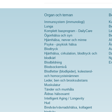
Organ och teman
Be
Immunsystem (immunologi)
K
Lunga
Be
Komplett basprogram - DailyCare
Le
Ögonhälsa och syn
Be
Hjärnhälsa, nerver och minne
A
Psyke - psykisk hälsa
Ån
Blodtryck
Av
Hjärthälsa, cirkulation, blodtryck och
Da
blodkärl
Ny
Blodbildning
Er
Blodsockernivå
Blodfetter (blodlipider), kolesterol-
och homocysteinämnen
Leder, ben och brosksubstans
Muskulatur
Tänder och munhåla
Åldras hälsosamt
Intelligent Aging / Longevity
Hud
Bindväv/vävnadshälsa, kollagent
bindväv