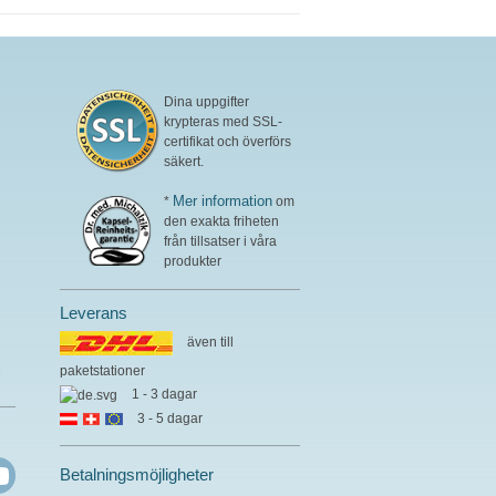
Dina uppgifter
krypteras med SSL-
certifikat och överförs
säkert.
Mer information
*
om
den exakta friheten
från tillsatser i våra
produkter
Leverans
även till
paketstationer
l
1 - 3 dagar
3 - 5 dagar
Betalningsmöjligheter