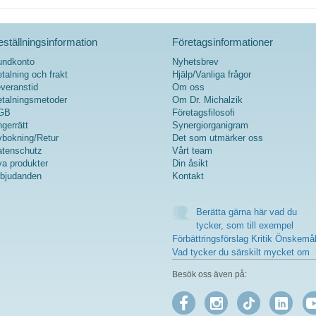
ställningsinformation
Företagsinformationer
undkonto
Nyhetsbrev
talning och frakt
Hjälp/Vanliga frågor
veranstid
Om oss
talningsmetoder
Om Dr. Michalzik
GB
Företagsfilosofi
gerrätt
Synergiorganigram
bokning/Retur
Det som utmärker oss
tenschutz
Vårt team
a produkter
Din åsikt
bjudanden
Kontakt
Berätta gärna här vad du
tycker, som till exempel
Förbättringsförslag Kritik Önskemå
Vad tycker du särskilt mycket om
Besök oss även på: