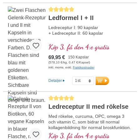
Genomsnittligt betyg på 5 av 5 stjärnor
Ledformel I + II
Ledreceptur I: 90 kapslar
+ Ledreceptur II: 60 kapslar
Köp 3, få den 4:e gratis
69,95 €
150 Kapslar
(578,10 €/kg, 0,47 €/Kapsel)
inkl. moms. exkl.
Fraktkostnader
Detaljer
Genomsnittligt betyg på 5 av 5 stjärnor
Ledreceptur II med rökelse
Med rökelse, curcuma, OPC, omega 3
och vitamin C, som bidrar till normal
kollagenbildning för normal broskfunktion.
För specifik tillförsel till de broskiga
Köp 3, få den 4:e gratis
ledstrukturerna.