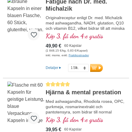
Fatigue nach Dr. med.
Michalzik
Originalreceptur enligt Dr. med. Michalzik
med ashwagandha, NADH, glutation, Q10
och vitamin B12, vilket bidrar till att minska
trötthet och utmattning. 20 års
Köp 3, få den 4:e gratis
produktionserfarenhet i Tyskland och 40
års erfarenhet av vitalämnen. Veganska
49,90 €
60 Kapslar
kapselhöljen fria från karragenan och
(1 848,15 €/kg, 0,83 €/Kapsel)
PEG samt aluminiumsfri försegling för din
inkl. moms. exkl.
Fraktkostnader
säkerhet. Användning av högkvalitativa
premiumextrakt.
Detaljer
Genomsnittligt betyg på 5 av 5 stjärnor
Hjärna & mental prestation
Med ashwagandha, Rhodiola rosea, OPC,
gurkmeja, rosmarinextrakt och
pantotensyra, som bidrar till normal
mental prestationsförmåga och deltar i
Köp 3, få den 4:e gratis
syntesen och omsättningen av vissa
neurotransmittorer. B-vitaminer bioaktiva!
39,95 €
60 Kapslar