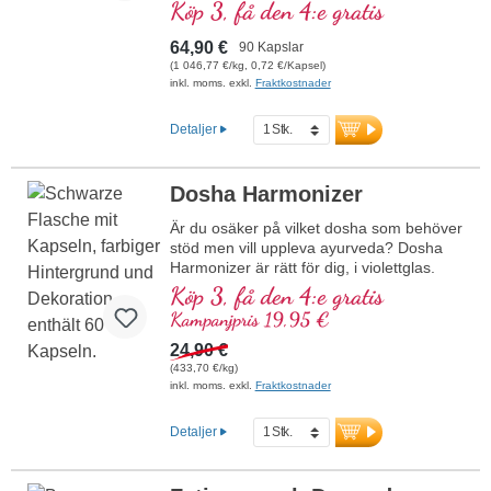
curcumaextrakt och 5 mg naturligt
Köp 3, få den 4:e gratis
svartpepparextrakt per dagsdos (1
kapsel). Detta högkvalitativa kosttillskott är
64,90 €
90 Kapslar
fritt från tillsatser och tillverkas i Tyskland.
(1 046,77 €/kg, 0,72 €/Kapsel)
Förseglingen är aluminiumfri.
inkl. moms. exkl.
Fraktkostnader
mer information om Curcumin forte
av naturlig curcuma med piperin
Detaljer
Dosha Harmonizer
Är du osäker på vilket dosha som behöver
stöd men vill uppleva ayurveda? Dosha
Harmonizer är rätt för dig, i violettglas.
Köp 3, få den 4:e gratis
Kampanjpris 19,95 €
24,90 €
(433,70 €/kg)
inkl. moms. exkl.
Fraktkostnader
Detaljer