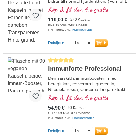
bidrar till normal hjärtfunktion. (Formel 1
och Formel 2)
Köp 3, få den 4:e gratis
119,00 €
240 Kapslar
(616,58 €/kg, 0,50 €/Kapsel)
inkl. moms. exkl.
Fraktkostnader
Detaljer
Genomsnittligt betyg på 5 av 5 stjärnor
Immunforte Professional
Den särskilda immunboostern med
betaglukan, resveratrol, quercetin,
Rhodiola rosea, Curcuma longa-extrakt,
EGCG och piperinextrakt. Vitamin D3,
Köp 3, få den 4:e gratis
vitamin C, selen och zink bidrar till
immunsystemets normala funktion.
54,90 €
90 Kapslar
(1 168,09 €/kg, 0,61 €/Kapsel)
inkl. moms. exkl.
Fraktkostnader
Detaljer