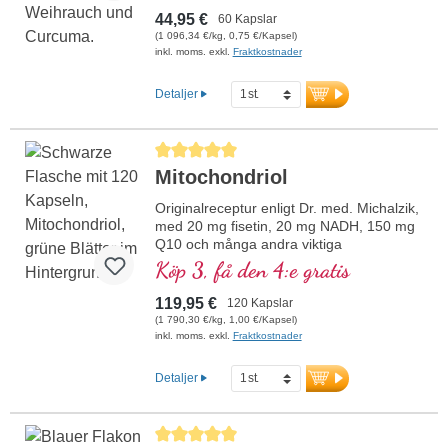
44,95 €
60 Kapslar
(1 096,34 €/kg, 0,75 €/Kapsel)
inkl. moms. exkl.
Fraktkostnader
Detaljer
Genomsnittligt betyg på 5 av 5 stjärnor
Mitochondriol
Originalreceptur enligt Dr. med. Michalzik,
med 20 mg fisetin, 20 mg NADH, 150 mg
Q10 och många andra viktiga
mitokondriestödjande ämnen. Med
Köp 3, få den 4:e gratis
biotillgänglighetsförstärkaren D-Pinitol.
Kapselhöljen veganska och utan PEG och
119,95 €
120 Kapslar
karragen samt aluminiumfri försegling,
(1 790,30 €/kg, 1,00 €/Kapsel)
mitokondriell GCP-1α-aktivator, utan
inkl. moms. exkl.
Fraktkostnader
tillsatser, hög renhetsgrad. 40 års expertis
inom vitalämnen och över 20 års
Detaljer
produktionserfarenhet.
Genomsnittligt betyg på 5 av 5 stjärnor