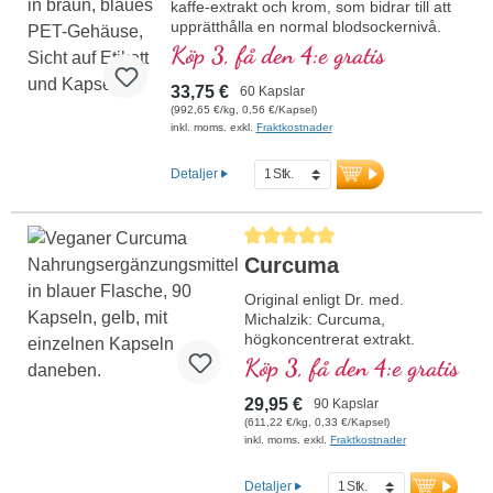
kaffe-extrakt och krom, som bidrar till att
upprätthålla en normal blodsockernivå.
Köp 3, få den 4:e gratis
33,75 €
60 Kapslar
(992,65 €/kg, 0,56 €/Kapsel)
inkl. moms. exkl.
Fraktkostnader
Detaljer
Genomsnittligt betyg på 5 av 5 stjärnor
Curcuma
Original enligt Dr. med.
Michalzik: Curcuma,
högkoncentrerat extrakt.
Curcuma enligt Dr. med.
Köp 3, få den 4:e gratis
Michalzik innehåller 440 mg
Curcuma longa-extrakt per
29,95 €
90 Kapslar
dagsdos (1 kapsel), varav 418
(611,22 €/kg, 0,33 €/Kapsel)
mg curcuminoider. Detta
inkl. moms. exkl.
Fraktkostnader
högkvalitativa extrakt är fritt
från tillsatser och tillverkas i
Detaljer