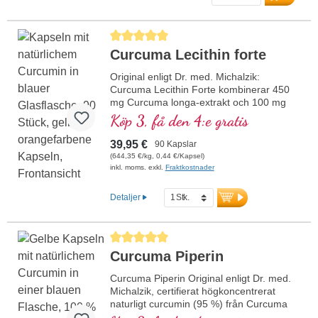
Tyskland. Förseglingen är
aluminiumfri.
mer information om
Genomsnittligt betyg på 5 av 5 stjärnor
Curcuma
Curcuma Lecithin forte
Original enligt Dr. med. Michalzik:
Curcuma Lecithin Forte kombinerar 450
mg Curcuma longa-extrakt och 100 mg
fosfolipider per dagsdos (1 kapsel). Det
Köp 3, få den 4:e gratis
högkvalitativa curcumaextraktet är
standardiserat till 95 % curcuminoider och
39,95 €
90 Kapslar
kompletteras med fosfolipider för att
(644,35 €/kg, 0,44 €/Kapsel)
optimera biotillgängligheten. Förseglingen
inkl. moms. exkl.
Fraktkostnader
är aluminiumfri.
mer information om Curcuma
Detaljer
Lecithin Forte
Genomsnittligt betyg på 5 av 5 stjärnor
Curcuma Piperin
Curcuma Piperin Original enligt Dr. med.
Michalzik, certifierat högkoncentrerat
naturligt curcumin (95 %) från Curcuma
longa med piperin (95 %) från Piper