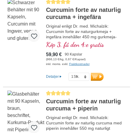
Genomsnittligt betyg på 5 av 5 stjärnor
Curcumin forte av naturlig
curcuma + ingefära
Original enligt Dr. med. Michalzik:
Curcumin forte av naturgurkmeja +
ingefära innehåller 450 mg gurkmeja-
naturextrakt och 100 mg ingefära-
Köp 3, få den 4:e gratis
naturextrakt per kapsel. Detta
högkvalitativa kosttillskott är fritt från
59,90 €
90 Kapslar
tillsatser och tillverkas i Tyskland.
(966,13 €/kg, 0,67 €/Kapsel)
Förseglingen är aluminiumfri.
inkl. moms. exkl.
Fraktkostnader
mer information om Curcumin forte
av naturgurkmeja + ingefära
Detaljer
Genomsnittligt betyg på 5 av 5 stjärnor
Curcumin forte av naturlig
curcuma + piperin
Original enligt Dr. med. Michalzik:
Curcumin forte av naturlig curcuma med
piperin innehåller 550 mg naturligt