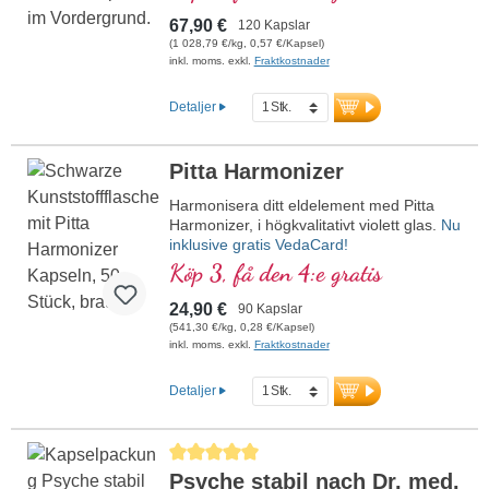
energimetabolismen, samt R-alfa-
67,90 €
120 Kapslar
liponsyra i den värdefulla formen Sodium-
(1 028,79 €/kg, 0,57 €/Kapsel)
R-Lipoat. Aluminiumfri försegling och över
inkl. moms. exkl.
Fraktkostnader
20 års erfarenhet garanterar högsta
kvalitet. Utvecklad av läkare.
Detaljer
mer information om Mitochondrium
forte PRO
Pitta Harmonizer
Harmonisera ditt eldelement med Pitta
Harmonizer, i högkvalitativt violett glas.
Nu
inklusive gratis VedaCard!
Köp 3, få den 4:e gratis
24,90 €
90 Kapslar
(541,30 €/kg, 0,28 €/Kapsel)
inkl. moms. exkl.
Fraktkostnader
Detaljer
Genomsnittligt betyg på 5 av 5 stjärnor
Psyche stabil nach Dr. med.