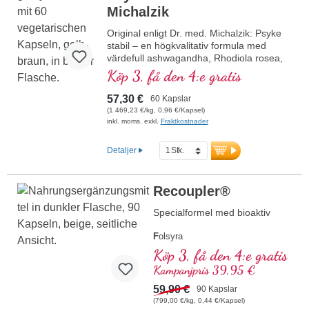
Michalzik
Original enligt Dr. med. Michalzik: Psyke
stabil – en högkvalitativ formula med
värdefull ashwagandha, Rhodiola rosea,
fosfatidylserin, SAMe, Omega 3 och
Köp 3, få den 4:e gratis
vitamin B12, som bidrar till nervsystemets
normala funktion. Innehåller biologiskt
57,30 €
60 Kapslar
aktiva former av vitamin B2, B6, B12 och
(1 469,23 €/kg, 0,96 €/Kapsel)
folsyra för optimal effektivitet. Producerad
inkl. moms. exkl.
Fraktkostnader
i Tyskland med över 20 års erfarenhet och
baserad på över 40 års
Detaljer
vitalämnesexpertis. De höggradigt rena
vegetabiliska kapselhylsorna är fria från
PEG och karragenan och förseglingen är
Recoupler®
aluminiumfri. Psyke stabil enligt Dr. med.
Michalzik – beprövad, certifierad och
Specialformel med bioaktiv
hållbar för ditt välbefinnande.
F
olsyra
A
rginin
Köp 3, få den 4:e gratis
L
ykopen
Kampanjpris 39,95 €
C
urkuma
C
59,90 €
urcumin
90 Kapslar
A
(799,00 €/kg, 0,44 €/Kapsel)
skorbinsyra