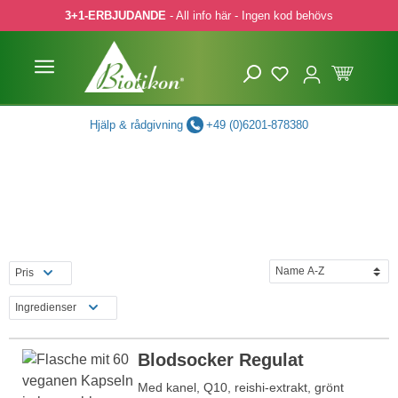
3+1-ERBJUDANDE
- All info här - Ingen kod behövs
pa till huvudinnehåll
Hoppa till sökning
Hoppa till huvudnavigering
Hjälp & rådgivning
+49 (0)6201-878380
Pris
Ingredienser
Blodsocker Regulat
Med kanel, Q10, reishi-extrakt, grönt