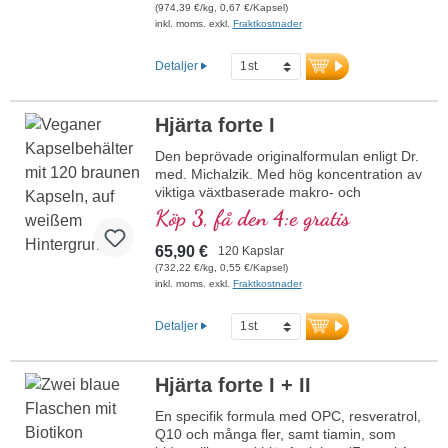
(974,39 €/kg, 0,67 €/Kapsel)
inkl. moms. exkl.
Fraktkostnader
Detaljer
Hjärta forte I
Den beprövade originalformulan enligt Dr.
med. Michalzik. Med hög koncentration av
viktiga växtbaserade makro- och
mikronäringsämnen. Med värdefullt OPC,
Köp 3, få den 4:e gratis
Q10, rent trans-resveratrol, röd ginseng,
naturligt vitamin E och många fler viktiga
65,90 €
120 Kapslar
mikronäringsämnen. Optimalt
(732,22 €/kg, 0,55 €/Kapsel)
kompletterad med formulan Herz forte 2.
inkl. moms. exkl.
Fraktkostnader
Mycket effektivt – originalet från Biotikon
sedan 23 år, från egen produktion i
Detaljer
Tyskland av ett traditionsrikt
familjeföretag. Utan tillsatser, högrent och
utvecklat av ett läkarteam med hög
Hjärta forte I + II
expertis inom växtämnen samt makro-
och mikronäringsämnen, under ledning av
En specifik formula med OPC, resveratrol,
Dr. med. Alexander Michalzik.
Q10 och många fler, samt tiamin, som