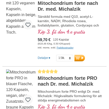
Mitochondrium forte nach
Dr. med. Michalzik
Särskild formula med Q10, acetyl-L-
karnitin, NADH, Rhodiola rosea,
fosfatidylserin, glutation, Cordyceps och
koppar, som bidrar till en normal
Köp 3, få den 4:e gratis
energiomsättning (i form av ATP i
cellandningskedjan).
59,70 €
120 Kapslar
(918,46 €/kg, 0,50 €/Kapsel)
inkl. moms. exkl.
Fraktkostnader
Detaljer
Genomsnittligt betyg på 5 av 5 stjärnor
Mitochondrium forte PRO
nach Dr. med. Michalzik
Mitochondrium forte PRO enligt Dr. med.
Michalzik: Högkvalitativ formulering för att
stödja energimetabolismen och
cellhälsan. Med NADH, Q10, resveratrol
Köp 3, få den 4:e gratis
och tiamin, som främjar