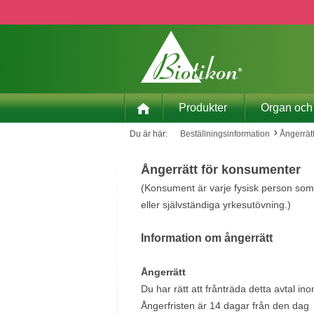
pa till huvudinnehåll
Hoppa till sökning
Hoppa till huvudnavigering
Produkter
Organ och
Du är här:
Beställningsinformation
Ångerrät
Ångerrätt för konsumenter
(Konsument är varje fysisk person som
eller självständiga yrkesutövning.)
Information om ångerrätt
Ångerrätt
Du har rätt att frånträda detta avtal i
Ångerfristen är 14 dagar från den dag