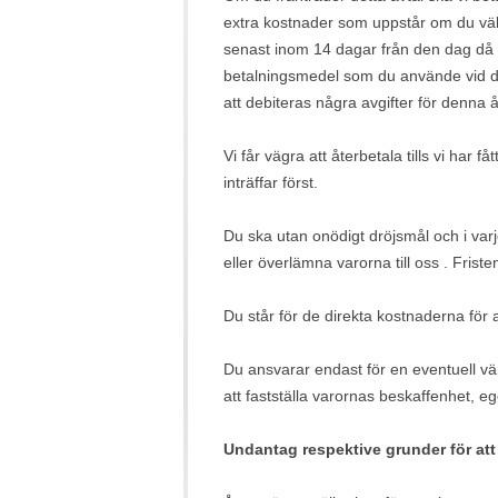
extra kostnader som uppstår om du väl
senast inom 14
dagar
från den dag då 
betalningsmedel som du använde vid den
att debiteras några avgifter för denna å
Vi får vägra att återbetala tills vi har f
inträffar först.
Du ska utan onödigt dröjsmål och i varj
eller överlämna varorna till oss
. Frist
Du står för de direkta kostnaderna för 
Du ansvarar endast för en eventuell 
att fastställa varornas beskaffenhet, e
Undantag respektive grunder för at