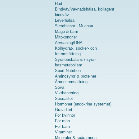
Hud
Bindväv/vävnadshälsa, kollagent
bindväv
Leverhälsa
Slemhinnor - Mucosa
Mage & tarm
Mitokondrier
Arvsanlag/DNA
Kolhydrat-, socker- och
fettomsättning
Syra-basbalans / syra-
basmetabolism
Sport Nutrition
Aminosyror & proteiner
Ämnesomsättning
Sova
Vikthantering
Sexualitet
Hormoner (endokrina systemet)
Graviditet
För kvinnor
För män
För barn
Vitaminer
Mineraler & spårämnen