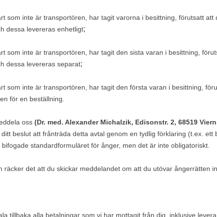
rt som inte är transportören, har tagit varorna i besittning, förutsatt att 
;
 dessa levereras enhetligt
rt som inte är transportören, har tagit den sista varan i besittning, förut
;
h dessa levereras separat
art som inte är transportören, har tagit den första varan i besittning, för
en för en beställning.
meddela oss
(Dr. med. Alexander Michalzik, Edisonstr. 2, 68519 Vier
itt beslut att frånträda detta avtal genom en tydlig förklaring (t.ex. ett 
fogade standardformuläret för ånger, men det är inte obligatoriskt.
n räcker det att du skickar meddelandet om att du utövar ångerrätten in
ala tillbaka alla betalningar som vi har mottagit från dig, inklusive le