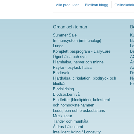
Alla produkter
Biotikon blogg
Onlinekatal
Organ och teman
Be
Summer Sale
K
Immunsystem (immunologi)
Be
Lunga
Le
Komplett basprogram - DailyCare
Be
Ögonhälsa och syn
A
Hjärnhälsa, nerver och minne
Ån
Psyke - psykisk hälsa
Av
Blodtryck
Da
Hjärthälsa, cirkulation, blodtryck och
Ny
blodkärl
Er
Blodbildning
Blodsockernivå
Blodfetter (blodlipider), kolesterol-
och homocysteinämnen
Leder, ben och brosksubstans
Muskulatur
Tänder och munhåla
Åldras hälsosamt
Intelligent Aging / Longevity