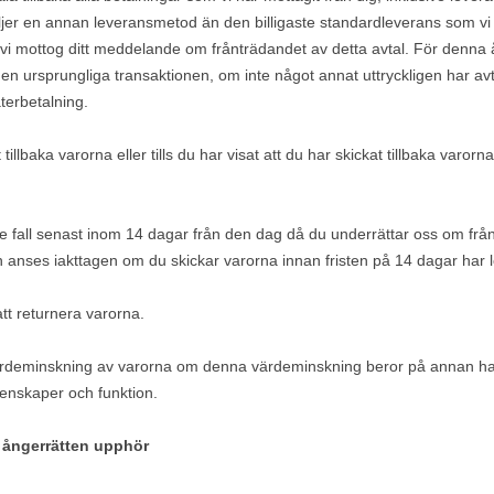
jer en annan leveransmetod än den billigaste standardleverans som vi 
vi mottog ditt meddelande om frånträdandet av detta avtal. För denna
 ursprungliga transaktionen, om inte något annat uttryckligen har avta
terbetalning.
ått tillbaka varorna eller tills du har visat att du har skickat tillbaka var
e fall senast inom 14
dagar
från den dag då du underrättar oss om frånt
en anses iakttagen om du skickar varorna innan fristen på
14 dagar
har l
att returnera varorna.
värdeminskning av varorna om denna värdeminskning beror på annan ha
genskaper och funktion.
t ångerrätten upphör