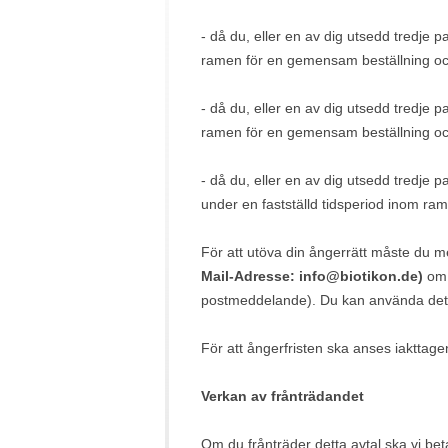
- då du, eller en av dig utsedd tredje pa
ramen för en gemensam beställning och
- då du, eller en av dig utsedd tredje pa
ramen för en gemensam beställning oc
- då du, eller en av dig utsedd tredje p
under en fastställd tidsperiod inom ram
För att utöva din ångerrätt måste du 
Mail-Adresse: info@biotikon.de)
om d
postmeddelande). Du kan använda det bi
För att ångerfristen ska anses iakttage
Verkan av frånträdandet
Om du frånträder detta avtal ska vi bet