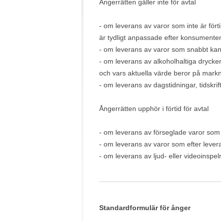
Ångerrätten gäller inte för avtal
- om leverans av varor som inte är fört
är tydligt anpassade efter konsumente
- om leverans av varor som snabbt kan 
- om leverans av alkoholhaltiga drycke
och vars aktuella värde beror på mark
- om leverans av dagstidningar, tidskr
Ångerrätten upphör i förtid för avtal
- om leverans av förseglade varor som a
- om leverans av varor som efter lever
- om leverans av ljud- eller videoinspe
Standardformulär för ånger