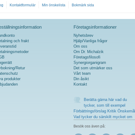
og
Kontaktformulär
Min önskelista
Bokmärk sida
ställningsinformation
Företagsinformationer
undkonto
Nyhetsbrev
talning och frakt
Hjälp/Vanliga frågor
veranstid
Om oss
talningsmetoder
Om Dr. Michalzik
GB
Företagsfilosofi
gerrätt
Synergiorganigram
bokning/Retur
Det som utmärker oss
tenschutz
Vårt team
a produkter
Din åsikt
bjudanden
Kontakt
Berätta gärna här vad du
tycker, som till exempel
Förbättringsförslag Kritik Önskemå
Vad tycker du särskilt mycket om
Besök oss även på: