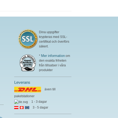
Dina uppgifter
krypteras med SSL-
certifikat och överförs
säkert.
Mer information
*
om
den exakta friheten
från tillsatser i våra
produkter
Leverans
även till
paketstationer
l
1 - 3 dagar
3 - 5 dagar