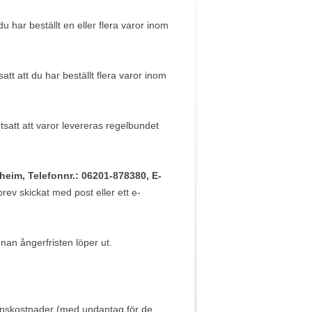
du har beställt en eller flera varor inom
satt att du har beställt flera varor inom
utsatt att varor levereras regelbundet
nheim, Telefonnr.: 06201-878380, E-
brev skickat med post eller ett e-
nan ångerfristen löper ut.
veranskostnader (med undantag för de