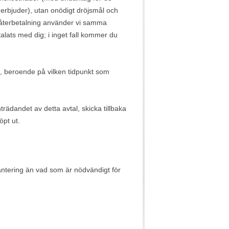
erbjuder), utan onödigt dröjsmål och
 återbetalning använder vi samma
lats med dig; i inget fall kommer du
orna, beroende på vilken tidpunkt som
rädandet av detta avtal, skicka tillbaka
öpt ut.
ntering än vad som är nödvändigt för