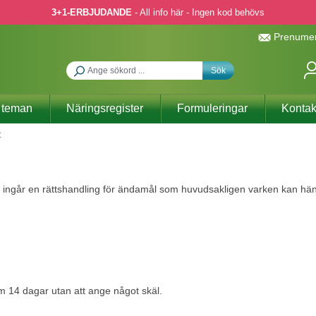
3+1-ERBJUDANDE
- All info här - Ingen kod behövs
Prenumer
Sök
 teman
Näringsregister
Formuleringar
Kontak
t
 ingår en rättshandling för ändamål som huvudsakligen varken kan hän
nom 14 dagar utan att ange något skäl.