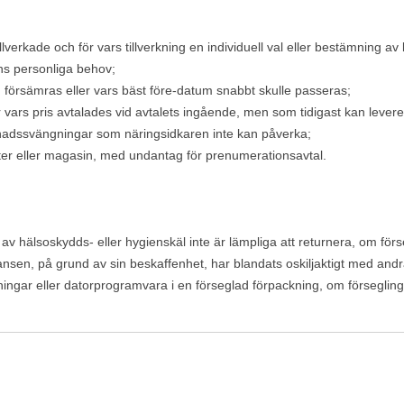
illverkade och för vars tillverkning en individuell val eller bestämning
ns personliga behov;
försämras eller vars bäst före-datum snabbt skulle passeras;
r vars pris avtalades vid avtalets ingående, men som tidigast kan lever
nadssvängningar som näringsidkaren inte kan påverka;
ifter eller magasin, med undantag för prenumerationsavtal.
v hälsoskydds- eller hygienskäl inte är lämpliga att returnera, om förse
ansen, på grund av sin beskaffenhet, har blandats oskiljaktigt med andr
lningar eller datorprogramvara i en förseglad förpackning, om försegling