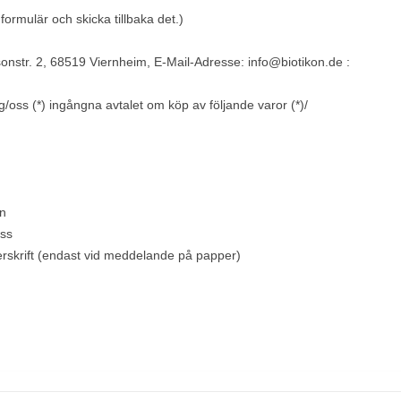
a formulär och skicka tillbaka det.)
sonstr. 2, 68519 Viernheim
,
E-Mail-Adresse:
info@biotikon.de
:
g/oss (*) ingångna avtalet om köp av följande varor (*)/
n
ss
skrift (endast vid meddelande på papper)