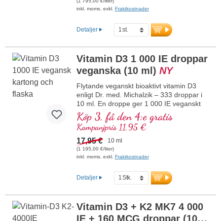
(1 795,00 €/liter)
särskilt bioaktiv all-trans K2-form, helt
inkl. moms. exkl.
Fraktkostnader
växtbaserat 100 % veganskt. Löst i
skyddande kokos-MCT-olja odlad utan
Detaljer
pesticider för bättre biotillgänglighet.
Denna optimala kombination bidrar till att
bibehålla normal benstomme, bidrar till
Vitamin D3 1 000 IE droppar
normal muskelfunktion samt till
veganska (10 ml)
NY
immunsystemets normala funktion.
Tillverkat i Tyskland utan genteknik i egen
Flytande veganskt bioaktivt vitamin D3
kontrollerad produktion som funnits i 25
enligt Dr. med. Michalzik – 333 droppar i
år, veganskt, utan tillsatser och
10 ml. En droppe ger 1 000 IE veganskt
laboratorietestat. Utvecklat av läkare.
vitamin D3. Högsta premiumkvalitet från
Köp 3, få den 4:e gratis
mer information om vitamin D3 + K2
högkvalitativa kontrollerade lavar (inte
Kampanjpris 11,95 €
från alger!) helt växtbaserat 100 %
veganskt. Upplöst i skyddande kokos-
17,95 €
10 ml
MCT-olja odlad utan pesticider för bättre
(1 195,00 €/liter)
biotillgänglighet. Denna optimala
inkl. moms. exkl.
Fraktkostnader
kombination stödjer bibehållandet av
normal benstomme, bidrar till normal
Detaljer
muskelfunktion samt till immunsystemets
normala funktion. Tillverkat i Tyskland
utan genteknik i egen kontrollerad
Vitamin D3 + K2 MK7 4 000
produktion som har funnits i 25 år,
IE + 160 MCG droppar (10
veganskt, utan tillsatser och