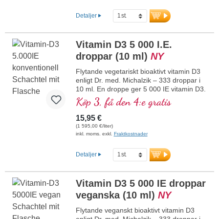
100 % veganskt. Upplöst i skyddande,
pesticidfritt odlad kokos-MCT-olja för
Detaljer
bättre biotillgänglighet. Denna optimala
kombination bidrar till att bibehålla normal
benstomme, bidrar till normal
Vitamin D3 5 000 I.E.
muskelfunktion samt till immunsystemets
droppar (10 ml)
NY
normala funktion. Tillverkat i Tyskland
utan genteknik i egen kontrollerad
Flytande vegetariskt bioaktivt vitamin D3
produktion som funnits i 25 år, veganskt,
enligt Dr. med. Michalzik – 333 droppar i
utan tillsatser och laboratorietestat.
10 ml. En droppe ger 5 000 IE vitamin D3.
Utvecklat av läkare.
Högsta premiumkvalitet. Löst i skyddande,
Köp 3, få den 4:e gratis
mer information om vitamin D3 + K2
pesticidfritt odlad kokos-MCT-olja för
bättre biotillgänglighet. Denna optimala
15,95 €
kombination bidrar till att bibehålla normal
(1 595,00 €/liter)
benstomme, bidrar till normal
inkl. moms. exkl.
Fraktkostnader
muskelfunktion samt till immunsystemets
normala funktion. Tillverkat i Tyskland
Detaljer
utan genteknik i egen kontrollerad
produktion som har funnits i 25 år,
vegetariskt, utan tillsatser och
Vitamin D3 5 000 IE droppar
laboratorietestat. Utvecklat av läkare.
veganska (10 ml)
NY
mer information om vitamin D3 + K2
Flytande veganskt bioaktivt vitamin D3
enligt Dr. med. Michalzik – 333 droppar i