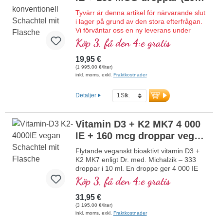
laboratorietestat. Utvecklat av läkare.
ml)
NY
Tyvärr är denna artikel för närvarande slut
mer information om vitamin D3 + K2
i lager på grund av den stora efterfrågan.
Vi förväntar oss en ny leverans under
kalendervecka 34/2026.
Köp 3, få den 4:e gratis
Flytande bioaktivt vitamin D3 + K2 MK7
enligt Dr. med. Michalzik – 333 droppar i
19,95 €
10 ml. En droppe ger 4 000 IE vitamin D3
(1 995,00 €/liter)
och 160 μg K2 (MK7 all-trans). Högsta
inkl. moms. exkl.
Fraktkostnader
premiumkvalitet av högkvalitativt
vegetariskt specialråmaterial i optimal
Detaljer
kombination med den särskilt bioaktiva all-
trans-formen av K2. Upplöst i skyddande,
pesticidfritt odlad kokos-MCT-olja för
Vitamin D3 + K2 MK7 4 000
bättre biotillgänglighet. Denna optimala
IE + 160 mcg droppar veg
kombination bidrar till att bibehålla normal
benstomme, bidrar till normal
(10 ml)
NY
Flytande veganskt bioaktivt vitamin D3 +
muskelfunktion samt till immunsystemets
K2 MK7 enligt Dr. med. Michalzik – 333
normala funktion. Tillverkat i Tyskland
droppar i 10 ml. En droppe ger 4 000 IE
utan genteknik i egen kontrollerad
vitamin D3 och 160 μg K2 (MK7 all-trans).
Köp 3, få den 4:e gratis
produktion som funnits i 25 år, vegetariskt
Högsta premiumkvalitet av högkvalitativa
utan tillsatser och laboratorietestat.
kontrollerade lavar (inte från alger!) i
Utvecklat av läkare.
31,95 €
optimal kombination med en särskilt
(3 195,00 €/liter)
bioaktiv all-trans K2-form, helt växtbaserat
mer information om vitamin D3 + K2
inkl. moms. exkl.
Fraktkostnader