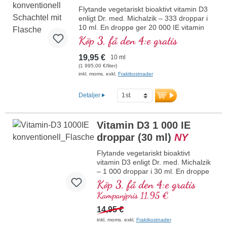
Flytande vegetariskt bioaktivt vitamin D3
enligt Dr. med. Michalzik – 333 droppar i
10 ml. En droppe ger 20 000 IE vitamin
D3. Högsta premiumkvalitet. Upplöst i
Köp 3, få den 4:e gratis
skyddande kokos-MCT-olja odlad utan
pesticider för bättre biotillgänglighet.
19,95 €
10 ml
Denna optimala kombination bidrar till att
(1 995,00 €/liter)
bibehålla normal benstomme, bidrar till
inkl. moms. exkl.
Fraktkostnader
normal muskelfunktion samt till
immunsystemets normala funktion.
Detaljer
Tillverkat i Tyskland utan genteknik i egen
kontrollerad produktion som funnits i 25
år, vegetariskt, utan tillsatser och
Vitamin D3 1 000 IE
laboratorietestat. Utvecklat av läkare.
droppar (30 ml)
NY
mer information om vitamin D3 + K2
Flytande vegetariskt bioaktivt
vitamin D3 enligt Dr. med. Michalzik
– 1 000 droppar i 30 ml. En droppe
ger 1 000 IE vitamin D3. Högsta
Köp 3, få den 4:e gratis
premiumkvalitet. Löst i skyddande
Kampanjpris 11,95 €
MCT-olja från kokos som odlats utan
pesticider för bättre biotillgänglighet.
14,95 €
Denna optimala kombination bidrar
inkl. moms. exkl.
Fraktkostnader
till att bibehålla normal benstomme,