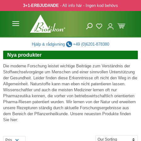
3+1-ERBJUDANDE
- All info här - Ingen kod behövs
pa till huvudinnehåll
Hoppa till sökning
Hoppa till huvudnavigering
Hjälp & rådgivning
+49 (0)6201-878380
Nya produkter
Die moderne Forschung leistet wichtige Beiträge zum Verständnis der
Stoffwechselvorgänge um Menschen und einer sinnvollen Unterstützung
der Gesundheit. Leider finden diese Erkenntnisse oft nicht den Weg in die
Allgemeinheit. Naturstoffe kann man eben nicht patentieren lassen.
Wissenschaftler und auch die meisten Mediziner lernen oft nur
Pharmazeutika kennen, die vorher von betriebswirtschaftlich orientierten
Pharma-Riesen patentiert wurden. Wir lernen von der Natur und erweitern
unsere Rezepturen ständig durch aktuelle Forschungsergebnisse aus
dem Bereich der Pflanzenheilkunde. Unsere neuesten Produkte finden
Sie hier:
Pris