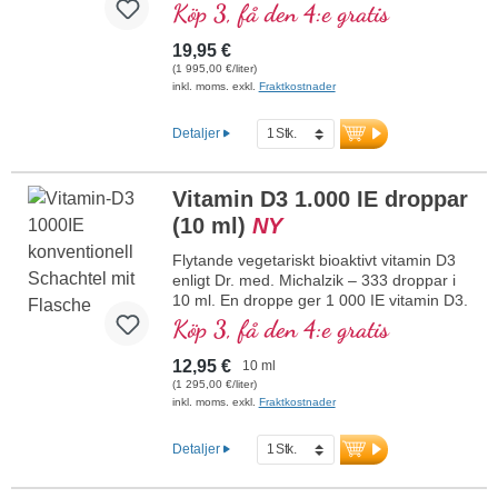
vitamin D3. Högsta premiumkvalitet av
Köp 3, få den 4:e gratis
högkvalitativa kontrollerade lavar (inte
från alger!) helt växtbaserat 100 %
19,95 €
veganskt. Upplöst i skyddande MCT-olja
(1 995,00 €/liter)
från kokos, odlad utan pesticider, för
inkl. moms. exkl.
Fraktkostnader
bättre biotillgänglighet. Denna optimala
kombination bidrar till att bibehålla normal
Detaljer
benstomme, bidrar till normal
muskelfunktion samt till immunsystemets
normala funktion. Tillverkat i Tyskland
Vitamin D3 1.000 IE droppar
utan genteknik i egen kontrollerad
(10 ml)
NY
produktion som har funnits i 25 år,
veganskt, utan tillsatser och
Flytande vegetariskt bioaktivt vitamin D3
laboratorietestat. Utvecklat av läkare.
enligt Dr. med. Michalzik – 333 droppar i
mer information om vitamin D3 + K2
10 ml. En droppe ger 1 000 IE vitamin D3.
Högsta premiumkvalitet. Löst i skyddande,
Köp 3, få den 4:e gratis
pesticidfritt odlad kokos-MCT-olja för
bättre biotillgänglighet. Denna optimala
12,95 €
10 ml
kombination bidrar till att bibehålla normal
(1 295,00 €/liter)
benstomme, bidrar till normal
inkl. moms. exkl.
Fraktkostnader
muskelfunktion samt till immunsystemets
normala funktion. Tillverkat i Tyskland
Detaljer
utan genteknik i egen kontrollerad
produktion som har funnits i 25 år,