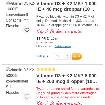
vegetariskt, utan tillsatser och
Vitamin D3 + K2 MK7 1 000
laboratorietestat. Utvecklat av läkare.
IE + 40 mcg droppar (10 ml)
mer information om vitamin D3 + K2
NY
Flytande bioaktivt vitamin D3 + K2 MK7
enligt Dr. med. Michalzik – 333 droppar i
10 ml. En droppe ger 1 000 IE vitamin D3
och 40 μg K2 (MK7 all-trans). Högsta
Köp 3, få den 4:e gratis
premiumkvalitet från högkvalitativt
vegetariskt specialråmaterial i optimal
17,95 €
10 ml
kombination med den särskilt bioaktiva all-
(1 795,00 €/liter)
trans-formen av K2. Upplöst i skyddande
inkl. moms. exkl.
Fraktkostnader
kokos-MCT-olja, odlad utan pesticider, för
bättre biotillgänglighet. Denna optimala
Detaljer
kombination bidrar till att bibehålla normal
benstomme, bidrar till normal
muskelfunktion samt till immunsystemets
Genomsnittligt betyg på 5 av 5 stjärnor
normala funktion. Tillverkad i Tyskland
Vitamin D3 + K2 MK7 5 000
utan genteknik i egen kontrollerad
produktion sedan 25 år, vegetarisk utan
IE + 200 mcg droppar (10
tillsatser och laboratorietestad. Utvecklad
ml)
NY
av läkare.
Tyvärr är denna artikel för närvarande slut
mer information om vitamin D3 + K2
i lager på grund av den stora efterfrågan.
Vi förväntar oss en ny leverans under
kalendervecka 34/2026.
Köp 3, få den 4:e gratis