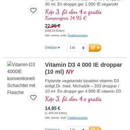
30 ml. En droppe ger 1 000 IE veganskt
vitamin D3. Högsta premiumkvalitet från
Köp 3, få den 4:e gratis
högkvalitativa kontrollerade lavar (inte
Kampanjpris 14,95 €
från alger!) helt växtbaserat, 100 %
veganskt. Löst i skyddande kokos-MCT-
22,95 €
olja, odlad utan pesticider, för bättre
(498,33 €/liter)
biotillgänglighet. Denna optimala
inkl. moms. exkl.
Fraktkostnader
kombination bidrar till att bibehålla normal
benstomme, bidrar till normal
Detaljer
muskelfunktion samt till immunsystemets
normala funktion. Tillverkat i Tyskland
utan genteknik i egen kontrollerad
Vitamin D3 4 000 IE droppar
produktion som har funnits i 25 år,
(10 ml)
NY
veganskt, utan tillsatser och
laboratorietestat. Utvecklat av läkare.
Flytande vegetariskt bioaktivt vitamin D3
mer information om vitamin D3 + K2
enligt Dr. med. Michalzik – 333 droppar i
10 ml. En droppe ger 4 000 IE vitamin D3.
Högsta premiumkvalitet. Upplöst i
Köp 3, få den 4:e gratis
skyddande kokos-MCT-olja, odlad utan
bekämpningsmedel, för bättre
14,95 €
biotillgänglighet. Denna optimala
(1 495,00 €/liter)
kombination bidrar till att bibehålla normal
inkl. moms. exkl.
Fraktkostnader
benstomme, bidrar till normal
muskelfunktion samt till immunsystemets