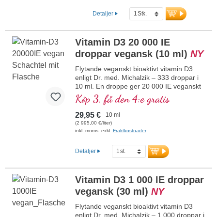
bidrar till normal muskelfunktion
Detaljer
samt till immunsystemets normala
funktion. Tillverkat i Tyskland utan
genteknik i egen kontrollerad
Vitamin D3 20 000 IE
produktion som har funnits i 25 år,
vegetariskt, utan tillsatser och
droppar vegansk (10 ml)
NY
laboratorietestat. Utvecklat av
Flytande veganskt bioaktivt vitamin D3
läkare.
enligt Dr. med. Michalzik – 333 droppar i
mer information om vitamin D3
10 ml. En droppe ger 20 000 IE veganskt
+ K2
vitamin D3. Högsta premiumkvalitet från
Köp 3, få den 4:e gratis
högkvalitativt kontrollerade lavar (inte från
alger!) helt växtbaserat 100 % veganskt.
29,95 €
10 ml
Löst i skyddande kokos-MCT-olja, odlad
(2 995,00 €/liter)
utan bekämpningsmedel, för bättre
inkl. moms. exkl.
Fraktkostnader
biotillgänglighet. Denna optimala
kombination stödjer bibehållandet av
Detaljer
normal benstomme, bidrar till normal
muskelfunktion samt till immunsystemets
normala funktion. Tillverkat i Tyskland
Vitamin D3 1 000 IE droppar
utan genteknik i egen kontrollerad
vegansk (30 ml)
NY
produktion som har funnits i 25 år,
veganskt, utan tillsatser och
Flytande veganskt bioaktivt vitamin D3
laboratorietestat. Utvecklat av läkare.
enligt Dr. med. Michalzik – 1 000 droppar i
mer information om vitamin D3 + K2