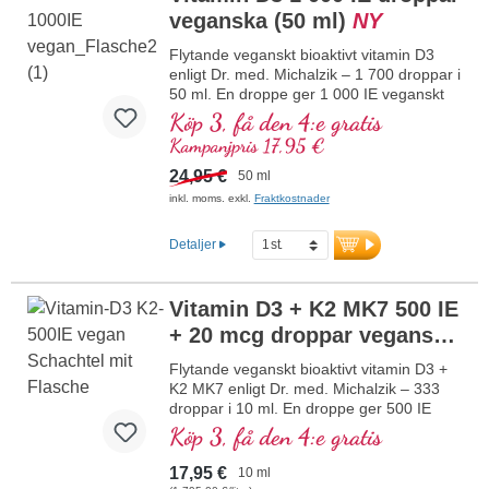
veganska (50 ml)
NY
normal muskelfunktion samt till
immunsystemets normala funktion.
Flytande veganskt bioaktivt vitamin D3
Tillverkat i Tyskland utan genteknik i
enligt Dr. med. Michalzik – 1 700 droppar i
egen kontrollerad produktion sedan
50 ml. En droppe ger 1 000 IE veganskt
25 år, vegetariskt utan tillsatser och
vitamin D3. Högsta premiumkvalitet från
Köp 3, få den 4:e gratis
laboratorietestat. Utvecklat av
högkvalitativa kontrollerade lavar (inte
läkare.
Kampanjpris 17,95 €
från alger!) helt växtbaserat, 100 %
mer information om vitamin D3
veganskt. Löst i skyddande kokos-MCT-
24,95 €
+ K2
50 ml
olja, odlad utan pesticider, för bättre
inkl. moms. exkl.
Fraktkostnader
biotillgänglighet. Denna optimala
kombination stödjer bibehållandet av
Detaljer
normal benstomme, bidrar till normal
muskelfunktion samt till immunsystemets
normala funktion. Tillverkat i Tyskland
Vitamin D3 + K2 MK7 500 IE
utan genteknik i egen kontrollerad
produktion som har funnits i 25 år,
+ 20 mcg droppar veganska
veganskt, utan tillsatser och
(10 ml, barn)
NY
laboratorietestat. Utvecklat av läkare.
Flytande veganskt bioaktivt vitamin D3 +
K2 MK7 enligt Dr. med. Michalzik – 333
mer information om vitamin D3 + K2
droppar i 10 ml. En droppe ger 500 IE
vitamin D3 och 20 μg K2 (MK7 all-trans).
Köp 3, få den 4:e gratis
Högsta premiumkvalitet från
högkvalitativa, kontrollerade lavar (inte
17,95 €
10 ml
från alger!) i optimal kombination med