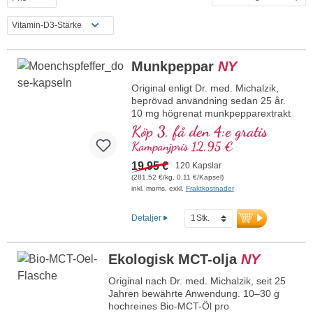
Vitamin-D3-Stärke
Munkpeppar
NY
Original enligt Dr. med. Michalzik,
beprövad användning sedan 25 år.
10 mg högrenat munkpepparextrakt
(Vitex agnus-castus) med 5 % vitexin
Köp 3, få den 4:e gratis
per kapsel och dagsdos.
Kampanjpris 12,95 €
Högkvalitativt munkpepparextrakt
framställt av noggrant utvalda frukter
19,95 €
120 Kapslar
från växten Vitex agnus-castus. Den
(281,52 €/kg, 0,11 €/Kapsel)
standardiserade halten på 5 %
inkl. moms. exkl.
Fraktkostnader
vitexin står för kontrollerad kvalitet
och konsekvent renhet. Produkten
Detaljer
övertygar genom sitt naturliga
ursprung och den skonsamma
bearbetningen till ett växtextrakt av
Ekologisk MCT-olja
NY
högsta kvalitet.
Hypoallergena veganska
Original nach Dr. med. Michalzik, seit 25
kapselhöljen, tillverkade utan PEG
Jahren bewährte Anwendung. 10–30 g
och utan karragenan.
hochreines Bio-MCT-Öl pro