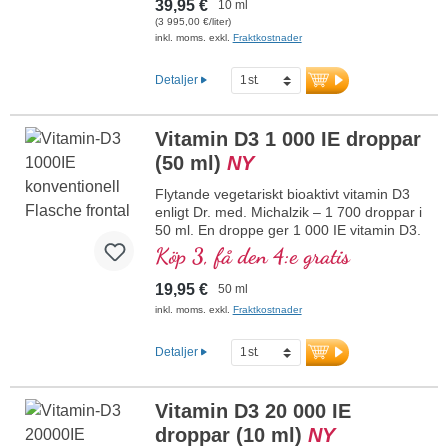
39,95 €
10 ml
från alger!) i optimal kombination med en
(3 995,00 €/liter)
särskilt bioaktiv all-trans K2-form, helt
inkl. moms. exkl.
Fraktkostnader
växtbaserat och 100 % veganskt. Löst i
skyddande, pesticidfritt odlad kokos-MCT-
Detaljer
olja för bättre biotillgänglighet. Denna
optimala kombination stödjer
bibehållandet av normal benstomme,
Vitamin D3 1 000 IE droppar
bidrar till normal muskelfunktion samt till
(50 ml)
NY
immunsystemets normala funktion.
Tillverkat i Tyskland utan genteknik i egen
Flytande vegetariskt bioaktivt vitamin D3
kontrollerad produktion som funnits i 25
enligt Dr. med. Michalzik – 1 700 droppar i
år, veganskt, utan tillsatser och
50 ml. En droppe ger 1 000 IE vitamin D3.
laboratorietestat. Utvecklat av läkare.
Högsta premiumkvalitet. Löst i skyddande
Köp 3, få den 4:e gratis
mer information om vitamin D3 + K2
MCT-olja från kokos som odlats utan
pesticider för bättre biotillgänglighet.
19,95 €
50 ml
Denna optimala kombination bidrar till att
inkl. moms. exkl.
Fraktkostnader
bibehålla normal benstomme, bidrar till
normal muskelfunktion samt till
Detaljer
immunsystemets normala funktion.
Tillverkat i Tyskland utan genteknik i egen
kontrollerad produktion som har funnits i
Vitamin D3 20 000 IE
25 år, vegetariskt, utan tillsatser och
laboratorietestat. Utvecklat av läkare.
droppar (10 ml)
NY
mer information om vitamin D3 + K2