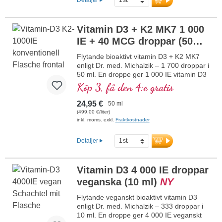
Detaljer
normala funktion. Tillverkad i Tyskland
utan genteknik i egen kontrollerad
produktion som har funnits i 25 år,
Vitamin D3 + K2 MK7 1 000
vegetarisk, utan tillsatser och
IE + 40 MCG droppar (50
laboratorietestad. Utvecklad av läkare.
mer information om Vitamin D3 + K2
ml)
NY
Flytande bioaktivt vitamin D3 + K2 MK7
enligt Dr. med. Michalzik – 1 700 droppar i
50 ml. En droppe ger 1 000 IE vitamin D3
och 40 μg K2 (MK7 all-trans). Högsta
Köp 3, få den 4:e gratis
premiumkvalitet av högkvalitativ
vegetarisk specialråvara i optimal
24,95 €
50 ml
kombination med särskilt bioaktiv all-trans
(499,00 €/liter)
K2-form. Upplöst i skyddande, pesticidfritt
inkl. moms. exkl.
Fraktkostnader
odlad kokos-MCT-olja för bättre
biotillgänglighet. Denna optimala
Detaljer
kombination bidrar till att bibehålla normal
benstomme, bidrar till normal
muskelfunktion samt till immunsystemets
Vitamin D3 4 000 IE droppar
normala funktion. Tillverkat i Tyskland
veganska (10 ml)
NY
utan genteknik i egen kontrollerad
produktion sedan 25 år, vegetarisk utan
Flytande veganskt bioaktivt vitamin D3
tillsatser och laboratorietestat. Utvecklat
enligt Dr. med. Michalzik – 333 droppar i
av läkare.
10 ml. En droppe ger 4 000 IE veganskt
mer information om vitamin D3 + K2