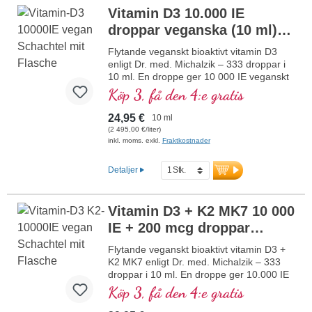
mer information om
Vitamin D3 10.000 IE
Kollagenbildning Bundle
droppar veganska (10 ml)
NY
Flytande veganskt bioaktivt vitamin D3
enligt Dr. med. Michalzik – 333 droppar i
10 ml. En droppe ger 10 000 IE veganskt
vitamin D3. Högsta premiumkvalitet från
Köp 3, få den 4:e gratis
högkvalitativa kontrollerade lavar (inte
från alger!) helt växtbaserat 100 %
24,95 €
10 ml
veganskt. Löst i skyddande kokos-MCT-
(2 495,00 €/liter)
olja odlad utan pesticider för bättre
inkl. moms. exkl.
Fraktkostnader
biotillgänglighet. Denna optimala
kombination bidrar till att bibehålla normal
Detaljer
benstomme, bidrar till normal
muskelfunktion samt till immunsystemets
normala funktion. Tillverkad i Tyskland
Vitamin D3 + K2 MK7 10 000
utan genteknik i egen kontrollerad
IE + 200 mcg droppar
produktion sedan 25 år, vegansk, utan
tillsatser och laboratorietestad. Utvecklad
veganska
NY
Flytande veganskt bioaktivt vitamin D3 +
av läkare.
K2 MK7 enligt Dr. med. Michalzik – 333
mer information om vitamin D3 + K2
droppar i 10 ml. En droppe ger 10.000 IE
vitamin D3 och 200 μg K2 (MK7 all-trans).
Köp 3, få den 4:e gratis
Högsta premiumkvalitet från
högkvalitativa, kontrollerade lavar (inte