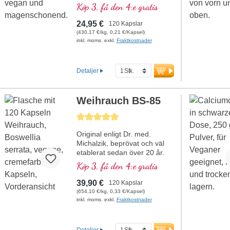
per daglig dos (1 kapsel).
Köp 3, få den 4:e gratis
Detta högkvalitativa
kosttillskott är fritt från
24,95 €
120 Kapslar
tillsatser och tillverkas i
(430,17 €/kg, 0,21 €/Kapsel)
Tyskland. Förseglingen är
inkl. moms. exkl.
Fraktkostnader
aluminiumfri.
mer information om
Detaljer
buffrat vitamin C
Weihrauch BS-85
Genomsnittligt betyg på 5 av 5 stjärnor
Original enligt Dr. med.
Michalzik, beprövat och väl
etablerat sedan över 20 år.
Den första högdoserade
Köp 3, få den 4:e gratis
frankincenseprodukten med
85 % boswelliasyror på den
39,90 €
120 Kapslar
tyska marknaden
(654,10 €/kg, 0,33 €/Kapsel)
överhuvudtaget.
inkl. moms. exkl.
Fraktkostnader
Utvecklad för optimal
biotillgänglighet.
Hypoallergen tack vare
Detaljer