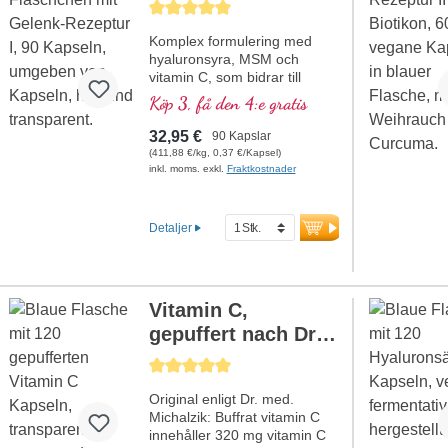
Genomsnittligt betyg på 5 av 5 stjärnor
Komplex formulering med
hyaluronsyra, MSM och
vitamin C, som bidrar till
normal kollagenbildning för
Köp 3, få den 4:e gratis
normal broskfunktion. För
specifik tillförsel till broskiga
32,95 €
90 Kapslar
ledstrukturer i en optimal
(411,88 €/kg, 0,37 €/Kapsel)
sammansättning.
inkl. moms. exkl.
Fraktkostnader
Detaljer
Vitamin C,
gepuffert nach Dr.
med. Michalzik
Genomsnittligt betyg på 5 av 5 stjärnor
Original enligt Dr. med.
Michalzik: Buffrat vitamin C
innehåller 320 mg vitamin C