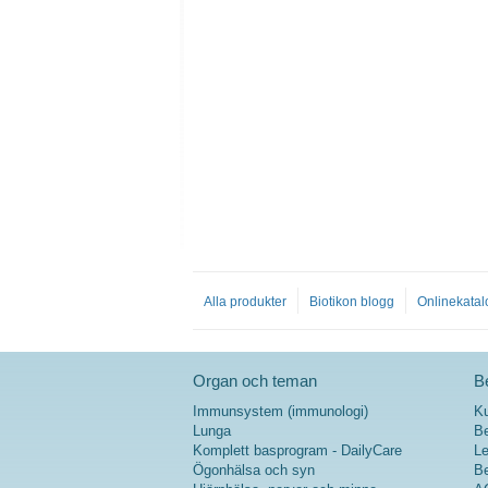
Alla produkter
Biotikon blogg
Onlinekatal
Organ och teman
Be
Immunsystem (immunologi)
K
Lunga
Be
Komplett basprogram - DailyCare
Le
Ögonhälsa och syn
Be