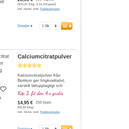
(1 kapsel). Detta
(933,87 €/kg, 0,24 €/Kapsel)
högkvalitativa kosttillskott
inkl. moms. exkl.
Fraktkostnader
tillverkas i Tyskland och är fritt
från tillsatser.
Detaljer
mer information om
hyaluronsyra
Calciumcitratpulver
Genomsnittligt betyg på 5 av 5 stjärnor
Kalciumcitratpulver från
Biotikon ger högkvalitativt,
särskilt lättupptagligt och
skonsamt kalcium i ren form –
Köp 3, få den 4:e gratis
helt fritt från tillsatser och
med optimal biotillgänglighet.
14,95 €
250 Gram
Kalcium spelar en avgörande
(59,80 €/kg)
roll i kroppen. Det är viktigt för
inkl. moms. exkl.
Fraktkostnader
energi, skelett, tänder,
muskler, nerver samt
matsmältning och
Detaljer