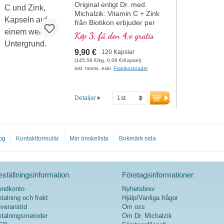
es magenfreundlich und auch
Original enligt Dr. med.
bei empfindlicher Verdauung
Michalzik: Vitamin C + Zink
sehr gut verträglich. Die
från Biotikon erbjuder per
veganen Kapseln enthalten
dagsdos 450 till 900 mg
Köp 3, få den 4:e gratis
kein Magnesiumstearat, keine
vitamin C och 10 till 20 mg
Konservierungsstoffe oder
organiskt bundet zink. Denna
9,90 €
120 Kapslar
sonstige Zusatzstoffe und
kombination stödjer
(145,59 €/kg, 0,08 €/Kapsel)
sind ideal für den täglichen
immunsystemet och bidrar till
inkl. moms. exkl.
Fraktkostnader
Einsatz – bei erhöhtem
att skydda cellerna mot
Bedarf oder zur gezielten
oxidativ stress.
Versorgung. Verpackt in einer
Kapselinnehållet är fritt från
Detaljer
aluminiumfreien
alla tillsatser. Förpackat i en
Versiegelung, von Ärzten
aluminiumfri försegling är det
entwickelt und in Deutschland
idealiskt som dagligt tillskott.
hergestellt – geprüft nach
Tillverkat i Tyskland enligt de
ISO- und HACCP-Standards.
og
Kontaktformulär
Min önskelista
Bokmärk sida
högsta kvalitetsstandarderna.
mehr Informationen zu
mer information om
Calciumcitrat
Vitamin C + Zink
ställningsinformation
Företagsinformationer
undkonto
Nyhetsbrev
talning och frakt
Hjälp/Vanliga frågor
veranstid
Om oss
talningsmetoder
Om Dr. Michalzik