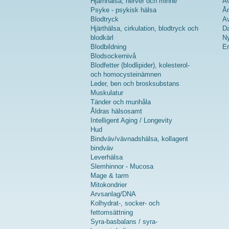
Hjärnhälsa, nerver och minne
A
Psyke - psykisk hälsa
Ån
Blodtryck
Av
Hjärthälsa, cirkulation, blodtryck och
Da
blodkärl
Ny
Blodbildning
Er
Blodsockernivå
Blodfetter (blodlipider), kolesterol-
och homocysteinämnen
Leder, ben och brosksubstans
Muskulatur
Tänder och munhåla
Åldras hälsosamt
Intelligent Aging / Longevity
Hud
Bindväv/vävnadshälsa, kollagent
bindväv
Leverhälsa
Slemhinnor - Mucosa
Mage & tarm
Mitokondrier
Arvsanlag/DNA
Kolhydrat-, socker- och
fettomsättning
Syra-basbalans / syra-