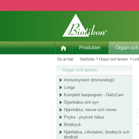
pa till huvudinnehåll
Hoppa till sökning
Hoppa till huvudnavigering
Produkter
Organ och
Du är här:
Startsida
Organ och teman
Led
Organ och teman
Immunsystem (immunologi)
Lunga
Komplett basprogram - DailyCare
Ögonhälsa och syn
Hjärnhälsa, nerver och minne
Psyke - psykisk hälsa
Blodtryck
Hjärthälsa, cirkulation, blodtryck och
blodkärl