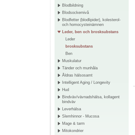
Blodbildning
Blodsockernivå
Blodfetter (blodlipider), kolesterol-
och homocysteinämnen
Leder, ben och brosksubstans
Leder
brosksubstans
Ben
Muskulatur
Tänder och munhåla
Åldras hälsosamt
Intelligent Aging / Longevity
Hud
Bindväv/vävnadshälsa, kollagent
bindväv
Leverhälsa
Slemhinnor - Mucosa
Mage & tarm
Mitokondrier