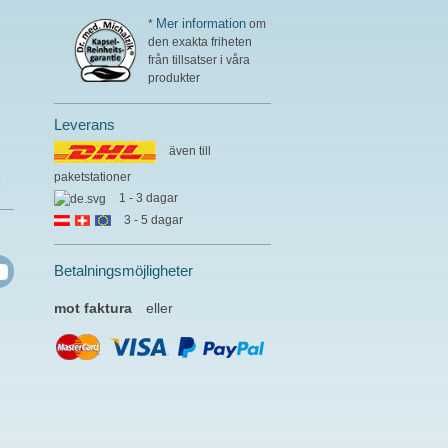
Mer information
*
om
den exakta friheten
från tillsatser i våra
produkter
Leverans
även till
paketstationer
l
1 - 3 dagar
3 - 5 dagar
Betalningsmöjligheter
mot faktura
eller