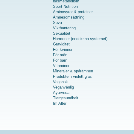
basmetabolism
Sport Nutrition
Aminosyror & proteiner
Ämnesomsättning
Sova
Vikthantering
Sexualitet
Hormoner (endokrina systemet)
Graviditet
För kvinnor
För män
För barn
Vitaminer
Mineraler & spårämnen
Produkter i violett glas
Vegansk
Veganvänlig
Ayurveda
Tiergesundheit
Im Alter