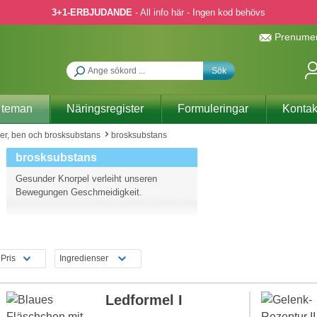
3+1-ERBJUDANDE
- All info här - Ingen kod behövs
Prenumer
Sök
 teman
Näringsregister
Formuleringar
Kontak
er, ben och brosksubstans
brosksubstans
brosksubstans
Gesunder Knorpel verleiht unseren
Bewegungen Geschmeidigkeit.
Pris
Ingredienser
Ledformel I