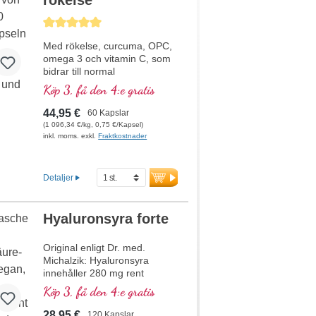
rökelse
Genomsnittligt betyg på 5 av 5 stjärnor
Med rökelse, curcuma, OPC,
omega 3 och vitamin C, som
bidrar till normal
kollagenbildning för normal
Köp 3, få den 4:e gratis
broskfunktion. För specifik
tillförsel till de broskiga
44,95 €
60 Kapslar
ledstrukturerna.
(1 096,34 €/kg, 0,75 €/Kapsel)
inkl. moms. exkl.
Fraktkostnader
Detaljer
Hyaluronsyra forte
Original enligt Dr. med.
Michalzik: Hyaluronsyra
innehåller 280 mg rent
växtbaserad hyaluronsyra
Köp 3, få den 4:e gratis
med en optimal partikelstorlek
på 500K Dalton per dagsdos
28,95 €
120 Kapslar