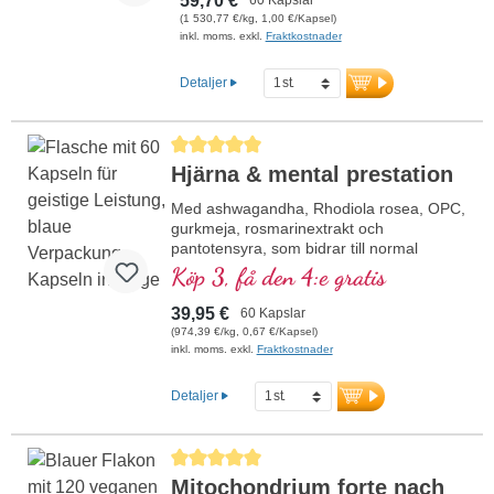
59,70 €
år
(1 530,77 €/kg, 1,00 €/Kapsel)
319 mg totalt fosfolipidinnehåll per
inkl. moms. exkl.
Fraktkostnader
kapsel:
Detaljer
125 mg fosfatidylserin,
1,5 mg fosfatidylkolin,
107,5 mg fosfatidylinositol,
Genomsnittligt betyg på 5 av 5 stjärnor
44,5 mg fosfatidinsyra,
Hjärna & mental prestation
39,5 mg fosfatidyletanolaminer
Använd vår telefoniska kundservice. Din
Med ashwagandha, Rhodiola rosea, OPC,
hälsa ligger oss varmt om hjärtat.
gurkmeja, rosmarinextrakt och
pantotensyra, som bidrar till normal
mental prestationsförmåga och deltar i
Köp 3, få den 4:e gratis
syntesen och omsättningen av vissa
neurotransmittorer. B-vitaminer bioaktiva!
39,95 €
60 Kapslar
(974,39 €/kg, 0,67 €/Kapsel)
inkl. moms. exkl.
Fraktkostnader
Detaljer
Genomsnittligt betyg på 5 av 5 stjärnor
Mitochondrium forte nach