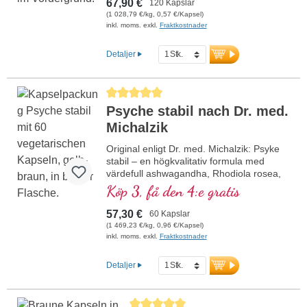
67,90 €
120 Kapslar
liponsyra i den värdefulla formen Sodium-
(1 028,79 €/kg, 0,57 €/Kapsel)
R-Lipoat. Aluminiumfri försegling och över
inkl. moms. exkl.
Fraktkostnader
20 års erfarenhet garanterar högsta
kvalitet. Utvecklad av läkare.
Detaljer
mer information om Mitochondrium
forte PRO
Genomsnittligt betyg på 5 av 5 stjärnor
Psyche stabil nach Dr. med.
Michalzik
Original enligt Dr. med. Michalzik: Psyke
stabil – en högkvalitativ formula med
värdefull ashwagandha, Rhodiola rosea,
fosfatidylserin, SAMe, Omega 3 och
Köp 3, få den 4:e gratis
vitamin B12, som bidrar till nervsystemets
normala funktion. Innehåller biologiskt
57,30 €
60 Kapslar
aktiva former av vitamin B2, B6, B12 och
(1 469,23 €/kg, 0,96 €/Kapsel)
folsyra för optimal effektivitet. Producerad
inkl. moms. exkl.
Fraktkostnader
i Tyskland med över 20 års erfarenhet och
baserad på över 40 års
Detaljer
vitalämnesexpertis. De höggradigt rena
vegetabiliska kapselhylsorna är fria från
PEG och karragenan och förseglingen är
Genomsnittligt betyg på 5 av 5 stjärnor