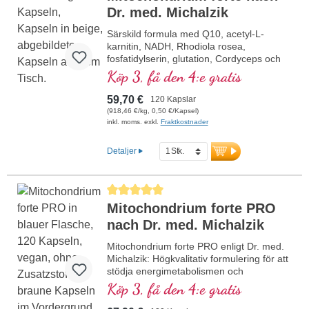
Dr. med. Michalzik
Särskild formula med Q10, acetyl-L-
karnitin, NADH, Rhodiola rosea,
fosfatidylserin, glutation, Cordyceps och
koppar, som bidrar till en normal
Köp 3, få den 4:e gratis
energiomsättning (i form av ATP i
cellandningskedjan).
59,70 €
120 Kapslar
(918,46 €/kg, 0,50 €/Kapsel)
inkl. moms. exkl.
Fraktkostnader
Detaljer
Genomsnittligt betyg på 5 av 5 stjärnor
Mitochondrium forte PRO
nach Dr. med. Michalzik
Mitochondrium forte PRO enligt Dr. med.
Michalzik: Högkvalitativ formulering för att
stödja energimetabolismen och
cellhälsan. Med NADH, Q10, resveratrol
Köp 3, få den 4:e gratis
och tiamin, som främjar
energimetabolismen, samt R-alfa-