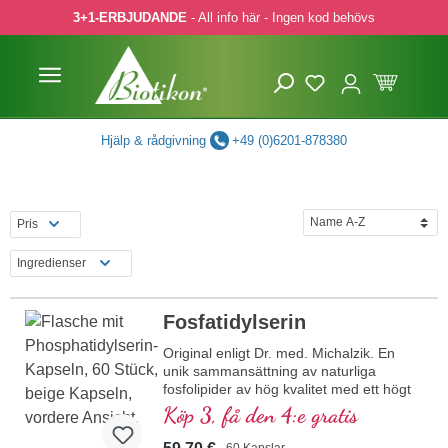
3+1-ERBJUDANDE
- All info här - Ingen kod behövs
pa till huvudinnehåll
Hoppa till sökning
Hoppa till huvudnavigering
Hjälp & rådgivning
+49 (0)6201-878380
Pris
Ingredienser
Fosfatidylserin
Original enligt Dr. med. Michalzik. En
unik sammansättning av naturliga
fosfolipider av hög kvalitet med ett högt
innehåll av värdefullt fosfatidylserin. Hög
Köp 3, få den 4:e gratis
renhet, det beprövade
fosfatidylserinprodukten sedan över 15
60 Kapslar