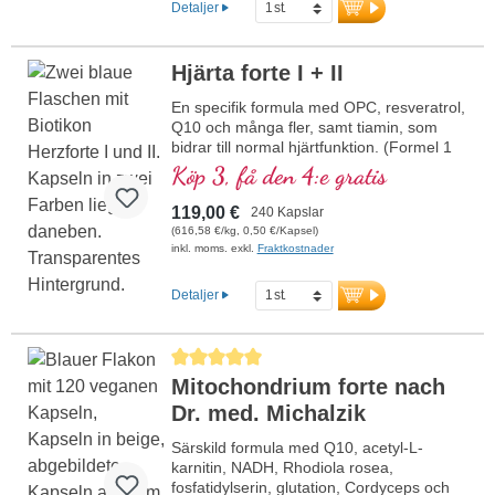
Detaljer
Tyskland av ett traditionsrikt
familjeföretag. Utan tillsatser, högrent och
utvecklat av ett läkarteam med hög
Hjärta forte I + II
expertis inom växtämnen samt makro-
och mikronäringsämnen, under ledning av
En specifik formula med OPC, resveratrol,
Dr. med. Alexander Michalzik.
Q10 och många fler, samt tiamin, som
bidrar till normal hjärtfunktion. (Formel 1
och Formel 2)
Köp 3, få den 4:e gratis
119,00 €
240 Kapslar
(616,58 €/kg, 0,50 €/Kapsel)
inkl. moms. exkl.
Fraktkostnader
Detaljer
Genomsnittligt betyg på 5 av 5 stjärnor
Mitochondrium forte nach
Dr. med. Michalzik
Särskild formula med Q10, acetyl-L-
karnitin, NADH, Rhodiola rosea,
fosfatidylserin, glutation, Cordyceps och