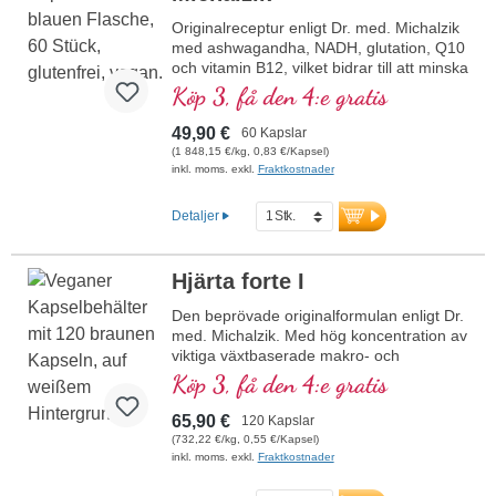
Originalreceptur enligt Dr. med. Michalzik
med ashwagandha, NADH, glutation, Q10
och vitamin B12, vilket bidrar till att minska
trötthet och utmattning. 20 års
Köp 3, få den 4:e gratis
produktionserfarenhet i Tyskland och 40
års erfarenhet av vitalämnen. Veganska
49,90 €
60 Kapslar
kapselhöljen fria från karragenan och
(1 848,15 €/kg, 0,83 €/Kapsel)
PEG samt aluminiumsfri försegling för din
inkl. moms. exkl.
Fraktkostnader
säkerhet. Användning av högkvalitativa
premiumextrakt.
Detaljer
Hjärta forte I
Den beprövade originalformulan enligt Dr.
med. Michalzik. Med hög koncentration av
viktiga växtbaserade makro- och
mikronäringsämnen. Med värdefullt OPC,
Köp 3, få den 4:e gratis
Q10, rent trans-resveratrol, röd ginseng,
naturligt vitamin E och många fler viktiga
65,90 €
120 Kapslar
mikronäringsämnen. Optimalt
(732,22 €/kg, 0,55 €/Kapsel)
kompletterad med formulan Herz forte 2.
inkl. moms. exkl.
Fraktkostnader
Mycket effektivt – originalet från Biotikon
sedan 23 år, från egen produktion i