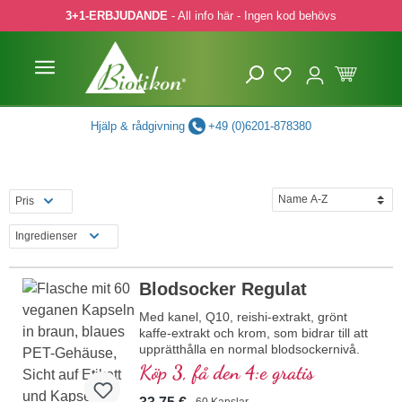
3+1-ERBJUDANDE
- All info här - Ingen kod behövs
pa till huvudinnehåll
Hoppa till sökning
Hoppa till huvudnavigering
Hjälp & rådgivning
+49 (0)6201-878380
Pris
Ingredienser
Blodsocker Regulat
Med kanel, Q10, reishi-extrakt, grönt
kaffe-extrakt och krom, som bidrar till att
upprätthålla en normal blodsockernivå.
Köp 3, få den 4:e gratis
60 Kapslar