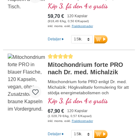
koppar, som bidrar till en normal
Köp 3, få den 4:e gratis
energiomsättning (i form av ATP i
cellandningskedjan).
59,70 €
120 Kapslar
(918,46 €/kg, 0,50 €/Kapsel)
inkl. moms. exkl.
Fraktkostnader
Detaljer
Genomsnittligt betyg på 5 av 5 stjärnor
Mitochondrium forte PRO
nach Dr. med. Michalzik
Mitochondrium forte PRO enligt Dr. med.
Michalzik: Högkvalitativ formulering för att
stödja energimetabolismen och
cellhälsan. Med NADH, Q10, resveratrol
Köp 3, få den 4:e gratis
och tiamin, som främjar
energimetabolismen, samt R-alfa-
67,90 €
120 Kapslar
liponsyra i den värdefulla formen Sodium-
(1 028,79 €/kg, 0,57 €/Kapsel)
R-Lipoat. Aluminiumfri försegling och över
inkl. moms. exkl.
Fraktkostnader
20 års erfarenhet garanterar högsta
kvalitet. Utvecklad av läkare.
Detaljer