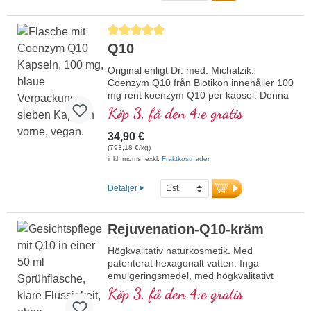
mer information om Mitochondrium
forte PRO
Genomsnittligt betyg på 5 av 5 stjärnor
Q10
Original enligt Dr. med. Michalzik:
Coenzym Q10 från Biotikon innehåller 100
mg rent koenzym Q10 per kapsel. Denna
värdefulla antioxidant stödjer cellhälsan
Köp 3, få den 4:e gratis
och framställs genom en naturlig
fermenteringsprocess. Det finns i en
34,90 €
biologisk form och är fritt från alla
(793,18 €/kg)
tillsatser. Tillverkad i Tyskland förpackas
inkl. moms. exkl.
Fraktkostnader
produkten i en aluminiumfri försegling för
att säkerställa högsta renhet och kvalitet.
Detaljer
mer information om koenzym Q10
Rejuvenation-Q10-kräm
Högkvalitativ naturkosmetik. Med
patenterat hexagonalt vatten. Inga
emulgeringsmedel, med högkvalitativt
Q10, tokotrienol och alfaliponsyra.
Köp 3, få den 4:e gratis