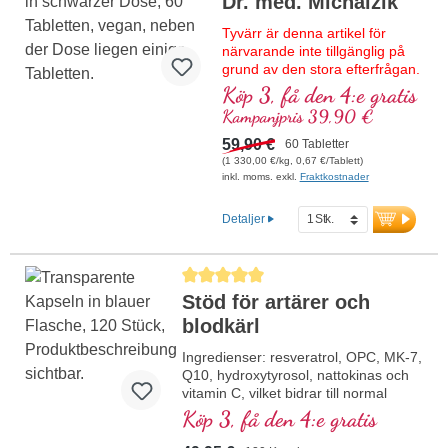
Dr. med. Michalzik
Tyvärr är denna artikel för
närvarande inte tillgänglig på
grund av den stora efterfrågan.
Vi förväntar oss nytt lager
Köp 3, få den 4:e gratis
under kalendervecka 37/2026.
Kampanjpris 39,90 €
Högkvalitativ formulering med
59,90 €
60 Tabletter
NADH, bioaktivt vitamin B12,
(1 330,00 €/kg, 0,67 €/Tablett)
koenzym Q10 och veganskt
inkl. moms. exkl.
Fraktkostnader
vitamin D3. Som
sublingualtablett för upptag
Detaljer
redan via munslemhinnan.
Genomsnittligt betyg på 5 av 5 stjärnor
Stöd för artärer och
blodkärl
Ingredienser: resveratrol, OPC, MK-7,
Q10, hydroxytyrosol, nattokinas och
vitamin C, vilket bidrar till normal
kollagenbildning för blodkärlens
Köp 3, få den 4:e gratis
normala funktion. B-vitaminerna
förekommer i bioaktiv form.