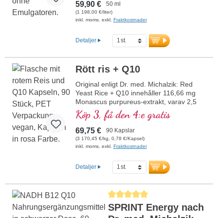
59,90 €
50 ml
(1 198,00 €/liter)
inkl. moms. exkl.
Fraktkostnader
Detaljer
Rött ris + Q10
Original enligt Dr. med. Michalzik: Red
Yeast Rice + Q10 innehåller 116,66 mg
Monascus purpureus-extrakt, varav 2,5
mg monakolin K, samt 100 mg koenzym
Köp 3, få den 4:e gratis
Q10 per dagsdos (1 kapsel). Detta
högkvalitativa kosttillskott tillverkas i
69,75 €
90 Kapslar
Tyskland och är fritt från tillsatser.
(3 170,45 €/kg, 0,78 €/Kapsel)
mer information om Red Yeast Rice +
inkl. moms. exkl.
Fraktkostnader
Q10
Detaljer
Genomsnittligt betyg på 5 av 5 stjärnor
SPRINT Energy nach