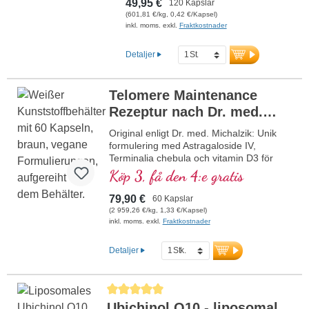
49,95 €
120 Kapslar
(601,81 €/kg, 0,42 €/Kapsel)
inkl. moms. exkl.
Fraktkostnader
Detaljer
Telomere Maintenance
Rezeptur nach Dr. med.
Michalzik
Original enligt Dr. med. Michalzik: Unik
formulering med Astragaloside IV,
Terminalia chebula och vitamin D3 för
optimal celldelning och telomervård.
Köp 3, få den 4:e gratis
Innehåller 350 mg högkoncentrerat
Astragalus-extrakt, 150 mg Terminalia
79,90 €
60 Kapslar
chebula och 25 µg veganskt vitamin D3
(2 959,26 €/kg, 1,33 €/Kapsel)
per dagsdos. De höggradigt rena
inkl. moms. exkl.
Fraktkostnader
vegetabiliska kapselhöljen är fria från
karragenan och PEG, idealiska för
Detaljer
veganer och vegetarianer. Tillverkad i
Tyskland, utvecklad genom mångårig
vetenskaplig forskning och över 40 års
Genomsnittligt betyg på 5 av 5 stjärnor
erfarenhet av vitalämnen. Biotikon är ett
Ubichinol Q10 - liposomal
av få företag som använder aluminiumfria