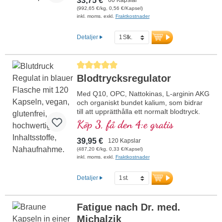
33,75 €
(992,65 €/kg, 0,56 €/Kapsel)
inkl. moms. exkl.
Fraktkostnader
Detaljer
Genomsnittligt betyg på 5 av 5 stjärnor
Blodtrycksregulator
Med Q10, OPC, Nattokinas, L-arginin AKG
och organiskt bundet kalium, som bidrar
till att upprätthålla ett normalt blodtryck.
Köp 3, få den 4:e gratis
39,95 €
120 Kapslar
(487,20 €/kg, 0,33 €/Kapsel)
inkl. moms. exkl.
Fraktkostnader
Detaljer
Fatigue nach Dr. med.
Michalzik