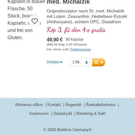
med. Michalzik
Originalrezeptur nach Dr. med. Michalzik
mit Lutein, Zeaxanthin, Heidelbeer-Extrakt
(Anthocyane), echtem OPC, Glutathion
und Vitamin A, welches zur Erhaltung
Köp 3, få den 4:e gratis
einer normalen Sehkraft beiträgt.
Hochdosiert zur effektiven und sicheren
49,90 €
90 Kapslar
Anwendung. Entwickelt durch ein
(998,00 €/kg, 0,55 €/Kapsel)
Ärtzeteam mit hoher Pflanzenstoff-,
inkl. moms. exkl.
Fraktkostnader
Makro- und Mikronähstoffexpertise unter
der Leitung von Dr. med. Alexander
Detaljer
Michalzik.
Allmänna villkor
Kontakt
Ångerrätt
Återkallelse/retur
Impressum
Dataskydd
Betalning & frakt
© 2026 Biotikon Germany®