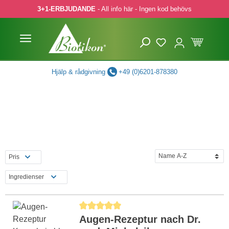
3+1-ERBJUDANDE
- All info här - Ingen kod behövs
pa till huvudinnehåll
Hoppa till sökning
Hoppa till huvudnavigering
Hjälp & rådgivning
+49 (0)6201-878380
Pris
Ingredienser
Genomsnittligt betyg på 5 av 5 stjärnor
Augen-Rezeptur nach Dr.