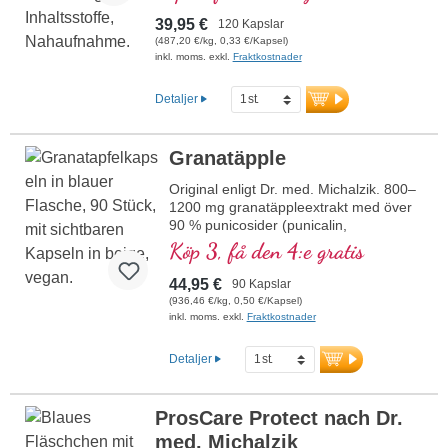
39,95 €
120 Kapslar
(487,20 €/kg, 0,33 €/Kapsel)
inkl. moms. exkl.
Fraktkostnader
Detaljer
Granatäpple
Original enligt Dr. med. Michalzik. 800–
1200 mg granatäppleextrakt med över
90 % punicosider (punicalin,
punicalagin, ellagsyra). Skonsamt
Köp 3, få den 4:e gratis
extraherat. Sedan över 20 år beprövat
och etablerat på marknaden,
44,95 €
90 Kapslar
producerat i Tyskland i egna
(936,46 €/kg, 0,50 €/Kapsel)
produktionsanläggningar. Kontrollerat
inkl. moms. exkl.
Fraktkostnader
av ledande växtanalytiker. Förseglingen
är fri från aluminium, inga tillsatsämnen,
Detaljer
även fri från tillsatser som inte behöver
deklareras. Hypoallergena veganska
kapslar utan karragenan och PEG.
ProsCare Protect nach Dr.
Utvecklat av läkare.
med. Michalzik