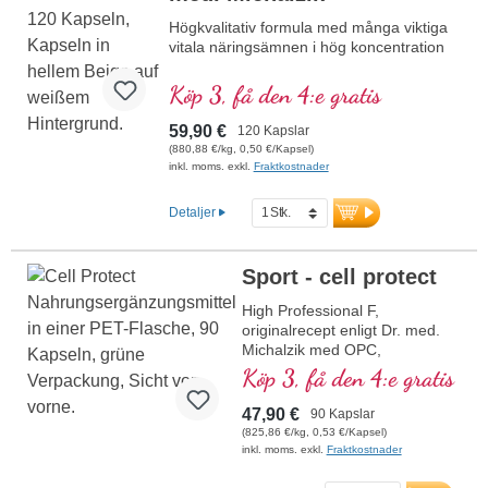
Högkvalitativ formula med många viktiga
vitala näringsämnen i hög koncentration
Köp 3, få den 4:e gratis
59,90 €
120 Kapslar
(880,88 €/kg, 0,50 €/Kapsel)
inkl. moms. exkl.
Fraktkostnader
Detaljer
Sport - cell protect
High Professional F,
originalrecept enligt Dr. med.
Michalzik med OPC,
Cordyceps, karnosolsyra,
Köp 3, få den 4:e gratis
resveratrol, Q10, glutation,
NADH, omega 3, granatäpple
47,90 €
90 Kapslar
och rent vitamin C
(825,86 €/kg, 0,53 €/Kapsel)
inkl. moms. exkl.
Fraktkostnader