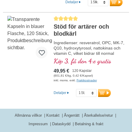
Detaljer
Genomsnittligt betyg på 5 av 5 stjärnor
Stöd för artärer och
blodkärl
Ingredienser: resveratrol, OPC, MK-7,
Q10, hydroxytyrosol, nattokinas och
vitamin C, vilket bidrar till normal
kollagenbildning för blodkärlens
Köp 3, få den 4:e gratis
normala funktion. B-vitaminerna
förekommer i bioaktiv form.
49,95 €
120 Kapslar
(601,81 €/kg, 0,42 €/Kapsel)
inkl. moms. exkl.
Fraktkostnader
Detaljer
Allmänna villkor
Kontakt
Ångerrätt
Återkallelse/retur
Impressum
Dataskydd
Betalning & frakt