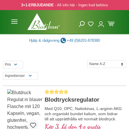
3+1-ERBJUDANDE
- All info här - Ingen kod behövs
pa till huvudinnehåll
Hoppa till sökning
Hoppa till huvudnavigering
Hjälp & rådgivning
+49 (0)6201-878380
Pris
Ingredienser
Genomsnittligt betyg på 5 av 5 stjärnor
Blodtrycksregulator
Med Q10, OPC, Nattokinas, L-arginin AKG
och organiskt bundet kalium, som bidrar
till att upprätthålla ett normalt blodtryck.
Köp 3, få den 4:e gratis