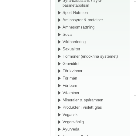
Syra-basbalans / syra-
basmetabolism
Sport Nutrition
Aminosyror & proteiner
Ämnesomsättning
Sova
Vikthantering
Sexualitet
Hormoner (endokrina systemet)
Graviditet
För kvinnor
För män
För barn
Vitaminer
Mineraler & spårämnen
Produkter i violett glas
Vegansk
Veganvänlig
Ayurveda