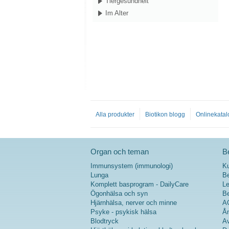
Tiergesundheit
Im Alter
Alla produkter
Biotikon blogg
Onlinekatal
Organ och teman
Be
Immunsystem (immunologi)
K
Lunga
Be
Komplett basprogram - DailyCare
Le
Ögonhälsa och syn
Be
Hjärnhälsa, nerver och minne
A
Psyke - psykisk hälsa
Ån
Blodtryck
Av