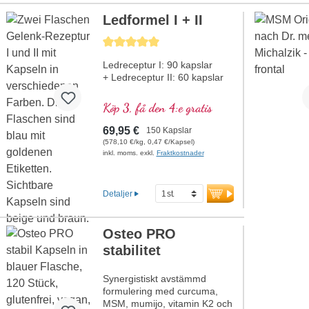
Ledformel I + II
Genomsnittligt betyg på 5 av 5 stjärnor
Ledreceptur I: 90 kapslar
+ Ledreceptur II: 60 kapslar
Köp 3, få den 4:e gratis
69,95 €
150 Kapslar
(578,10 €/kg, 0,47 €/Kapsel)
inkl. moms. exkl.
Fraktkostnader
Detaljer
Osteo PRO
stabilitet
Synergistiskt avstämmd
formulering med curcuma,
MSM, mumijo, vitamin K2 och