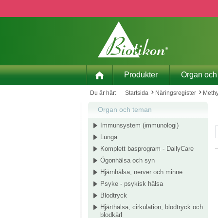
pa till huvudinnehåll
Hoppa till sökning
Hoppa till huvudnavigering
Produkter
Organ och
Du är här:
Startsida
Näringsregister
Methy
Organ och teman
Immunsystem (immunologi)
Lunga
Komplett basprogram - DailyCare
Ögonhälsa och syn
Hjärnhälsa, nerver och minne
Psyke - psykisk hälsa
Blodtryck
Hjärthälsa, cirkulation, blodtryck och
blodkärl