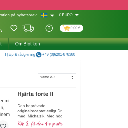
€
EURO
ation på nyhetsbrev
0,00 €
t
Om Biotikon
Hjälp & rådgivning
+49 (0)6201-878380
Hjärta forte II
Den beprövade
originalreceptet enligt Dr.
med. Michalzik. Med hög
koncentration av viktiga
Köp 3, få den 4:e gratis
växtbaserade makro- och