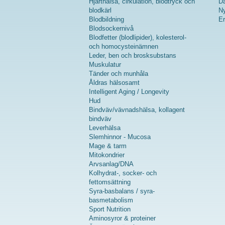
Hjärthälsa, cirkulation, blodtryck och
Da
blodkärl
Ny
Blodbildning
Er
Blodsockernivå
Blodfetter (blodlipider), kolesterol-
och homocysteinämnen
Leder, ben och brosksubstans
Muskulatur
Tänder och munhåla
Åldras hälsosamt
Intelligent Aging / Longevity
Hud
Bindväv/vävnadshälsa, kollagent
bindväv
Leverhälsa
Slemhinnor - Mucosa
Mage & tarm
Mitokondrier
Arvsanlag/DNA
Kolhydrat-, socker- och
fettomsättning
Syra-basbalans / syra-
basmetabolism
Sport Nutrition
Aminosyror & proteiner