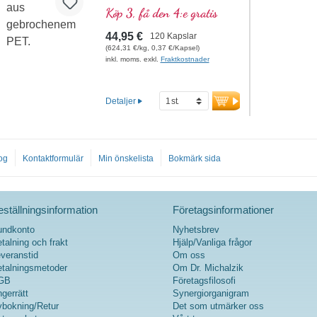
D3, inbäddad i värdefulla
Köp 3, få den 4:e gratis
fosfolipider. Sango-korall med
magnesium och kalcium, som
44,95 €
120 Kapslar
bidrar till att bibehålla normal
(624,31 €/kg, 0,37 €/Kapsel)
benstomme.
inkl. moms. exkl.
Fraktkostnader
Detaljer
og
Kontaktformulär
Min önskelista
Bokmärk sida
ställningsinformation
Företagsinformationer
undkonto
Nyhetsbrev
talning och frakt
Hjälp/Vanliga frågor
veranstid
Om oss
talningsmetoder
Om Dr. Michalzik
GB
Företagsfilosofi
gerrätt
Synergiorganigram
bokning/Retur
Det som utmärker oss