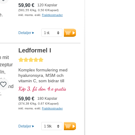
mikronäringsämnen. Med
59,90 €
120 Kapslar
värdefullt glutation,
(581,55 €/kg, 0,50 €/Kapsel)
högbiotillgängligt acetyl-L-
inkl. moms. exkl.
Fraktkostnader
karnitin. Den optimala
kompletteringen till Herz forte
1-recepturen. Mycket effektivt
Detaljer
– originalet från Biotikon
sedan 23 år från egen
produktion i Tyskland av ett
Ledformel I
traditionsrikt familjeföretag.
Utan tillsatser, högrent och
Genomsnittligt betyg på 5 av 5 stjärnor
utvecklat av ett läkarteam
med hög expertis inom
Komplex formulering med
växtämnen samt makro- och
hyaluronsyra, MSM och
mikronäringsämnen under
vitamin C, som bidrar till
ledning av Dr. med. Alexander
normal kollagenbildning för
Köp 3, få den 4:e gratis
Michalzik.
normal broskfunktion. För
specifik tillförsel till broskiga
59,90 €
180 Kapslar
ledstrukturer i en optimal
(374,38 €/kg, 0,67 €/Kapsel)
sammansättning.
inkl. moms. exkl.
Fraktkostnader
Detaljer