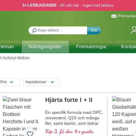
3+1-ERBJUDANDE
- All info här - Ingen kod behövs
Prenumer
Sök
 teman
Näringsregister
Formuleringar
Kontak
l-Sulfonyl-Methan
Pris
Ingredienser
Hjärta forte I + II
En specifik formula med OPC,
resveratrol, Q10 och många
fler, samt tiamin, som bidrar
till normal hjärtfunktion.
Köp 3, få den 4:e gratis
(Formel 1 och Formel 2)