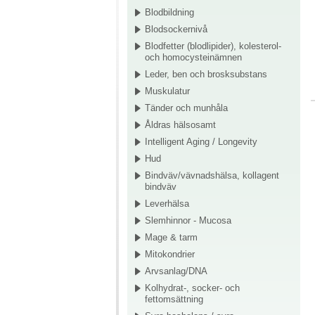
Blodbildning
Blodsockernivå
Blodfetter (blodlipider), kolesterol-
och homocysteinämnen
Leder, ben och brosksubstans
Muskulatur
Tänder och munhåla
Åldras hälsosamt
Intelligent Aging / Longevity
Hud
Bindväv/vävnadshälsa, kollagent
bindväv
Leverhälsa
Slemhinnor - Mucosa
Mage & tarm
Mitokondrier
Arvsanlag/DNA
Kolhydrat-, socker- och
fettomsättning