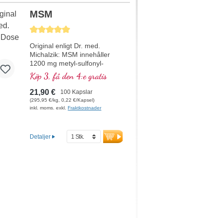
MSM
Genomsnittligt betyg på 5 av 5 stjärnor
Original enligt Dr. med.
Michalzik: MSM innehåller
1200 mg metyl-sulfonyl-
metan per dagsdos (2
Köp 3, få den 4:e gratis
kapslar). MSM är en
biologiskt aktiv svavelförening
21,90 €
100 Kapslar
som skiljer sig tydligt från
(295,95 €/kg, 0,22 €/Kapsel)
elementärt svavel. Den är
inkl. moms. exkl.
Fraktkostnader
mycket högkvalitativ och viktig
för hela kroppen. Detta
högkvalitativa kosttillskott är
Detaljer
fritt från tillsatser och
tillverkas i Tyskland.
Förseglingen är aluminiumfri.
mer information om MSM