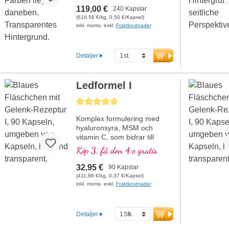
119,00 €
240 Kapslar
(616,58 €/kg, 0,50 €/Kapsel)
inkl. moms. exkl.
Fraktkostnader
Detaljer
Ledformel I
Genomsnittligt betyg på 5 av 5 stjärnor
Komplex formulering med
hyaluronsyra, MSM och
vitamin C, som bidrar till
normal kollagenbildning för
Köp 3, få den 4:e gratis
normal broskfunktion. För
specifik tillförsel till broskiga
32,95 €
90 Kapslar
ledstrukturer i en optimal
(411,88 €/kg, 0,37 €/Kapsel)
sammansättning.
inkl. moms. exkl.
Fraktkostnader
Detaljer