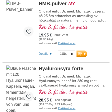
HMB-pulver
NY
Original enligt Dr. med. Michalzik, baserat
på 25 års erfarenhet av utveckling av
högkvalitativa naturämnen. 5 g höggradigt
rent kalcium β-hydroxi-β-metylbutyrat
Köp 3, få den 4:e gratis
(HMB) per dagsdos, varav 700 mg
kalcium. Kalcium β-hydroxi-β-metylbutyrat
19,95 €
500 Gram
(HMB) är ett naturligt förekommande
(39,90 €/kg)
derivat av aminosyran leucin och en källa
inkl. moms. exkl.
Fraktkostnader
till höggradigt rent β-hydroxi-β-
metylbutyrat. Den högkvalitativa
Detaljer
råvarukvaliteten och den rena
sammansättningen säkerställer optimalt
upptag och användning, särskilt i ett
Hyaluronsyra forte
idrottsligt sammanhang.
Original enligt Dr. med. Michalzik:
mer information om HMB-pulver
Hyaluronsyra innehåller 280 mg rent
växtbaserad hyaluronsyra med en optimal
partikelstorlek på 500K Dalton per
Köp 3, få den 4:e gratis
dagsdos (1 kapsel). Detta högkvalitativa
kosttillskott tillverkas i Tyskland och är fritt
28,95 €
120 Kapslar
från tillsatser.
(933,87 €/kg, 0,24 €/Kapsel)
inkl. moms. exkl.
Fraktkostnader
mer information om hyaluronsyra