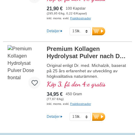
sig tydligt från elementärt svavel. Den är
mycket högkvalitativ och viktig för hela
21,90 €
100 Kapslar
kroppen. Detta högkvalitativa kosttillskott
(295,95 €/kg, 0,22 €/Kapsel)
är fritt från tillsatser och tillverkas i
inkl. moms. exkl.
Fraktkostnader
Tyskland. Förseglingen är aluminiumfri.
mer information om MSM
Detaljer
Premium Kollagen
Hydrolysat Pulver nach Dr.
med. Michalzik
NY
Original enligt Dr. med. Michalzik, baserat
på 25 års erfarenhet av utveckling av
högkvalitativa naturämnen.
10 g höggradigt rent kollagenhydrolysat
Köp 3, få den 4:e gratis
med över 99 % kollagenpeptider per
dagsdos. Innehåller 9 % hydroxyprolin, 12
34,95 €
450 Gram
% prolin och 22,5 % glycin – en
(77,67 €/kg)
högkvalitativ, kollagentypisk
inkl. moms. exkl.
Fraktkostnader
aminosyraprofil.
Neutral i smaken
Detaljer
Premium kollagenhydrolysat med
kollagenpeptider av typ I och III från
nötkreatur från artanpassad