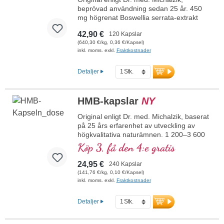
beprövad användning sedan 25 år. 450
mg högrenat Boswellia serrata-extrakt
med 85 % rena boswelliasyror per kapsel
42,90 €
120 Kapslar
och dagsdos. Den första högdoserade
(640,30 €/kg, 0,36 €/Kapsel)
frankincense-produkten med 85 %
inkl. moms. exkl.
Fraktkostnader
boswelliasyror på den tyska marknaden
överhuvudtaget. Boswelliasyrorna
förekommer med 85 % i en exceptionellt
Detaljer
hög koncentration.
mer information om BS-85
HMB-kapslar
NY
Original enligt Dr. med. Michalzik, baserat
på 25 års erfarenhet av utveckling av
högkvalitativa naturämnen. 1 200–3 600
mg högrent kalcium β-hydroxi-β-
Köp 3, få den 4:e gratis
metylbutyrat per dagsdos om 2–6 kapslar,
varav 1 020–3 060 mg rent HMB (85 %).
24,95 €
240 Kapslar
Kalcium β-hydroxi-β-metylbutyrat (HMB)
(141,76 €/kg, 0,10 €/Kapsel)
är ett naturligt förekommande derivat av
inkl. moms. exkl.
Fraktkostnader
aminosyran leucin, som är viktig för
musklerna.
Detaljer
mer information om HMB-kapslar