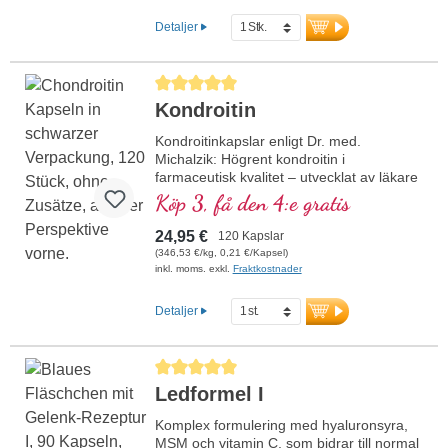
Detaljer
Genomsnittligt betyg på 5 av 5 stjärnor
Kondroitin
Kondroitinkapslar enligt Dr. med.
Michalzik: Högrent kondroitin i
farmaceutisk kvalitet – utvecklat av läkare
och fritt från alla tillsatser. De högrena
Köp 3, få den 4:e gratis
kondroitinkapslarna från Biotikon
innehåller 980 mg till 1960 mg
24,95 €
120 Kapslar
kondroitinsulfat per dagsdos. Producerat i
(346,53 €/kg, 0,21 €/Kapsel)
Tyskland enligt de striktaste ISO- och
inkl. moms. exkl.
Fraktkostnader
HACCP-certifierade standarderna – med
över 20 års erfarenhet av tillverkning av
Detaljer
högkvalitativa vitalämnen.
Mer information om
Genomsnittligt betyg på 5 av 5 stjärnor
kondroitinkapslar
Ledformel I
Komplex formulering med hyaluronsyra,
MSM och vitamin C, som bidrar till normal