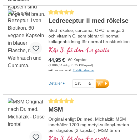
Genomsnittligt betyg på 5 av 5 stjärnor
Ledreceptur II med rökelse
Med rökelse, curcuma, OPC, omega 3
och vitamin C, som bidrar till normal
kollagenbildning för normal broskfunktion.
För specifik tillförsel till de broskiga
Köp 3, få den 4:e gratis
ledstrukturerna.
44,95 €
60 Kapslar
(1 096,34 €/kg, 0,75 €/Kapsel)
inkl. moms. exkl.
Fraktkostnader
Detaljer
Genomsnittligt betyg på 5 av 5 stjärnor
MSM
Original enligt Dr. med. Michalzik: MSM
innehåller 1200 mg metyl-sulfonyl-metan
per dagsdos (2 kapslar). MSM är en
biologiskt aktiv svavelförening som skiljer
Köp 3, få den 4:e gratis