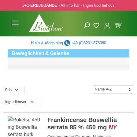
3+1-ERBJUDANDE
- All info här - Ingen kod behövs
pa till huvudinnehåll
Hoppa till sökning
Hoppa till huvudnavigering
Hjälp & rådgivning
+49 (0)6201-878380
Beweglichkeit & Gelenke
Pris
Ingredienser
Frankincense Boswellia
serrata 85 % 450 mg
NY
Original enligt Dr. med. Michalzik,