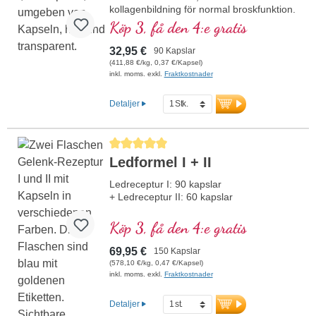
kollagenbildning för normal broskfunktion.
För specifik tillförsel till broskiga
Köp 3, få den 4:e gratis
ledstrukturer i en optimal
sammansättning.
32,95 €
90 Kapslar
(411,88 €/kg, 0,37 €/Kapsel)
inkl. moms. exkl.
Fraktkostnader
Detaljer
Genomsnittligt betyg på 5 av 5 stjärnor
Ledformel I + II
Ledreceptur I: 90 kapslar
+ Ledreceptur II: 60 kapslar
Köp 3, få den 4:e gratis
69,95 €
150 Kapslar
(578,10 €/kg, 0,47 €/Kapsel)
inkl. moms. exkl.
Fraktkostnader
Detaljer