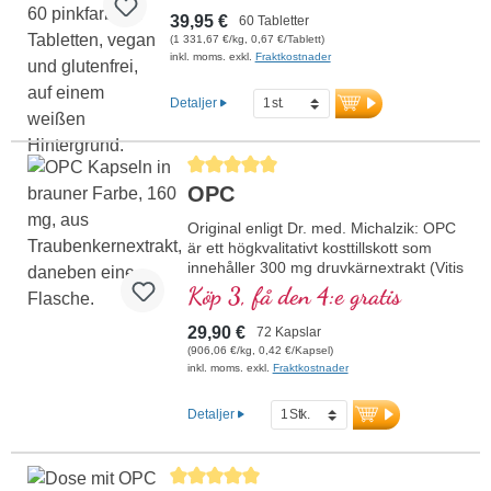
munslemhinnan
39,95 €
60 Tabletter
• Fri från tillsatser
(1 331,67 €/kg, 0,67 €/Tablett)
• I violett glasburk
inkl. moms. exkl.
Fraktkostnader
Detaljer
Genomsnittligt betyg på 5 av 5 stjärnor
OPC
Original enligt Dr. med. Michalzik: OPC
är ett högkvalitativt kosttillskott som
innehåller 300 mg druvkärnextrakt (Vitis
vinifera) och 50 mg vitamin C per
Köp 3, få den 4:e gratis
dagsdos (1 kapsel). Druvkärnextraktet
är standardiserat till 95 % polyfenoler
29,90 €
72 Kapslar
med minst 160 mg äkta OPC per
(906,06 €/kg, 0,42 €/Kapsel)
kapsel och erbjuder därmed en hög
inkl. moms. exkl.
Fraktkostnader
koncentration av antioxidanter.
mer information om OPC
Detaljer
Genomsnittligt betyg på 5 av 5 stjärnor