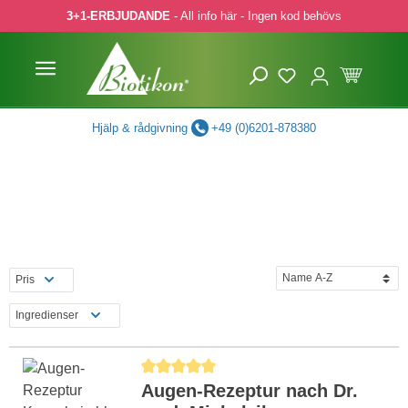
3+1-ERBJUDANDE
- All info här - Ingen kod behövs
pa till huvudinnehåll
Hoppa till sökning
Hoppa till huvudnavigering
Hjälp & rådgivning
+49 (0)6201-878380
Pris
Ingredienser
Genomsnittligt betyg på 5 av 5 stjärnor
Augen-Rezeptur nach Dr.