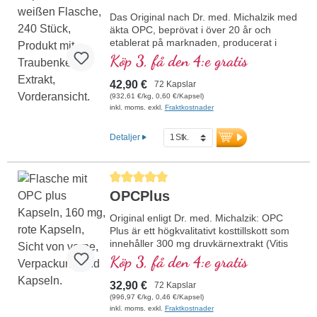
Hypoallergen utan tillsatser genom
Das Original nach Dr. med. Michalzik med
Biotikons specialteknologi enligt Dr. med.
äkta OPC, beprövat i över 20 år och
Michalziks stränga kvalitetskriterier.
etablerat på marknaden, producerat i
Professionellt bearbetad för bästa och
Tyskland i egna produktionsanläggningar.
Köp 3, få den 4:e gratis
säkra användning hos människa.
Kontrollerat av en ledande växtanalytiker.
Dr. med. Michalzik står med sitt namn för
Förseglingen är fri från aluminium, utan
den förstklassiga, sedan länge beprövade
42,90 €
72 Kapslar
tillsatser, även fri från tillsatser som inte
kvaliteten.
(932,61 €/kg, 0,60 €/Kapsel)
behöver deklareras. Hypoallergena
Skonsam ren vattenextraktion
inkl. moms. exkl.
Fraktkostnader
veganska kapslar utan karragenan och
mer information OPC premium
PEG. Franska druvkärnor, skonsamt
Detaljer
extraherade med vatten. Med naturligt
vitamin C från camu camu-bäret från
ekologisk odling. Utvecklat av läkare.
Genomsnittligt betyg på 5 av 5 stjärnor
OPCPlus
Original enligt Dr. med. Michalzik: OPC
Plus är ett högkvalitativt kosttillskott som
innehåller 300 mg druvkärnextrakt (Vitis
vinifera) och 50 mg Camu Camu-extrakt
Köp 3, få den 4:e gratis
per daglig dos (1 kapsel).
Druvkärnextraktet är standardiserat till 95
32,90 €
72 Kapslar
% polyfenoler med minst 160 mg äkta
(996,97 €/kg, 0,46 €/Kapsel)
OPC per kapsel och erbjuder därmed en
inkl. moms. exkl.
Fraktkostnader