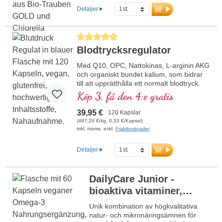
Detaljer
Genomsnittligt betyg på 5 av 5 stjärnor
Blodtrycksregulator
Med Q10, OPC, Nattokinas, L-arginin AKG
och organiskt bundet kalium, som bidrar
till att upprätthålla ett normalt blodtryck.
Köp 3, få den 4:e gratis
39,95 €
120 Kapslar
(487,20 €/kg, 0,33 €/Kapsel)
inkl. moms. exkl.
Fraktkostnader
Detaljer
DailyCare Junior -
bioaktiva vitaminer,
veganskt omega-3 +
Unik kombination av högkvalitativa
spårämnen och
natur- och mikronäringsämnen för