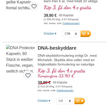
barn från 6 år, med totalt 20 viktiga
högkvalitativa
näringsämnen för ditt barn.
Köp 3, få den 4:e gratis
växtämnen
39,90 €
60 Kapslar
(1 596,00 €/kg, 0,67 €/Kapsel)
inkl. moms. exkl.
Fraktkostnader
Detaljer
DNA-beskyddare
DNA-skyddsformulering enligt Dr. med.
Michalzik: Skydda dina celler med en
högkvalitativ formulering av naturliga
ingredienser som OPC, granatäpple,
Köp 3, få den 4:e gratis
lutein, selen och betakaroten. Denna
Kampanjpris 33,90 €
formulering stödjer skyddet av DNA,
lipider och proteiner mot oxidativ stress.
39,90 €
60 Kapslar
Selen bidrar till att skydda cellerna mot
(1 614,29 €/kg, 0,57 €/Kapsel)
oxidativ stress. Vegansk, fri från alla
inkl. moms. exkl.
Fraktkostnader
tillsatser och tillverkad i Tyskland.
mer information om DNA Protector
Detaljer