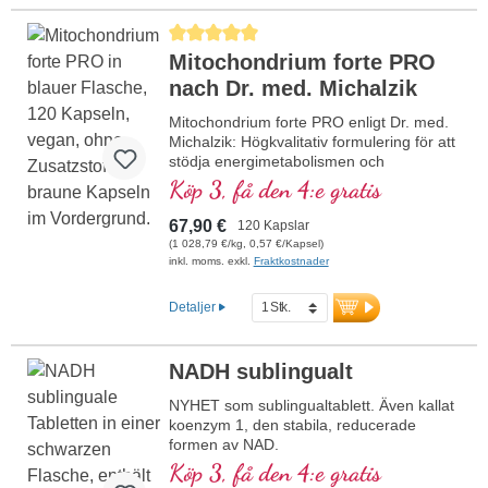
Genomsnittligt betyg på 5 av 5 stjärnor
Mitochondrium forte PRO
nach Dr. med. Michalzik
Mitochondrium forte PRO enligt Dr. med.
Michalzik: Högkvalitativ formulering för att
stödja energimetabolismen och
cellhälsan. Med NADH, Q10, resveratrol
Köp 3, få den 4:e gratis
och tiamin, som främjar
energimetabolismen, samt R-alfa-
67,90 €
120 Kapslar
liponsyra i den värdefulla formen Sodium-
(1 028,79 €/kg, 0,57 €/Kapsel)
R-Lipoat. Aluminiumfri försegling och över
inkl. moms. exkl.
Fraktkostnader
20 års erfarenhet garanterar högsta
kvalitet. Utvecklad av läkare.
Detaljer
mer information om Mitochondrium
forte PRO
NADH sublingualt
NYHET som sublingualtablett. Även kallat
koenzym 1, den stabila, reducerade
formen av NAD.
• inget nano-NADH, inga nanopartiklar!
Köp 3, få den 4:e gratis
• Sublingual för bättre upptag via