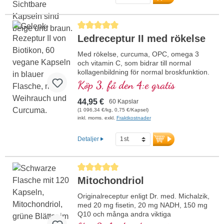
Genomsnittligt betyg på 5 av 5 stjärnor
Ledreceptur II med rökelse
Med rökelse, curcuma, OPC, omega 3
och vitamin C, som bidrar till normal
kollagenbildning för normal broskfunktion.
För specifik tillförsel till de broskiga
Köp 3, få den 4:e gratis
ledstrukturerna.
44,95 €
60 Kapslar
(1 096,34 €/kg, 0,75 €/Kapsel)
inkl. moms. exkl.
Fraktkostnader
Detaljer
Genomsnittligt betyg på 5 av 5 stjärnor
Mitochondriol
Originalreceptur enligt Dr. med. Michalzik,
med 20 mg fisetin, 20 mg NADH, 150 mg
Q10 och många andra viktiga
mitokondriestödjande ämnen. Med