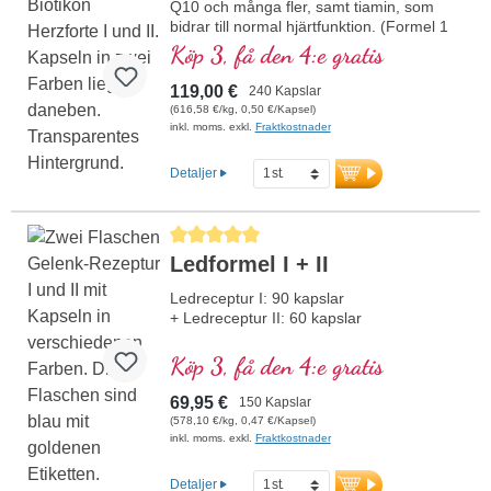
Q10 och många fler, samt tiamin, som
bidrar till normal hjärtfunktion. (Formel 1
och Formel 2)
Köp 3, få den 4:e gratis
119,00 €
240 Kapslar
(616,58 €/kg, 0,50 €/Kapsel)
inkl. moms. exkl.
Fraktkostnader
Detaljer
Genomsnittligt betyg på 5 av 5 stjärnor
Ledformel I + II
Ledreceptur I: 90 kapslar
+ Ledreceptur II: 60 kapslar
Köp 3, få den 4:e gratis
69,95 €
150 Kapslar
(578,10 €/kg, 0,47 €/Kapsel)
inkl. moms. exkl.
Fraktkostnader
Detaljer