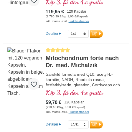
Köp 3, få den 4:e gratis
biotillgänglighetsförstärkaren D-Pinitol.
Kapselhöljen veganska och utan PEG och
119,95 €
120 Kapslar
karragen samt aluminiumfri försegling,
(1 790,30 €/kg, 1,00 €/Kapsel)
mitokondriell GCP-1α-aktivator, utan
inkl. moms. exkl.
Fraktkostnader
tillsatser, hög renhetsgrad. 40 års expertis
inom vitalämnen och över 20 års
Detaljer
produktionserfarenhet.
Genomsnittligt betyg på 5 av 5 stjärnor
Mitochondrium forte nach
Dr. med. Michalzik
Särskild formula med Q10, acetyl-L-
karnitin, NADH, Rhodiola rosea,
fosfatidylserin, glutation, Cordyceps och
koppar, som bidrar till en normal
Köp 3, få den 4:e gratis
energiomsättning (i form av ATP i
cellandningskedjan).
59,70 €
120 Kapslar
(918,46 €/kg, 0,50 €/Kapsel)
inkl. moms. exkl.
Fraktkostnader
Detaljer