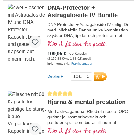
DNA-Protector +
Astragaloside IV Bundle
DNA Protector + Astragaloside IV enligt Dr.
med. Michalzik: Denna unika kombination
skyddar DNA, lipider och proteiner mot
oxidativ stress och innehåller värdefulla
Köp 3, få den 4:e gratis
ingredienser som OPC, granatäpple,
lutein, Astragaloside IV och selen. Selen
109,95 €
60 Kapslar
bidrar till att skydda cellerna mot oxidativ
(2 155,88 €/kg, 1,83 €/Kapsel)
stress. Vegansk, fri från alla tillsatser och
inkl. moms. exkl.
Fraktkostnader
tillverkad i Tyskland.
mer information om DNA Protector +
Detaljer
Astragaloside IV Bundle
Genomsnittligt betyg på 5 av 5 stjärnor
Hjärna & mental prestation
Med ashwagandha, Rhodiola rosea, OPC,
gurkmeja, rosmarinextrakt och
pantotensyra, som bidrar till normal
mental prestationsförmåga och deltar i
Köp 3, få den 4:e gratis
syntesen och omsättningen av vissa