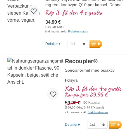
mg rent koenzym Q10 per kapsel. Denna
värdefulla antioxidant stödjer cellhälsan
Köp 3, få den 4:e gratis
och framställs genom en naturlig
fermenteringsprocess. Det finns i en
34,90 €
biologisk form och är fritt från alla
(793,18 €/kg)
tillsatser. Tillverkad i Tyskland förpackas
inkl. moms. exkl.
Fraktkostnader
produkten i en aluminiumfri försegling för
att säkerställa högsta renhet och kvalitet.
Detaljer
mer information om koenzym Q10
Recoupler®
Specialformel med bioaktiv
F
olsyra
A
rginin
Köp 3, få den 4:e gratis
L
ykopen
Kampanjpris 39,95 €
C
urkuma
C
59,90 €
urcumin
90 Kapslar
A
(799,00 €/kg, 0,44 €/Kapsel)
skorbinsyra
inkl. moms. exkl.
Fraktkostnader
R
esveratrol
E
(Vitamin E)
B
(Vitamin B12)
Detaljer