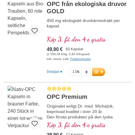
OPC från ekologiska druvor
GOLD
450 mg ekologiskt druvkärnextrakt per
kapsel.
Köp 3, få den 4:e gratis
49,90 €
60 Kapslar
(1 559,38 €/kg, 0,83 €/Kapsel)
inkl. moms. exkl.
Fraktkostnader
Detaljer
Genomsnittligt betyg på 5 av 5 stjärnor
OPC Premium
Originalet enligt Dr. med. Michalzik,
beprövad kvalitet i över 20 år.
Den första produkten på den tyska
marknaden som påvisar äkta OPC enligt
Köp 3, få den 4:e gratis
HPLC- och DAD-metoden, validerad
genom masspektrometri. Utvecklad av
39,90 €
72 Kapslar