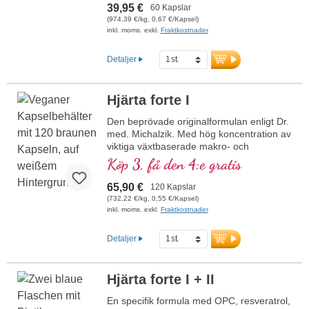
neurotransmittorer. B-vitaminer bioaktiva!
39,95 €
60 Kapslar
(974,39 €/kg, 0,67 €/Kapsel)
inkl. moms. exkl.
Fraktkostnader
Detaljer
Hjärta forte I
Den beprövade originalformulan enligt Dr.
med. Michalzik. Med hög koncentration av
viktiga växtbaserade makro- och
mikronäringsämnen. Med värdefullt OPC,
Köp 3, få den 4:e gratis
Q10, rent trans-resveratrol, röd ginseng,
naturligt vitamin E och många fler viktiga
65,90 €
120 Kapslar
mikronäringsämnen. Optimalt
(732,22 €/kg, 0,55 €/Kapsel)
kompletterad med formulan Herz forte 2.
inkl. moms. exkl.
Fraktkostnader
Mycket effektivt – originalet från Biotikon
sedan 23 år, från egen produktion i
Detaljer
Tyskland av ett traditionsrikt
familjeföretag. Utan tillsatser, högrent och
utvecklat av ett läkarteam med hög
Hjärta forte I + II
expertis inom växtämnen samt makro-
och mikronäringsämnen, under ledning av
En specifik formula med OPC, resveratrol,
Dr. med. Alexander Michalzik.