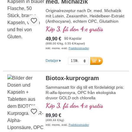
med. Michalzik
Originalrezeptur nach Dr. med. Michalzik
mit Lutein, Zeaxanthin, Heidelbeer-Extrakt
(Anthocyane), echtem OPC, Glutathion
und Vitamin A, welches zur Erhaltung
Köp 3, få den 4:e gratis
einer normalen Sehkraft beiträgt.
Hochdosiert zur effektiven und sicheren
49,90 €
90 Kapslar
Anwendung. Entwickelt durch ein
(998,00 €/kg, 0,55 €/Kapsel)
Ärtzeteam mit hoher Pflanzenstoff-,
inkl. moms. exkl.
Fraktkostnader
Makro- und Mikronähstoffexpertise unter
der Leitung von Dr. med. Alexander
Detaljer
Michalzik.
Biotox-kurprogram
Sammansatt för dig till ett fördelaktigt pris:
R-alfa-liponsyra, OPC från ekologiska
druvor GOLD och chlorella
Köp 3, få den 4:e gratis
89,90 €
(499,44 €/kg)
inkl. moms. exkl.
Fraktkostnader