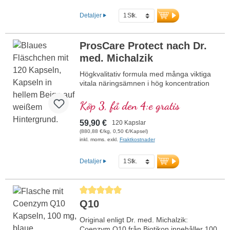
hög koncentration av antioxidanter.
mer information om OPC Plus
Detaljer
ProsCare Protect nach Dr.
med. Michalzik
Högkvalitativ formula med många viktiga
vitala näringsämnen i hög koncentration
Köp 3, få den 4:e gratis
59,90 €
120 Kapslar
(880,88 €/kg, 0,50 €/Kapsel)
inkl. moms. exkl.
Fraktkostnader
Detaljer
Genomsnittligt betyg på 5 av 5 stjärnor
Q10
Original enligt Dr. med. Michalzik:
Coenzym Q10 från Biotikon innehåller 100