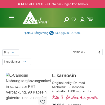
3+1-ERBJUDANDE
- All info här - Ingen kod behövs
pa till huvudinnehåll
Hoppa till sökning
Hoppa till huvudnavigering
Hjälp & rådgivning
+49 (0)6201-878380
Pris
Ingredienser
L-karnosin
Original enligt Dr. med.
Michalzik: L-Carnosin
innehåller 1500 mg rent L-
Carnosin per dagsdos (3
Köp 3, få den 4:e gratis
kapslar). L-Carnosin är en
dipeptid som bildas av
90 Kapslar