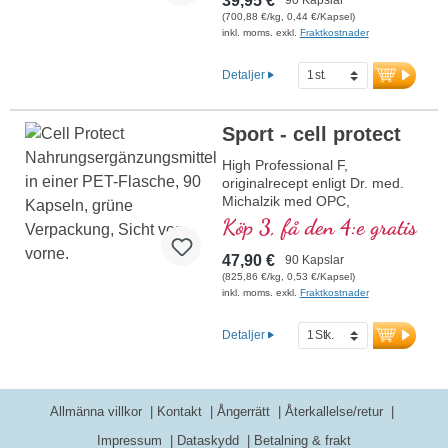
39,95 €
aminosyrorna beta-alanin och
(700,88 €/kg, 0,44 €/Kapsel)
L-histidin och förekommer
inkl. moms. exkl.
Fraktkostnader
naturligt i människokroppen,
framför allt i muskler och
Detaljer
nervceller. Det upptäcktes för
över 100 år sedan av ryska
forskare och är särskilt viktigt,
Sport - cell protect
eftersom kroppens egen
produktion minskar med åldern.
High Professional F,
Detta högkvalitativa kosttillskott
originalrecept enligt Dr. med.
är fritt från tillsatser och
Michalzik med OPC,
tillverkas i Tyskland.
Cordyceps, karnosolsyra,
Köp 3, få den 4:e gratis
Förseglingen är aluminiumfri.
resveratrol, Q10, glutation,
mer information om L-
NADH, omega 3, granatäpple
47,90 €
90 Kapslar
Carnosin
och rent vitamin C
(825,86 €/kg, 0,53 €/Kapsel)
inkl. moms. exkl.
Fraktkostnader
Detaljer
Allmänna villkor
Kontakt
Ångerrätt
Återkallelse/retur
Impressum
Dataskydd
Betalning & frakt