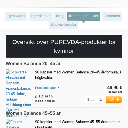
Egenskaper
Ingredienser
Intag
liknande produkter
Omdömen
Biotikon-fördelar
Översikt över PUREVDA-produkter för
kvinnor
Women Balance 20–45 år
90 kapslar med Women Balance 20–45 år-formula, i
högkvalita…
49,90 €
Produktdetaljer
90 Kapslar
(1 313,16 €/kg,
0,55 €/Kapsel)
Women Balance 45–55 år
90 kapslar med Women Balance 45–55-årsreceptur,
i högkvalit…