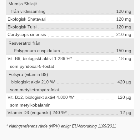
Mumijo Shilajit
från vildinsamling
120 mg
Ekologisk Shatavari
120 mg
Ekologisk Tulsi
120 mg
Cordyceps sinensis
210 mg
Resveratrol från
Polygonum cuspidatum
150 mg
Vit. B6, biologiskt aktivt 1.286 %*
18 mg
som pyridoxal-5-fosfat
Folsyra (vitamin B9)
biologiskt aktiv 210 %*
420 µg
som metyltetrahydrofolat
Vit. B12, biologiskt aktivt 4.800 %*
120 µg
som metylkobalamin
Vitamin D3 (veganskt) 240 %*
12 µg
* Näringsreferensvärde (NRV) enligt EU-förordning 1169/2011