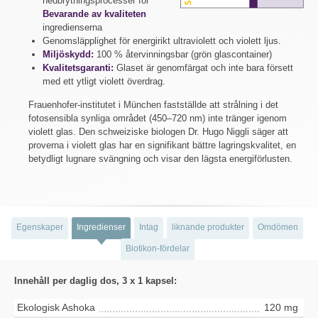
nedbrytningsprocesser för
Bevarande av kvaliteten
ingredienserna
Genomsläpplighet för energirikt ultraviolett och violett ljus.
Miljöskydd:
100 % återvinningsbar (grön glascontainer)
Kvalitetsgaranti:
Glaset är genomfärgat och inte bara försett
med ett ytligt violett överdrag.
Frauenhofer-institutet i München fastställde att strålning i det
fotosensibla synliga området (450–720 nm) inte tränger igenom
violett glas. Den schweiziske biologen Dr. Hugo Niggli säger att
proverna i violett glas har en signifikant bättre lagringskvalitet, en
betydligt lugnare svängning och visar den lägsta energiförlusten.
Egenskaper
Ingredienser
Intag
liknande produkter
Omdömen
Biotikon-fördelar
Innehåll per daglig dos, 3 x 1 kapsel:
Ekologisk Ashoka
120 mg