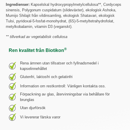
Ingredienser:
Kapselskal hydroxypropylmetylcellulosa**, Cordyceps
sinensis, Polygonum cuspidatum (slideväxter), ekologisk Ashoka,
Mumijo Shilajit från vildinsamling, ekologisk Shatavari, ekologisk
Tulsi, pyridoxal-5-fosfat-monohydrat, (6S)-5-metyltetrahydrofolat,
metylkobalamin, vitamin D3 (veganskt).
** tillverkad av vegetabilisk cellulosa
®
Ren kvalitet från Biotikon
Rena ämnen utan tillsatser och fyllnadsmedel i
kapselinnehållet
Glutenfri, laktosfri och gelatinfri
Information om restkontroll: Vänligen kontakta oss.
Förpackning av glas, återvinningsbar via behållare för
brunglas
Utan djurförsök
Vi levererar färska varor