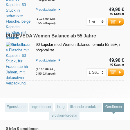
49,90 €
Produktdetaljer
90 Kapslar
(1 134,09 €/kg,
0,55 €/Kapsel)
PUREVEDA Women Balance ab 55 Jahre
90 kapslar med Women Balance-formula för 55+, i
högkvalitat…
49,90 €
Produktdetaljer
90 Kapslar
(1 108,89 €/kg,
0,55 €/Kapsel)
Egenskaper
Ingredienser
Intag
liknande produkter
Omdömen
Biotikon-fördelar
0 från 0 omdömen