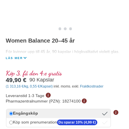
Women Balance 20–45 år
För kvinnor upp till 45 år, 90 kapslar i högkvalitativt violett glas.
LÄS MER
Köp 3, få den 4:e gratis
49,90 €
90 Kapslar
(1 313,16 €/kg, 0,55 €/Kapsel)
inkl. moms. exkl.
Fraktkostnader
Leveranstid 1-3 Tage
Pharmazentralnummer (PZN):
18274100
Engångsköp
Köp som prenumeration
Du sparar 10% (4,99 €)