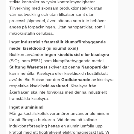
strikta kontroller av tyska kontrollmyndigheter.
Tillverkning med skonsam produktionsteknik utan
värmeutveckling och utan tillsatser samt utan
processhjälpmedel, även sådana som inte behöver
anges på förpackningen. Utan nanopartiklar, som i
mikrokristallin cellulosa.
Inget industriellt framställt klumpförebyggande
medel kiseldioxid (siliciumdioxid)
Biotikon använder
ingen kiseldioxid eller kiselsyra
(SiO
, som E551) som klumpförebyggande medel.
2
Stiftung Warentest
skriver att denna
Nanopartiklar
kan innehålla. Kiselsyra eller kiseldioxid i kosttillskott
avråds. Bio Suisse har den
Godkännande
av kiselsyra
respektive kiseldioxid
avslutad
. Kiselsyra från
åkerfräken ska inte förväxlas med denna industriellt
framställda kiselsyra.
Inget aluminium!
Många kosttillskottsleverantörer använder aluminium
för att försegla burkarna. Vid denna så kallade
induktionsförsegling hettas en aluminiumfolie upp
kraftigt med ett högfrekvent elektromagnetiskt fält. Vi