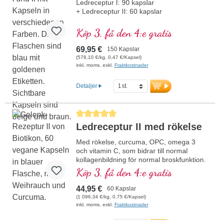
Ledreceptur I: 90 kapslar
+ Ledreceptur II: 60 kapslar
Köp 3, få den 4:e gratis
69,95 €
150 Kapslar
(578,10 €/kg, 0,47 €/Kapsel)
inkl. moms. exkl.
Fraktkostnader
Detaljer
Genomsnittligt betyg på 5 av 5 stjärnor
Ledreceptur II med rökelse
Med rökelse, curcuma, OPC, omega 3
och vitamin C, som bidrar till normal
kollagenbildning för normal broskfunktion.
För specifik tillförsel till de broskiga
Köp 3, få den 4:e gratis
ledstrukturerna.
44,95 €
60 Kapslar
(1 096,34 €/kg, 0,75 €/Kapsel)
inkl. moms. exkl.
Fraktkostnader