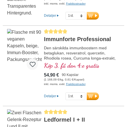
inkl. moms. exkl.
Fraktkostnader
Detaljer
Genomsnittligt betyg på 5 av 5 stjärnor
Immunforte Professional
Den särskilda immunboostern med
betaglukan, resveratrol, quercetin,
Rhodiola rosea, Curcuma longa-extrakt,
EGCG och piperinextrakt. Vitamin D3,
Köp 3, få den 4:e gratis
vitamin C, selen och zink bidrar till
immunsystemets normala funktion.
54,90 €
90 Kapslar
(1 168,09 €/kg, 0,61 €/Kapsel)
inkl. moms. exkl.
Fraktkostnader
Detaljer
Genomsnittligt betyg på 5 av 5 stjärnor
Ledformel I + II