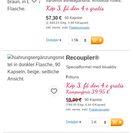
värdefull ashwagandha, Rhodiola rosea,
fosfatidylserin, SAMe, Omega 3 och
Köp 3, få den 4:e gratis
vitamin B12, som bidrar till nervsystemets
normala funktion. Innehåller biologiskt
57,30 €
60 Kapslar
aktiva former av vitamin B2, B6, B12 och
(1 469,23 €/kg, 0,96 €/Kapsel)
folsyra för optimal effektivitet. Producerad
inkl. moms. exkl.
Fraktkostnader
i Tyskland med över 20 års erfarenhet och
baserad på över 40 års
Detaljer
vitalämnesexpertis. De höggradigt rena
vegetabiliska kapselhylsorna är fria från
PEG och karragenan och förseglingen är
Recoupler®
aluminiumfri. Psyke stabil enligt Dr. med.
Michalzik – beprövad, certifierad och
Specialformel med bioaktiv
hållbar för ditt välbefinnande.
F
olsyra
A
rginin
Köp 3, få den 4:e gratis
L
ykopen
Kampanjpris 39,95 €
C
urkuma
C
59,90 €
urcumin
90 Kapslar
A
(799,00 €/kg, 0,44 €/Kapsel)
skorbinsyra
inkl. moms. exkl.
Fraktkostnader
R
esveratrol
E
(Vitamin E)
B
(Vitamin B12)
Detaljer