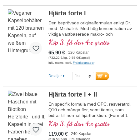
Hjärta forte I
Den beprövade originalformulan enligt Dr.
med. Michalzik. Med hög koncentration av
viktiga växtbaserade makro- och
mikronäringsämnen. Med värdefullt OPC,
Köp 3, få den 4:e gratis
Q10, rent trans-resveratrol, röd ginseng,
naturligt vitamin E och många fler viktiga
65,90 €
120 Kapslar
mikronäringsämnen. Optimalt
(732,22 €/kg, 0,55 €/Kapsel)
kompletterad med formulan Herz forte 2.
inkl. moms. exkl.
Fraktkostnader
Mycket effektivt – originalet från Biotikon
sedan 23 år, från egen produktion i
Detaljer
Tyskland av ett traditionsrikt
familjeföretag. Utan tillsatser, högrent och
utvecklat av ett läkarteam med hög
Hjärta forte I + II
expertis inom växtämnen samt makro-
och mikronäringsämnen, under ledning av
En specifik formula med OPC, resveratrol,
Dr. med. Alexander Michalzik.
Q10 och många fler, samt tiamin, som
bidrar till normal hjärtfunktion. (Formel 1
och Formel 2)
Köp 3, få den 4:e gratis
119,00 €
240 Kapslar
(616,58 €/kg, 0,50 €/Kapsel)