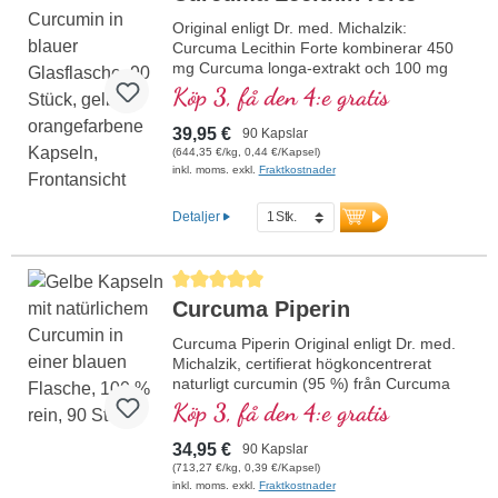
Original enligt Dr. med. Michalzik:
Curcuma Lecithin Forte kombinerar 450
mg Curcuma longa-extrakt och 100 mg
fosfolipider per dagsdos (1 kapsel). Det
Köp 3, få den 4:e gratis
högkvalitativa curcumaextraktet är
standardiserat till 95 % curcuminoider och
39,95 €
90 Kapslar
kompletteras med fosfolipider för att
(644,35 €/kg, 0,44 €/Kapsel)
optimera biotillgängligheten. Förseglingen
inkl. moms. exkl.
Fraktkostnader
är aluminiumfri.
mer information om Curcuma
Detaljer
Lecithin Forte
Genomsnittligt betyg på 5 av 5 stjärnor
Curcuma Piperin
Curcuma Piperin Original enligt Dr. med.
Michalzik, certifierat högkoncentrerat
naturligt curcumin (95 %) från Curcuma
longa med piperin (95 %) från Piper
Köp 3, få den 4:e gratis
nigrum för optimal biotillgänglighet och
effektivitet. Tillverkningen i våra egna
34,95 €
90 Kapslar
produktionsanläggningar i Tyskland och
(713,27 €/kg, 0,39 €/Kapsel)
de höga kvalitetskontrollerna, bl.a. med
inkl. moms. exkl.
Fraktkostnader