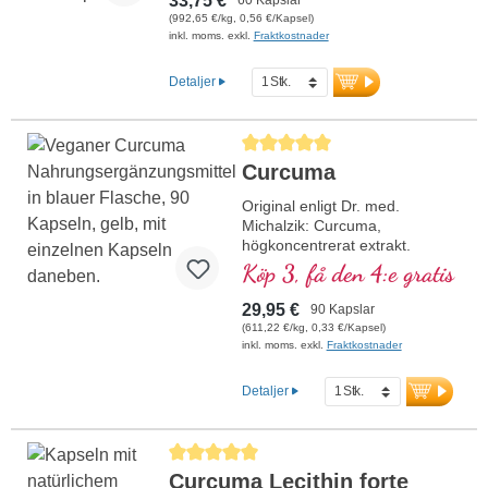
33,75 €
(992,65 €/kg, 0,56 €/Kapsel)
inkl. moms. exkl.
Fraktkostnader
Detaljer
Genomsnittligt betyg på 5 av 5 stjärnor
Curcuma
Original enligt Dr. med.
Michalzik: Curcuma,
högkoncentrerat extrakt.
Curcuma enligt Dr. med.
Köp 3, få den 4:e gratis
Michalzik innehåller 440 mg
Curcuma longa-extrakt per
29,95 €
90 Kapslar
dagsdos (1 kapsel), varav 418
(611,22 €/kg, 0,33 €/Kapsel)
mg curcuminoider. Detta
inkl. moms. exkl.
Fraktkostnader
högkvalitativa extrakt är fritt
från tillsatser och tillverkas i
Detaljer
Tyskland. Förseglingen är
aluminiumfri.
mer information om
Genomsnittligt betyg på 5 av 5 stjärnor
Curcuma
Curcuma Lecithin forte