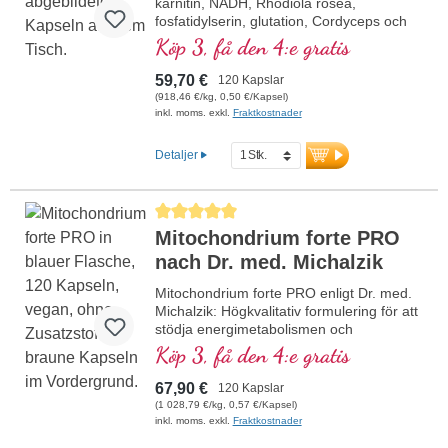
karnitin, NADH, Rhodiola rosea,
fosfatidylserin, glutation, Cordyceps och
koppar, som bidrar till en normal
Köp 3, få den 4:e gratis
energiomsättning (i form av ATP i
cellandningskedjan).
59,70 €
120 Kapslar
(918,46 €/kg, 0,50 €/Kapsel)
inkl. moms. exkl.
Fraktkostnader
Detaljer
Genomsnittligt betyg på 5 av 5 stjärnor
Mitochondrium forte PRO
nach Dr. med. Michalzik
Mitochondrium forte PRO enligt Dr. med.
Michalzik: Högkvalitativ formulering för att
stödja energimetabolismen och
cellhälsan. Med NADH, Q10, resveratrol
Köp 3, få den 4:e gratis
och tiamin, som främjar
energimetabolismen, samt R-alfa-
67,90 €
120 Kapslar
liponsyra i den värdefulla formen Sodium-
(1 028,79 €/kg, 0,57 €/Kapsel)
R-Lipoat. Aluminiumfri försegling och över
inkl. moms. exkl.
Fraktkostnader
20 års erfarenhet garanterar högsta