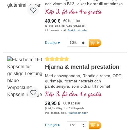
och vitamin B12, vilket bidrar till att minska
trötthet och utmattning. 20 års
Köp 3, få den 4:e gratis
produktionserfarenhet i Tyskland och 40
års erfarenhet av vitalämnen. Veganska
49,90 €
60 Kapslar
kapselhöljen fria från karragenan och
(1 848,15 €/kg, 0,83 €/Kapsel)
PEG samt aluminiumsfri försegling för din
inkl. moms. exkl.
Fraktkostnader
säkerhet. Användning av högkvalitativa
premiumextrakt.
Detaljer
Genomsnittligt betyg på 5 av 5 stjärnor
Hjärna & mental prestation
Med ashwagandha, Rhodiola rosea, OPC,
gurkmeja, rosmarinextrakt och
pantotensyra, som bidrar till normal
mental prestationsförmåga och deltar i
Köp 3, få den 4:e gratis
syntesen och omsättningen av vissa
neurotransmittorer. B-vitaminer bioaktiva!
39,95 €
60 Kapslar
(974,39 €/kg, 0,67 €/Kapsel)
inkl. moms. exkl.
Fraktkostnader
Detaljer