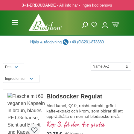
3+1-ERBJUDANDE
- All info här - Ingen kod behövs
pa till huvudinnehåll
Hoppa till sökning
Hoppa till huvudnavigering
Hjälp & rådgivning
+49 (0)6201-878380
Pris
Ingredienser
Blodsocker Regulat
Med kanel, Q10, reishi-extrakt, grönt
kaffe-extrakt och krom, som bidrar till att
upprätthålla en normal blodsockernivå.
Köp 3, få den 4:e gratis
60 Kapslar