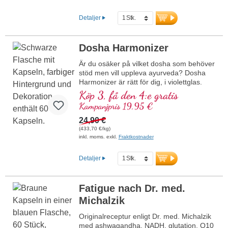
mer information om Curcumin forte
av naturlig curcuma med piperin
Detaljer
Dosha Harmonizer
Är du osäker på vilket dosha som behöver
stöd men vill uppleva ayurveda? Dosha
Harmonizer är rätt för dig, i violettglas.
Köp 3, få den 4:e gratis
Kampanjpris 19,95 €
24,90 €
(433,70 €/kg)
inkl. moms. exkl.
Fraktkostnader
Detaljer
Fatigue nach Dr. med.
Michalzik
Originalreceptur enligt Dr. med. Michalzik
med ashwagandha, NADH, glutation, Q10