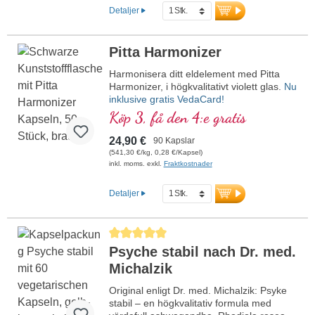
kvalitet. Utvecklad av läkare.
Detaljer
mer information om Mitochondrium
forte PRO
Pitta Harmonizer
Harmonisera ditt eldelement med Pitta
Harmonizer, i högkvalitativt violett glas.
Nu
inklusive gratis VedaCard!
Köp 3, få den 4:e gratis
24,90 €
90 Kapslar
(541,30 €/kg, 0,28 €/Kapsel)
inkl. moms. exkl.
Fraktkostnader
Detaljer
Genomsnittligt betyg på 5 av 5 stjärnor
Psyche stabil nach Dr. med.
Michalzik
Original enligt Dr. med. Michalzik: Psyke
stabil – en högkvalitativ formula med