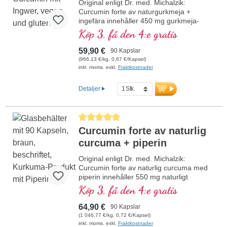
Original enligt Dr. med. Michalzik:
Curcumin forte av naturgurkmeja +
ingefära innehåller 450 mg gurkmeja-
naturextrakt och 100 mg ingefära-
Köp 3, få den 4:e gratis
naturextrakt per kapsel. Detta
högkvalitativa kosttillskott är fritt från
59,90 €
90 Kapslar
tillsatser och tillverkas i Tyskland.
(966,13 €/kg, 0,67 €/Kapsel)
Förseglingen är aluminiumfri.
inkl. moms. exkl.
Fraktkostnader
mer information om Curcumin forte
av naturgurkmeja + ingefära
Detaljer
Genomsnittligt betyg på 5 av 5 stjärnor
Curcumin forte av naturlig
curcuma + piperin
Original enligt Dr. med. Michalzik:
Curcumin forte av naturlig curcuma med
piperin innehåller 550 mg naturligt
curcumaextrakt och 5 mg naturligt
Köp 3, få den 4:e gratis
svartpepparextrakt per dagsdos (1
kapsel). Detta högkvalitativa kosttillskott är
64,90 €
90 Kapslar
fritt från tillsatser och tillverkas i Tyskland.
(1 046,77 €/kg, 0,72 €/Kapsel)
Förseglingen är aluminiumfri.
inkl. moms. exkl.
Fraktkostnader