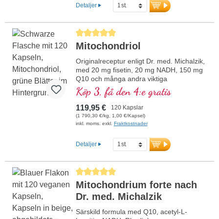
Detaljer
Genomsnittligt betyg på 5 av 5 stjärnor
Mitochondriol
Originalreceptur enligt Dr. med. Michalzik,
med 20 mg fisetin, 20 mg NADH, 150 mg
Q10 och många andra viktiga
mitokondriestödjande ämnen. Med
Köp 3, få den 4:e gratis
biotillgänglighetsförstärkaren D-Pinitol.
Kapselhöljen veganska och utan PEG och
119,95 €
120 Kapslar
karragen samt aluminiumfri försegling,
(1 790,30 €/kg, 1,00 €/Kapsel)
mitokondriell GCP-1α-aktivator, utan
inkl. moms. exkl.
Fraktkostnader
tillsatser, hög renhetsgrad. 40 års expertis
inom vitalämnen och över 20 års
Detaljer
produktionserfarenhet.
Genomsnittligt betyg på 5 av 5 stjärnor
Mitochondrium forte nach
Dr. med. Michalzik
Särskild formula med Q10, acetyl-L-