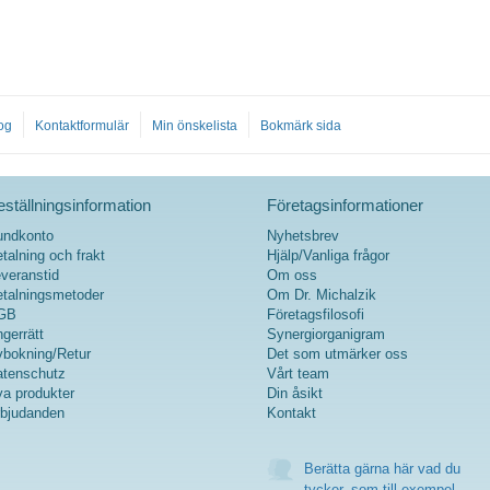
expertis inom vitalämnen.
Passar för veganer och
vegetarianer – beprövad,
certifierad och hållbar. Upplev
synergien mellan traditionell
visdom och modern
vetenskap för ditt mentala
og
Kontaktformulär
Min önskelista
Bokmärk sida
välbefinnande.
ställningsinformation
Företagsinformationer
undkonto
Nyhetsbrev
talning och frakt
Hjälp/Vanliga frågor
veranstid
Om oss
talningsmetoder
Om Dr. Michalzik
GB
Företagsfilosofi
gerrätt
Synergiorganigram
bokning/Retur
Det som utmärker oss
tenschutz
Vårt team
a produkter
Din åsikt
bjudanden
Kontakt
Berätta gärna här vad du
tycker, som till exempel