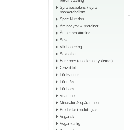
fettomsättning
Syra-basbalans / syra-
basmetabolism
Sport Nutrition
Aminosyror & proteiner
Ämnesomsättning
Sova
Vikthantering
Sexualitet
Hormoner (endokrina systemet)
Graviditet
För kvinnor
För män
För barn
Vitaminer
Mineraler & spårämnen
Produkter i violett glas
Vegansk
Veganvänlig