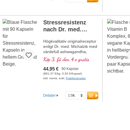
Stressresistenz
nach Dr. med.
Michalzik
Högkvalitativ originalreceptur
enligt Dr. med. Michalzik med
värdefull ashwagandha,
Rhodiola rosea,
Köp 3, få den 4:e gratis
kejsarsvampsextrakt, reishi
och pantotensyra.
44,95 €
90 Kapslar
Pantotensyra bidrar till normal
(881,37 €/kg, 0,50 €/Kapsel)
mental prestation, medan
inkl. moms. exkl.
Fraktkostnader
vitamin E skyddar cellerna
mot oxidativ stress. De
höggradigt rena vegetabiliska
Detaljer
kapselhöljen är fria från PEG
och karragenan, och
förseglingen är aluminiumfri.
Producerad i Tyskland med
över 20 års erfarenhet och
baserad på över 40 års