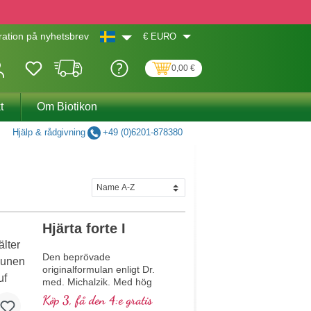
€
EURO
ation på nyhetsbrev
0,00 €
t
Om Biotikon
Hjälp & rådgivning
+49 (0)6201-878380
Hjärta forte I
Den beprövade
originalformulan enligt Dr.
med. Michalzik. Med hög
koncentration av viktiga
Köp 3, få den 4:e gratis
växtbaserade makro- och