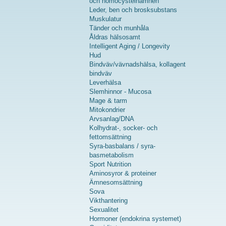
och homocysteinämnen
Leder, ben och brosksubstans
Muskulatur
Tänder och munhåla
Åldras hälsosamt
Intelligent Aging / Longevity
Hud
Bindväv/vävnadshälsa, kollagent
bindväv
Leverhälsa
Slemhinnor - Mucosa
Mage & tarm
Mitokondrier
Arvsanlag/DNA
Kolhydrat-, socker- och
fettomsättning
Syra-basbalans / syra-
basmetabolism
Sport Nutrition
Aminosyror & proteiner
Ämnesomsättning
Sova
Vikthantering
Sexualitet
Hormoner (endokrina systemet)