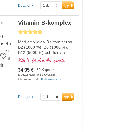
livsmedel, kompletterar
Detaljer
effekten och spelar en viktig
roll i cellmembranets struktur.
Detta högkvalitativa
Vitamin B-komplex
kosttillskott är fritt från
tillsatser och tillverkas i
Genomsnittligt betyg på 5 av 5 stjärnor
Tyskland. Förseglingen är
aluminiumfri.
Med de viktiga B-vitaminerna
B2 (1000 %), B6 (1000 %),
mer information om
B12 (5000 %) och folsyra
Inositol Cholin
(400 %) i bioaktiv form samt
Köp 3, få den 4:e gratis
alla andra B-vitaminer. Med
metylkobalamin och
34,95 €
60 Kapslar
adenosylkobalamin.
(896,15 €/kg, 0,58 €/Kapsel)
inkl. moms. exkl.
Fraktkostnader
Detaljer