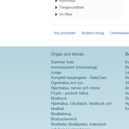
Ayurveda
Tiergesundheit
Im Alter
Alla produkter
Biotikon blogg
Onlinekatal
Organ och teman
Be
Summer Sale
K
Immunsystem (immunologi)
Be
Lunga
Le
Komplett basprogram - DailyCare
Be
Ögonhälsa och syn
A
Hjärnhälsa, nerver och minne
Ån
Psyke - psykisk hälsa
Av
Blodtryck
Da
Hjärthälsa, cirkulation, blodtryck och
Ny
blodkärl
Er
Blodbildning
Blodsockernivå
Blodfetter (blodlipider), kolesterol-