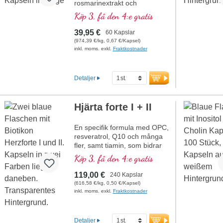
rosmarinextrakt och
pantotensyra, som bidrar till
Köp 3, få den 4:e gratis
normal mental
prestationsförmåga och deltar
39,95 €
60 Kapslar
i syntesen och omsättningen
(974,39 €/kg, 0,67 €/Kapsel)
av vissa neurotransmittorer.
inkl. moms. exkl.
Fraktkostnader
B-vitaminer bioaktiva!
Detaljer
Hjärta forte I + II
En specifik formula med OPC,
resveratrol, Q10 och många
fler, samt tiamin, som bidrar
till normal hjärtfunktion.
Köp 3, få den 4:e gratis
(Formel 1 och Formel 2)
119,00 €
240 Kapslar
(616,58 €/kg, 0,50 €/Kapsel)
inkl. moms. exkl.
Fraktkostnader
Detaljer