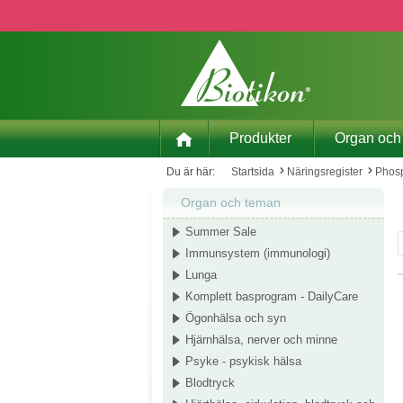
pa till huvudinnehåll
Hoppa till sökning
Hoppa till huvudnavigering
Produkter
Organ och
Du är här:
Startsida
Näringsregister
Phosp
Organ och teman
Summer Sale
Immunsystem (immunologi)
Lunga
Komplett basprogram - DailyCare
Ögonhälsa och syn
Hjärnhälsa, nerver och minne
Psyke - psykisk hälsa
Blodtryck