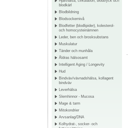
Hjärthälsa, cirkulation, blodtryck och
blodkärl
Blodbildning
Blodsockernivå
Blodfetter (blodlipider), kolesterol-
och homocysteinämnen
Leder, ben och brosksubstans
Muskulatur
Tänder och munhåla
Åldras hälsosamt
Intelligent Aging / Longevity
Hud
Bindväv/vävnadshälsa, kollagent
bindväv
Leverhälsa
Slemhinnor - Mucosa
Mage & tarm
Mitokondrier
Arvsanlag/DNA
Kolhydrat-, socker- och