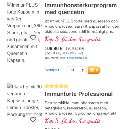
Immunboosterkurprogram
med quercetin
2x ImmunPLUS forte med quercetin och
Rhodiola rosea, särskilt anpassat för den
aktuella situationen, till förmånligt pris.
Med selen, zink samt vitaminerna C och
Köp 3, få den 4:e gratis
D, vilka bidrar till att stödja
immunsystemets normala funktion.
109,90 €
120 Kapslar
(858,59 €/kg, 0,92 €/Kapsel)
inkl. moms. exkl.
Fraktkostnader
Detaljer
Genomsnittligt betyg på 5 av 5 stjärnor
Immunforte Professional
Den särskilda immunboostern med
betaglukan, resveratrol, quercetin,
Rhodiola rosea, Curcuma longa-extrakt,
EGCG och piperinextrakt. Vitamin D3,
Köp 3, få den 4:e gratis
vitamin C, selen och zink bidrar till
immunsystemets normala funktion.