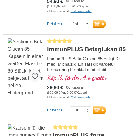
54,90 €
90 Kapslar
(1 168,09 €/kg, 0,61 €/Kapsel)
inkl. moms. exkl.
Fraktkostnader
Detaljer
Genomsnittligt betyg på 5 av 5 stjärnor
ImmunPLUS Betaglukan 85
ImmunPLUS Beta-Glukan 85 enligt Dr.
med. Michalzik: En särskilt värdefull
formulering för riktat stöd till ditt
immunsystem. Innehåller Yestimun®
Köp 3, få den 4:e gratis
1,3/1,6-beta-D-glukan av hög kvalitet med
en hög beta-glukanhalt på 85 % samt
29,90 €
60 Kapslar
naturligt vitamin C från CamuCamu. Den
(906,06 €/kg, 0,50 €/Kapsel)
unika kombinationen av beta-glukan och
inkl. moms. exkl.
Fraktkostnader
naturligt vitamin C bidrar till
immunsystemets normala funktion.
Detaljer
Perfekt för alla som värdesätter högsta
kvalitet och renhet. Utvecklad av läkare,
egen produktion i Tyskland, vegansk,
Genomsnittligt betyg på 5 av 5 stjärnor
GMO-fri och utan artificiella tillsatser.
ImmunPLUS forte
Aluminiumfri försegling, ISO- och HACCP-