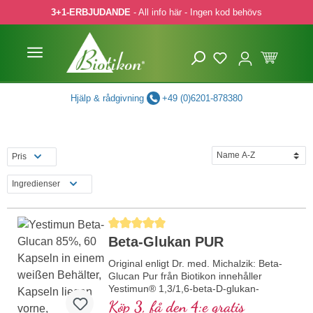
3+1-ERBJUDANDE
- All info här - Ingen kod behövs
pa till huvudinnehåll
Hoppa till sökning
Hoppa till huvudnavigering
Hjälp & rådgivning
+49 (0)6201-878380
Pris
Ingredienser
Genomsnittligt betyg på 5 av 5 stjärnor
Beta-Glukan PUR
Original enligt Dr. med. Michalzik: Beta-
Glucan Pur från Biotikon innehåller
Yestimun® 1,3/1,6-beta-D-glukan-
komplexet, som extraheras särskilt
Köp 3, få den 4:e gratis