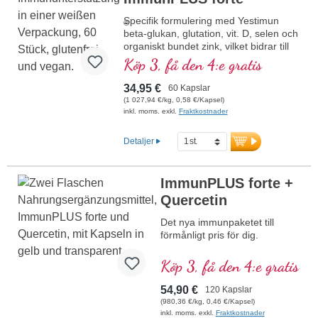
certifiering samt över 20 års erfarenhet
Specifik formulering med Yestimun
garanterar högsta kvalitet.
®
beta-glukan, glutation, vit. D, selen och
organiskt bundet zink, vilket bidrar till
mer information om ImmunPLUS
immunsystemets normala funktion.
Beta-Glukan 85
Köp 3, få den 4:e gratis
34,95 €
60 Kapslar
(1 027,94 €/kg, 0,58 €/Kapsel)
inkl. moms. exkl.
Fraktkostnader
Detaljer
ImmunPLUS forte +
Quercetin
Det nya immunpaketet till
förmånligt pris för dig.
Köp 3, få den 4:e gratis
54,90 €
120 Kapslar
(980,36 €/kg, 0,46 €/Kapsel)
inkl. moms. exkl.
Fraktkostnader