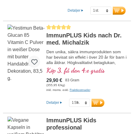
Detaljer
Genomsnittligt betyg på 5 av 5 stjärnor
ImmunPLUS Kids nach Dr.
med. Michalzik
Den unika, säkra immunprodukten som
har bevisat sin effekt i över 20 år för barn i
alla åldrar. Högkvalitativt betaglukan,
tillverkat i Tyskland med högsta
Köp 3, få den 4:e gratis
renhetsgrad. Ekologiskt
acerolakörsbärspulver som optimal
29,90 €
83 Gram
naturlig källa till vitamin C samt ekologiskt
(355,95 €/kg)
inulin. God smak utan några som helst
inkl. moms. exkl.
Fraktkostnader
tillsatser, kan röras ner eller tas direkt.
Även vuxna kan ta denna produkt med
Detaljer
stor framgång.
ImmunPLUS Kids
professional