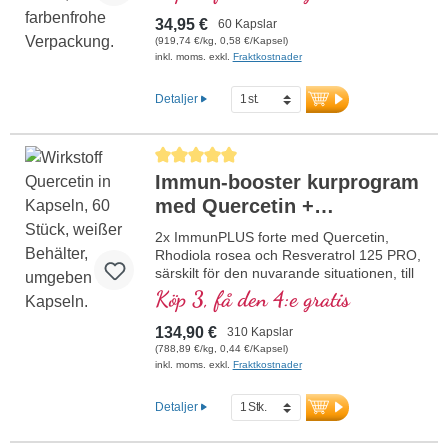
skonsamt för att hålla den syrakänsliga
beta-1,6-glukan-sidomolekylkedjan intakt.
34,95 €
60 Kapslar
Till skillnad från beta-glukaner från havre
(919,74 €/kg, 0,58 €/Kapsel)
eller andra källor, som saknar sidokedjor,
inkl. moms. exkl.
Fraktkostnader
erbjuder detta glukan ett optimalt
bindningsförhållande, vilket gör det
Detaljer
särskilt värdefullt. Per dagsdos (1–3
kapslar) tillförs 500–1 500 mg beta-glukan
med en renhet på minst 85 %. Fri från
Genomsnittligt betyg på 5 av 5 stjärnor
tillsatser och förpackad med en
Immun-booster kurprogram
aluminiumfri försegling.
mer information om Beta-Glucan Pur
med Quercetin +
Resveratrol
2x ImmunPLUS forte med Quercetin,
Rhodiola rosea och Resveratrol 125 PRO,
särskilt för den nuvarande situationen, till
förmånligt pris. Med selen, zink samt
Köp 3, få den 4:e gratis
vitaminerna C och D, vilka bidrar till att
stödja immunsystemets normala funktion.
134,90 €
310 Kapslar
(788,89 €/kg, 0,44 €/Kapsel)
inkl. moms. exkl.
Fraktkostnader
Detaljer