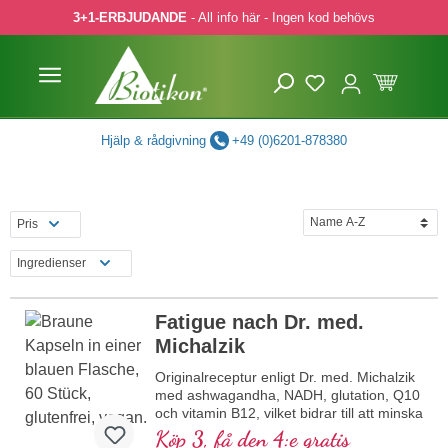
3+1-ERBJUDANDE
- All info här - Ingen kod behövs
pa till huvudinnehåll
Hoppa till sökning
Hoppa till huvudnavigering
Hjälp & rådgivning
+49 (0)6201-878380
Pris
Ingredienser
Fatigue nach Dr. med.
Michalzik
Originalreceptur enligt Dr. med. Michalzik
med ashwagandha, NADH, glutation, Q10
och vitamin B12, vilket bidrar till att minska
trötthet och utmattning. 20 års
Köp 3, få den 4:e gratis