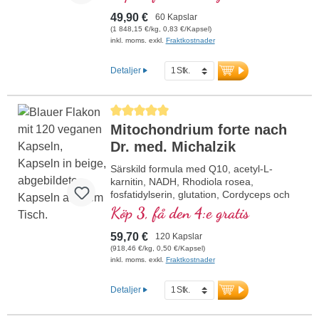
produktionserfarenhet i Tyskland och 40
års erfarenhet av vitalämnen. Veganska
49,90 €
60 Kapslar
kapselhöljen fria från karragenan och
(1 848,15 €/kg, 0,83 €/Kapsel)
PEG samt aluminiumsfri försegling för din
inkl. moms. exkl.
Fraktkostnader
säkerhet. Användning av högkvalitativa
premiumextrakt.
Detaljer
Genomsnittligt betyg på 5 av 5 stjärnor
Mitochondrium forte nach
Dr. med. Michalzik
Särskild formula med Q10, acetyl-L-
karnitin, NADH, Rhodiola rosea,
fosfatidylserin, glutation, Cordyceps och
koppar, som bidrar till en normal
Köp 3, få den 4:e gratis
energiomsättning (i form av ATP i
cellandningskedjan).
59,70 €
120 Kapslar
(918,46 €/kg, 0,50 €/Kapsel)
inkl. moms. exkl.
Fraktkostnader
Detaljer