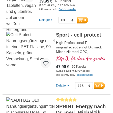
39,95 €
60 Tabletter
• Fri från tillsatser
(1 331,67 €/kg, 0,67 €/Tablett)
• I violett glasburk
inkl. moms. exkl.
Fraktkostnader
Detaljer
Sport - cell protect
High Professional F,
originalrecept enligt Dr. med.
Michalzik med OPC,
Cordyceps, karnosolsyra,
Köp 3, få den 4:e gratis
resveratrol, Q10, glutation,
NADH, omega 3, granatäpple
47,90 €
90 Kapslar
och rent vitamin C
(825,86 €/kg, 0,53 €/Kapsel)
inkl. moms. exkl.
Fraktkostnader
Detaljer
Genomsnittligt betyg på 5 av 5 stjärnor
SPRINT Energy nach
Dr. med. Michalzik