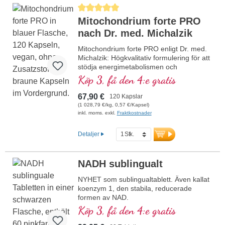
Genomsnittligt betyg på 5 av 5 stjärnor
Mitochondrium forte PRO
nach Dr. med. Michalzik
Mitochondrium forte PRO enligt Dr. med.
Michalzik: Högkvalitativ formulering för att
stödja energimetabolismen och
cellhälsan. Med NADH, Q10, resveratrol
Köp 3, få den 4:e gratis
och tiamin, som främjar
energimetabolismen, samt R-alfa-
67,90 €
120 Kapslar
liponsyra i den värdefulla formen Sodium-
(1 028,79 €/kg, 0,57 €/Kapsel)
R-Lipoat. Aluminiumfri försegling och över
inkl. moms. exkl.
Fraktkostnader
20 års erfarenhet garanterar högsta
kvalitet. Utvecklad av läkare.
Detaljer
mer information om Mitochondrium
forte PRO
NADH sublingualt
NYHET som sublingualtablett. Även kallat
koenzym 1, den stabila, reducerade
formen av NAD.
• inget nano-NADH, inga nanopartiklar!
Köp 3, få den 4:e gratis
• Sublingual för bättre upptag via
munslemhinnan