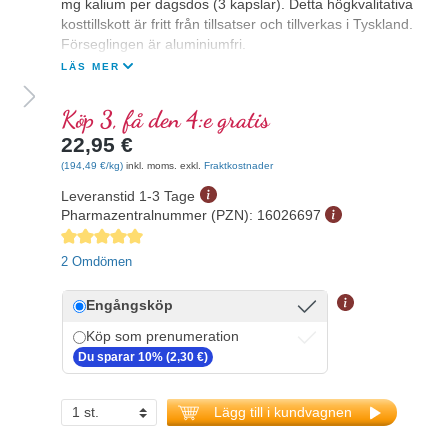
mg kalium per dagsdos (3 kapslar). Detta högkvalitativa
kosttillskott är fritt från tillsatser och tillverkas i Tyskland.
Förseglingen är aluminiumfri.
LÄS MER
Köp 3, få den 4:e gratis
22,95 €
(194,49 €/kg)
inkl. moms. exkl.
Fraktkostnader
Leveranstid 1-3 Tage
Pharmazentralnummer (PZN):
16026697
Genomsnittligt betyg på 5 av 5 stjärnor
2 Omdömen
Engångsköp
Köp som prenumeration
Du sparar 10% (2,30 €)
Lägg till i kundvagnen