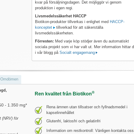
kvar på försäljningsdagen. Det möjliggör vi genom
produktion i egen regi.
Livsmedelssäkerhet HACCP
Biotikon-produkter tillverkas i enlighet med
HACCP-
konceptet
tillverkad för att säkerställa
livsmedelssäkerheten.
Förresten:
Med varje köp stödjer även du automatiskt
sociala projekt som vi har valt ut. Mer information hittar 
i vår blogg på
Socialt engagemang
Omdömen
ngd,
®
Ren kvalitet från Biotikon
50 - 1.350 mg*
Rena ämnen utan tillsatser och fyllnadsmedel i
kapselinnehållet
t (NRV) för
Glutenfri, laktosfri och gelatinfri
Information om restkontroll: Vänligen kontakta oss