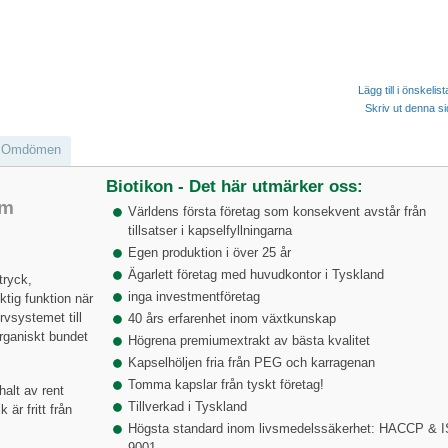
Lägg till i önskelis
Skriv ut denna s
Omdömen
Biotikon - Det här utmärker oss:
um
Världens första företag som konsekvent avstår från
tillsatser i kapselfyllningarna
Egen produktion i över 25 år
Ägarlett företag med huvudkontor i Tyskland
tryck,
inga investmentföretag
tig funktion när
rvsystemet till
40 års erfarenhet inom växtkunskap
rganiskt bundet
Högrena premiumextrakt av bästa kvalitet
Kapselhöljen fria från PEG och karragenan
Tomma kapslar från tyskt företag!
alt av rent
Tillverkad i Tyskland
 är fritt från
Högsta standard inom livsmedelssäkerhet: HACCP & 
9001