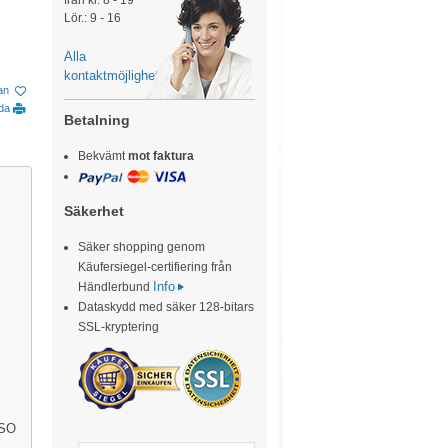
från kl. 8 - 19
Lör.: 9 - 16
Alla
kontaktmöjligheter
tan
ida
Betalning
Bekvämt
mot faktura
Säkerhet
Säker shopping genom
Käufersiegel-certifiering från
Info
Händlerbund
Dataskydd med säker 128-bitars
SSL-kryptering
ISO