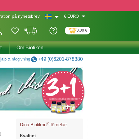
€
EURO
ation på nyhetsbrev
0,00 €
t
Om Biotikon
+49 (0)6201-878380
jälp & rådgivning
®
Dina Biotikon
-fördelar:
0
Kvalitet