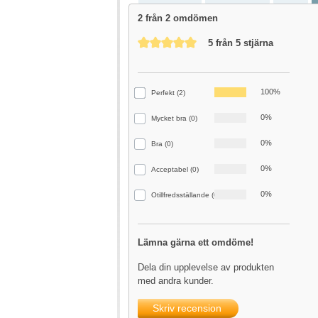
2 från 2 omdömen
Genomsnittligt betyg på 5 av 5 stjärnor
5 från 5 stjärna
100%
Perfekt (2)
0%
Mycket bra (0)
0%
Bra (0)
0%
Acceptabel (0)
0%
Otillfredsställande (0)
Lämna gärna ett omdöme!
Dela din upplevelse av produkten
med andra kunder.
Skriv recension