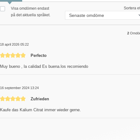
Sortera ef
Visa omdömen endast
på det aktuella språket.
2
Omdö
18 april 2026 05:22
Recension med betyg på 5 av 5 stjärnor
Perfecto
Muy bueno , la calidad Es buena.los recomiendo
16 september 2024 13:24
Recension med betyg på 5 av 5 stjärnor
Zufrieden
Kaufe das Kalium Citrat immer wieder gerne.