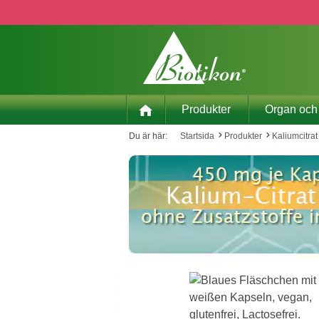
pa till huvudinnehåll
Hoppa till sökning
Hoppa till huvudnavigering
Produkter
Organ och
Du är här:
Startsida
Produkter
Kaliumcitrat