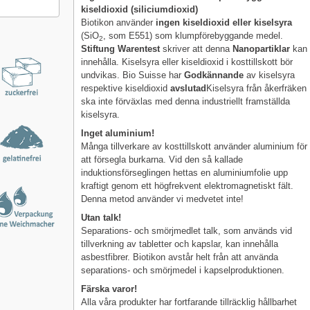
kiseldioxid (siliciumdioxid)
Biotikon använder
ingen kiseldioxid eller kiselsyra
(SiO
, som E551) som klumpförebyggande medel.
2
Stiftung Warentest
skriver att denna
Nanopartiklar
kan
innehålla. Kiselsyra eller kiseldioxid i kosttillskott bör
undvikas. Bio Suisse har
Godkännande
av kiselsyra
respektive kiseldioxid
avslutad
Kiselsyra från åkerfräken
ska inte förväxlas med denna industriellt framställda
kiselsyra.
Inget aluminium!
Många tillverkare av kosttillskott använder aluminium för
att försegla burkarna. Vid den så kallade
induktionsförseglingen hettas en aluminiumfolie upp
kraftigt genom ett högfrekvent elektromagnetiskt fält.
Denna metod använder vi medvetet inte!
Utan talk!
Separations- och smörjmedlet talk, som används vid
tillverkning av tabletter och kapslar, kan innehålla
asbestfibrer. Biotikon avstår helt från att använda
separations- och smörjmedel i kapselproduktionen.
Färska varor!
Alla våra produkter har fortfarande tillräcklig hållbarhet