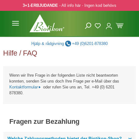
3+1-ERBJUDANDE
- All info här - Ingen kod behövs
pa till huvudinnehåll
Hoppa till sökning
Hoppa till huvudnavigering
Hjälp & rådgivning
+49 (0)6201-878380
Hilfe / FAQ
Wenn wir Ihre Frage in der folgenden Liste nicht beantworten
konnten, senden Sie uns doch Ihre Frage per e-Mail über das
Kontaktformular
oder rufen Sie uns an, Tel. +49 (0) 6201
878380.
Fragen zur Bezahlung
Welche Zahlungsmethoden bietet der Biotikon-Shop?