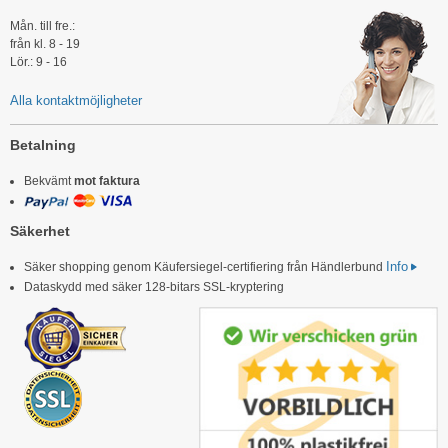
Mån. till fre.:
från kl. 8 - 19
Lör.: 9 - 16
Alla kontaktmöjligheter
Betalning
Bekvämt
mot faktura
Säkerhet
Info
Säker shopping genom Käufersiegel-certifiering från Händlerbund
Dataskydd med säker 128-bitars SSL-kryptering