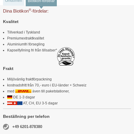
Omdömen
Biotikon-fördelar
®
Dina Biotikon
-fördelar:
Kvalitet
Tillverkad i Tyskland
Premiumextraktkvalitet
Aluminiumfri försegling
Kapselfyllning fri från tillsatser*
Frakt
Miljövänlig fraktförpackning
kostnadsfritt från 70,- euro i EU-länder + Schweiz
med
även till paketstationer,
DE 1-3 dagar
AT, CH, EU 3-5 dagar
Beställning per telefon
+49 6201-878380