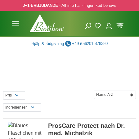
3+1-ERBJUDANDE
- All info här - Ingen kod behövs
pa till huvudinnehåll
Hoppa till sökning
Hoppa till huvudnavigering
Hjälp & rådgivning
+49 (0)6201-878380
Pris
Ingredienser
ProsCare Protect nach Dr.
med. Michalzik