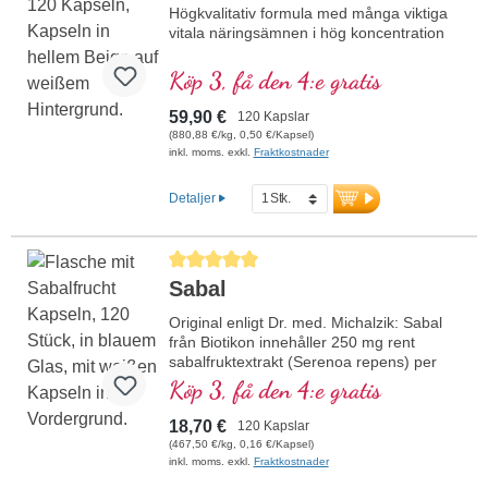
Högkvalitativ formula med många viktiga
vitala näringsämnen i hög koncentration
Köp 3, få den 4:e gratis
59,90 €
120 Kapslar
(880,88 €/kg, 0,50 €/Kapsel)
inkl. moms. exkl.
Fraktkostnader
Detaljer
Genomsnittligt betyg på 5 av 5 stjärnor
Sabal
Original enligt Dr. med. Michalzik: Sabal
från Biotikon innehåller 250 mg rent
sabalfruktextrakt (Serenoa repens) per
kapsel. Det högkoncentrerade extraktet
Köp 3, få den 4:e gratis
framställs genom en skonsam process för
att bevara fruktens naturliga egenskaper.
18,70 €
120 Kapslar
Fri från alla tillsatser och förpackad med
(467,50 €/kg, 0,16 €/Kapsel)
en aluminiumfri försegling lämpar sig
inkl. moms. exkl.
Fraktkostnader
produkten idealiskt som ett naturligt