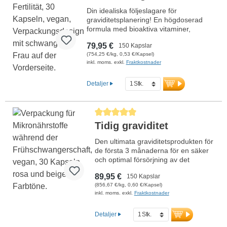
Din idealiska följeslagare för
graviditetsplanering! En högdoserad
formula med bioaktiva vitaminer,
värdefulla mineraler och helt
79,95 €
150 Kapslar
växtbaserat omega-3 för att stödja
(754,25 €/kg, 0,53 €/Kapsel)
fertiliteten och optimalt förbereda
inkl. moms. exkl.
Fraktkostnader
kroppen inför en graviditet. Utvecklad
av läkare, med över 20 års erfarenhet –
100 % vegansk, utan artificiella tillsatser
Detaljer
och producerad i Tyskland enligt högsta
kvalitetsstandarder. Aluminiumfri
försegling, ingen fiskolja.
Genomsnittligt betyg på 5 av 5 stjärnor
Mer information om barnönskan –
Tidig graviditet
fertilitet
Den ultimata graviditetsprodukten för
de första 3 månaderna för en säker
och optimal försörjning av det
växande barnet. Omega-3-
89,95 €
150 Kapslar
fettsyrorna är veganska, så ingen
(856,67 €/kg, 0,60 €/Kapsel)
fiskolja används. Med bioaktiva
inkl. moms. exkl.
Fraktkostnader
vitaminer, vilket är mycket viktigt just
under graviditeten. Optimal
försörjning för de första tre
Detaljer
månaderna av graviditeten. Med