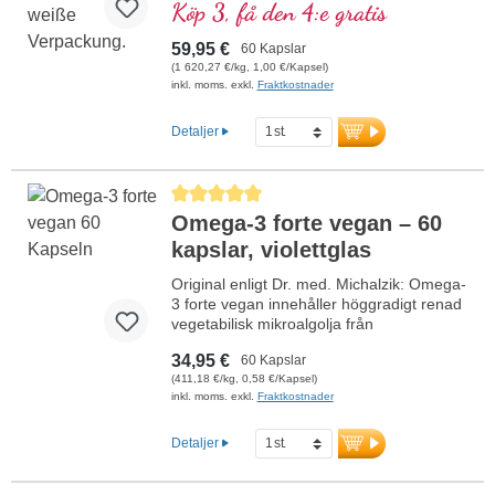
kosttillskott är rikt på omega-3-fettsyror
Köp 3, få den 4:e gratis
och antioxidanter, fritt från tillsatser och
tillverkas i Tyskland. Förseglingen är
59,95 €
60 Kapslar
aluminiumfri.
(1 620,27 €/kg, 1,00 €/Kapsel)
mer information om krillolja
inkl. moms. exkl.
Fraktkostnader
Detaljer
Genomsnittligt betyg på 5 av 5 stjärnor
Omega-3 forte vegan – 60
kapslar, violettglas
Original enligt Dr. med. Michalzik: Omega-
3 forte vegan innehåller höggradigt renad
vegetabilisk mikroalgolja från
Schizochytrium sp., som är särskilt rik på
34,95 €
60 Kapslar
DHA och EPA. Varje dagsdos (2 kapslar)
(411,18 €/kg, 0,58 €/Kapsel)
ger 1.448 mg omega-3-fettsyror, varav
inkl. moms. exkl.
Fraktkostnader
860 mg DHA och 436 mg EPA. Produkten
är fri från tillsatser och tillverkas i Tyskland
enligt de högsta kvalitetsstandarderna.
Detaljer
Förseglingen är aluminiumfri.