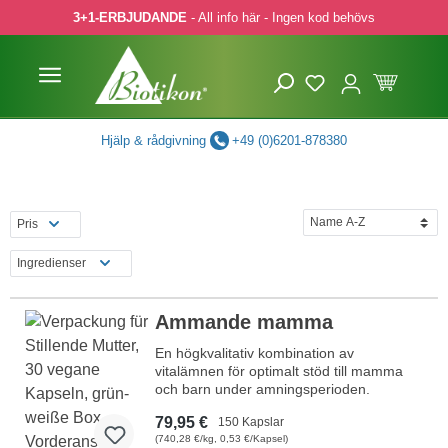
3+1-ERBJUDANDE
- All info här - Ingen kod behövs
pa till huvudinnehåll
Hoppa till sökning
Hoppa till huvudnavigering
Hjälp & rådgivning
+49 (0)6201-878380
Pris
Ingredienser
Ammande mamma
En högkvalitativ kombination av
vitalämnen för optimalt stöd till mamma
och barn under amningsperioden.
Innehåller bioaktiv folsyra, järn, kalcium
79,95 €
150 Kapslar
och vitamin D3 för celldelning,
(740,28 €/kg, 0,53 €/Kapsel)
blodbildning och benhälsa. Högdoserat