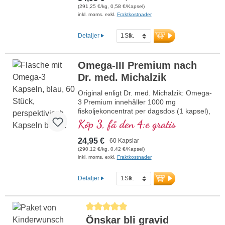
ögonfunktion. DHA stödjer den normala
(291,25 €/kg, 0,58 €/Kapsel)
utvecklingen av hjärna och ögon hos
inkl. moms. exkl.
Fraktkostnader
ofödda och ammade barn. Med 150 mg
olivextrakt och 5 mg sesam-lignanextrakt
Detaljer
för ytterligare hälsofördelar. Biotikon är ett
av få företag som använder aluminiumfria
förseglingar. Producerad i Tyskland med
Omega-III Premium nach
över 20 års erfarenhet och en skonsam
Dr. med. Michalzik
tillverkning som bevarar vitalämnen.
Omega 3 Premium PLUS – beprövat,
Original enligt Dr. med. Michalzik: Omega-
certifierat och hållbart för din hälsa.
3 Premium innehåller 1000 mg
fiskoljekoncentrat per dagsdos (1 kapsel),
varav 360 mg EPA och 240 mg DHA.
Köp 3, få den 4:e gratis
Detta högkvalitativa kosttillskott är rikt på
omega-3-fettsyror, fritt från tillsatser och
24,95 €
60 Kapslar
tillverkas i Tyskland. Förseglingen är
(290,12 €/kg, 0,42 €/Kapsel)
aluminiumfri.
inkl. moms. exkl.
Fraktkostnader
mer information om Omega-3
Premium
Detaljer
Genomsnittligt betyg på 5 av 5 stjärnor
Önskar bli gravid