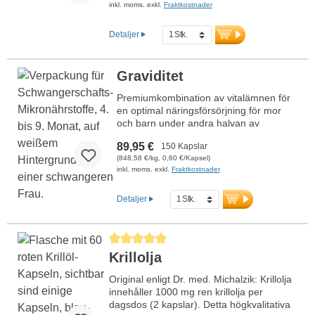
inkl. moms. exkl.
Fraktkostnader
omega-3 med DHA främjar spädbarnets
normala utveckling av hjärna och ögon.
Utvecklat av läkare, producerat i Tyskland
Detaljer
– 100 % veganskt och utan artificiella
tillsatser.
Mer information om Ammande
Graviditet
mamma – amningsperioden
Premiumkombination av vitalämnen för
en optimal näringsförsörjning för mor
och barn under andra halvan av
graviditeten. Innehåller bioaktiv folsyra,
89,95 €
150 Kapslar
järn, kalcium och vitamin D3 för tillväxt
(848,58 €/kg, 0,60 €/Kapsel)
av moderns vävnad samt DHA från
inkl. moms. exkl.
Fraktkostnader
vegansk omega-3-olja för att stödja
barnets hjärn- och ögonutveckling.
Utvecklad av läkare, producerad i
Detaljer
Tyskland. Konsekvent utan fiskolja och
med aluminiumfri försegling.
Mer information om Graviditet
Genomsnittligt betyg på 5 av 5 stjärnor
månad 4–9
Krillolja
Original enligt Dr. med. Michalzik: Krillolja
innehåller 1000 mg ren krillolja per
dagsdos (2 kapslar). Detta högkvalitativa