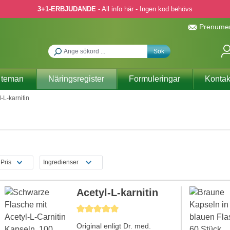
3+1-ERBJUDANDE
- All info här - Ingen kod behövs
Prenumer
Sök
 teman
Näringsregister
Formuleringar
Kontak
l-L-karnitin
Pris
Ingredienser
Acetyl-L-karnitin
Genomsnittligt betyg på 5 av 5 stjärnor
Original enligt Dr. med.