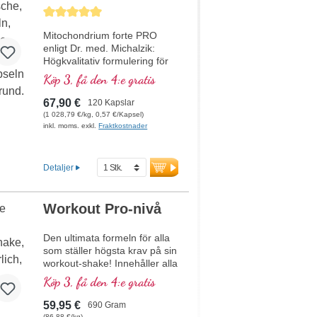
utvecklat av ett läkarteam
med. Michalzik
Genomsnittligt betyg på 5 av 5 stjärnor
med hög expertis inom
växtämnen samt makro- och
Mitochondrium forte PRO
mikronäringsämnen under
enligt Dr. med. Michalzik:
ledning av Dr. med. Alexander
Högkvalitativ formulering för
Michalzik.
att stödja
Köp 3, få den 4:e gratis
energimetabolismen och
cellhälsan. Med NADH, Q10,
67,90 €
120 Kapslar
resveratrol och tiamin, som
(1 028,79 €/kg, 0,57 €/Kapsel)
främjar energimetabolismen,
inkl. moms. exkl.
Fraktkostnader
samt R-alfa-liponsyra i den
värdefulla formen Sodium-R-
Lipoat. Aluminiumfri försegling
Detaljer
och över 20 års erfarenhet
garanterar högsta kvalitet.
Utvecklad av läkare.
Workout Pro-nivå
mer information om
Mitochondrium forte PRO
Den ultimata formeln för alla
som ställer högsta krav på sin
workout-shake! Innehåller alla
essentiella aminosyror (EAAs)
Köp 3, få den 4:e gratis
samt BCAAs, kombinerat med
kreatin för mer muskelenergi
59,95 €
690 Gram
och acetyl-L-karnitin för
(86,88 €/kg)