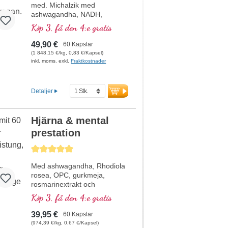
med. Michalzik med
ashwagandha, NADH,
glutation, Q10 och vitamin
Köp 3, få den 4:e gratis
B12, vilket bidrar till att
minska trötthet och
49,90 €
60 Kapslar
utmattning. 20 års
(1 848,15 €/kg, 0,83 €/Kapsel)
produktionserfarenhet i
inkl. moms. exkl.
Fraktkostnader
Tyskland och 40 års
erfarenhet av vitalämnen.
Veganska kapselhöljen fria
Detaljer
från karragenan och PEG
samt aluminiumsfri försegling
för din säkerhet. Användning
Hjärna & mental
av högkvalitativa
prestation
premiumextrakt.
Genomsnittligt betyg på 5 av 5 stjärnor
Med ashwagandha, Rhodiola
rosea, OPC, gurkmeja,
rosmarinextrakt och
pantotensyra, som bidrar till
Köp 3, få den 4:e gratis
normal mental
prestationsförmåga och deltar
39,95 €
60 Kapslar
i syntesen och omsättningen
(974,39 €/kg, 0,67 €/Kapsel)