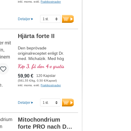
av vissa neurotransmittorer.
inkl. moms. exkl.
Fraktkostnader
B-vitaminer bioaktiva!
Detaljer
Hjärta forte II
Den beprövade
originalreceptet enligt Dr.
med. Michalzik. Med hög
koncentration av viktiga
Köp 3, få den 4:e gratis
växtbaserade makro- och
mikronäringsämnen. Med
59,90 €
120 Kapslar
värdefullt glutation,
(581,55 €/kg, 0,50 €/Kapsel)
högbiotillgängligt acetyl-L-
inkl. moms. exkl.
Fraktkostnader
karnitin. Den optimala
kompletteringen till Herz forte
1-recepturen. Mycket effektivt
Detaljer
– originalet från Biotikon
sedan 23 år från egen
produktion i Tyskland av ett
Mitochondrium
traditionsrikt familjeföretag.
forte PRO nach Dr.
Utan tillsatser, högrent och