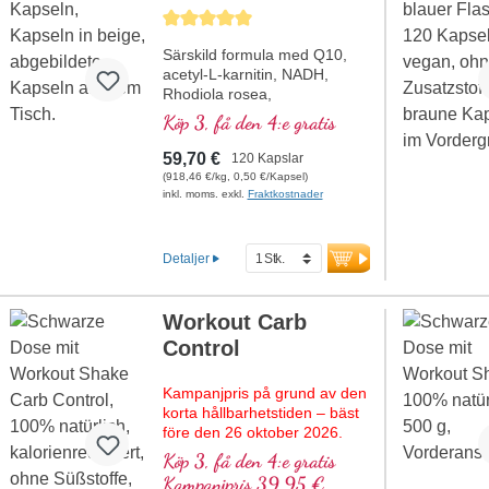
Michalzik
Genomsnittligt betyg på 5 av 5 stjärnor
Särskild formula med Q10,
acetyl-L-karnitin, NADH,
Rhodiola rosea,
fosfatidylserin, glutation,
Köp 3, få den 4:e gratis
Cordyceps och koppar, som
bidrar till en normal
59,70 €
120 Kapslar
energiomsättning (i form av
(918,46 €/kg, 0,50 €/Kapsel)
ATP i cellandningskedjan).
inkl. moms. exkl.
Fraktkostnader
Detaljer
Workout Carb
Control
Kampanjpris på grund av den
korta hållbarhetstiden – bäst
före den 26 oktober 2026.
Köp 3, få den 4:e gratis
Den ultimata formulan för alla
Kampanjpris 39,95 €