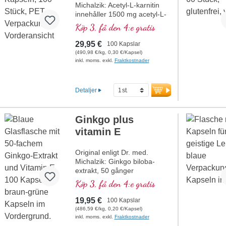
Michalzik: Acetyl-L-karnitin
innehåller 1500 mg acetyl-L-
karnitin per dagsdos (3
Köp 3, få den 4:e gratis
kapslar). Detta högkvalitativa
kosttillskott är fritt från
29,95 €
100 Kapslar
tillsatser och tillverkas i
(490,98 €/kg, 0,30 €/Kapsel)
Tyskland. Förseglingen är
inkl. moms. exkl.
Fraktkostnader
aluminiumfri.
mer information om
acetyl-L-karnitin
Detaljer
Ginkgo plus
vitamin E
Original enligt Dr. med.
Michalzik: Ginkgo biloba-
extrakt, 50 gånger
koncentrerat, med naturligt
Köp 3, få den 4:e gratis
vitamin E, acetyl-L-karnitin
och açaí-extrakt. Detta
19,95 €
100 Kapslar
högkvalitativa kosttillskott är
(486,59 €/kg, 0,20 €/Kapsel)
fritt från tillsatser och
inkl. moms. exkl.
Fraktkostnader
tillverkas i Tyskland.