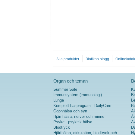
Alla produkter
Biotikon blogg
Onlinekatal
Organ och teman
Be
Summer Sale
K
Immunsystem (immunologi)
Be
Lunga
Le
Komplett basprogram - DailyCare
Be
Ögonhälsa och syn
A
Hjärnhälsa, nerver och minne
Ån
Psyke - psykisk hälsa
Av
Blodtryck
Da
Hjärthälsa, cirkulation, blodtryck och
Ny