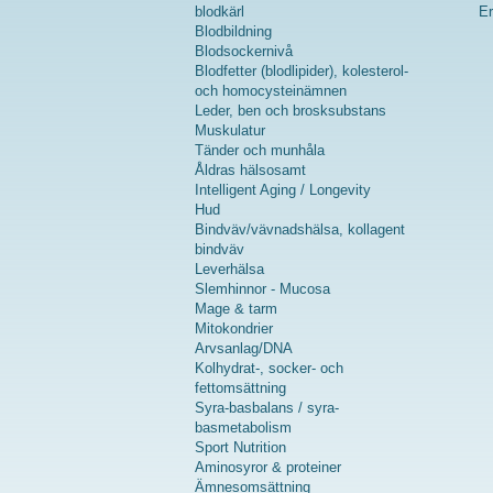
blodkärl
Er
Blodbildning
Blodsockernivå
Blodfetter (blodlipider), kolesterol-
och homocysteinämnen
Leder, ben och brosksubstans
Muskulatur
Tänder och munhåla
Åldras hälsosamt
Intelligent Aging / Longevity
Hud
Bindväv/vävnadshälsa, kollagent
bindväv
Leverhälsa
Slemhinnor - Mucosa
Mage & tarm
Mitokondrier
Arvsanlag/DNA
Kolhydrat-, socker- och
fettomsättning
Syra-basbalans / syra-
basmetabolism
Sport Nutrition
Aminosyror & proteiner
Ämnesomsättning