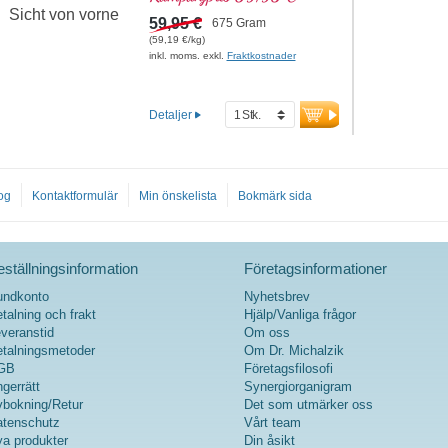
som ställer högsta krav på sin
träningsprodukt! Innehåller
59,95 €
675 Gram
hela spektrumet av
(59,19 €/kg)
essentiella aminosyror (EAA)
inkl. moms. exkl.
Fraktkostnader
och grenade aminosyror
(BCAA), kombinerat med
kreatin för bättre
Detaljer
muskelprestation och acetyl-
L-karnitin som stöd för
energiförsörjningen. Utan
konstgjorda tillsatser, utan
og
Kontaktformulär
Min önskelista
Bokmärk sida
konstgjorda sötningsmedel – i
stället med naturlig Bourbon-
vanilj, erytritol och stevia.
Med D-pinitol för optimerad
ställningsinformation
Företagsinformationer
biotillgänglighet av
näringsämnena. Utvecklad av
undkonto
Nyhetsbrev
läkare, producerad i Tyskland
talning och frakt
Hjälp/Vanliga frågor
– högsta kvalitet för din
veranstid
Om oss
träning.
talningsmetoder
Om Dr. Michalzik
GB
Företagsfilosofi
Mer information om
gerrätt
Synergiorganigram
Workout Carb Control
bokning/Retur
Det som utmärker oss
tenschutz
Vårt team
a produkter
Din åsikt