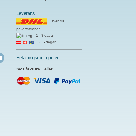
Leverans
även till
paketstationer
l
1 - 3 dagar
3 - 5 dagar
Betalningsmöjligheter
mot faktura
eller