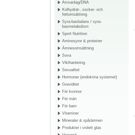
Arvsanlag/DNA
Kolhydrat-, socker- och
fettomsättning
Syra-basbalans / syra-
basmetabolism
Sport Nutrition
Aminosyror & proteiner
Ämnesomsättning
Sova
Vikthantering
Sexualitet
Hormoner (endokrina systemet)
Graviditet
För kvinnor
För män
För barn
Vitaminer
Mineraler & spårämnen
Produkter i violett glas
Vegansk