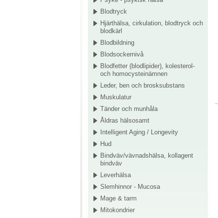
Blodtryck
Hjärthälsa, cirkulation, blodtryck och
blodkärl
Blodbildning
Blodsockernivå
Blodfetter (blodlipider), kolesterol-
och homocysteinämnen
Leder, ben och brosksubstans
Muskulatur
Tänder och munhåla
Åldras hälsosamt
Intelligent Aging / Longevity
Hud
Bindväv/vävnadshälsa, kollagent
bindväv
Leverhälsa
Slemhinnor - Mucosa
Mage & tarm
Mitokondrier