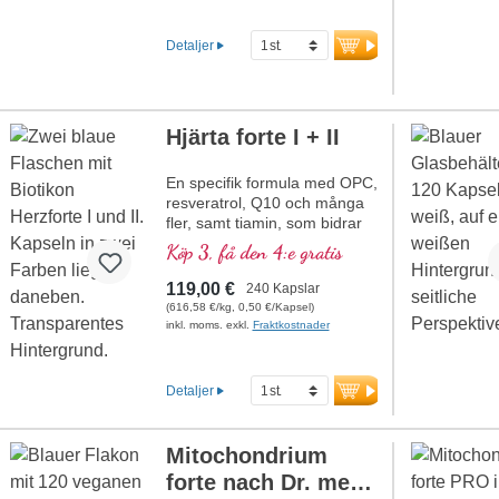
Förseglingen är aluminiumfri.
mer information om
Detaljer
Ginkgo plus vitamin E
Hjärta forte I + II
En specifik formula med OPC,
resveratrol, Q10 och många
fler, samt tiamin, som bidrar
till normal hjärtfunktion.
Köp 3, få den 4:e gratis
(Formel 1 och Formel 2)
119,00 €
240 Kapslar
(616,58 €/kg, 0,50 €/Kapsel)
inkl. moms. exkl.
Fraktkostnader
Detaljer
Mitochondrium
forte nach Dr. med.