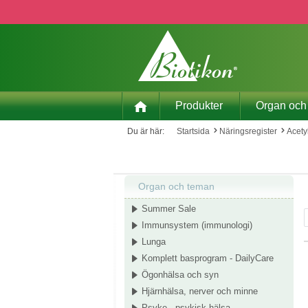
pa till huvudinnehåll
Hoppa till sökning
Hoppa till huvudnavigering
Produkter
Organ och
Du är här:
Startsida
Näringsregister
Acety
Organ och teman
Summer Sale
Immunsystem (immunologi)
Lunga
Komplett basprogram - DailyCare
Ögonhälsa och syn
Hjärnhälsa, nerver och minne
Psyke - psykisk hälsa