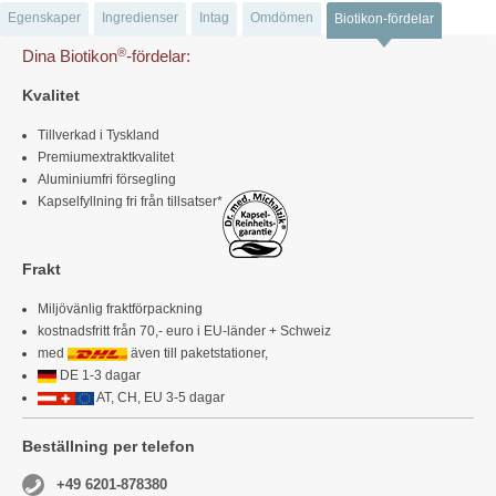
Egenskaper
Ingredienser
Intag
Omdömen
Biotikon-fördelar
®
Dina Biotikon
-fördelar:
Kvalitet
Tillverkad i Tyskland
Premiumextraktkvalitet
Aluminiumfri försegling
Kapselfyllning fri från tillsatser*
Frakt
Miljövänlig fraktförpackning
kostnadsfritt från 70,- euro i EU-länder + Schweiz
med
även till paketstationer,
DE 1-3 dagar
AT, CH, EU 3-5 dagar
Beställning per telefon
+49 6201-878380