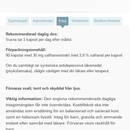
Egenskaper
Ingredienser
Intag
Omdömen
Biotikon-fördelar
Rekommenderad daglig dos:
Vuxna tar 1 kapsel per dag efter måltid.
Förpackningsinnehåll:
90 kapslar med 30 mg saffransextrakt med 3,9 % safranal per kapsel.
Om du samtidigt tar syntetiska antidepressiva läkemedel
(psykofarmaka), rådgör vänligen med din läkare eller terapeut.
Förvaras svalt, torrt och skyddat från ljus.
Viktig information:
Den angivna rekommenderade dagliga
intagsmängden får inte överskridas. Kosttillskott ska inte
användas som ersättning för en balanserad och varierad kost
samt en hälsosam livsstil. Intag för barn, gravida och ammande
endast efter samråd med läkare. Förvaras utom räckhåll för
barn.