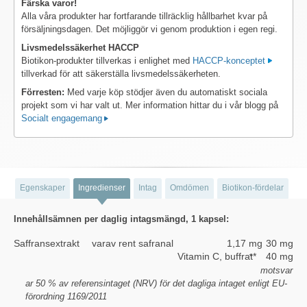
Färska varor!
Alla våra produkter har fortfarande tillräcklig hållbarhet kvar på
försäljningsdagen. Det möjliggör vi genom produktion i egen regi.
Livsmedelssäkerhet HACCP
Biotikon-produkter tillverkas i enlighet med
HACCP-konceptet
tillverkad för att säkerställa livsmedelssäkerheten.
Förresten:
Med varje köp stödjer även du automatiskt sociala
projekt som vi har valt ut. Mer information hittar du i vår blogg på
Socialt engagemang
Egenskaper
Ingredienser
Intag
Omdömen
Biotikon-fördelar
Innehållsämnen per daglig intagsmängd, 1 kapsel:
Saffransextrakt
varav rent safranal
1,17 mg
30 mg
Vitamin C, buffrat*
40 mg
*
motsvar
ar 50 % av referensintaget (NRV) för det dagliga intaget enligt EU-
förordning 1169/2011