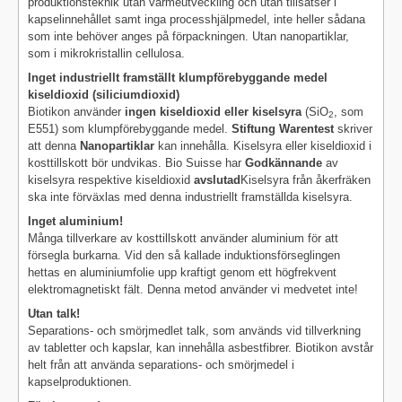
produktionsteknik utan värmeutveckling och utan tillsatser i
kapselinnehållet samt inga processhjälpmedel, inte heller sådana
som inte behöver anges på förpackningen. Utan nanopartiklar,
som i mikrokristallin cellulosa.
Inget industriellt framställt klumpförebyggande medel
kiseldioxid (siliciumdioxid)
Biotikon använder
ingen kiseldioxid eller kiselsyra
(SiO
, som
2
E551) som klumpförebyggande medel.
Stiftung Warentest
skriver
att denna
Nanopartiklar
kan innehålla. Kiselsyra eller kiseldioxid i
kosttillskott bör undvikas. Bio Suisse har
Godkännande
av
kiselsyra respektive kiseldioxid
avslutad
Kiselsyra från åkerfräken
ska inte förväxlas med denna industriellt framställda kiselsyra.
Inget aluminium!
Många tillverkare av kosttillskott använder aluminium för att
försegla burkarna. Vid den så kallade induktionsförseglingen
hettas en aluminiumfolie upp kraftigt genom ett högfrekvent
elektromagnetiskt fält. Denna metod använder vi medvetet inte!
Utan talk!
Separations- och smörjmedlet talk, som används vid tillverkning
av tabletter och kapslar, kan innehålla asbestfibrer. Biotikon avstår
helt från att använda separations- och smörjmedel i
kapselproduktionen.