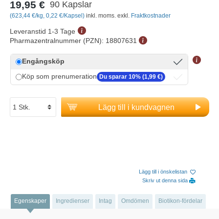
19,95 €
90 Kapslar
(623,44 €/kg, 0,22 €/Kapsel)
inkl. moms. exkl.
Fraktkostnader
Leveranstid 1-3 Tage
Pharmazentralnummer (PZN):
18807631
Engångsköp
Köp som prenumeration
Du sparar 10% (1,99 €)
Lägg till i kundvagnen
Lägg till i önskelistan
Skriv ut denna sida
Egenskaper
Ingredienser
Intag
Omdömen
Biotikon-fördelar