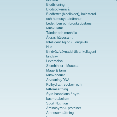
Blodbildning
Blodsockernivå
Blodfetter (blodlipider), kolesterol-
och homocysteinämnen
Leder, ben och brosksubstans
Muskulatur
Tänder och munhåla
Åldras hälsosamt
Intelligent Aging / Longevity
Hud
Bindväv/vävnadshälsa, kollagent
bindväv
Leverhälsa
Slemhinnor - Mucosa
Mage & tarm
Mitokondrier
Arvsanlag/DNA
Kolhydrat-, socker- och
fettomsättning
Syra-basbalans / syra-
basmetabolism
Sport Nutrition
Aminosyror & proteiner
Ämnesomsättning