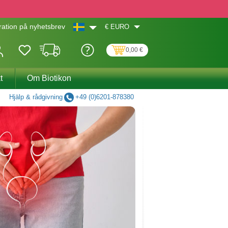
€
EURO
ation på nyhetsbrev
0,00 €
t
Om Biotikon
Hjälp & rådgivning
+49 (0)6201-878380