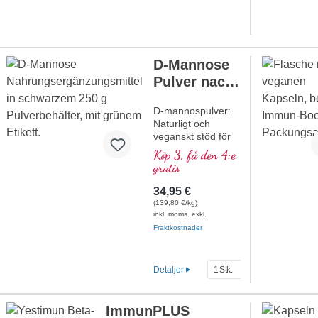
värdefullt. Per dagsdos (1–3
kapslar) tillförs 500–1 500 mg
beta-glukan med en renhet
på minst 85 %. Fri från
D-Mannose
tillsatser och förpackad med
en aluminiumfri försegling.
Pulver nach
mer information om Beta-
Dr. med.
Glucan Pur
D-mannospulver:
Michalzik
Naturligt och
veganskt stöd för
blåsans hälsa. 100
Köp 3, få den 4:e
% rent D-
gratis
mannospulver,
högrent och fritt
34,95 €
från tillsatser. 250
(139,80 €/kg)
g per burk, flexibelt
inkl. moms. exkl.
att dosera.
Fraktkostnader
mer information
om D-
Detaljer
mannospulver
ImmunPLUS