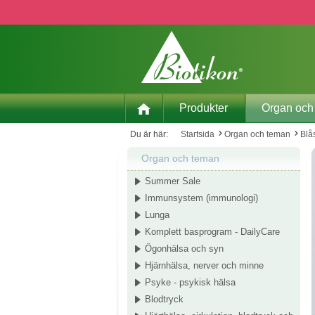
pa till huvudinnehåll
Hoppa till sökning
Hoppa till huvudnavigering
Produkter
Organ och
Du är här:
Startsida
Organ och teman
Blå
Organ och teman
Summer Sale
Immunsystem (immunologi)
Lunga
Komplett basprogram - DailyCare
Ögonhälsa och syn
Hjärnhälsa, nerver och minne
Psyke - psykisk hälsa
Blodtryck