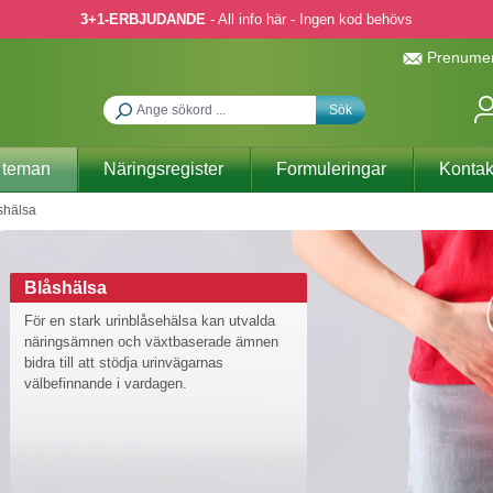
3+1-ERBJUDANDE
- All info här - Ingen kod behövs
Prenumer
Sök
 teman
Näringsregister
Formuleringar
Kontak
shälsa
Blåshälsa
För en stark urinblåsehälsa kan utvalda
näringsämnen och växtbaserade ämnen
bidra till att stödja urinvägarnas
välbefinnande i vardagen.