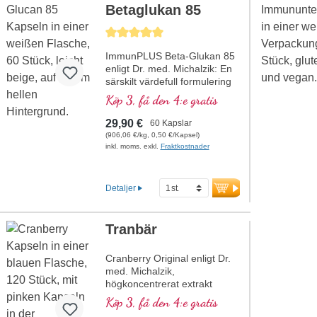
Betaglukan 85
Genomsnittligt betyg på 5 av 5 stjärnor
ImmunPLUS Beta-Glukan 85
enligt Dr. med. Michalzik: En
särskilt värdefull formulering
för riktat stöd till ditt
Köp 3, få den 4:e gratis
immunsystem. Innehåller
Yestimun® 1,3/1,6-beta-D-
29,90 €
60 Kapslar
glukan av hög kvalitet med en
(906,06 €/kg, 0,50 €/Kapsel)
hög beta-glukanhalt på 85 %
inkl. moms. exkl.
Fraktkostnader
samt naturligt vitamin C från
CamuCamu. Den unika
kombinationen av beta-
Detaljer
glukan och naturligt vitamin C
bidrar till immunsystemets
normala funktion. Perfekt för
Tranbär
alla som värdesätter högsta
kvalitet och renhet. Utvecklad
Cranberry Original enligt Dr.
av läkare, egen produktion i
med. Michalzik,
Tyskland, vegansk, GMO-fri
högkoncentrerat extrakt
och utan artificiella tillsatser.
(25:1) med ett högt innehåll
Aluminiumfri försegling, ISO-
Köp 3, få den 4:e gratis
av specifika
och HACCP-certifiering samt