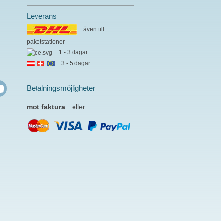
Leverans
även till
paketstationer
l
1 - 3 dagar
3 - 5 dagar
Betalningsmöjligheter
mot faktura
eller