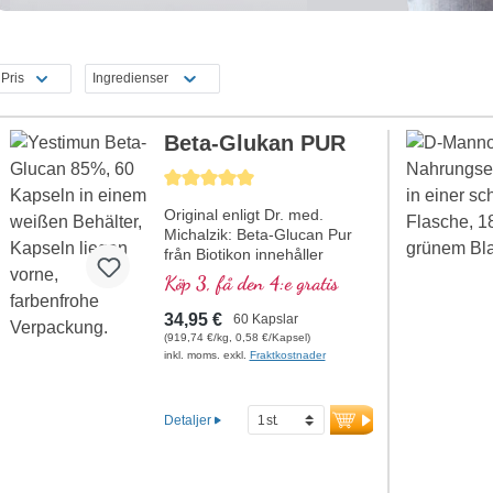
Pris
Ingredienser
Beta-Glukan PUR
Genomsnittligt betyg på 5 av 5 stjärnor
Original enligt Dr. med.
Michalzik: Beta-Glucan Pur
från Biotikon innehåller
Yestimun® 1,3/1,6-beta-D-
Köp 3, få den 4:e gratis
glukan-komplexet, som
extraheras särskilt skonsamt
34,95 €
60 Kapslar
för att hålla den syrakänsliga
(919,74 €/kg, 0,58 €/Kapsel)
beta-1,6-glukan-
inkl. moms. exkl.
Fraktkostnader
sidomolekylkedjan intakt. Till
skillnad från beta-glukaner
från havre eller andra källor,
Detaljer
som saknar sidokedjor,
erbjuder detta glukan ett
optimalt bindningsförhållande,
vilket gör det särskilt