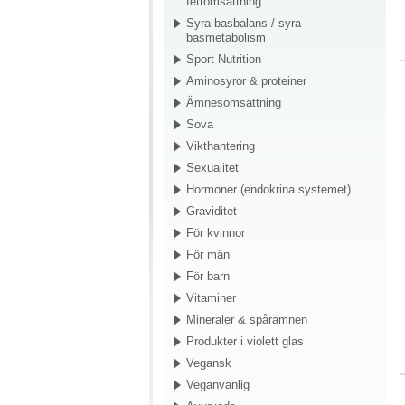
fettomsättning
Syra-basbalans / syra-
basmetabolism
Sport Nutrition
Aminosyror & proteiner
Ämnesomsättning
Sova
Vikthantering
Sexualitet
Hormoner (endokrina systemet)
Graviditet
För kvinnor
För män
För barn
Vitaminer
Mineraler & spårämnen
Produkter i violett glas
Vegansk
Veganvänlig