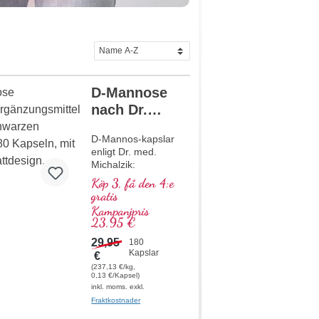
D-Mannose
nach Dr.
med.
D-Mannos-kapslar
Michalzik
enligt Dr. med.
Michalzik:
Högkvalitativ,
Köp 3, få den 4:e
exceptionellt ren D-
gratis
mannos i optimal
Kampanjpris
dosering –
23,95 €
vegansk, naturlig
och fri från
29,95
180
Kapslar
tillsatser. Utvecklad
€
för riktad daglig
(237,13 €/kg,
0,13 €/Kapsel)
användning med
inkl. moms. exkl.
upp till 5 g högren
Fraktkostnader
D-mannos per dag.
Särskilt skonsamt