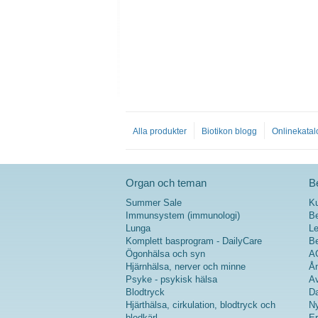
Alla produkter
Biotikon blogg
Onlinekatal
Organ och teman
Be
Summer Sale
K
Immunsystem (immunologi)
Be
Lunga
Le
Komplett basprogram - DailyCare
Be
Ögonhälsa och syn
A
Hjärnhälsa, nerver och minne
Ån
Psyke - psykisk hälsa
Av
Blodtryck
Da
Hjärthälsa, cirkulation, blodtryck och
Ny
blodkärl
Er