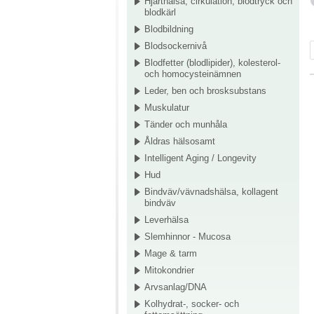
Hjärthälsa, cirkulation, blodtryck och
blodkärl
Blodbildning
Blodsockernivå
Blodfetter (blodlipider), kolesterol-
och homocysteinämnen
Leder, ben och brosksubstans
Muskulatur
Tänder och munhåla
Åldras hälsosamt
Intelligent Aging / Longevity
Hud
Bindväv/vävnadshälsa, kollagent
bindväv
Leverhälsa
Slemhinnor - Mucosa
Mage & tarm
Mitokondrier
Arvsanlag/DNA
Kolhydrat-, socker- och