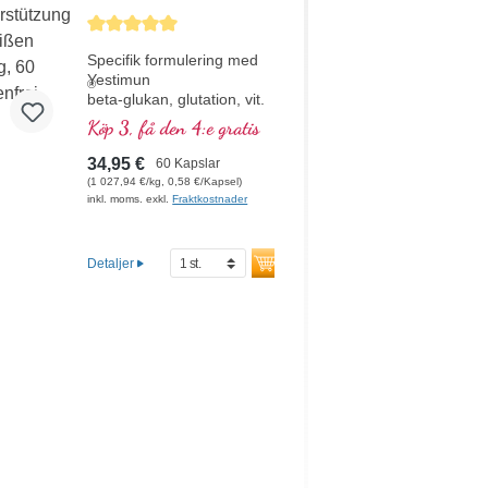
kapslar
Genomsnittligt betyg på 5 av 5 stjärnor
Specifik formulering med
Yestimun
®
beta-glukan, glutation, vit.
D, selen och organiskt
Köp 3, få den 4:e gratis
bundet zink, vilket bidrar till
immunsystemets normala
34,95 €
60 Kapslar
funktion.
(1 027,94 €/kg, 0,58 €/Kapsel)
inkl. moms. exkl.
Fraktkostnader
Detaljer