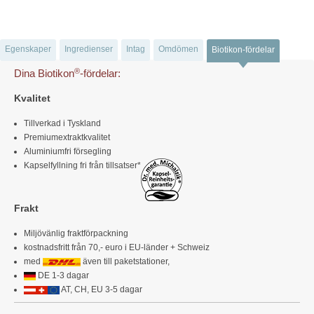
Egenskaper
Ingredienser
Intag
Omdömen
Biotikon-fördelar
®
Dina Biotikon
-fördelar:
Kvalitet
Tillverkad i Tyskland
Premiumextraktkvalitet
Aluminiumfri försegling
Kapselfyllning fri från tillsatser*
Frakt
Miljövänlig fraktförpackning
kostnadsfritt från 70,- euro i EU-länder + Schweiz
med
även till paketstationer,
DE 1-3 dagar
AT, CH, EU 3-5 dagar