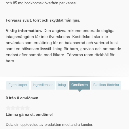
och 85 mg bockhornsklöverfrön per kapsel.
Förvaras svalt, torrt och skyddat från ljus.
Viktig information:
Den angivna rekommenderade dagliga
intagsmängden får inte överskridas. Kosttillskott ska inte
användas som ersättning för en balanserad och varierad kost
samt en hälsosam livsstil. Intag för barn, gravida och ammande
endast efter samråd med läkare. Förvaras utom räckhåll för
barn.
Egenskaper
Ingredienser
Intag
Omdömen
Biotikon-fördelar
0 från 0 omdömen
Genomsnittligt betyg på 0 av 5 stjärnor
Lämna gärna ett omdöme!
Dela din upplevelse av produkten med andra kunder.