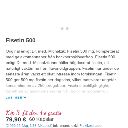
Fisetin 500
Original enligt Dr. med. Michalzik: Fisetin 500 mg, kompletterat
med galaktomannaner från bockhornsklöverfrön. Fisetin 500
enligt Dr. med. Michalzik innehåller högdoserat fisetin, ett
naturligt växtämne från flavonoidgruppen. Fisetin har under de
senaste åren väckt ett ökat intresse inom forskningen. Fisetin
500 ger 500 mg fisetin per dagsdos, vilket motsvarar ungefär
konsumtionen av 250 jordgubbar. Fisetins biotillgänglighet
förbättras av galaktomannaner från bockhornsklöverfrön.
LÄS MER
Köp 3, få den 4:e gratis
79,90 €
60 Kapslar
(2 959,26 €/kg, 1,33 €/Kapsel)
inkl. moms. exkl.
Fraktkostnader