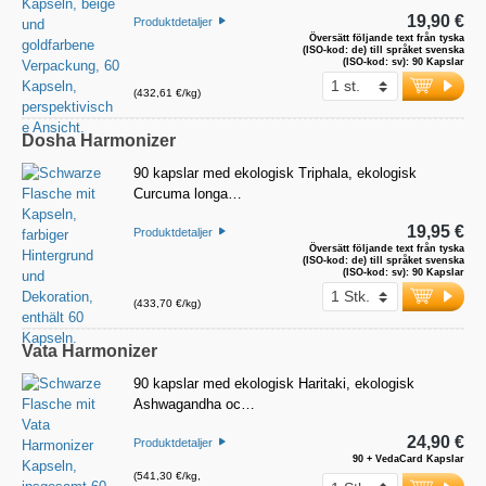
19,90 €
Produktdetaljer
Översätt följande text från tyska
(ISO-kod: de) till språket svenska
(ISO-kod: sv): 90 Kapslar
(432,61 €/kg)
Dosha Harmonizer
90 kapslar med ekologisk Triphala, ekologisk
Curcuma longa…
19,95 €
Produktdetaljer
Översätt följande text från tyska
(ISO-kod: de) till språket svenska
(ISO-kod: sv): 90 Kapslar
(433,70 €/kg)
Vata Harmonizer
90 kapslar med ekologisk Haritaki, ekologisk
Ashwagandha oc…
24,90 €
Produktdetaljer
90 + VedaCard Kapslar
(541,30 €/kg,