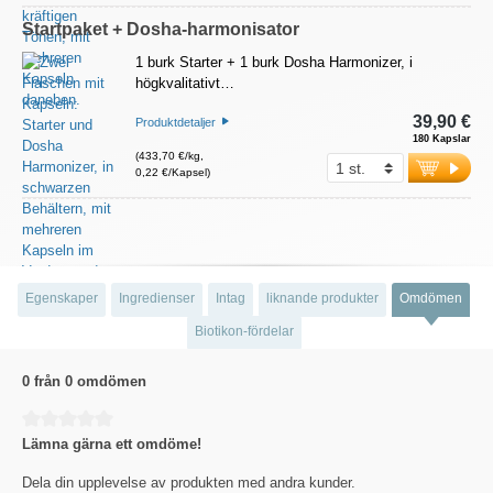
Startpaket + Dosha-harmonisator
1 burk Starter + 1 burk Dosha Harmonizer, i
högkvalitativt…
39,90 €
Produktdetaljer
180 Kapslar
(433,70 €/kg,
0,22 €/Kapsel)
Egenskaper
Ingredienser
Intag
liknande produkter
Omdömen
Biotikon-fördelar
0 från 0 omdömen
Genomsnittligt betyg på 0 av 5 stjärnor
Lämna gärna ett omdöme!
Dela din upplevelse av produkten med andra kunder.