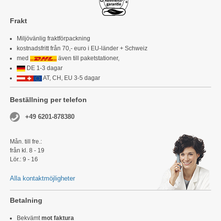
Frakt
Miljövänlig fraktförpackning
kostnadsfritt från 70,- euro i EU-länder + Schweiz
med
även till paketstationer,
DE 1-3 dagar
AT, CH, EU 3-5 dagar
Beställning per telefon
+49 6201-878380
Mån. till fre.:
från kl. 8 - 19
Lör.: 9 - 16
Alla kontaktmöjligheter
Betalning
Bekvämt
mot faktura