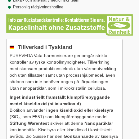
Läkar- och alternativmedicinskt team
Personlig rådgivningshotline
Tillverkad i Tyskland
PUREVEDA Vata-harmoniserare genomgår strikta
kontroller av tyska kontrollmyndigheter. Tillverkning
med skonsam produktionsteknik utan värmeutveckling
och utan tillsatser samt utan processhjälpmedel, även
sådana som inte behöver anges på förpackningen.
Utan nanopartiklar, som i mikrokristallin cellulosa.
Inget industriellt framställt klumpförebyggande
medel kiseldioxid (siliciumdioxid)
Biotikon använder
ingen kiseldioxid eller kiselsyra
(SiO
, som E551) som klumpförebyggande medel.
2
Stiftung Warentest
skriver att denna
Nanopartiklar
kan innehålla. Kiselsyra eller kiseldioxid i kosttillskott
avråds. Bio Suisse har den
Godkännande
av kiselsyra