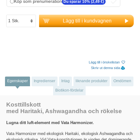
Köp som prenumeration
Du sparar 10% (2,49 €)
Lägg till i kundvagnen
Lägg till i önskelistan
Skriv ut denna sida
Egenskaper
Ingredienser
Intag
liknande produkter
Omdömen
Biotikon-fördelar
Kosttillskott
med Haritaki, Ashwagandha och rökelse
Lugna ditt luft-element med Vata Harmonizer.
Vata Harmonizer med ekologisk Haritaki, ekologisk Ashwagandha och
ekologisk rökelse. Vid Vata-konstitutionen är vinden det dominerande