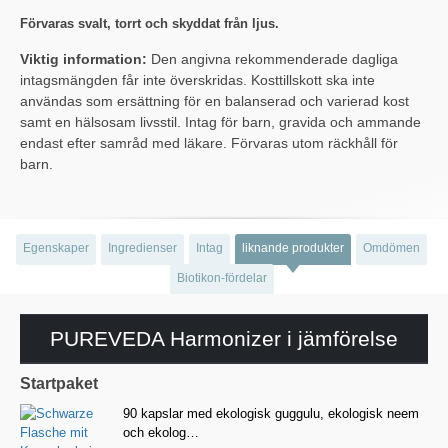
Förvaras svalt, torrt och skyddat från ljus.
Viktig information:
Den angivna rekommenderade dagliga
intagsmängden får inte överskridas. Kosttillskott ska inte
användas som ersättning för en balanserad och varierad kost
samt en hälsosam livsstil. Intag för barn, gravida och ammande
endast efter samråd med läkare. Förvaras utom räckhåll för
barn.
Egenskaper
Ingredienser
Intag
liknande produkter
Omdömen
Biotikon-fördelar
PUREVEDA Harmonizer i jämförelse
Startpaket
90 kapslar med ekologisk guggulu, ekologisk neem
och ekolog…