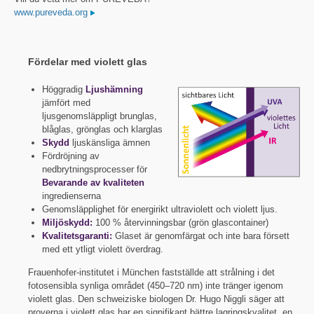
www.pureveda.org
Fördelar med violett glas
Höggradig
Ljushämning
jämfört med
ljusgenomsläppligt brunglas,
blåglas, grönglas och klarglas
Skydd
ljuskänsliga ämnen
Fördröjning av
nedbrytningsprocesser för
Bevarande av kvaliteten
ingredienserna
Genomsläpplighet för energirikt ultraviolett och violett ljus.
Miljöskydd:
100 % återvinningsbar (grön glascontainer)
Kvalitetsgaranti:
Glaset är genomfärgat och inte bara försett
med ett ytligt violett överdrag.
Frauenhofer-institutet i München fastställde att strålning i det
fotosensibla synliga området (450–720 nm) inte tränger igenom
violett glas. Den schweiziske biologen Dr. Hugo Niggli säger att
proverna i violett glas har en signifikant bättre lagringskvalitet, en