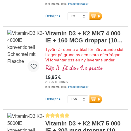
K2-form. Upplöst i skyddande, pesticidfritt
inkl. moms. exkl.
Fraktkostnader
odlad kokos-MCT-olja för bättre
biotillgänglighet. Denna optimala
Detaljer
kombination bidrar till att bibehålla normal
benstomme, bidrar till normal
muskelfunktion samt till immunsystemets
Vitamin D3 + K2 MK7 4 000
normala funktion. Tillverkat i Tyskland
IE + 160 MCG droppar (10
utan genteknik i egen kontrollerad
produktion som funnits i 25 år, vegetariskt
ml)
NY
Tyvärr är denna artikel för närvarande slut
utan tillsatser och laboratorietestat.
i lager på grund av den stora efterfrågan.
Utvecklat av läkare.
Vi förväntar oss en ny leverans under
mer information om vitamin D3 + K2
kalendervecka 34/2026.
Köp 3, få den 4:e gratis
Flytande bioaktivt vitamin D3 + K2 MK7
enligt Dr. med. Michalzik – 333 droppar i
19,95 €
10 ml. En droppe ger 4 000 IE vitamin D3
(1 995,00 €/liter)
och 160 μg K2 (MK7 all-trans). Högsta
inkl. moms. exkl.
Fraktkostnader
premiumkvalitet av högkvalitativt
vegetariskt specialråmaterial i optimal
Detaljer
kombination med den särskilt bioaktiva all-
trans-formen av K2. Upplöst i skyddande,
pesticidfritt odlad kokos-MCT-olja för
Genomsnittligt betyg på 5 av 5 stjärnor
bättre biotillgänglighet. Denna optimala
Vitamin D3 + K2 MK7 5 000
kombination bidrar till att bibehålla normal
benstomme, bidrar till normal
IE + 200 mcg droppar (10