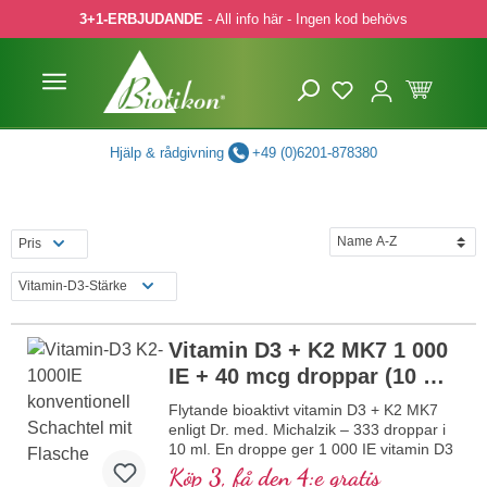
3+1-ERBJUDANDE
- All info här - Ingen kod behövs
pa till huvudinnehåll
Hoppa till sökning
Hoppa till huvudnavigering
Hjälp & rådgivning
+49 (0)6201-878380
Pris
Vitamin-D3-Stärke
Vitamin D3 + K2 MK7 1 000
IE + 40 mcg droppar (10 ml)
NY
Flytande bioaktivt vitamin D3 + K2 MK7
enligt Dr. med. Michalzik – 333 droppar i
10 ml. En droppe ger 1 000 IE vitamin D3
och 40 μg K2 (MK7 all-trans). Högsta
Köp 3, få den 4:e gratis