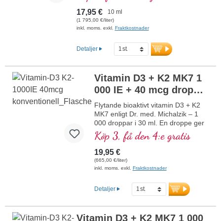
premiumkvalitet från högkvalitativt
vegetariskt specialråmaterial i optimal
17,95 €
10 ml
kombination med den särskilt bioaktiva all-
(1 795,00 €/liter)
trans-formen av K2. Upplöst i skyddande
inkl. moms. exkl.
Fraktkostnader
kokos-MCT-olja, odlad utan pesticider, för
bättre biotillgänglighet. Denna optimala
Detaljer
kombination bidrar till att bibehålla normal
benstomme, bidrar till normal
muskelfunktion samt till immunsystemets
Vitamin D3 + K2 MK7 1
normala funktion. Tillverkad i Tyskland
000 IE + 40 mcg droppar
utan genteknik i egen kontrollerad
produktion sedan 25 år, vegetarisk utan
(30 ml)
NY
Flytande bioaktivt vitamin D3 + K2
tillsatser och laboratorietestad. Utvecklad
MK7 enligt Dr. med. Michalzik – 1
av läkare.
000 droppar i 30 ml. En droppe ger
mer information om vitamin D3 + K2
1 000 IE vitamin D3 och 40 μg K2
Köp 3, få den 4:e gratis
(MK7 all-trans). Högsta
premiumkvalitet av högkvalitativt
19,95 €
vegetariskt specialråmaterial i
(665,00 €/liter)
optimal kombination med särskilt
inkl. moms. exkl.
Fraktkostnader
bioaktiv all-trans K2-form. Löst i
skyddande MCT-olja från kokos,
Detaljer
odlad utan pesticider, för bättre
biotillgänglighet. Denna optimala
kombination stödjer bibehållandet av
Vitamin D3 + K2 MK7 1 000
normal benstomme, bidrar till