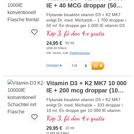
IE + 40 MCG droppar (50
normal muskelfunktion samt till
immunsystemets normala funktion.
ml)
NY
Flytande bioaktivt vitamin D3 + K2 MK7
Tillverkat i Tyskland utan genteknik i
enligt Dr. med. Michalzik – 1 700 droppar i
egen kontrollerad produktion sedan
50 ml. En droppe ger 1 000 IE vitamin D3
25 år, vegetariskt utan tillsatser och
och 40 μg K2 (MK7 all-trans). Högsta
Köp 3, få den 4:e gratis
laboratorietestat. Utvecklat av
premiumkvalitet av högkvalitativ
läkare.
vegetarisk specialråvara i optimal
mer information om vitamin D3
24,95 €
50 ml
kombination med särskilt bioaktiv all-trans
+ K2
(499,00 €/liter)
K2-form. Upplöst i skyddande, pesticidfritt
inkl. moms. exkl.
Fraktkostnader
odlad kokos-MCT-olja för bättre
biotillgänglighet. Denna optimala
Detaljer
kombination bidrar till att bibehålla normal
benstomme, bidrar till normal
muskelfunktion samt till immunsystemets
Vitamin D3 + K2 MK7 10 000
normala funktion. Tillverkat i Tyskland
IE + 200 mcg droppar (10
utan genteknik i egen kontrollerad
produktion sedan 25 år, vegetarisk utan
ml)
NY
Flytande bioaktivt vitamin D3 + K2 MK7
tillsatser och laboratorietestat. Utvecklat
enligt Dr. med. Michalzik – 333 droppar i
av läkare.
10 ml. En droppe ger 10 000 IE vitamin
mer information om vitamin D3 + K2
D3 och 200 μg K2 (MK7 all-trans). Högsta
Köp 3, få den 4:e gratis
premiumkvalitet av högkvalitativt
vegetariskt specialråmaterial i optimal
29,95 €
10 ml
kombination med särskilt bioaktiv all-trans
(2 995,00 €/liter)