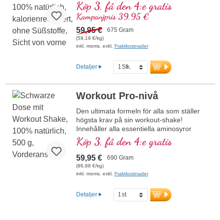
Köp 3, få den 4:e gratis
Den ultimata formulan för alla som ställer
Kampanjpris 39,95 €
högsta krav på sin träningsprodukt!
Innehåller hela spektrumet av essentiella
59,95 €
675 Gram
aminosyror (EAA) och grenade
(59,19 €/kg)
aminosyror (BCAA), kombinerat med
inkl. moms. exkl.
Fraktkostnader
kreatin för bättre muskelprestation och
acetyl-L-karnitin som stöd för
Detaljer
energiförsörjningen. Utan konstgjorda
tillsatser, utan konstgjorda sötningsmedel
– i stället med naturlig Bourbon-vanilj,
Workout Pro-nivå
erytritol och stevia. Med D-pinitol för
optimerad biotillgänglighet av
Den ultimata formeln för alla som ställer
näringsämnena. Utvecklad av läkare,
högsta krav på sin workout-shake!
producerad i Tyskland – högsta kvalitet för
Innehåller alla essentiella aminosyror
din träning.
(EAAs) samt BCAAs, kombinerat med
Köp 3, få den 4:e gratis
kreatin för mer muskelenergi och acetyl-L-
Mer information om Workout Carb
karnitin för optimal energiförsörjning till
59,95 €
690 Gram
Control
mitokondrierna. Med D-pinitol för bättre
(86,88 €/kg)
biotillgänglighet av de högkvalitativa
inkl. moms. exkl.
Fraktkostnader
substanserna samt D-ribos, en essentiell
byggsten för ATP, DNA och
Detaljer
energimolekylen NADH. Workout Pro
Level är fri från artificiella sötningsmedel
och fri från artificiella aromer, innehåller