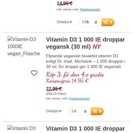
pesticider för bättre biotillgänglighet.
14,95 €
Denna optimala kombination bidrar
inkl. moms. exkl.
Fraktkostnader
till att bibehålla normal benstomme,
bidrar till normal muskelfunktion
Detaljer
samt till immunsystemets normala
funktion. Tillverkat i Tyskland utan
genteknik i egen kontrollerad
Vitamin D3 1 000 IE droppar
produktion som har funnits i 25 år,
vegetariskt, utan tillsatser och
vegansk (30 ml)
NY
laboratorietestat. Utvecklat av
Flytande veganskt bioaktivt vitamin D3
läkare.
enligt Dr. med. Michalzik – 1 000 droppar i
mer information om vitamin D3
30 ml. En droppe ger 1 000 IE veganskt
+ K2
vitamin D3. Högsta premiumkvalitet från
Köp 3, få den 4:e gratis
högkvalitativa kontrollerade lavar (inte
Kampanjpris 14,95 €
från alger!) helt växtbaserat, 100 %
veganskt. Löst i skyddande kokos-MCT-
22,95 €
olja, odlad utan pesticider, för bättre
(498,33 €/liter)
biotillgänglighet. Denna optimala
inkl. moms. exkl.
Fraktkostnader
kombination bidrar till att bibehålla normal
benstomme, bidrar till normal
Detaljer
muskelfunktion samt till immunsystemets
normala funktion. Tillverkat i Tyskland
utan genteknik i egen kontrollerad
Vitamin D3 1 000 IE droppar
produktion som har funnits i 25 år,