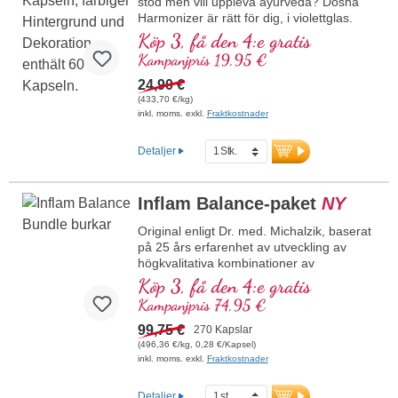
stöd men vill uppleva ayurveda? Dosha
Harmonizer är rätt för dig, i violettglas.
Köp 3, få den 4:e gratis
Kampanjpris 19,95 €
24,90 €
(433,70 €/kg)
inkl. moms. exkl.
Fraktkostnader
Detaljer
Inflam Balance-paket
NY
Original enligt Dr. med. Michalzik, baserat
på 25 års erfarenhet av utveckling av
högkvalitativa kombinationer av
naturämnen. Kombination av tre
Köp 3, få den 4:e gratis
högrenade växtextrakt: grönt te-extrakt
Kampanjpris 74,95 €
med 98 % polyfenoler och 50 % EGCG,
curcuma-extrakt med 95 % curcuminoider
99,75 €
270 Kapslar
i en lecitinmatris samt rökelseextrakt
(496,36 €/kg, 0,28 €/Kapsel)
(Boswellia serrata) med 85 %
inkl. moms. exkl.
Fraktkostnader
boswelliasyror. Den noggrant avstämda
föreningen av dessa standardiserade
Detaljer