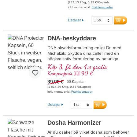
högren D-mannos per dag.
(237,13 €/kg, 0,13 €/Kapsel)
Tillverkad i Tyskland
Särskilt skonsamt bearbetad för
inkl. moms. exkl.
Fraktkostnader
Aluminiumfri försegling
att säkerställa högsta kvalitet
Veganska presslingar fria från PEG och
och renhet. Tillverkad i
Detaljer
karragenan
Tyskland, laboratorietestad
Över 20 års produktionserfarenhet och
samt ISO- och HACCP-
användning av Biotikon-produkter
certifierad. Aluminiumfri
DNA-beskyddare
Din hälsa ligger oss varmt om hjärtat
försegling för en hållbar
förpackning. Utvecklad av
DNA-skyddsformulering enligt Dr. med.
läkare. Dra nytta av över 40 års
Michalzik: Skydda dina celler med en
expertis inom vitalämnen och
högkvalitativ formulering av naturliga
mer än 20 års erfarenhet av
ingredienser som OPC, granatäpple,
Köp 3, få den 4:e gratis
tillverkning av högkvalitativa
lutein, selen och betakaroten. Denna
Kampanjpris 33,90 €
kosttillskott.
formulering stödjer skyddet av DNA,
Mer information om D-
lipider och proteiner mot oxidativ stress.
39,90 €
60 Kapslar
mannos-kapslar
Selen bidrar till att skydda cellerna mot
(1 614,29 €/kg, 0,57 €/Kapsel)
oxidativ stress. Vegansk, fri från alla
inkl. moms. exkl.
Fraktkostnader
tillsatser och tillverkad i Tyskland.
mer information om DNA Protector
Detaljer
Dosha Harmonizer
Är du osäker på vilket dosha som behöver