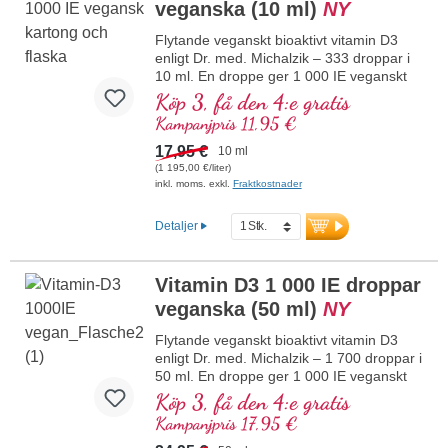
veganska (10 ml)
NY
veganskt, utan tillsatser och
laboratorietestat. Utvecklat av läkare.
Flytande veganskt bioaktivt vitamin D3
mer information om vitamin D3 + K2
enligt Dr. med. Michalzik – 333 droppar i
10 ml. En droppe ger 1 000 IE veganskt
vitamin D3. Högsta premiumkvalitet från
Köp 3, få den 4:e gratis
högkvalitativa kontrollerade lavar (inte
Kampanjpris 11,95 €
från alger!) helt växtbaserat 100 %
veganskt. Upplöst i skyddande kokos-
17,95 €
10 ml
MCT-olja odlad utan pesticider för bättre
(1 195,00 €/liter)
biotillgänglighet. Denna optimala
inkl. moms. exkl.
Fraktkostnader
kombination stödjer bibehållandet av
normal benstomme, bidrar till normal
Detaljer
muskelfunktion samt till immunsystemets
normala funktion. Tillverkat i Tyskland
utan genteknik i egen kontrollerad
Vitamin D3 1 000 IE droppar
produktion som har funnits i 25 år,
veganska (50 ml)
NY
veganskt, utan tillsatser och
laboratorietestat. Utvecklat av läkare.
Flytande veganskt bioaktivt vitamin D3
mer information om vitamin D3 + K2
enligt Dr. med. Michalzik – 1 700 droppar i
50 ml. En droppe ger 1 000 IE veganskt
vitamin D3. Högsta premiumkvalitet från
Köp 3, få den 4:e gratis
högkvalitativa kontrollerade lavar (inte
Kampanjpris 17,95 €
från alger!) helt växtbaserat, 100 %
veganskt. Löst i skyddande kokos-MCT-