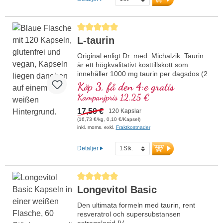
extrakt förenar högkvalitativa råvaror med
kontrollerad kvalitet och jämn renhet.
mer information om bundeln
Genomsnittligt betyg på 5 av 5 stjärnor
L-taurin
Original enligt Dr. med. Michalzik: Taurin
är ett högkvalitativt kosttillskott som
innehåller 1000 mg taurin per dagsdos (2
kapslar). Detta rena extrakt är fritt från
Köp 3, få den 4:e gratis
tillsatser och tillverkas i Tyskland.
Kampanjpris 12,25 €
Förseglingen är aluminiumfri.
mer information om Taurin
17,50 €
120 Kapslar
(16,73 €/kg, 0,10 €/Kapsel)
inkl. moms. exkl.
Fraktkostnader
Detaljer
Genomsnittligt betyg på 5 av 5 stjärnor
Longevitol Basic
Den ultimata formeln med taurin, rent
resveratrol och supersubstansen
astragalosid IV.