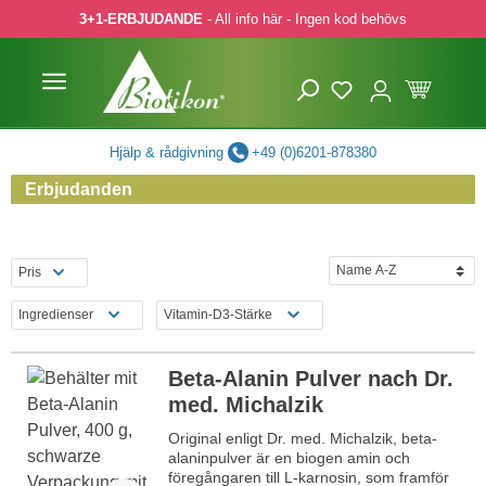
3+1-ERBJUDANDE
- All info här - Ingen kod behövs
pa till huvudinnehåll
Hoppa till sökning
Hoppa till huvudnavigering
Hjälp & rådgivning
+49 (0)6201-878380
Erbjudanden
Pris
Ingredienser
Vitamin-D3-Stärke
Beta-Alanin Pulver nach Dr.
med. Michalzik
Original enligt Dr. med. Michalzik, beta-
alaninpulver är en biogen amin och
föregångaren till L-karnosin, som framför