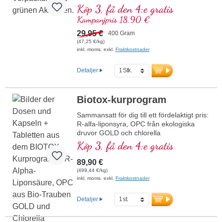
allt förekommer i muskel- och
Köp 3, få den 4:e gratis
nervvävnad. 400 gram renaste beta-
Kampanjpris 18,90 €
alaninpulver för individuell dosering upp till
5 gram per dag. Bästa premiumråvara
29,95 €
400 Gram
garanterat utan tillsatser. Utvecklat av
(47,25 €/kg)
Biotikons läkarteam under ledning av Dr.
inkl. moms. exkl.
Fraktkostnader
med. Alexander Michalzik. Över 20 års
produktionserfarenhet, över 40 års
Detaljer
erfarenhet av vitalämnen.
Biotox-kurprogram
Sammansatt för dig till ett fördelaktigt pris:
R-alfa-liponsyra, OPC från ekologiska
druvor GOLD och chlorella
Köp 3, få den 4:e gratis
89,90 €
(499,44 €/kg)
inkl. moms. exkl.
Fraktkostnader
Detaljer