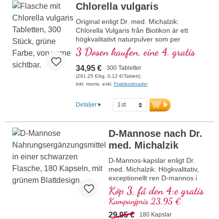
Chlorella vulgaris
Original enligt Dr. med. Michalzik:
Chlorella Vulgaris från Biotikon är ett
högkvalitativt naturpulver som per
dagsdos (2 x 5 presslingar) ger 4 000 mg
3 Dosen kaufen, eine 4. gratis
rent Chlorella-pulver. Algen innehåller 2
120 mg proteiner, 100 mg klorofyll och 30
34,95 €
300 Tabletter
mg karotenoider och stödjer kroppen på
(291,25 €/kg, 0,12 €/Tablett)
ett naturligt sätt. Ett PAK-värde på < 10
inkl. moms. exkl.
Fraktkostnader
μg/kg är en viktig kvalitetsindikator som
understryker produktens renhet. Fri från
Detaljer
alla tillsatser, vegansk och förpackad med
en aluminiumfri försegling, tillverkad i
Tyskland.
D-Mannose nach Dr.
mer information om Chlorella
med. Michalzik
Vulgaris
D-Mannos-kapslar enligt Dr.
4 000 mg rent Chlorella-pulver per
med. Michalzik: Högkvalitativ,
dagsdos (2 x 5 presslingar)
exceptionellt ren D-mannos i
2 120 mg proteiner, 100 mg klorofyll, 30
optimal dosering – vegansk,
Köp 3, få den 4:e gratis
mg karotenoider
naturlig och fri från tillsatser.
PAK-värde < 10 μg/kg som tecken på
Kampanjpris 23,95 €
Utvecklad för riktad daglig
högsta kvalitet
användning med upp till 5 g
29,95 €
180 Kapslar
Fri från alla tillsatser