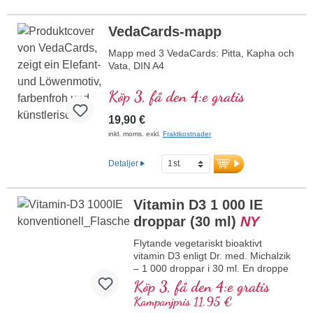
att stödja ledhälsan hos hundar och
katter. Med naturligt innehåll av
VedaCards-mapp
glukosamin, kondroitin och omega-3-
fettsyror. Det främjar broskbildningen,
Mapp med 3 VedaCards: Pitta, Kapha och
lindrar ledbesvär och stärker
Vata, DIN A4
immunförsvaret. Perfekt att dosera, utan
tillsatser och 100 % rent.
Köp 3, få den 4:e gratis
mer information om
19,90 €
grönläppmusselpulver
inkl. moms. exkl.
Fraktkostnader
Detaljer
Vitamin D3 1 000 IE
droppar (30 ml)
NY
Flytande vegetariskt bioaktivt
vitamin D3 enligt Dr. med. Michalzik
– 1 000 droppar i 30 ml. En droppe
ger 1 000 IE vitamin D3. Högsta
Köp 3, få den 4:e gratis
premiumkvalitet. Löst i skyddande
Kampanjpris 11,95 €
MCT-olja från kokos som odlats utan