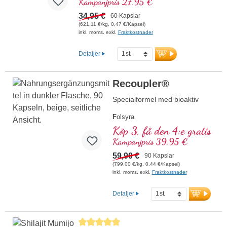
Kampanjpris 27,95 €
hälsosam kost och tillverkas i Tyskland
enligt de högsta kvalitetsstandarderna.
34,95 €
60 Kapslar
Produkten är fri från alla tillsatser,
(621,11 €/kg, 0,47 €/Kapsel)
förpackad med en aluminiumfri försegling
inkl. moms. exkl.
Fraktkostnader
och idealisk för daglig användning.
mer information om Quercetin +
Detaljer
Vitamin C
Recoupler®
Specialformel med bioaktiv
F
olsyra
A
rginin
Köp 3, få den 4:e gratis
L
ykopen
Kampanjpris 39,95 €
C
urkuma
C
59,90 €
urcumin
90 Kapslar
A
(799,00 €/kg, 0,44 €/Kapsel)
skorbinsyra
inkl. moms. exkl.
Fraktkostnader
R
esveratrol
E
(Vitamin E)
B
(Vitamin B12)
Detaljer
Genomsnittligt betyg på 5 av 5 stjärnor