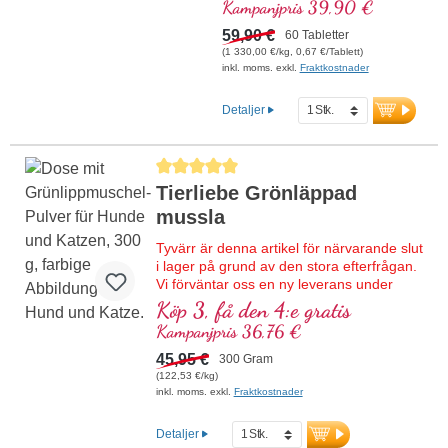
Kampanjpris 39,90 €
Högkvalitativ formulering med
59,90 €
60 Tabletter
NADH, bioaktivt vitamin B12,
(1 330,00 €/kg, 0,67 €/Tablett)
koenzym Q10 och veganskt
inkl. moms. exkl.
Fraktkostnader
vitamin D3. Som
sublingualtablett för upptag
Detaljer
redan via munslemhinnan.
Genomsnittligt betyg på 5 av 5 stjärnor
Tierliebe Grönläppad
mussla
Tyvärr är denna artikel för närvarande slut
i lager på grund av den stora efterfrågan.
Vi förväntar oss en ny leverans under
kalendervecka 33/2026. Om du beställer
Köp 3, få den 4:e gratis
denna artikel nu får du 20 % rabatt på
Kampanjpris 36,76 €
grund av den förlängda leveranstiden.
Om du beställer andra artiklar
45,95 €
300 Gram
tillsammans med denna skickar vi de
(122,53 €/kg)
artiklar som finns i lager omedelbart och
inkl. moms. exkl.
Fraktkostnader
skickar denna artikel kostnadsfritt så snart
den finns i lager igen.
Detaljer
Högkvalitativt grönläppmusselpulver för