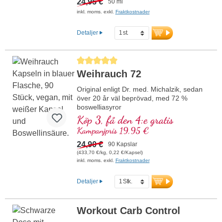
24,95 €
50 ml
olja, odlad utan pesticider, för bättre
inkl. moms. exkl.
Fraktkostnader
biotillgänglighet. Denna optimala
kombination stödjer bibehållandet av
Detaljer
normal benstomme, bidrar till normal
muskelfunktion samt till immunsystemets
normala funktion. Tillverkat i Tyskland
Genomsnittligt betyg på 5 av 5 stjärnor
utan genteknik i egen kontrollerad
produktion som har funnits i 25 år,
Weihrauch 72
veganskt, utan tillsatser och
laboratorietestat. Utvecklat av läkare.
Original enligt Dr. med. Michalzik, sedan
över 20 år väl beprövad, med 72 %
mer information om vitamin D3 + K2
boswelliasyror
Köp 3, få den 4:e gratis
Kampanjpris 19,95 €
24,90 €
90 Kapslar
(433,70 €/kg, 0,22 €/Kapsel)
inkl. moms. exkl.
Fraktkostnader
Detaljer
Workout Carb Control