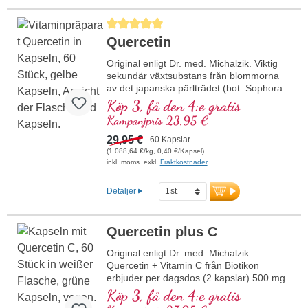
ursprung och den skonsamma
bearbetningen till ett växtextrakt av
Genomsnittligt betyg på 5 av 5 stjärnor
högsta kvalitet.
Quercetin
Hypoallergena veganska
kapselhöljen, tillverkade utan PEG
Original enligt Dr. med. Michalzik. Viktig
och utan karragenan.
sekundär växtsubstans från blommorna
Sedan 25 år framgångsrikt använt av
av det japanska pärlträdet (bot. Sophora
många kunder.
japonica) med 95 % rent quercetin.
Köp 3, få den 4:e gratis
Fri från tillsatser, högsta renhet och
Quercetin är en viktig substans som
optimalt biotillgänglig.
Kampanjpris 23,95 €
forskas intensivt på. Quercetin enligt Dr.
Förseglingen är aluminiumfri.
med. Michalzik innehåller ett högkvalitativt
29,95 €
60 Kapslar
Utvecklad av läkare, tillverkad i egen
premiumextrakt och tillverkas i den egna
(1 088,64 €/kg, 0,40 €/Kapsel)
produktion i Tyskland.
produktionen, som har funnits i över 20 år,
inkl. moms. exkl.
Fraktkostnader
utan några som helst tillsatser i Tyskland.
mer information om
Vi ger dig gärna rådgivning och finns här
munkpeppar
Detaljer
för dig vid alla frågor.
Quercetin plus C
Original enligt Dr. med. Michalzik:
Quercetin + Vitamin C från Biotikon
erbjuder per dagsdos (2 kapslar) 500 mg
rent quercetin och 600 mg buffrat vitamin
Köp 3, få den 4:e gratis
C. Denna kraftfulla kombination stödjer en