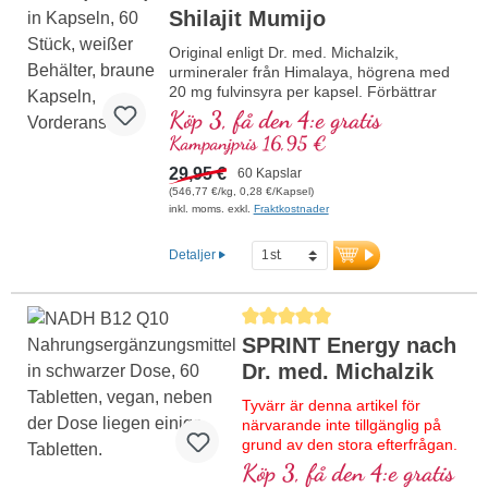
Shilajit Mumijo
Original enligt Dr. med. Michalzik,
urmineraler från Himalaya, högrena med
20 mg fulvinsyra per kapsel. Förbättrar
näringsupptaget genom cellmembranet,
Köp 3, få den 4:e gratis
med mineraler som magnesium, vilket
Kampanjpris 16,95 €
bidrar till normal energiomsättning samt
normal muskelfunktion och nervsystemets
29,95 €
60 Kapslar
normala funktion. Sedan 23 år från egen
(546,77 €/kg, 0,28 €/Kapsel)
produktion i Tyskland av ett traditionsrikt
inkl. moms. exkl.
Fraktkostnader
familjeföretag med skapande av nya
arbetstillfällen utan kapitalistiska kemi-
Detaljer
och läkemedelsföretag som investerare.
Genomsnittligt betyg på 5 av 5 stjärnor
SPRINT Energy nach
Dr. med. Michalzik
Tyvärr är denna artikel för
närvarande inte tillgänglig på
grund av den stora efterfrågan.
Vi förväntar oss nytt lager
Köp 3, få den 4:e gratis
under kalendervecka 37/2026.