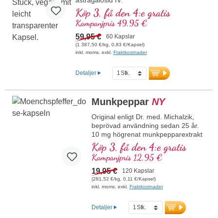
Köp 3, få den 4:e gratis
Kampanjpris 49,95 €
59,95 €
60 Kapslar
(1 387,50 €/kg, 0,83 €/Kapsel)
inkl. moms. exkl.
Fraktkostnader
Detaljer
Munkpeppar
NY
Original enligt Dr. med. Michalzik,
beprövad användning sedan 25 år.
10 mg högrenat munkpepparextrakt
(Vitex agnus-castus) med 5 % vitexin
Köp 3, få den 4:e gratis
per kapsel och dagsdos.
Kampanjpris 12,95 €
Högkvalitativt munkpepparextrakt
framställt av noggrant utvalda frukter
19,95 €
120 Kapslar
från växten Vitex agnus-castus. Den
(281,52 €/kg, 0,11 €/Kapsel)
standardiserade halten på 5 %
inkl. moms. exkl.
Fraktkostnader
vitexin står för kontrollerad kvalitet
och konsekvent renhet. Produkten
Detaljer
övertygar genom sitt naturliga