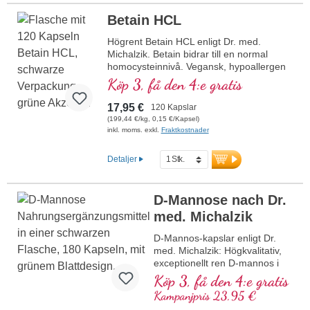
BCAA Pulver
Betain HCL
Högrent Betain HCL enligt Dr. med.
Michalzik. Betain bidrar till en normal
homocysteinnivå. Vegansk, hypoallergen
och fri från tillsatser. Utvecklad i Tyskland
Köp 3, få den 4:e gratis
av läkare, laboratorietestad och hållbart
förpackad – med över 20 års erfarenhet
17,95 €
120 Kapslar
av produktion av mikronäringsämnen.
(199,44 €/kg, 0,15 €/Kapsel)
mer information om Betain HCL-
inkl. moms. exkl.
Fraktkostnader
kapslar
Detaljer
D-Mannose nach Dr.
med. Michalzik
D-Mannos-kapslar enligt Dr.
med. Michalzik: Högkvalitativ,
exceptionellt ren D-mannos i
optimal dosering – vegansk,
Köp 3, få den 4:e gratis
naturlig och fri från tillsatser.
Kampanjpris 23,95 €
Utvecklad för riktad daglig