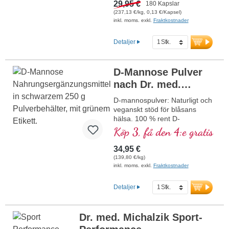
användning med upp till 5 g
29,95 €
180 Kapslar
högren D-mannos per dag.
(237,13 €/kg, 0,13 €/Kapsel)
Särskilt skonsamt bearbetad för
inkl. moms. exkl.
Fraktkostnader
att säkerställa högsta kvalitet
och renhet. Tillverkad i
Detaljer
Tyskland, laboratorietestad
samt ISO- och HACCP-
certifierad. Aluminiumfri
D-Mannose Pulver
försegling för en hållbar
nach Dr. med.
förpackning. Utvecklad av
läkare. Dra nytta av över 40 års
Michalzik
D-mannospulver: Naturligt och
expertis inom vitalämnen och
veganskt stöd för blåsans
mer än 20 års erfarenhet av
hälsa. 100 % rent D-
tillverkning av högkvalitativa
mannospulver, högrent och fritt
Köp 3, få den 4:e gratis
kosttillskott.
från tillsatser. 250 g per burk,
Mer information om D-
flexibelt att dosera.
34,95 €
mannos-kapslar
(139,80 €/kg)
mer information om D-
inkl. moms. exkl.
Fraktkostnader
mannospulver
Detaljer
Dr. med. Michalzik Sport-