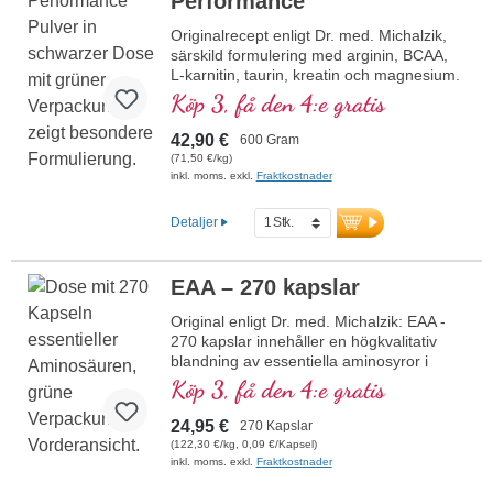
Performance
Originalrecept enligt Dr. med. Michalzik,
särskild formulering med arginin, BCAA,
L-karnitin, taurin, kreatin och magnesium.
Köp 3, få den 4:e gratis
42,90 €
600 Gram
(71,50 €/kg)
inkl. moms. exkl.
Fraktkostnader
Detaljer
EAA – 270 kapslar
Original enligt Dr. med. Michalzik: EAA -
270 kapslar innehåller en högkvalitativ
blandning av essentiella aminosyror i
optimala proportioner. Denna formula är
Köp 3, få den 4:e gratis
fri från tillsatser och tillverkas i Tyskland.
Förseglingen är aluminiumfri.
24,95 €
270 Kapslar
mer information om EAA - 270
(122,30 €/kg, 0,09 €/Kapsel)
kapslar
inkl. moms. exkl.
Fraktkostnader