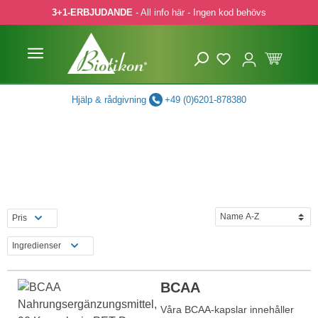
3+1-ERBJUDANDE
- All info här - Ingen kod behövs
pa till huvudinnehåll
Hoppa till sökning
Hoppa till huvudnavigering
Hjälp & rådgivning
+49 (0)6201-878380
Pris
Ingredienser
BCAA
Våra BCAA-kapslar innehåller