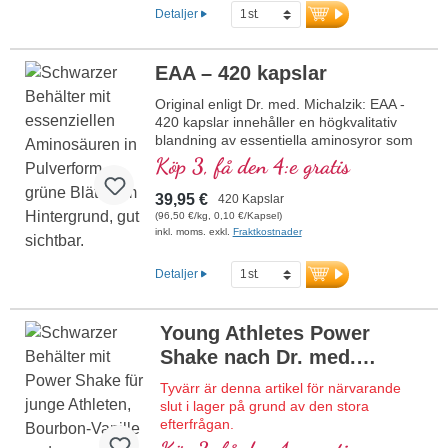
Detaljer
EAA – 420 kapslar
Original enligt Dr. med. Michalzik: EAA -
420 kapslar innehåller en högkvalitativ
blandning av essentiella aminosyror som
föreligger i optimala förhållanden. Denna
Köp 3, få den 4:e gratis
formula är fri från tillsatser och tillverkas i
Tyskland. Förseglingen är aluminiumfri.
39,95 €
420 Kapslar
mer information om EAA - 420
(96,50 €/kg, 0,10 €/Kapsel)
kapslar
inkl. moms. exkl.
Fraktkostnader
Detaljer
Young Athletes Power
Shake nach Dr. med.
Michalzik
Tyvärr är denna artikel för närvarande
slut i lager på grund av den stora
efterfrågan.