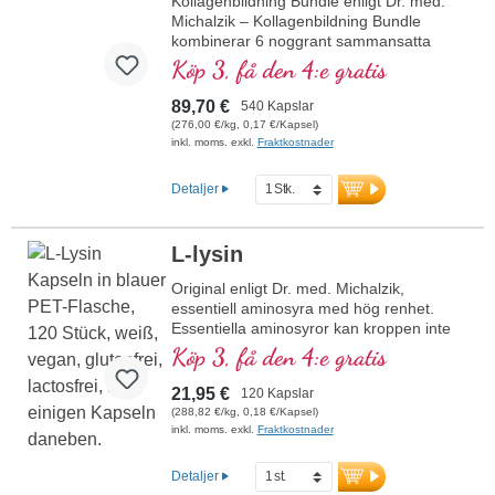
Kollagenbildning Bundle enligt Dr. med.
Michalzik – Kollagenbildning Bundle
kombinerar 6 noggrant sammansatta
kosttillskott med glycin, prolin, lysin, järn,
Köp 3, få den 4:e gratis
zink och vitamin C, vilket bidrar till normal
kollagenbildning för hudens och
89,70 €
540 Kapslar
benstommens normala funktion. Tillverkat
(276,00 €/kg, 0,17 €/Kapsel)
i Tyskland, 100 % veganskt,
inkl. moms. exkl.
Fraktkostnader
laboratorietestat och fritt från GMO. Fri
från tillsatser – inga klumpförebyggande
Detaljer
medel, färgämnen eller
konserveringsmedel.
mer information om
L-lysin
Kollagenbildning Bundle
Original enligt Dr. med. Michalzik,
essentiell aminosyra med hög renhet.
Essentiella aminosyror kan kroppen inte
själv producera och måste därför tillföras
Köp 3, få den 4:e gratis
kroppen. Original från Biotikon sedan 23
år från egen produktion i Tyskland av ett
21,95 €
120 Kapslar
traditionsrikt familjeföretag. Utan tillsatser,
(288,82 €/kg, 0,18 €/Kapsel)
hög renhet och hög effektivitet. Utvecklad
inkl. moms. exkl.
Fraktkostnader
av ett läkarteam med hög expertis inom
växtämnen samt makro- och
Detaljer
mikronäringsämnen under ledning av Dr.