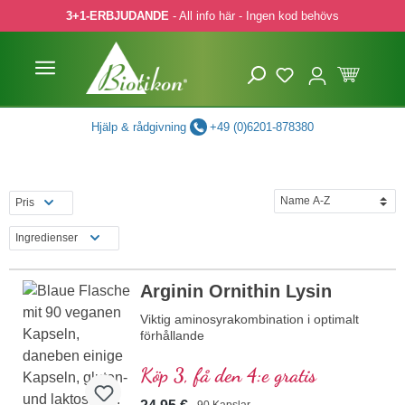
3+1-ERBJUDANDE
- All info här - Ingen kod behövs
pa till huvudinnehåll
Hoppa till sökning
Hoppa till huvudnavigering
Hjälp & rådgivning
+49 (0)6201-878380
Pris
Ingredienser
Arginin Ornithin Lysin
Viktig aminosyrakombination i optimalt
förhållande
Köp 3, få den 4:e gratis
90 Kapslar