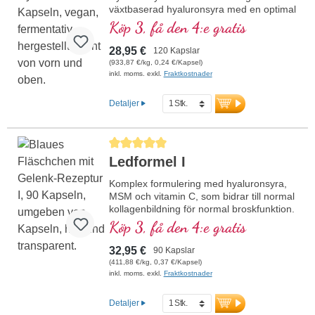
växtbaserad hyaluronsyra med en optimal
partikelstorlek på 500K Dalton per
Köp 3, få den 4:e gratis
dagsdos (1 kapsel). Detta högkvalitativa
kosttillskott tillverkas i Tyskland och är fritt
28,95 €
120 Kapslar
från tillsatser.
(933,87 €/kg, 0,24 €/Kapsel)
inkl. moms. exkl.
Fraktkostnader
mer information om hyaluronsyra
Detaljer
Genomsnittligt betyg på 5 av 5 stjärnor
Ledformel I
Komplex formulering med hyaluronsyra,
MSM och vitamin C, som bidrar till normal
kollagenbildning för normal broskfunktion.
För specifik tillförsel till broskiga
Köp 3, få den 4:e gratis
ledstrukturer i en optimal
sammansättning.
32,95 €
90 Kapslar
(411,88 €/kg, 0,37 €/Kapsel)
inkl. moms. exkl.
Fraktkostnader
Detaljer