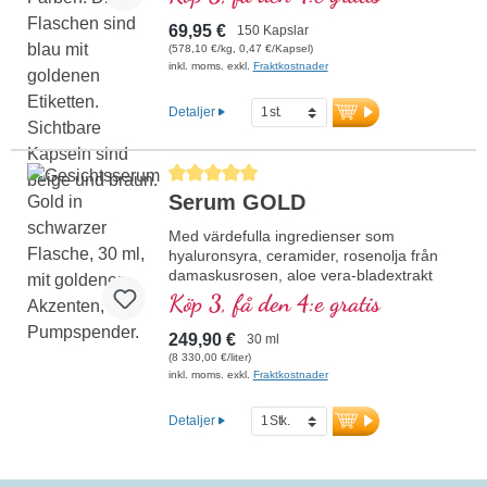
69,95 €
150 Kapslar
(578,10 €/kg, 0,47 €/Kapsel)
inkl. moms. exkl.
Fraktkostnader
Detaljer
Genomsnittligt betyg på 5 av 5 stjärnor
Serum GOLD
Med värdefulla ingredienser som
hyaluronsyra, ceramider, rosenolja från
damaskusrosen, aloe vera-bladextrakt
och mycket mer.
Köp 3, få den 4:e gratis
249,90 €
30 ml
(8 330,00 €/liter)
inkl. moms. exkl.
Fraktkostnader
Detaljer