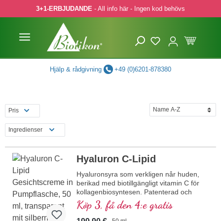
3+1-ERBJUDANDE
- All info här - Ingen kod behövs
pa till huvudinnehåll
Hoppa till sökning
Hoppa till huvudnavigering
Hjälp & rådgivning
+49 (0)6201-878380
Pris
Ingredienser
Hyaluron C-Lipid
Hyaluronsyra som verkligen når huden,
berikad med biotillgängligt vitamin C för
kollagenbiosyntesen. Patenterad och
innovativ, utan emulgeringsmedel, utan
Köp 3, få den 4:e gratis
konserveringsmedel. Booster för kollagen
och elastiska fibrer för en ungdomlig hud.
50 ml