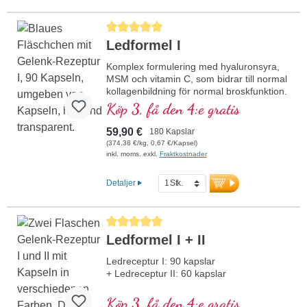
Genomsnittligt betyg på 5 av 5 stjärnor
Ledformel I
Komplex formulering med hyaluronsyra,
MSM och vitamin C, som bidrar till normal
kollagenbildning för normal broskfunktion.
För specifik tillförsel till broskiga
Köp 3, få den 4:e gratis
ledstrukturer i en optimal
sammansättning.
59,90 €
180 Kapslar
(374,38 €/kg, 0,67 €/Kapsel)
inkl. moms. exkl.
Fraktkostnader
Detaljer
Genomsnittligt betyg på 5 av 5 stjärnor
Ledformel I + II
Ledreceptur I: 90 kapslar
+ Ledreceptur II: 60 kapslar
Köp 3, få den 4:e gratis