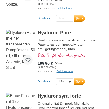
199,90 €
(3 998,00 €/liter)
inkl. moms. exkl.
Fraktkostnader
Detaljer
Hyaluron Pure
Hyaluronsyra som verkligen når huden.
Patenterad och innovativ, utan
emulgeringsmedel, utan
konserveringsmedel. Booster för kollagen
Köp 3, få den 4:e gratis
och elastiska fibrer för en ungdomlig hud.
199,90 €
50 ml
(3 998,00 €/liter)
inkl. moms. exkl.
Fraktkostnader
Detaljer
Hyaluronsyra forte
Original enligt Dr. med. Michalzik:
Hyaluronsyra innehåller 280 mg rent