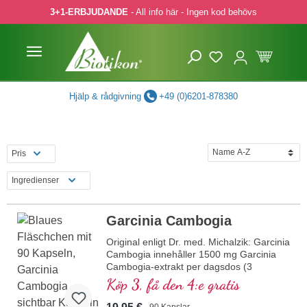
3+1-ERBJUDANDE
- All info här - Ingen kod behövs
pa till huvudinnehåll
Hoppa till sökning
Hoppa till huvudnavigering
Hjälp & rådgivning
+49 (0)6201-878380
Pris
Ingredienser
Garcinia Cambogia
Original enligt Dr. med. Michalzik: Garcinia
Cambogia innehåller 1500 mg Garcinia
Cambogia-extrakt per dagsdos (3
kapslar). Detta högkvalitativa extrakt är
Köp 3, få den 4:e gratis
fritt från tillsatser och tillverkas i Tyskland.
Förseglingen är aluminiumfri.
90 Kapslar