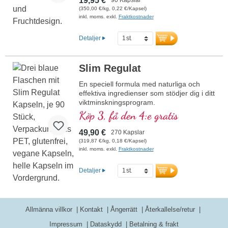
19,95 €
(350,00 €/kg, 0,22 €/Kapsel)
mer information om Garcinia
inkl. moms. exkl.
Fraktkostnader
Cambogia
Detaljer
Slim Regulat
En speciell formula med naturliga och
effektiva ingredienser som stödjer dig i ditt
viktminskningsprogram.
Köp 3, få den 4:e gratis
49,90 €
270 Kapslar
(319,87 €/kg, 0,18 €/Kapsel)
inkl. moms. exkl.
Fraktkostnader
Detaljer
Allmänna villkor
Kontakt
Ångerrätt
Återkallelse/retur
Impressum
Dataskydd
Betalning & frakt