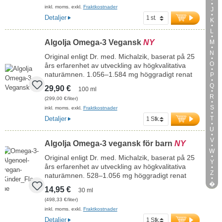
dagliga behovet.
inkl. moms. exkl.
Fraktkostnader
J
Detaljer
mer information om alfa-liponsyra
K
L
Algolja Omega-3 Vegansk
NY
M
N
Original enligt Dr. med. Michalzik, baserat på 25
O
års erfarenhet av utveckling av högkvalitativa
naturämnen. 1.056–1.584 mg höggradigt renat
P
omega-3-algolja från mikroalgen Schizochytrium
Q
29,90 €
100 ml
sp. per dagsdos (30–45 droppar), med 594–890
R
(299,00 €/liter)
mg omega-3-fettsyror, varav 200–299 mg EPA
S
inkl. moms. exkl.
Fraktkostnader
och 394–591 mg DHA. Enkel dosering med
pipett. Högkvalitativ vegansk omega-3-algolja
T
Detaljer
med naturligt innehåll av EPA och DHA – ett
U
växtbaserat alternativ till fiskolja.
V
Algolja Omega-3 vegansk för barn
NY
W
mer information om omega-3-algolja
Original enligt Dr. med. Michalzik, baserat på 25
Y
års erfarenhet av utveckling av högkvalitativa
Z
naturämnen. 528–1.056 mg höggradigt renat
omega-3-algolja från mikroalgen Schizochytrium
�
14,95 €
30 ml
sp. per dagsdos (15–30 droppar), med 238–476
(498,33 €/liter)
mg omega-3-fettsyror, varav 80–160 mg EPA och
inkl. moms. exkl.
Fraktkostnader
158–316 mg DHA.
Enkel dosering med pipett. Högkvalitativ vegansk
Detaljer