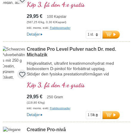
Köp 3, få den 4:e gratis
kosttillskott är fritt från tillsatser och tillverkas i
Tyskland. Förseglingen är aluminiumfri.
29,95 €
100 Kapslar
mer information om Cordyceps forte
(587,25 €/kg, 0,30 €/Kapsel)
inkl. moms. exkl.
Fraktkostnader
Detaljer
Creatine Pro Level Pulver nach Dr. med.
Michalzik
Högkvalitativt, ultrafint kreatinmonohydrat med
bioboostern D-pinitol för förbättrat upptag.
Stödjer den fysiska prestationsförmågan vid
intensiva träningspass och främjar återhämtning
Köp 3, få den 4:e gratis
efter träning. Perfekt lösligt, flexibelt att dosera.
Veganskt, utan artificiella tillsatser, med
aluminiumfri försegling – utvecklat av läkare och
29,95 €
250 Gram
producerat i Tyskland.
(119,80 €/kg)
inkl. moms. exkl.
Fraktkostnader
Mer information om Creatine Pro Level
Detaljer
Creatine Pro-nivå