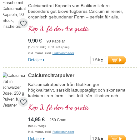
mer information om BS-85
Calciumcitrat Kapseln von Biotikon liefern
besonders gut bioverfügbares Calcium in reiner,
organisch gebundener Form – perfekt für alle,
die Wert auf höchste Qualität, Reinheit und
Köp 3, få den 4:e gratis
Verträglichkeit legen. Calcium spielt eine
entscheidende Rolle im Körper. Es ist wichtig für
Energie, Knochen, Zähne, Muskeln, Nerven
9,90 €
90 Kapslar
sowie Verdauung, Zellstoffwechsel. Auch für
(173,68 €/kg, 0,11 €/Kapsel)
Kinder und Frauen in den Wechseljahren
inkl. moms. exkl.
Fraktkostnader
geeignet.Dank der schonenden Citratbindung ist
Detaljer
es magenfreundlich und auch bei empfindlicher
Verdauung sehr gut verträglich. Die veganen
Kapseln enthalten kein Magnesiumstearat, keine
Calciumcitratpulver
Konservierungsstoffe oder sonstige Zusatzstoffe
und sind ideal für den täglichen Einsatz – bei
Kalciumcitratpulver från Biotikon ger
erhöhtem Bedarf oder zur gezielten Versorgung.
högkvalitativt, särskilt lättupptagligt och skonsamt
Verpackt in einer aluminiumfreien Versiegelung,
kalcium i ren form – helt fritt från tillsatser och
von Ärzten entwickelt und in Deutschland
med optimal biotillgänglighet. Kalcium spelar en
Köp 3, få den 4:e gratis
hergestellt – geprüft nach ISO- und HACCP-
avgörande roll i kroppen. Det är viktigt för energi,
Standards.
skelett, tänder, muskler, nerver samt
matsmältning och cellomsättning. Passar även
mehr Informationen zu Calciumcitrat
14,95 €
250 Gram
för barn och kvinnor i klimakteriet. Tack vare den
(59,80 €/kg)
skonsamma citratbindningen är det vänligt mot
inkl. moms. exkl.
Fraktkostnader
magen och mycket väl tolererat även vid känslig
Detaljer