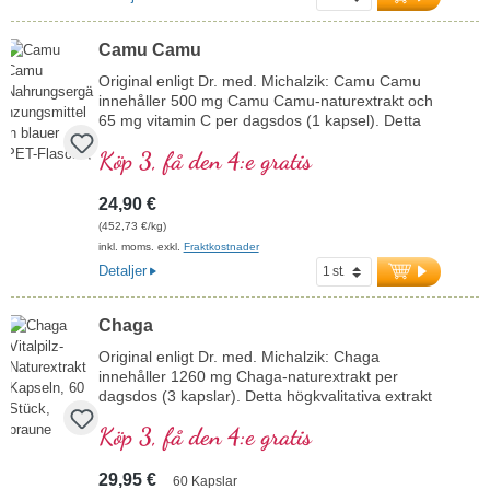
matsmältning. Det helt växtbaserade pulvret är
idealiskt för personer med ett ökat behov av
kalcium – från aktiva vuxna till äldre personer.
Camu Camu
Förpackat med aluminiumfri försegling, tillverkat i
Tyskland samt testat och utvecklat med över 20
Original enligt Dr. med. Michalzik: Camu Camu
års erfarenhet inom högkvalitativa vitalämnen.
innehåller 500 mg Camu Camu-naturextrakt och
65 mg vitamin C per dagsdos (1 kapsel). Detta
mer information om kalciumcitrat
högkvalitativa extrakt är rikt på naturliga
Köp 3, få den 4:e gratis
vitaminer och antioxidanter och fritt från tillsatser.
Förseglingen är aluminiumfri.
mer information om Camu Camu
24,90 €
(452,73 €/kg)
inkl. moms. exkl.
Fraktkostnader
Detaljer
Chaga
Original enligt Dr. med. Michalzik: Chaga
innehåller 1260 mg Chaga-naturextrakt per
dagsdos (3 kapslar). Detta högkvalitativa extrakt
är rikt på värdefulla innehållsämnen och fritt från
Köp 3, få den 4:e gratis
tillsatser. Förseglingen är aluminiumfri.
mer information om Chaga
29,95 €
60 Kapslar