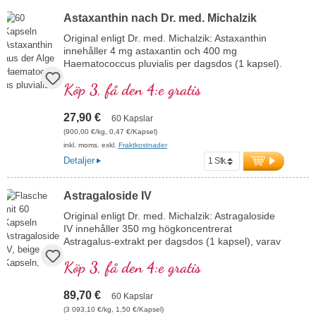
Astaxanthin nach Dr. med. Michalzik
Original enligt Dr. med. Michalzik: Astaxanthin
innehåller 4 mg astaxantin och 400 mg
Haematococcus pluvialis per dagsdos (1 kapsel).
Detta högkvalitativa extrakt är rikt på
Köp 3, få den 4:e gratis
antioxidanter och fritt från tillsatser. Förseglingen
är aluminiumfri.
mer information om Astaxanthin
27,90 €
60 Kapslar
(900,00 €/kg, 0,47 €/Kapsel)
inkl. moms. exkl.
Fraktkostnader
Detaljer
Astragaloside IV
Original enligt Dr. med. Michalzik: Astragaloside
IV innehåller 350 mg högkoncentrerat
Astragalus-extrakt per dagsdos (1 kapsel), varav
50 mg rent Astragalosid IV. Detta 50-faldigt
Köp 3, få den 4:e gratis
koncentrerade extrakt utvinns ur Astragalus
membranaceus och är idealiskt för alla som på
ett naturligt sätt vill främja sin vitalitet.
89,70 €
60 Kapslar
mer information om Astragaloside IV
(3 093,10 €/kg, 1,50 €/Kapsel)