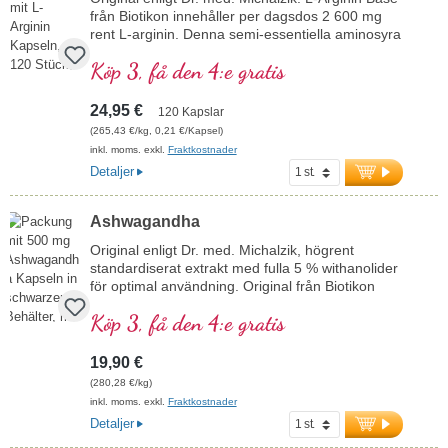
från Biotikon innehåller per dagsdos 2 600 mg
rent L-arginin. Denna semi-essentiella aminosyra
uppskattas särskilt inom sport- och
Köp 3, få den 4:e gratis
fitnessområdet. Tillverkad i Tyskland under strikta
kvalitetskontroller är den fri från alla tillsatser och
förpackas med en aluminiumfri försegling.
24,95 €
120 Kapslar
Idealisk som dagligt kosttillskott och lämplig för
(265,43 €/kg, 0,21 €/Kapsel)
veganer.
inkl. moms. exkl.
Fraktkostnader
mer information om L-Arginin Base
Detaljer
Ashwagandha
Original enligt Dr. med. Michalzik, högrent
standardiserat extrakt med fulla 5 % withanolider
för optimal användning. Original från Biotikon
sedan 23 år från egen produktion i Tyskland av
Köp 3, få den 4:e gratis
ett traditionsrikt familjeföretag. Utan tillsatser,
högrent och mycket effektivt. Utvecklat av ett
läkarteam med hög expertis inom växtämnen
19,90 €
under ledning av Dr. med. Alexander Michalzik.
(280,28 €/kg)
inkl. moms. exkl.
Fraktkostnader
Detaljer