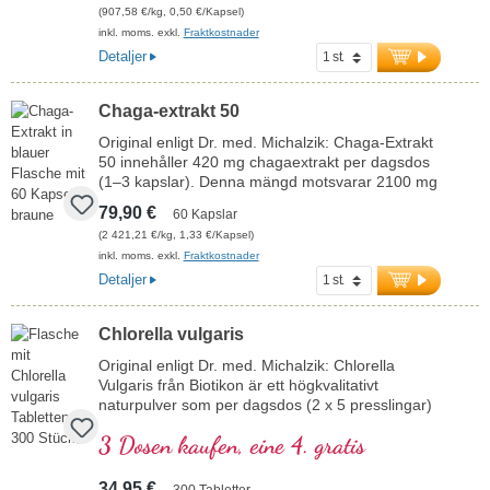
(907,58 €/kg, 0,50 €/Kapsel)
inkl. moms. exkl.
Fraktkostnader
Detaljer
Chaga-extrakt 50
Original enligt Dr. med. Michalzik: Chaga-Extrakt
50 innehåller 420 mg chagaextrakt per dagsdos
(1–3 kapslar). Denna mängd motsvarar 2100 mg
färska chagaparasiter. Detta högkvalitativa
79,90 €
60 Kapslar
kosttillskott är fritt från tillsatser och tillverkas i
(2 421,21 €/kg, 1,33 €/Kapsel)
Tyskland. Förseglingen är aluminiumfri.
inkl. moms. exkl.
Fraktkostnader
mer information om Chaga-Extrakt 50
Detaljer
Chlorella vulgaris
Original enligt Dr. med. Michalzik: Chlorella
Vulgaris från Biotikon är ett högkvalitativt
naturpulver som per dagsdos (2 x 5 presslingar)
ger 4 000 mg rent Chlorella-pulver. Algen
3 Dosen kaufen, eine 4. gratis
innehåller 2 120 mg proteiner, 100 mg klorofyll
och 30 mg karotenoider och stödjer kroppen på
ett naturligt sätt. Ett PAK-värde på < 10 μg/kg är
34,95 €
300 Tabletter