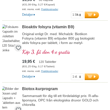
(431,08 €/kg, 0,27 €/Kapsel)
inkl. moms. exkl.
Fraktkostnader
Detaljer
Bioaktiv folsyra (vitamin B9)
Original enligt Dr. med. Michalzik: Biotikon
Folsyra (vitamin B9) erbjuder 800 µg biologiskt
aktiv folsyra per tablett, i form av metyl­
tetrahydrofolat (5-MTHF), som tas upp särskilt
Köp 3, få den 4:e gratis
väl av kroppen. Folsyra bidrar till normal
blodbildning och immunsystemets normala
funktion. Fri från alla tillsatser, förpackas
19,95 €
120 Tabletter
produkten i en aluminiumfri försegling. Tillverkad i
(831,25 €/kg, 0,17 €/Tablett)
Tyskland enligt de högsta kvalitetsstandarderna.
inkl. moms. exkl.
Fraktkostnader
mer information om folsyra
Detaljer
Biotox-kurprogram
Sammansatt för dig till ett fördelaktigt pris: R-alfa-
liponsyra, OPC från ekologiska druvor GOLD och
chlorella