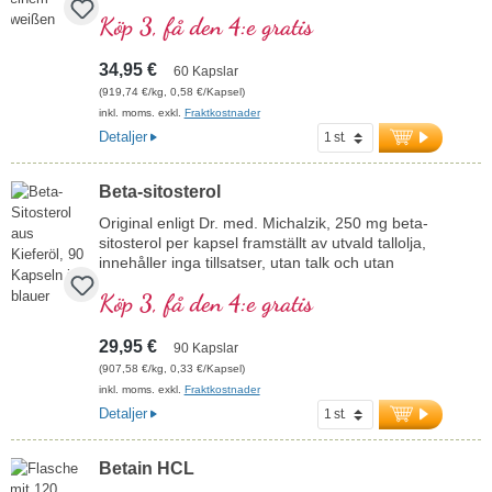
särskilt skonsamt för att hålla den syrakänsliga
Köp 3, få den 4:e gratis
beta-1,6-glukan-sidomolekylkedjan intakt. Till
skillnad från beta-glukaner från havre eller andra
källor, som saknar sidokedjor, erbjuder detta
34,95 €
60 Kapslar
glukan ett optimalt bindningsförhållande, vilket
(919,74 €/kg, 0,58 €/Kapsel)
gör det särskilt värdefullt. Per dagsdos (1–3
inkl. moms. exkl.
Fraktkostnader
kapslar) tillförs 500–1 500 mg beta-glukan med
Detaljer
en renhet på minst 85 %. Fri från tillsatser och
förpackad med en aluminiumfri försegling.
mer information om Beta-Glucan Pur
Beta-sitosterol
Original enligt Dr. med. Michalzik, 250 mg beta-
sitosterol per kapsel framställt av utvald tallolja,
innehåller inga tillsatser, utan talk och utan
kiseldioxid. Karragenfria veganska kapselskal.
Köp 3, få den 4:e gratis
Uteslutande premiumråvaror används. Tillverkad
i Tyskland i den egna produktionen som har
funnits i över 20 år.
29,95 €
90 Kapslar
mer information
(907,58 €/kg, 0,33 €/Kapsel)
inkl. moms. exkl.
Fraktkostnader
Detaljer
Betain HCL