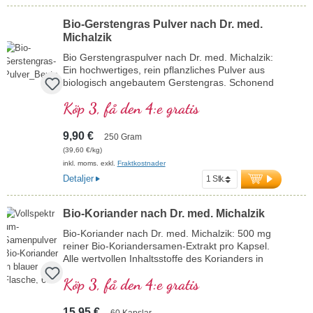
köket och traditionellt i många kulturer.
mer information om ekologisk
Bio-Gerstengras Pulver nach Dr. med.
bockhornsklöver
Michalzik
Bio Gerstengraspulver nach Dr. med. Michalzik:
Ein hochwertiges, rein pflanzliches Pulver aus
biologisch angebautem Gerstengras. Schonend
verarbeitet, um die Fülle an Vitalstoffen wie
Köp 3, få den 4:e gratis
Chlorophyll, Ballaststoffen, Vitaminen und
Mineralstoffen zu bewahren. Das Pulver ist leicht
löslich, vielseitig einsetzbar und frei von jeglichen
9,90 €
250 Gram
Zusätzen – ideal zur Unterstützung einer
(39,60 €/kg)
ausgewogenen, bewussten Ernährung. Perfekt
inkl. moms. exkl.
Fraktkostnader
geeignet für Smoothies, Säfte oder als tägliche
Detaljer
Nährstoffquelle. Vegan, glutenfrei und in
umweltfreundlicher, aluminiumfreier Verpackung.
Mehr Informationen zu Bio
Bio-Koriander nach Dr. med. Michalzik
Gerstengraspulver
Bio-Koriander nach Dr. med. Michalzik: 500 mg
reiner Bio-Koriandersamen-Extrakt pro Kapsel.
Alle wertvollen Inhaltsstoffe des Korianders in
Premiumqualität. Vegan, ohne Zusätze und mit
Köp 3, få den 4:e gratis
aluminiumfreier Versiegelung.
mehr Informationen zu Bio-Koriander
Samenpulver Kapseln
15,95 €
60 Kapslar