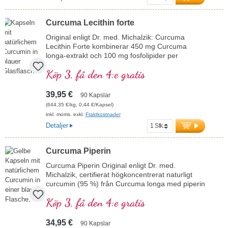
Curcuma Lecithin forte
Original enligt Dr. med. Michalzik: Curcuma
Lecithin Forte kombinerar 450 mg Curcuma
longa-extrakt och 100 mg fosfolipider per
dagsdos (1 kapsel). Det högkvalitativa
Köp 3, få den 4:e gratis
curcumaextraktet är standardiserat till 95 %
curcuminoider och kompletteras med fosfolipider
för att optimera biotillgängligheten. Förseglingen
39,95 €
90 Kapslar
är aluminiumfri.
(644,35 €/kg, 0,44 €/Kapsel)
mer information om Curcuma Lecithin Forte
inkl. moms. exkl.
Fraktkostnader
Detaljer
Curcuma Piperin
Curcuma Piperin Original enligt Dr. med.
Michalzik, certifierat högkoncentrerat naturligt
curcumin (95 %) från Curcuma longa med piperin
(95 %) från Piper nigrum för optimal
Köp 3, få den 4:e gratis
biotillgänglighet och effektivitet. Tillverkningen i
våra egna produktionsanläggningar i Tyskland
och de höga kvalitetskontrollerna, bl.a. med C14-
34,95 €
90 Kapslar