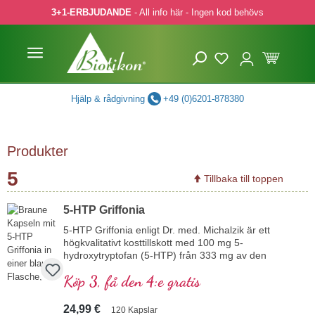
3+1-ERBJUDANDE
- All info här - Ingen kod behövs
pa till huvudinnehåll
Hoppa till sökning
Hoppa till huvudnavigering
Hjälp & rådgivning
+49 (0)6201-878380
Produkter
5
Tillbaka till toppen
5-HTP Griffonia
5-HTP Griffonia enligt Dr. med. Michalzik är ett
högkvalitativt kosttillskott med 100 mg 5-
hydroxytryptofan (5-HTP) från 333 mg av den
afrikanska svartbönan (Griffonia simplicifolia),
Köp 3, få den 4:e gratis
utan tillsatser, av högren kvalitet.
24,99 €
120 Kapslar