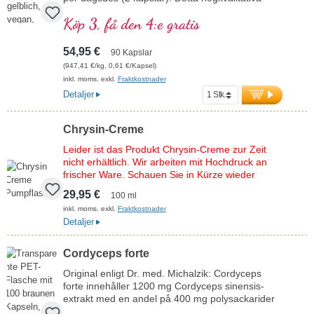
extrakt är fritt från tillsatser och tillverkas i
Köp 3, få den 4:e gratis
Tyskland. Förseglingen är aluminiumfri.
mer information om Chrysin Piperin
54,95 €
90 Kapslar
(947,41 €/kg, 0,61 €/Kapsel)
inkl. moms. exkl.
Fraktkostnader
Detaljer
Chrysin-Creme
Leider ist das Produkt Chrysin-Creme zur Zeit
nicht erhältlich. Wir arbeiten mit Hochdruck an
frischer Ware. Schauen Sie in Kürze wieder
vorbei.
29,95 €
100 ml
inkl. moms. exkl.
Fraktkostnader
Detaljer
Cordyceps forte
Original enligt Dr. med. Michalzik: Cordyceps
forte innehåller 1200 mg Cordyceps sinensis-
extrakt med en andel på 400 mg polysackarider
per dagsdos (3 kapslar). Detta högkvalitativa