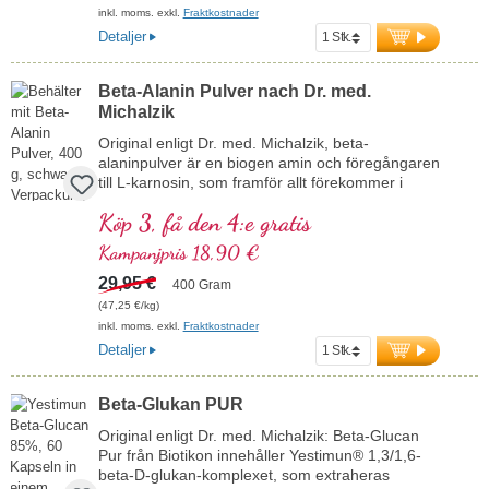
inkl. moms. exkl.
Fraktkostnader
Detaljer
Beta-Alanin Pulver nach Dr. med.
Michalzik
Original enligt Dr. med. Michalzik, beta-
alaninpulver är en biogen amin och föregångaren
till L-karnosin, som framför allt förekommer i
muskel- och nervvävnad. 400 gram renaste beta-
Köp 3, få den 4:e gratis
alaninpulver för individuell dosering upp till 5
gram per dag. Bästa premiumråvara garanterat
Kampanjpris 18,90 €
utan tillsatser. Utvecklat av Biotikons läkarteam
under ledning av Dr. med. Alexander Michalzik.
29,95 €
400 Gram
Över 20 års produktionserfarenhet, över 40 års
(47,25 €/kg)
erfarenhet av vitalämnen.
inkl. moms. exkl.
Fraktkostnader
Detaljer
Beta-Glukan PUR
Original enligt Dr. med. Michalzik: Beta-Glucan
Pur från Biotikon innehåller Yestimun® 1,3/1,6-
beta-D-glukan-komplexet, som extraheras