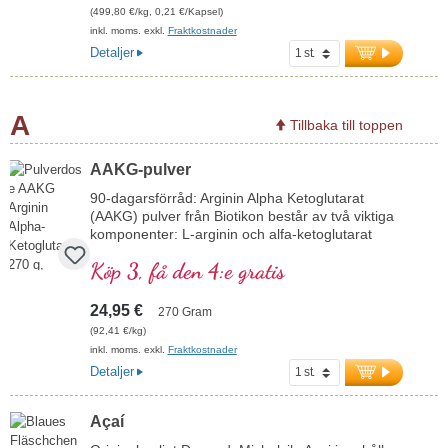
(499,80 €/kg, 0,21 €/Kapsel)
inkl. moms. exkl.
Fraktkostnader
Detaljer
A
Tillbaka till toppen
AAKG-pulver
90-dagarsförråd: Arginin Alpha Ketoglutarat
(AAKG) pulver från Biotikon består av två viktiga
komponenter: L-arginin och alfa-ketoglutarat
(AKG). Olika leverantörer säljer denna produkt
Köp 3, få den 4:e gratis
med varierande sammansättning av de två
ämnena. Biotikon erbjuder det högkoncentrerade
arginin-AKG i det optimala 1:1-förhållandet, det
24,95 €
270 Gram
vill säga 50 % arginin och fulla 50 % AKG. Alfa-
(92,41 €/kg)
ketoglutarat (AKG) är en värdefull aktiv substans
inkl. moms. exkl.
Fraktkostnader
som spelar en central roll i energimetabolismen.
Detaljer
Denna speciella form av L-arginin uppskattas
också inom idrottsområdet. Arginin är i
kombination med AKG särskilt biotillgängligt. Fritt
Açaí
från alla tillsatser och förpackat med en