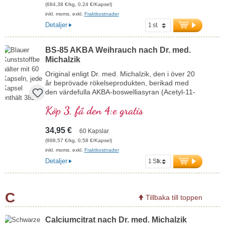
(684,38 €/kg, 0,24 €/Kapsel)
inkl. moms. exkl.
Fraktkostnader
Detaljer
BS-85 AKBA Weihrauch nach Dr. med.
Michalzik
Original enligt Dr. med. Michalzik, den i över 20
år beprövade rökelseprodukten, berikad med
den värdefulla AKBA-boswelliasyran (Acetyl-11-
keto-β-boswelliasyra)
Köp 3, få den 4:e gratis
Den första högdoserade rökelseprodukten med
85 % boswelliasyror på den tyska marknaden
med högt innehåll av AKBA.
34,95 €
60 Kapslar
Hypoallergen tack vare Biotikons specialteknologi
(998,57 €/kg, 0,58 €/Kapsel)
enligt de strikta kvalitetskriterierna från Dr. med.
inkl. moms. exkl.
Fraktkostnader
Michalzik.
Detaljer
Hållbar och skonsam vildinsamling, professionellt
bearbetad för bästa och säkra användning för
människor.
Dr. med. Michalzik står med sitt namn för den
C
Tillbaka till toppen
förstklassiga, sedan länge beprövade kvaliteten.
Skonsam extraktion med livsmedelsetanol för
bästa extraktion.
Calciumcitrat nach Dr. med. Michalzik