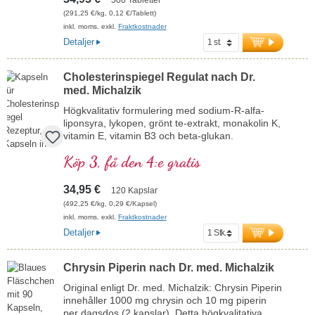
en viktig kvalitetsindikator som understryker
(291,25 €/kg, 0,12 €/Tablett)
produktens renhet. Fri från alla tillsatser, vegansk
inkl. moms. exkl.
Fraktkostnader
och förpackad med en aluminiumfri försegling,
Detaljer
tillverkad i Tyskland.
mer information om Chlorella Vulgaris
Cholesterinspiegel Regulat nach Dr.
4 000 mg rent Chlorella-pulver per dagsdos (2 x 5
med. Michalzik
presslingar)
2 120 mg proteiner, 100 mg klorofyll, 30 mg
Högkvalitativ formulering med sodium-R-alfa-
karotenoider
liponsyra, lykopen, grönt te-extrakt, monakolin K,
PAK-värde < 10 μg/kg som tecken på högsta kvalitet
vitamin E, vitamin B3 och beta-glukan.
Fri från alla tillsatser
Köp 3, få den 4:e gratis
Tillverkad i Tyskland
Aluminiumfri försegling
Veganska presslingar fria från PEG och karragenan
34,95 €
120 Kapslar
Över 20 års produktionserfarenhet och användning av
(492,25 €/kg, 0,29 €/Kapsel)
Biotikon-produkter
inkl. moms. exkl.
Fraktkostnader
Din hälsa ligger oss varmt om hjärtat
Detaljer
Chrysin Piperin nach Dr. med. Michalzik
Original enligt Dr. med. Michalzik: Chrysin Piperin
innehåller 1000 mg chrysin och 10 mg piperin
per dagsdos (2 kapslar). Detta högkvalitativa