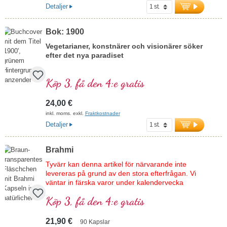
Detaljer
Bok: 1900
Vegetarianer, konstnärer och visionärer söker
efter det nya paradiset
414 sidor – inbunden utgåva
Köp 3, få den 4:e gratis
24,00 €
inkl. moms. exkl.
Fraktkostnader
Detaljer
Brahmi
Tyvärr kan denna artikel för närvarande inte
levereras på grund av den stora efterfrågan. Vi
väntar in färska varor under kalendervecka
19/2026.
Köp 3, få den 4:e gratis
Inom ayurveda har brahmi en lång tradition.
21,90 €
90 Kapslar