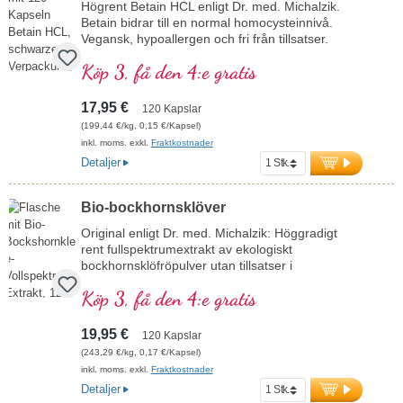
Högrent Betain HCL enligt Dr. med. Michalzik.
Betain bidrar till en normal homocysteinnivå.
Vegansk, hypoallergen och fri från tillsatser.
Utvecklad i Tyskland av läkare, laboratorietestad
Köp 3, få den 4:e gratis
och hållbart förpackad – med över 20 års
erfarenhet av produktion av mikronäringsämnen.
mer information om Betain HCL-kapslar
17,95 €
120 Kapslar
(199,44 €/kg, 0,15 €/Kapsel)
inkl. moms. exkl.
Fraktkostnader
Detaljer
Bio-bockhornsklöver
Original enligt Dr. med. Michalzik: Höggradigt
rent fullspektrumextrakt av ekologiskt
bockhornsklöfröpulver utan tillsatser i
kapselfyllningen. Växtämnet, som även är känt
Köp 3, få den 4:e gratis
som fenugreek, har en lång tradition och
mångsidig användning. Bockhornsklöver
(Trigonella foenum-graecum) kommer
19,95 €
120 Kapslar
ursprungligen från Medelhavsområdet och odlas
(243,29 €/kg, 0,17 €/Kapsel)
världen över. De baljliknande skidorna innehåller
inkl. moms. exkl.
Fraktkostnader
frön som är kända för sin lätt bittra smak och
Detaljer
aromatiska doft. Bockhornsklöver används i