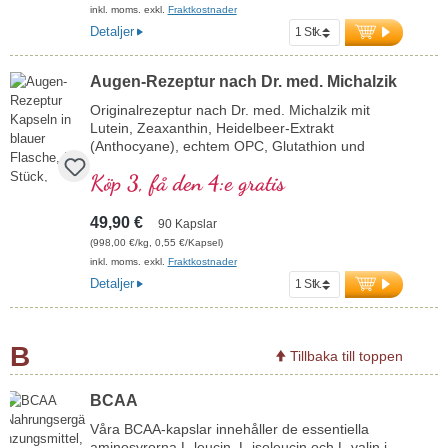
inkl. moms. exkl.
Fraktkostnader
Detaljer
Augen-Rezeptur nach Dr. med. Michalzik
Originalrezeptur nach Dr. med. Michalzik mit
Lutein, Zeaxanthin, Heidelbeer-Extrakt
(Anthocyane), echtem OPC, Glutathion und
Vitamin A, welches zur Erhaltung einer normalen
Köp 3, få den 4:e gratis
Sehkraft beiträgt. Hochdosiert zur effektiven und
sicheren Anwendung. Entwickelt durch ein
Ärtzeteam mit hoher Pflanzenstoff-, Makro- und
49,90 €
90 Kapslar
Mikronähstoffexpertise unter der Leitung von Dr.
(998,00 €/kg, 0,55 €/Kapsel)
med. Alexander Michalzik.
inkl. moms. exkl.
Fraktkostnader
Detaljer
B
Tillbaka till toppen
BCAA
Våra BCAA-kapslar innehåller de essentiella
aminosyrorna L-leucin, L-isoleucin och L-valin i