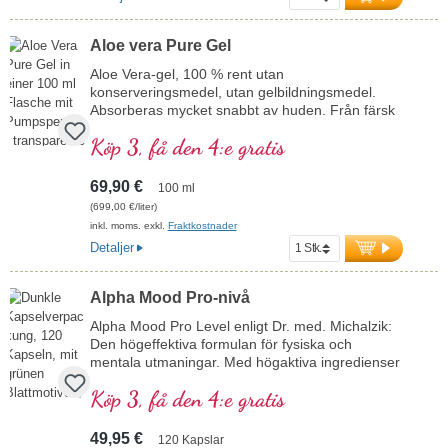
omega-3-algolja med naturligt innehåll av EPA
och DHA – ett växtbaserat alternativ till fiskolja.
Aloe vera Pure Gel
mer information om omega-3 algolja
Aloe Vera-gel, 100 % rent utan
konserveringsmedel, utan gelbildningsmedel.
Absorberas mycket snabbt av huden. Från färsk
Aloe Vera (inget pulver) med hexagonalt vatten.
Köp 3, få den 4:e gratis
69,90 €
100 ml
(699,00 €/liter)
inkl. moms. exkl.
Fraktkostnader
Detaljer
Alpha Mood Pro-nivå
Alpha Mood Pro Level enligt Dr. med. Michalzik:
Den högeffektiva formulan för fysiska och
mentala utmaningar. Med högaktiva ingredienser
som Ashwagandha, Maca, Cordyceps och
Köp 3, få den 4:e gratis
bioaktivt vitamin B12 stödjer denna produkt
nervsystemets, psykens och
energiomsättningens normala funktion. Vitamin
49,95 €
120 Kapslar