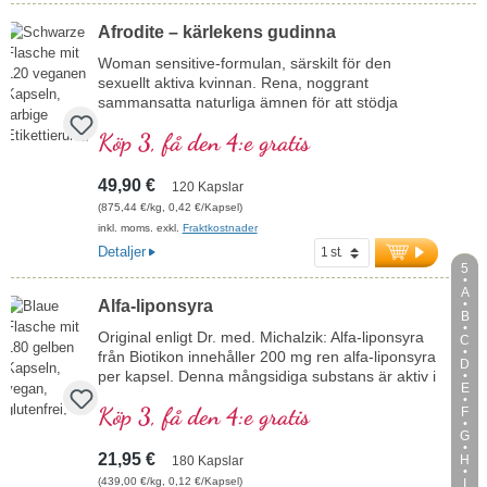
Afrodite – kärlekens gudinna
Woman sensitive-formulan, särskilt för den
sexuellt aktiva kvinnan. Rena, noggrant
sammansatta naturliga ämnen för att stödja
kvinnligheten.
Köp 3, få den 4:e gratis
49,90 €
120 Kapslar
(875,44 €/kg, 0,42 €/Kapsel)
inkl. moms. exkl.
Fraktkostnader
Detaljer
5
A
Alfa-liponsyra
B
Original enligt Dr. med. Michalzik: Alfa-liponsyra
C
från Biotikon innehåller 200 mg ren alfa-liponsyra
D
per kapsel. Denna mångsidiga substans är aktiv i
E
både vatten- och fettlösliga miljöer och tillverkas i
Köp 3, få den 4:e gratis
F
Tyskland enligt de högsta kvalitetsstandarderna.
Fri från alla tillsatser, med en aluminiumfri
G
försegling och lämplig för veganer, erbjuder
21,95 €
H
180 Kapslar
denna produkt ett högkvalitativt tillskott för det
(439,00 €/kg, 0,12 €/Kapsel)
I