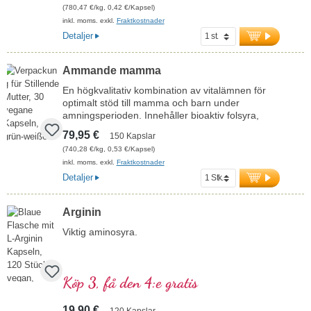
B12 bidrar dessutom till att minska trötthet och
(780,47 €/kg, 0,42 €/Kapsel)
utmattning. Theanin främjar produktionen av
inkl. moms. exkl.
Fraktkostnader
alfavågor i hjärnan. Dessa är också aktiva vid
Detaljer
meditation och leder till ett tillstånd av
avslappning med hög mental klarhet och
fokusering. Vegansk, fri från tillsatser och
Ammande mamma
tillverkad i Tyskland – med över 20 års erfarenhet
av utveckling av vitalämnen. Aluminiumfri
En högkvalitativ kombination av vitalämnen för
försegling garanterar högsta renhet och kvalitet.
optimalt stöd till mamma och barn under
amningsperioden. Innehåller bioaktiv folsyra,
mer information om Alpha Mood Pro Level
järn, kalcium och vitamin D3 för celldelning,
79,95 €
150 Kapslar
blodbildning och benhälsa. Högdoserat omega-3
(740,28 €/kg, 0,53 €/Kapsel)
med DHA främjar spädbarnets normala
inkl. moms. exkl.
Fraktkostnader
utveckling av hjärna och ögon. Utvecklat av
läkare, producerat i Tyskland – 100 % veganskt
Detaljer
och utan artificiella tillsatser.
Mer information om Ammande mamma –
Arginin
amningsperioden
Viktig aminosyra.
Köp 3, få den 4:e gratis
19,90 €
120 Kapslar