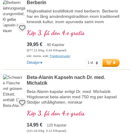
Berberin
Högkvalitativt kosttillskott med berberin. Berberin
har en lång användningstradition inom traditionell
kinesisk kultur, inom ayurveda samt inom
europeisk växt- och örtmedicin.
Köp 3, få den 4:e gratis
39,95 €
90 Kapslar
(677,12 €/kg, 0,44 €/Kapsel)
inkl. moms. exkl.
Fraktkostnader
Detaljer
Beta-Alanin Kapseln nach Dr. med.
Michalzik
Beta-Alanin-kapslar enligt Dr. med. Michalzik:
Högdoserat beta-alanin med 750 mg per kapsel.
Stödjer uthålligheten, minskar
mjölksyrabildningen och främjar återhämtningen.
Köp 3, få den 4:e gratis
Perfekt för idrottare och aktiva människor.
mer information om Beta-Alanin-kapslar
14,95 €
120 Kapslar
(141,04 €/kg, 0,12 €/Kapsel)