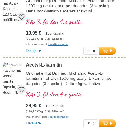
aluminiumfri försegling erbjuder det en
Original enligt Dr. med. Michalzik: Acai innehåller
högkvalitativ källa till aminosyran arginin.
1200 mg acai-extrakt per dagsdos (3 kapslar).
Tillverkat i Tyskland enligt högsta
Detta högkvalitativa extrakt är rikt på
kvalitetsstandarder och framställt genom
antioxidanter och fritt från tillsatser.
Köp 3, få den 4:e gratis
fermentering.
mer information om Acai
mer information om AAKG
19,95 €
100 Kapslar
(391,18 €/kg, 0,20 €/Kapsel)
inkl. moms. exkl.
Fraktkostnader
Detaljer
Acetyl-L-karnitin
Original enligt Dr. med. Michalzik: Acetyl-L-
karnitin innehåller 1500 mg acetyl-L-karnitin per
dagsdos (3 kapslar). Detta högkvalitativa
kosttillskott är fritt från tillsatser och tillverkas i
Köp 3, få den 4:e gratis
Tyskland. Förseglingen är aluminiumfri.
mer information om acetyl-L-karnitin
29,95 €
100 Kapslar
(490,98 €/kg, 0,30 €/Kapsel)
inkl. moms. exkl.
Fraktkostnader
Detaljer