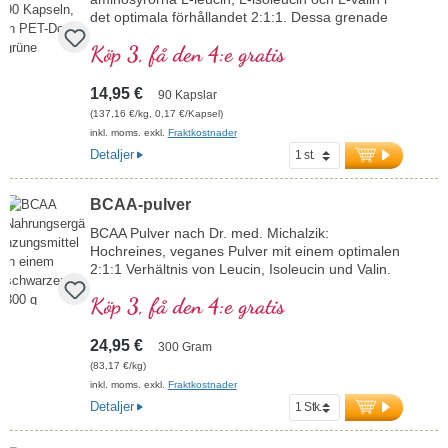
det optimala förhållandet 2:1:1. Dessa grenade
aminosyror är viktiga för kroppen och måste
Köp 3, få den 4:e gratis
tillföras via kosten. Varje kapsel ger 1 050 mg
rena aminosyror utan ytterligare tillsatser,
idealiskt för veganer och vegetarianer.
14,95 €
90 Kapslar
Ingredienser per daglig konsumtionsmängd (3
(137,16 €/kg, 0,17 €/Kapsel)
kapslar): 3 150 mg BCAA. Förpackad i en burk
inkl. moms. exkl.
Fraktkostnader
med 90 kapslar. Producerad i våra egna
Detaljer
produktionsanläggningar i Tyskland, baserat på
40 års erfarenhet av vitalämnen och 20 år av
beprövad kvalitet. Fri från skadliga ämnen och
BCAA-pulver
tillsatser, glutenfri, laktosfri och GMO-fri.
Miljövänligt och hållbart tillverkad, direkt från
BCAA Pulver nach Dr. med. Michalzik:
tillverkaren och alltid tillgänglig med en
Hochreines, veganes Pulver mit einem optimalen
leveranstid på 1–2 arbetsdagar.
2:1:1 Verhältnis von Leucin, Isoleucin und Valin.
Gewonnen durch Fermentation, ohne Zusätze
Köp 3, få den 4:e gratis
oder künstliche Aromen. Perfekt für Sportler zur
Unterstützung von Muskelaufbau und
Regeneration.
24,95 €
300 Gram
mehr Informationen zu BCAA Pulver
(83,17 €/kg)
inkl. moms. exkl.
Fraktkostnader
Detaljer