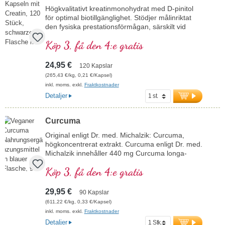
Högkvalitativt kreatinmonohydrat med D-pinitol
för optimal biotillgänglighet. Stödjer målinriktat
den fysiska prestationsförmågan, särskilt vid
intensiva träningspass. Kombinationen med D-
Köp 3, få den 4:e gratis
pinitol bidrar till ett förbättrat upptag av kreatin i
muskelcellerna, vilket ökar effekten. Perfekt för
idrottare, styrke- och uthållighetssport samt
24,95 €
120 Kapslar
muskelåterhämtning. 100 % rent, utan tillsatser,
(265,43 €/kg, 0,21 €/Kapsel)
veganskt och tillverkat i Tyskland – med över 20
inkl. moms. exkl.
Fraktkostnader
års erfarenhet inom mikronäringsforskning.
Detaljer
Mer information om Creatine Pro Level
Curcuma
Original enligt Dr. med. Michalzik: Curcuma,
högkoncentrerat extrakt. Curcuma enligt Dr. med.
Michalzik innehåller 440 mg Curcuma longa-
extrakt per dagsdos (1 kapsel), varav 418 mg
Köp 3, få den 4:e gratis
curcuminoider. Detta högkvalitativa extrakt är fritt
från tillsatser och tillverkas i Tyskland.
Förseglingen är aluminiumfri.
29,95 €
90 Kapslar
mer information om Curcuma
(611,22 €/kg, 0,33 €/Kapsel)
inkl. moms. exkl.
Fraktkostnader
Detaljer