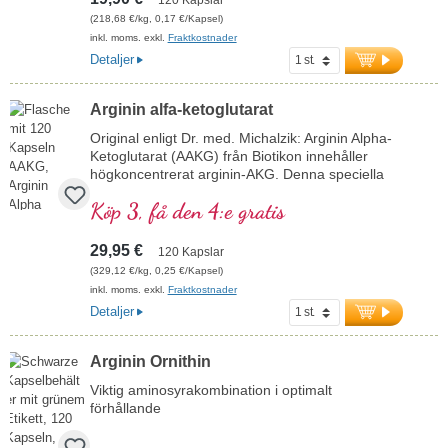
(218,68 €/kg, 0,17 €/Kapsel)
inkl. moms. exkl.
Fraktkostnader
Detaljer
Arginin alfa-ketoglutarat
Original enligt Dr. med. Michalzik: Arginin Alpha-
Ketoglutarat (AAKG) från Biotikon innehåller
högkoncentrerat arginin-AKG. Denna speciella
form av L-arginin uppskattas särskilt inom
Köp 3, få den 4:e gratis
idrotten. Fritt från alla tillsatser och förpackat
med en aluminiumfri försegling erbjuder det en
högkvalitativ källa till aminosyran arginin.
29,95 €
120 Kapslar
Tillverkat i Tyskland enligt högsta
(329,12 €/kg, 0,25 €/Kapsel)
kvalitetsstandarder.
inkl. moms. exkl.
Fraktkostnader
mer information om AAKG
Detaljer
Arginin Ornithin
Viktig aminosyrakombination i optimalt
förhållande