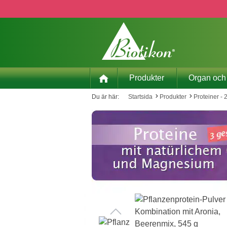
pa till huvudinnehåll
Hoppa till sökning
Hoppa till huvudnavigering
Produkter
Organ och
Du är här:
Startsida
Produkter
Proteiner - 