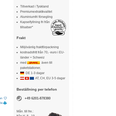
Tillverkad i Tyskland
Premiumextraktkvalitet
Aluminiumfri försegling
Kapselfyllning fri från
tillsatser*
Frakt
Miljövänlig fraktförpackning
kostnadsfritt från 70,- euro i EU-
länder + Schweiz
med
även till
paketstationer,
DE 1-3 dagar
AT, CH, EU 3-5 dagar
Beställning per telefon
+49 6201-878380
tan
ida
Mån. till fre.: