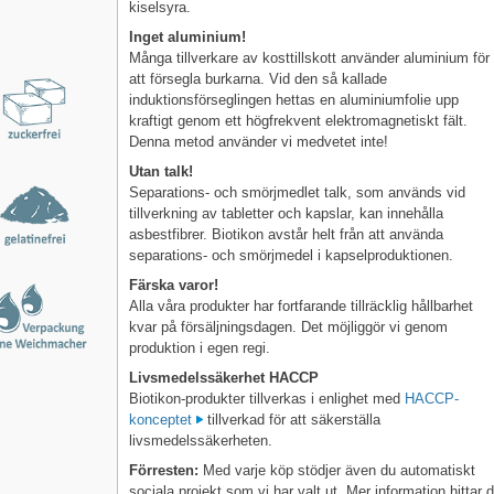
kiselsyra.
Inget aluminium!
Många tillverkare av kosttillskott använder aluminium för
att försegla burkarna. Vid den så kallade
induktionsförseglingen hettas en aluminiumfolie upp
kraftigt genom ett högfrekvent elektromagnetiskt fält.
Denna metod använder vi medvetet inte!
Utan talk!
Separations- och smörjmedlet talk, som används vid
tillverkning av tabletter och kapslar, kan innehålla
asbestfibrer. Biotikon avstår helt från att använda
separations- och smörjmedel i kapselproduktionen.
Färska varor!
Alla våra produkter har fortfarande tillräcklig hållbarhet
kvar på försäljningsdagen. Det möjliggör vi genom
produktion i egen regi.
Livsmedelssäkerhet HACCP
Biotikon-produkter tillverkas i enlighet med
HACCP-
konceptet
tillverkad för att säkerställa
livsmedelssäkerheten.
Förresten:
Med varje köp stödjer även du automatiskt
sociala projekt som vi har valt ut. Mer information hittar 