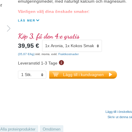
emulgeringsmedel, med naturligt kalcium och magnesium.
Vänligen välj dina önskade smaker:
LÄS MER
Köp 3, få den 4:e gratis
39,95 €
(35,67 €/kg)
inkl. moms. exkl.
Fraktkostnader
Leveranstid 1-3 Tage
Lägg till i kundvagnen
Lägg till i önskelis
Skriv ut denna s
Alla proteinprodukter
Omdömen