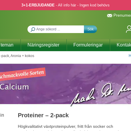
3+1-ERBJUDANDE
- All info här - Ingen kod behövs
Prenumer
Sök
 teman
Näringsregister
Formuleringar
Kontak
H
2-pack, Aronia + kokos
Proteiner – 2-pack
Högkvalitativt växtproteinpulver, fritt från socker och