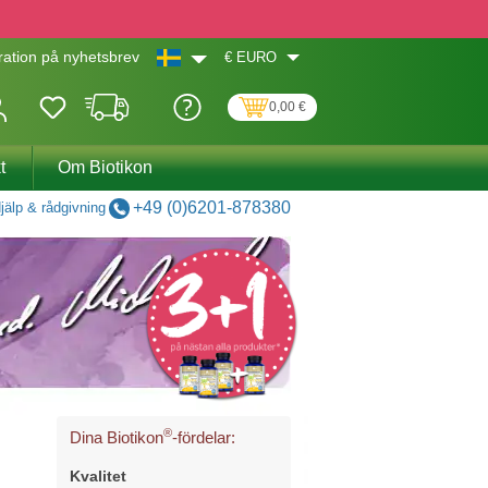
€
EURO
ation på nyhetsbrev
0,00 €
t
Om Biotikon
+49 (0)6201-878380
jälp & rådgivning
®
Dina Biotikon
-fördelar:
Kvalitet