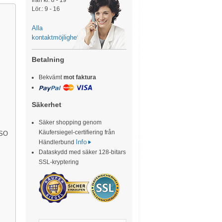
från kl. 8 - 19
Lör.: 9 - 16
Alla
kontaktmöjligheter
Betalning
Bekvämt
mot faktura
Säkerhet
Säker shopping genom
Käufersiegel-certifiering från
ISO
Info
Händlerbund
Dataskydd med säker 128-bitars
SSL-kryptering