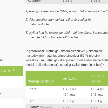
Kostfiber
5.62 g
3.06 g
1) Näringsreferensvärde (NRV) enligt EU-förordning 1169/2
2) Alla uppgifter kan variera, vilket är vanligt för
naturprodukter
3) Xylitol kan ha laxerande effekt vid överdriven konsumtio
Ge inte till husdjur, särskilt hundar!
Ingredienser:
Naturligt kokosmjölkspulver (kokosmjölk,
maltodextrin), naturligt ärtproteinpulver (80 % protein),
er:
korallkalcium, naturligt kakaopulver (med surhetsreglerand
3)
medel: kaliumkarbonat), naturligt xylitol (från finsk bok)
1)
% NRV
per portion
per 100 g
-
Näringsvärden Ø
(57 g)
-
Energi
1,797 kJ
1,024 kJ
-
424 kcal
242 kcal
Fett,
18.97 g
10.81 g
varav mättade