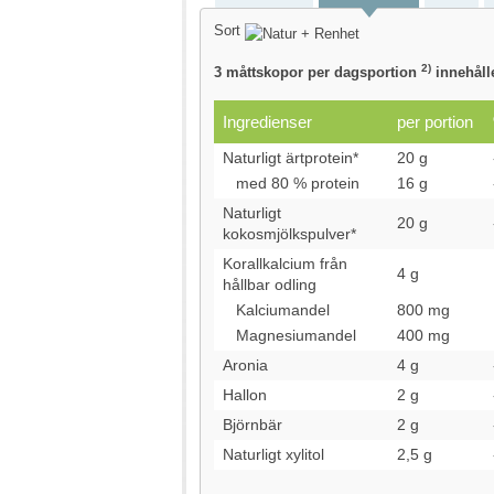
Sort
2)
3 måttskopor per dagsportion
innehåll
Ingredienser
per portion
Naturligt ärtprotein*
20 g
med 80 % protein
16 g
Naturligt
20 g
kokosmjölkspulver*
Korallkalcium från
4 g
hållbar odling
Kalciumandel
800 mg
Magnesiumandel
400 mg
Aronia
4 g
Hallon
2 g
Björnbär
2 g
Naturligt xylitol
2,5 g