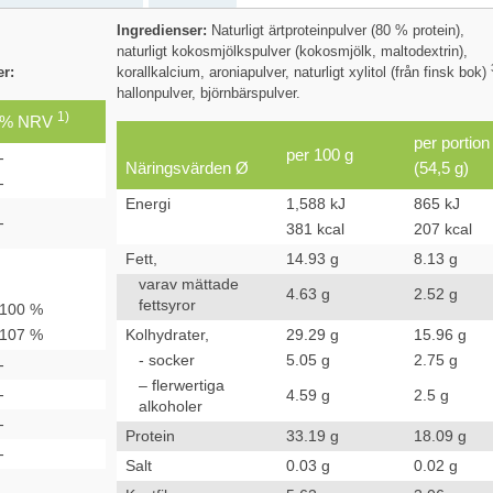
Ingredienser:
Naturligt ärtproteinpulver (80 % protein),
naturligt kokosmjölkspulver (kokosmjölk, maltodextrin),
er:
korallkalcium, aroniapulver, naturligt xylitol (från finsk bok)
hallonpulver, björnbärspulver.
1)
% NRV
per portion
per 100 g
-
Näringsvärden Ø
(54,5 g)
-
Energi
1,588 kJ
865 kJ
-
381 kcal
207 kcal
Fett,
14.93 g
8.13 g
varav mättade
4.63 g
2.52 g
fettsyror
100 %
107 %
Kolhydrater,
29.29 g
15.96 g
- socker
5.05 g
2.75 g
-
– flerwertiga
-
4.59 g
2.5 g
alkoholer
-
Protein
33.19 g
18.09 g
-
Salt
0.03 g
0.02 g