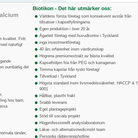
Biotikon - Det här utmärker oss:
kalcium
Världens första företag som konsekvent avstår från
tillsatser i kapselfyllningarna
Egen produktion i över 20 år
Ägarlett företag med huvudkontor i Tyskland
 kvalitet. Fritt
inga investmentföretag
med naturligt
40 års erfarenhet inom växtkunskap
Högrena premiumextrakt av bästa kvalitet
ggande
Kapselhöljen fria från PEG och karragenan
 en oumbärlig del
Tomma kapslar från tyskt företag!
Tillverkad i Tyskland
Högsta standard inom livsmedelssäkerhet: HACCP & 
9001
e;
Hållbar, plastfri frakt
ling hos barn;
Snabb leverans
assa.
Eget plantageprojekt
Stöd till sociala projekt
Högprofessionellt analyslaboratorium
Läkar- och alternativmedicinskt team
normala tänder;
Personlig rådgivningshotline