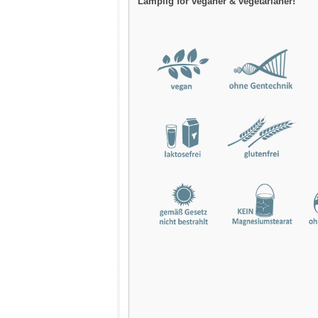
Lämplig för veganer & vegetarianer!