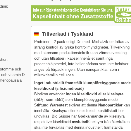
tion;
Tillverkad i Tyskland
Proteiner – 2-pack enligt Dr. med. Michalzik omfattas av
sträng kontroll av tyska kontrollmyndigheter. Tillverkning
med skonsam produktionsteknik utan värmeutveckling
och utan tillsatser i kapselinnehållet samt inga
tion.
processhjälpmedel, inte heller sådana som inte behöver
enstomme och
anges på förpackningen. Utan nanopartiklar, som i
m och vitamin D
mikrokristallin cellulosa.
tmenopausala
Inget industriellt framställt klumpförebyggande mede
kiseldioxid (siliciumdioxid)
Biotikon använder
ingen kiseldioxid eller kiselsyra
(SiO
, som E551) som klumpförebyggande medel.
2
Stiftung Warentest
skriver att denna
Nanopartiklar
kan
innehålla. Kiselsyra eller kiseldioxid i kosttillskott bör
undvikas. Bio Suisse har
Godkännande
av kiselsyra
respektive kiseldioxid
avslutad
Kiselsyra från åkerfräken
ska inte förväxlas med denna industriellt framställda