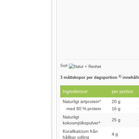
Sort
2)
3 måttskopor per dagsportion
innehåll
Ingredienser
per portion
Naturligt ärtprotein*
20 g
med 80 % protein
16 g
Naturligt
25 g
kokosmjölkspulver*
Korallkalcium från
4 g
hållbar odling