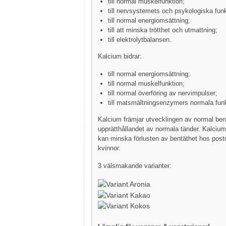
till normal muskelfunktion;
till nervsystemets och psykologiska funk
till normal energiomsättning;
till att minska trötthet och utmattning;
till elektrolytbalansen.
Kalcium bidrar:
till normal energiomsättning;
till normal muskelfunktion;
till normal överföring av nervimpulser;
till matsmältningsenzymers normala funk
Kalcium främjar utvecklingen av normal b
upprätthållandet av normala tänder. Kalciu
kan minska förlusten av bentäthet hos pos
kvinnor.
3 välsmakande varianter: