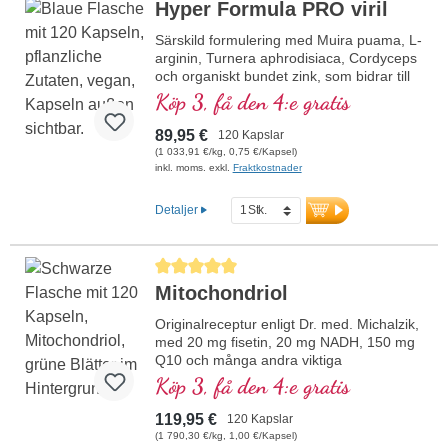
Hyper Formula PRO viril
Särskild formulering med Muira puama, L-
arginin, Turnera aphrodisiaca, Cordyceps
och organiskt bundet zink, som bidrar till
att bibehålla normal fertilitet och en
Köp 3, få den 4:e gratis
normal testosteronnivå i blodet.
89,95 €
120 Kapslar
(1 033,91 €/kg, 0,75 €/Kapsel)
inkl. moms. exkl.
Fraktkostnader
Detaljer
Genomsnittligt betyg på 5 av 5 stjärnor
Mitochondriol
Originalreceptur enligt Dr. med. Michalzik,
med 20 mg fisetin, 20 mg NADH, 150 mg
Q10 och många andra viktiga
mitokondriestödjande ämnen. Med
Köp 3, få den 4:e gratis
biotillgänglighetsförstärkaren D-Pinitol.
Kapselhöljen veganska och utan PEG och
119,95 €
120 Kapslar
karragen samt aluminiumfri försegling,
(1 790,30 €/kg, 1,00 €/Kapsel)