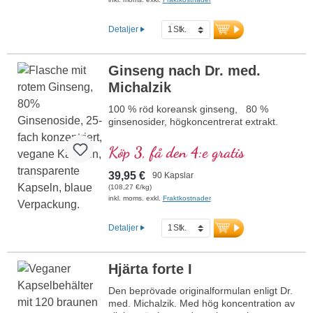
säkerhet. Användning av högkvalitativa
premiumextrakt.
Detaljer
Ginseng nach Dr. med.
Michalzik
100 % röd koreansk ginseng, 80 %
ginsenosider, högkoncentrerat extrakt.
Köp 3, få den 4:e gratis
39,95 €
90 Kapslar
(108,27 €/kg)
inkl. moms. exkl.
Fraktkostnader
Detaljer
Hjärta forte I
Den beprövade originalformulan enligt Dr.
med. Michalzik. Med hög koncentration av