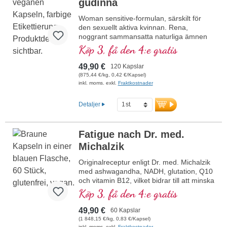
gudinna
Woman sensitive-formulan, särskilt för
den sexuellt aktiva kvinnan. Rena,
noggrant sammansatta naturliga ämnen
för att stödja kvinnligheten.
Köp 3, få den 4:e gratis
49,90 €
120 Kapslar
(875,44 €/kg, 0,42 €/Kapsel)
inkl. moms. exkl.
Fraktkostnader
Detaljer
Fatigue nach Dr. med.
Michalzik
Originalreceptur enligt Dr. med. Michalzik
med ashwagandha, NADH, glutation, Q10
och vitamin B12, vilket bidrar till att minska
trötthet och utmattning. 20 års
Köp 3, få den 4:e gratis
produktionserfarenhet i Tyskland och 40
års erfarenhet av vitalämnen. Veganska
49,90 €
60 Kapslar
kapselhöljen fria från karragenan och
(1 848,15 €/kg, 0,83 €/Kapsel)
PEG samt aluminiumsfri försegling för din
inkl. moms. exkl.
Fraktkostnader