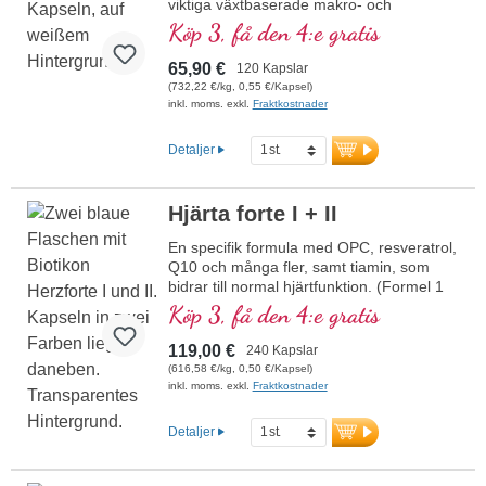
viktiga växtbaserade makro- och
mikronäringsämnen. Med värdefullt OPC,
Köp 3, få den 4:e gratis
Q10, rent trans-resveratrol, röd ginseng,
naturligt vitamin E och många fler viktiga
65,90 €
120 Kapslar
mikronäringsämnen. Optimalt
(732,22 €/kg, 0,55 €/Kapsel)
kompletterad med formulan Herz forte 2.
inkl. moms. exkl.
Fraktkostnader
Mycket effektivt – originalet från Biotikon
sedan 23 år, från egen produktion i
Detaljer
Tyskland av ett traditionsrikt
familjeföretag. Utan tillsatser, högrent och
utvecklat av ett läkarteam med hög
Hjärta forte I + II
expertis inom växtämnen samt makro-
och mikronäringsämnen, under ledning av
En specifik formula med OPC, resveratrol,
Dr. med. Alexander Michalzik.
Q10 och många fler, samt tiamin, som
bidrar till normal hjärtfunktion. (Formel 1
och Formel 2)
Köp 3, få den 4:e gratis
119,00 €
240 Kapslar
(616,58 €/kg, 0,50 €/Kapsel)
inkl. moms. exkl.
Fraktkostnader
Detaljer