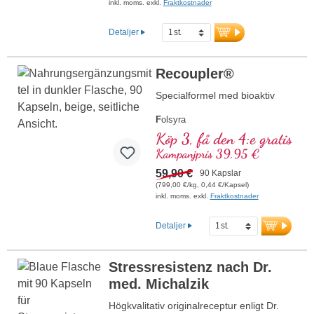
mitokondriell GCP-1α-aktivator, utan
inkl. moms. exkl.
Fraktkostnader
tillsatser, hög renhetsgrad. 40 års expertis
inom vitalämnen och över 20 års
Detaljer
produktionserfarenhet.
Recoupler®
Specialformel med bioaktiv
F
olsyra
A
rginin
Köp 3, få den 4:e gratis
L
ykopen
Kampanjpris 39,95 €
C
urkuma
C
59,90 €
urcumin
90 Kapslar
A
(799,00 €/kg, 0,44 €/Kapsel)
skorbinsyra
inkl. moms. exkl.
Fraktkostnader
R
esveratrol
E
(Vitamin E)
B
(Vitamin B12)
Detaljer
Stressresistenz nach Dr.
med. Michalzik
Högkvalitativ originalreceptur enligt Dr.