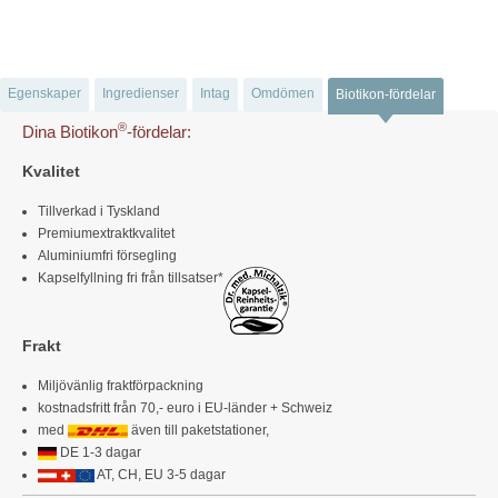
Egenskaper
Ingredienser
Intag
Omdömen
Biotikon-fördelar
®
Dina Biotikon
-fördelar:
Kvalitet
Tillverkad i Tyskland
Premiumextraktkvalitet
Aluminiumfri försegling
Kapselfyllning fri från tillsatser*
Frakt
Miljövänlig fraktförpackning
kostnadsfritt från 70,- euro i EU-länder + Schweiz
med
även till paketstationer,
DE 1-3 dagar
AT, CH, EU 3-5 dagar