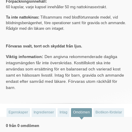
Förpackningsinnehåll:
60 kapslar, varje kapsel innehåller 50 mg nattokinasextrakt.
Ta inte nattokinas:
Tillsammans med blodförtunnande medel, vid
blödningsbenägenhet, före operationer samt för gravida och ammande.
Rådgör med din läkare om intaget.
Förvaras svalt, torrt och skyddat från ljus.
Viktig information:
Den angivna rekommenderade dagliga
intagsmängden får inte överskridas. Kosttillskott ska inte
användas som ersättning för en balanserad och varierad kost
samt en hälsosam livsstil. Intag för barn, gravida och ammande
endast efter samråd med läkare. Förvaras utom räckhåll för
barn.
Egenskaper
Ingredienser
Intag
Omdömen
Biotikon-fördelar
0 från 0 omdömen