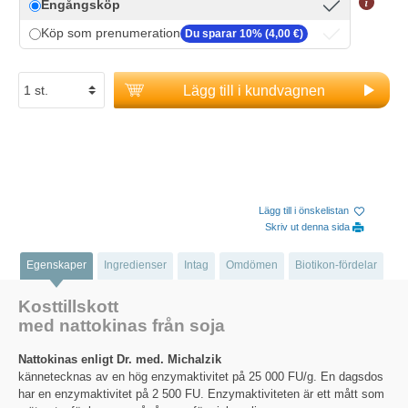
Engångsköp
Köp som prenumeration
Du sparar 10% (4,00 €)
Lägg till i kundvagnen
Lägg till i önskelistan
Skriv ut denna sida
Egenskaper
Ingredienser
Intag
Omdömen
Biotikon-fördelar
Kosttillskott
med nattokinas från soja
Nattokinas enligt Dr. med. Michalzik
kännetecknas av en hög enzymaktivitet på 25 000 FU/g. En dagsdos
har en enzymaktivitet på 2 500 FU. Enzymaktiviteten är ett mått som