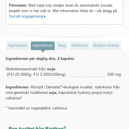
Förresten:
Med varje köp stödjer även du automatiskt sociala
projekt som vi har valt ut. Mer information hittar du i vår blogg på
Socialt engagemang
Egenskaper
Ingredienser
Intag
Omdömen
Biotikon-fördelar
Ingredienser per daglig dos, 2 kapslar:
Nattokinasextrakt från
soja
(FU 25.000/g; FU 2.500/100mg)
100 mg
®
Ingredienser:
Rismjöl i Demeter
-ekologisk kvalitet, nattokinas från
icke-genetiskt modifierad
soja,
kapselskal hydroxy-propyl-metyl-
cellulosa*
* framställd av vegetabilisk cellulosa
®
Ren kvalitet från Biotikon