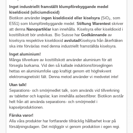
Inget industriellt framställt klumpförebyggande medel
kiseldioxid (siliciumdioxid)
Biotikon använder
ingen kiseldioxid eller kiselsyra
(SiO
, som
2
E551) som klumpförebyggande medel.
Stiftung Warentest
skriver
att denna
Nanopartiklar
kan innehålla. Kiselsyra eller kiseldioxid i
kosttillskott bör undvikas. Bio Suisse har
Godkännande
av
kiselsyra respektive kiseldioxid
avslutad
Kiselsyra från åkerfräken
ska inte förväxlas med denna industriellt framställda kiselsyra.
Inget aluminium!
Många tillverkare av kosttillskott använder aluminium för att
försegla burkarna. Vid den så kallade induktionsförseglingen
hettas en aluminiumfolie upp kraftigt genom ett högfrekvent
elektromagnetiskt fält. Denna metod använder vi medvetet inte!
Utan talk!
Separations- och smörjmedlet talk, som används vid tillverkning
av tabletter och kapslar, kan innehålla asbestfibrer. Biotikon avstår
helt från att använda separations- och smörjmedel i
kapselproduktionen.
Färska varor!
Alla våra produkter har fortfarande tillräcklig hållbarhet kvar på
försäljningsdagen. Det möjliggör vi genom produktion i egen regi.