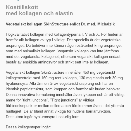
Kosttillskott
med kollagen och elastin
Vegetariskt kollagen SkinStructure enligt Dr. med. Michalzik
Högkvalitativt kollagen med kollagentyperna I, V och X. För huden är
framför allt kollagen av typ I viktigt. Det speciella är det vegetariska
ursprunget. Du behöver inte känna någon osäkerhet kring ursprunget
som med animaliskt kollagen. Veganskt kollagen kan inte jämföras
med det vegetariska kollagenet, eftersom veganskt kollagen endast
består av enskilda aminosyror och strikt sett inte är kollagen.
Vegetariskt kollagen SkinStructure innehåller 450 mg vegetariskt
kollagenextrakt med 160 mg rent kollagen, 130 mg elastin och 30 mg
hyaluronsyra. Alla ämnen är av vegetariskt ursprung och har en
identisk peptidstruktur, som kroppen och framför allt huden behöver.
Denna innovativa formulering innehåller även lykopen och är ett viktigt
ämne för ”tight junctions”. ”Tight junctions” är viktiga
förbindelsepunkter mellan cellerna och förekommer även i det yttersta
hudlagret. De är bland annat viktiga för hudens barriärfunktion.
Dessutom ingår hyaluronsyra i naturlig form.
Dessa kollagentyper ingår: