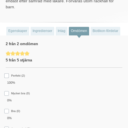
endast efter samråd med läkare. Förvaras utom räckhåll för
barn.
Egenskaper
Ingredienser
Intag
Omdömen
Biotikon-fördelar
2 från 2 omdömen
Genomsnittligt betyg på 5 av 5 stjärnor
5 från 5 stjärna
Perfekt (2)
100%
Mycket bra (0)
0%
Bra (0)
0%