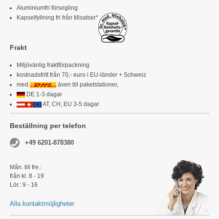
Aluminiumfri försegling
Kapselfyllning fri från tillsatser*
Frakt
Miljövänlig fraktförpackning
kostnadsfritt från 70,- euro i EU-länder + Schweiz
med
även till paketstationer,
DE 1-3 dagar
AT, CH, EU 3-5 dagar
Beställning per telefon
+49 6201-878380
Mån. till fre.:
från kl. 8 - 19
Lör.: 9 - 16
Alla kontaktmöjligheter