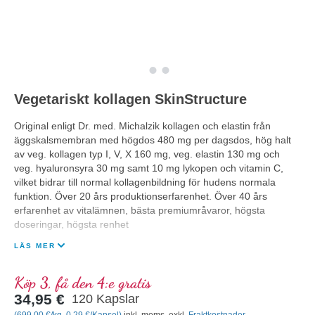
Vegetariskt kollagen SkinStructure
Original enligt Dr. med. Michalzik kollagen och elastin från
äggskalsmembran med högdos 480 mg per dagsdos, hög halt
av veg. kollagen typ I, V, X 160 mg, veg. elastin 130 mg och
veg. hyaluronsyra 30 mg samt 10 mg lykopen och vitamin C,
vilket bidrar till normal kollagenbildning för hudens normala
funktion. Över 20 års produktionserfarenhet. Över 40 års
erfarenhet av vitalämnen, bästa premiumråvaror, högsta
doseringar, högsta renhet
LÄS MER
Köp 3, få den 4:e gratis
34,95 €
120 Kapslar
(699,00 €/kg, 0,29 €/Kapsel)
inkl. moms. exkl.
Fraktkostnader