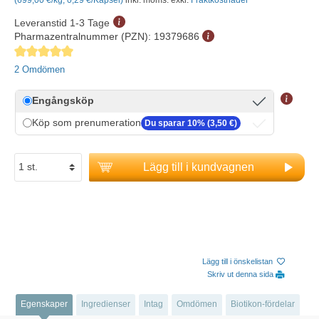
Leveranstid 1-3 Tage
Pharmazentralnummer (PZN):
19379686
Genomsnittligt betyg på 5 av 5 stjärnor
2 Omdömen
Engångsköp
Köp som prenumeration
Du sparar 10% (3,50 €)
Lägg till i kundvagnen
Lägg till i önskelistan
Skriv ut denna sida
Egenskaper
Ingredienser
Intag
Omdömen
Biotikon-fördelar