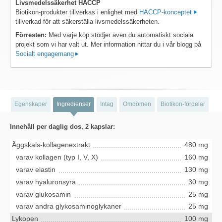
Livsmedelssäkerhet HACCP
Biotikon-produkter tillverkas i enlighet med
HACCP-konceptet
tillverkad för att säkerställa livsmedelssäkerheten.
Förresten:
Med varje köp stödjer även du automatiskt sociala
projekt som vi har valt ut. Mer information hittar du i vår blogg på
Socialt engagemang
Egenskaper
Ingredienser
Intag
Omdömen
Biotikon-fördelar
Innehåll per daglig dos, 2 kapslar:
Äggskals-kollagenextrakt
480 mg
varav kollagen (typ I, V, X)
160 mg
varav elastin
130 mg
varav hyaluronsyra
30 mg
varav glukosamin
25 mg
varav andra glykosaminoglykaner
25 mg
Lykopen
100 mg