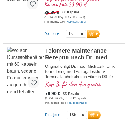
lutein, selen och betakaroten. Denna
Kampanjpris 33,90 €
formulering stödjer skyddet av DNA,
lipider och proteiner mot oxidativ stress.
39,90 €
60 Kapslar
Selen bidrar till att skydda cellerna mot
(1 614,29 €/kg, 0,57 €/Kapsel)
oxidativ stress. Vegansk, fri från alla
inkl. moms. exkl.
Fraktkostnader
tillsatser och tillverkad i Tyskland.
mer information om DNA Protector
Detaljer
Telomere Maintenance
Rezeptur nach Dr. med.
Michalzik
Original enligt Dr. med. Michalzik: Unik
formulering med Astragaloside IV,
Terminalia chebula och vitamin D3 för
optimal celldelning och telomervård.
Köp 3, få den 4:e gratis
Innehåller 350 mg högkoncentrerat
Astragalus-extrakt, 150 mg Terminalia
79,90 €
60 Kapslar
chebula och 25 µg veganskt vitamin D3
(2 959,26 €/kg, 1,33 €/Kapsel)
per dagsdos. De höggradigt rena
inkl. moms. exkl.
Fraktkostnader
vegetabiliska kapselhöljen är fria från
karragenan och PEG, idealiska för
Detaljer
veganer och vegetarianer. Tillverkad i
Tyskland, utvecklad genom mångårig
vetenskaplig forskning och över 40 års