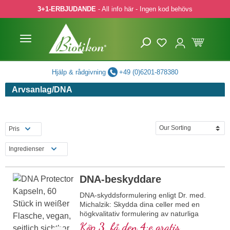
3+1-ERBJUDANDE
- All info här - Ingen kod behövs
pa till huvudinnehåll
Hoppa till sökning
Hoppa till huvudnavigering
Hjälp & rådgivning
+49 (0)6201-878380
Arvsanlag/DNA
Pris
Ingredienser
DNA-beskyddare
DNA-skyddsformulering enligt Dr. med.
Michalzik: Skydda dina celler med en
högkvalitativ formulering av naturliga
ingredienser som OPC, granatäpple,
Köp 3, få den 4:e gratis