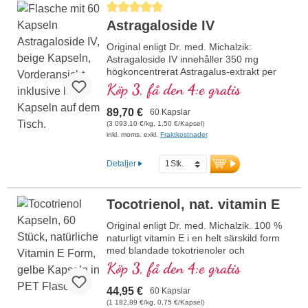
Genomsnittligt betyg på 5 av 5 stjärnor
erfarenhet av vitalämnen. Biotikon är ett
Astragaloside IV
av få företag som använder aluminiumfria
förseglingar. Telomere Maintenance-
Original enligt Dr. med. Michalzik:
formulering enligt Dr. med. Michalzik –
Astragaloside IV innehåller 350 mg
beprövad, certifierad och hållbar för din
högkoncentrerat Astragalus-extrakt per
hälsa.
dagsdos (1 kapsel), varav 50 mg rent
Köp 3, få den 4:e gratis
Astragalosid IV. Detta 50-faldigt
koncentrerade extrakt utvinns ur
89,70 €
60 Kapslar
Astragalus membranaceus och är
(3 093,10 €/kg, 1,50 €/Kapsel)
idealiskt för alla som på ett naturligt sätt
inkl. moms. exkl.
Fraktkostnader
vill främja sin vitalitet.
mer information om Astragaloside IV
Detaljer
Tocotrienol, nat. vitamin E
Original enligt Dr. med. Michalzik. 100 %
naturligt vitamin E i en helt särskild form
med blandade tokotrienoler och
tokoferoler. 110 mg tokotrienol, gamma-
Köp 3, få den 4:e gratis
tok. 50 mg, delta-tok. 15 mg. Vitamin E
bidrar till att skydda cellerna mot oxidativ
44,95 €
60 Kapslar
stress. Den särskilda formen av denna
(1 182,89 €/kg, 0,75 €/Kapsel)