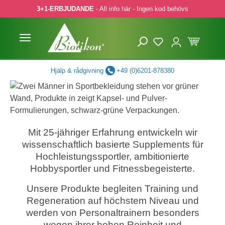
3+1-ERBJUDANDE
- All info här - Ingen kod behövs
pa till huvudinnehåll
Hoppa till sökning
Hoppa till huvudnavigering
Hjälp & rådgivning
+49 (0)6201-878380
Mit 25-jähriger Erfahrung entwickeln wir
wissenschaftlich basierte Supplements für
Hochleistungssportler, ambitionierte
Hobbysportler und Fitnessbegeisterte.
Unsere Produkte begleiten Training und
Regeneration auf höchstem Niveau und
werden von Personaltrainern besonders
wegen ihrer hohen Reinheit und