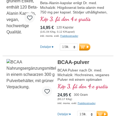
garanterar högsta kvalitet.
Beta-Alanin-kapslar enligt Dr. med.
Michalzik: Högdoserat beta-alanin med
mer information om Whey Protein
750 mg per kapsel. Stödjer uthålligheten,
Isolate
minskar mjölksyrabildningen och främjar
Köp 3, få den 4:e gratis
återhämtningen. Perfekt för idrottare och
aktiva människor.
14,95 €
120 Kapslar
(141,04 €/kg, 0,12 €/Kapsel)
mer information om Beta-Alanin-
inkl. moms. exkl.
Fraktkostnader
kapslar
Detaljer
BCAA-pulver
BCAA Pulver nach Dr. med.
Michalzik: Hochreines, veganes
Pulver mit einem optimalen
2:1:1 Verhältnis von Leucin,
Köp 3, få den 4:e gratis
Isoleucin und Valin. Gewonnen
durch Fermentation, ohne
24,95 €
300 Gram
Zusätze oder künstliche
(83,17 €/kg)
Aromen. Perfekt für Sportler
inkl. moms. exkl.
Fraktkostnader
zur Unterstützung von
Muskelaufbau und
Detaljer