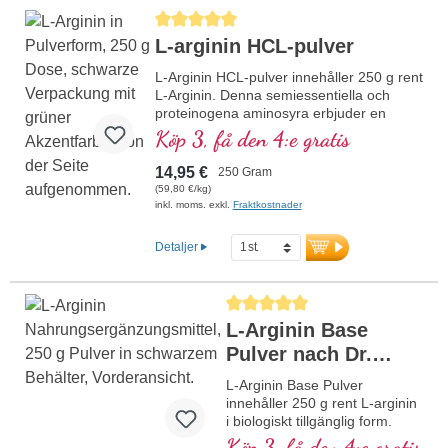
Genomsnittligt betyg på 5 av 5 stjärnor
L-arginin HCL-pulver
L-Arginin HCL-pulver innehåller 250 g rent
L-Arginin. Denna semiessentiella och
proteinogena aminosyra erbjuder en
särskilt hög biotillgänglighet och framställs
Köp 3, få den 4:e gratis
genom fermentering. Pulvret är fritt från
alla tillsatser och lämpar sig idealiskt för
14,95 €
250 Gram
daglig supplementering. Tillverkat i
(59,80 €/kg)
Tyskland erbjuds det med en aluminiumfri
inkl. moms. exkl.
Fraktkostnader
försegling.
Detaljer
mer information om L-Arginin-pulver
Genomsnittligt betyg på 5 av 5 stjärno
L-Arginin Base
Pulver nach Dr.
med. Michalzik
L-Arginin Base Pulver
innehåller 250 g rent L-arginin
i biologiskt tillgänglig form.
Denna semi-essentiella,
Köp 3, få den 4:e gratis