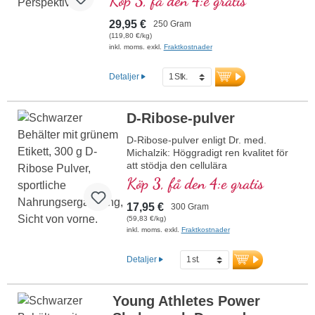
Köp 3, få den 4:e gratis
Level
träningspass och främjar återhämtning
efter träning. Perfekt lösligt, flexibelt att
29,95 €
250 Gram
dosera. Veganskt, utan artificiella tillsatser,
(119,80 €/kg)
med aluminiumfri försegling – utvecklat av
inkl. moms. exkl.
Fraktkostnader
läkare och producerat i Tyskland.
Detaljer
Mer information om Creatine Pro
Level
D-Ribose-pulver
D-Ribose-pulver enligt Dr. med.
Michalzik: Höggradigt ren kvalitet för
att stödja den cellulära
energiproduktionen. Essentiellt för
Köp 3, få den 4:e gratis
bildningen av ATP, kroppens
universella energibärare, för NADH
17,95 €
300 Gram
och DNA. Optimalt för idrottare,
(59,83 €/kg)
återhämtning och generellt för att
inkl. moms. exkl.
Fraktkostnader
stödja fysisk och mental
prestationsförmåga. Mycket lättlösligt,
Detaljer
behagligt söt smak, veganskt och fritt
från tillsatser. Dra nytta av över 40 års
expertis inom vitalämnen och mer än
Young Athletes Power
20 års erfarenhet av produktion av