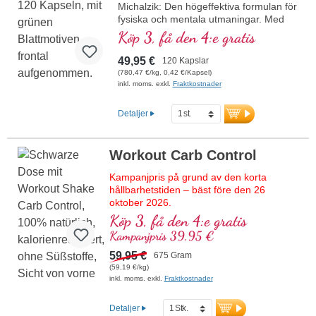
och hållbart. Perfekt för veganer och
Michalzik: Den högeffektiva formulan för
vegetarianer.
fysiska och mentala utmaningar. Med
högaktiva ingredienser som
Köp 3, få den 4:e gratis
mer information om
Ashwagandha, Maca, Cordyceps och
Magnesiumbisglycinatpulver
bioaktivt vitamin B12 stödjer denna
49,95 €
120 Kapslar
produkt nervsystemets, psykens och
(780,47 €/kg, 0,42 €/Kapsel)
energiomsättningens normala funktion.
inkl. moms. exkl.
Fraktkostnader
Vitamin B12 bidrar dessutom till att
minska trötthet och utmattning. Theanin
Detaljer
främjar produktionen av alfavågor i
hjärnan. Dessa är också aktiva vid
meditation och leder till ett tillstånd av
Workout Carb Control
avslappning med hög mental klarhet
och fokusering. Vegansk, fri från
Kampanjpris på grund av den korta
tillsatser och tillverkad i Tyskland – med
hållbarhetstiden – bäst före den 26
över 20 års erfarenhet av utveckling av
oktober 2026.
vitalämnen. Aluminiumfri försegling
Köp 3, få den 4:e gratis
garanterar högsta renhet och kvalitet.
Den ultimata formulan för alla som ställer
Kampanjpris 39,95 €
högsta krav på sin träningsprodukt!
mer information om Alpha Mood
Innehåller hela spektrumet av essentiella
59,95 €
675 Gram
Pro Level
aminosyror (EAA) och grenade
(59,19 €/kg)
aminosyror (BCAA), kombinerat med
inkl. moms. exkl.
Fraktkostnader
kreatin för bättre muskelprestation och
acetyl-L-karnitin som stöd för
Detaljer
energiförsörjningen. Utan konstgjorda