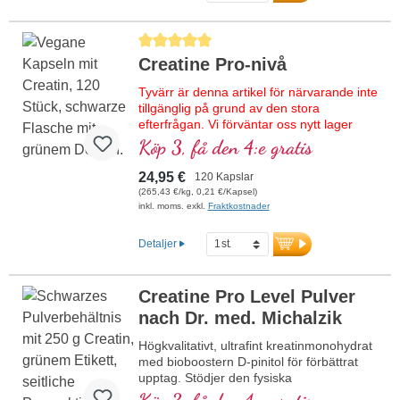
tillsatser, utan konstgjorda sötningsmedel
– i stället med naturlig Bourbon-vanilj,
Genomsnittligt betyg på 5 av 5 stjärnor
erytritol och stevia. Med D-pinitol för
Creatine Pro-nivå
optimerad biotillgänglighet av
näringsämnena. Utvecklad av läkare,
Tyvärr är denna artikel för närvarande inte
producerad i Tyskland – högsta kvalitet för
tillgänglig på grund av den stora
din träning.
efterfrågan. Vi förväntar oss nytt lager
under kalendervecka 33/2026.
Mer information om Workout Carb
Köp 3, få den 4:e gratis
Control
Högkvalitativt kreatinmonohydrat med D-
24,95 €
120 Kapslar
pinitol för optimal biotillgänglighet. Stödjer
(265,43 €/kg, 0,21 €/Kapsel)
målinriktat den fysiska
inkl. moms. exkl.
Fraktkostnader
prestationsförmågan, särskilt vid intensiva
träningspass. Kombinationen med D-
Detaljer
pinitol bidrar till ett förbättrat upptag av
kreatin i muskelcellerna, vilket ökar
effekten. Perfekt för idrottare, styrke- och
Creatine Pro Level Pulver
uthållighetssport samt
muskelåterhämtning. 100 % rent, utan
nach Dr. med. Michalzik
tillsatser, veganskt och tillverkat i Tyskland
Högkvalitativt, ultrafint kreatinmonohydrat
– med över 20 års erfarenhet inom
med bioboostern D-pinitol för förbättrat
mikronäringsforskning.
upptag. Stödjer den fysiska
prestationsförmågan vid intensiva
Mer information om Creatine Pro