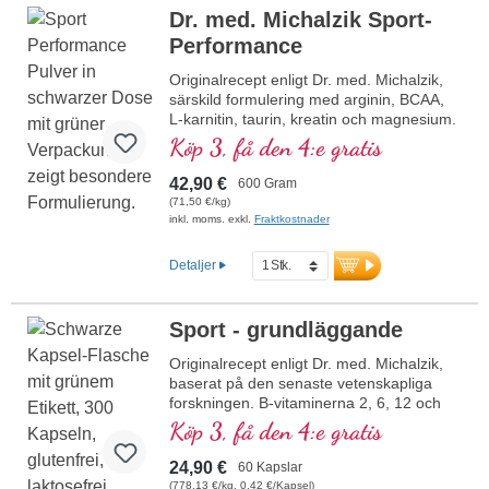
och fri från artificiella aromer, innehåller
Dr. med. Michalzik Sport-
naturlig Bourbon-vanilj och ger en
Performance
behaglig smakupplevelse. Utvecklad av
läkare, producerad i Tyskland – högsta
Originalrecept enligt Dr. med. Michalzik,
kvalitet för din muskel- och
särskild formulering med arginin, BCAA,
prestationsförmåga.
L-karnitin, taurin, kreatin och magnesium.
Mer information om Workout Pro
Köp 3, få den 4:e gratis
Level
42,90 €
600 Gram
(71,50 €/kg)
inkl. moms. exkl.
Fraktkostnader
Detaljer
Sport - grundläggande
Originalrecept enligt Dr. med. Michalzik,
baserat på den senaste vetenskapliga
forskningen. B-vitaminerna 2, 6, 12 och
folsyra i bioaktiv form!
Köp 3, få den 4:e gratis
24,90 €
60 Kapslar
(778,13 €/kg, 0,42 €/Kapsel)