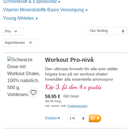
Schnellkraft & Explosivität
Vitamin Mineralstoffe Basis Versorgung
Young Athletes
Pris
Ingredienser
Workout Pro-nivå
Den ultimata formeln för alla som ställer
högsta krav på sin workout-shake!
Innehåller alla essentiella aminosyror
(EAAs) samt BCAAs, kombinerat med
Köp 3, få den 4:e gratis
kreatin för mer muskelenergi och acetyl-L-
karnitin för optimal energiförsörjning till
59,95 €
690 Gram
mitokondrierna. Med D-pinitol för bättre
(86,88 €/kg)
biotillgänglighet av de högkvalitativa
inkl. moms. exkl.
Fraktkostnader
substanserna samt D-ribos, en essentiell
byggsten för ATP, DNA och
Detaljer
energimolekylen NADH. Workout Pro
Level är fri från artificiella sötningsmedel