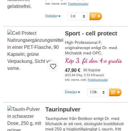
inkl. moms. exkl.
Fraktkostnader
Detaljer
Sport - cell protect
High Professional F,
originalrecept enligt Dr. med.
Michalzik med OPC,
Cordyceps, karnosolsyra,
Köp 3, få den 4:e gratis
resveratrol, Q10, glutation,
NADH, omega 3, granatäpple
47,90 €
90 Kapslar
och rent vitamin C
(825,86 €/kg, 0,53 €/Kapsel)
inkl. moms. exkl.
Fraktkostnader
Detaljer
Taurinpulver
Taurinpulver från Biotikon enligt Dr. med.
Michalzik är ett rent, ekologiskt kosttillskott
med 250 g högbiotillgängligt L-taurin, fritt