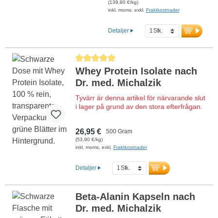
(139,80 €/kg)
mer information om D-
inkl. moms. exkl.
Fraktkostnader
mannospulver
Detaljer
Genomsnittligt betyg på 5 av 5 stjärnor
Whey Protein Isolate nach
Dr. med. Michalzik
Tyvärr är denna artikel för närvarande slut
i lager på grund av den stora efterfrågan.
Whey Protein Isolate enligt Dr. med.
26,95 €
Michalzik: Högkvalitativt wheyproteinisolat
500 Gram
med mycket hög proteinhalt på 90 %. Med
(53,90 €/kg)
inkl. moms. exkl.
Fraktkostnader
EAA och BCAA, optimalt för
muskeluppbyggnad och återhämtning.
Särskilt god biotillgänglighet. Fri från
Detaljer
konstgjorda tillsatser, låg halt av fett och
socker. Inga sötningsmedel. Perfekt för
idrottare och hälsomedvetna personer.
Beta-Alanin Kapseln nach
Behaglig, naturlig smak. Tillverkad i
Dr. med. Michalzik
Tyskland, aluminiumfri försegling