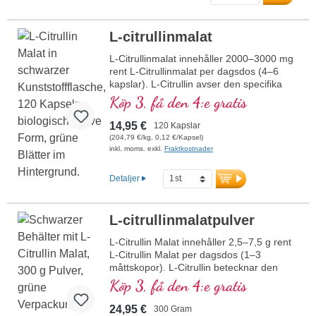
Regeneration.
mehr Informationen zu
BCAA Pulver
L-citrullinmalat
L-Citrullinmalat innehåller 2000–3000 mg
rent L-Citrullinmalat per dagsdos (4–6
kapslar). L-Citrullin avser den specifika
isomera formen av aminosyran citrullin,
Köp 3, få den 4:e gratis
som är biologiskt aktiv och kan utnyttjas
av människokroppen. Kombinationen med
14,95 €
120 Kapslar
malat ökar effektiviteten och
(204,79 €/kg, 0,12 €/Kapsel)
verkningsgraden. L-Citrullin verkar
inkl. moms. exkl.
Fraktkostnader
synergistiskt med L-Arginin och stödjer
därmed den sportsliga prestationen. Detta
Detaljer
högkvalitativa kosttillskott tillverkas i
Tyskland och är fritt från tillsatser.
Förseglingen är aluminiumfri.
L-citrullinmalatpulver
mer information om L-Citrullinmalat
L-Citrullin Malat innehåller 2,5–7,5 g rent
L-Citrullin Malat per dagsdos (1–3
måttskopor). L-Citrullin betecknar den
specifika isomera formen av aminosyran
Köp 3, få den 4:e gratis
citrullin, som är biologiskt aktiv och kan
tas upp av människokroppen.
24,95 €
300 Gram