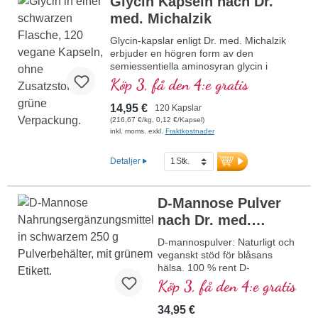
Glycin Kapseln nach Dr.
mer information om Glycin Pulver
med. Michalzik
Glycin-kapslar enligt Dr. med. Michalzik
erbjuder en högren form av den
semiessentiella aminosyran glycin i
kapselform. Denna produkt är särskilt
Köp 3, få den 4:e gratis
formulerad för att, med en daglig dosering
på 1 500–3 000 mg, bidra till att stödja
14,95 €
120 Kapslar
välbefinnande och kroppens egna
(216,67 €/kg, 0,12 €/Kapsel)
processer. Kapselinnehållet är fritt från
inkl. moms. exkl.
Fraktkostnader
tillsatser, veganskt och tillverkas hållbart i
Tyskland. Den miljövänliga förpackningen
Detaljer
av HDPE är fri från mjukgörare, vilket
ytterligare säkerställer produktens kvalitet
och renhet.
D-Mannose Pulver
mer information om glycin-kapslar
nach Dr. med.
Michalzik
D-mannospulver: Naturligt och
veganskt stöd för blåsans
hälsa. 100 % rent D-
mannospulver, högrent och fritt
Köp 3, få den 4:e gratis
från tillsatser. 250 g per burk,
flexibelt att dosera.
34,95 €