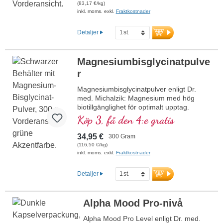
Kombinationen med malat ökar
(83,17 €/kg)
effektiviteten och verkningsgraden. L-
inkl. moms. exkl.
Fraktkostnader
Citrullin verkar synergistiskt med L-Arginin
och stödjer därmed den fysiska
Detaljer
prestationsförmågan. Detta högkvalitativa
kosttillskott tillverkas i Tyskland och är fritt
från tillsatser. Förseglingen är
Magnesiumbisglycinatpulve
aluminiumfri.
r
mer information om L-Citrullin Malat
Magnesiumbisglycinatpulver enligt Dr.
med. Michalzik: Magnesium med hög
biotillgänglighet för optimalt upptag.
Stödjer musklernas och nervernas
Köp 3, få den 4:e gratis
funktion samt energimetabolismen.
Perfekt att dosera med 1,5–3 g per dag,
34,95 €
300 Gram
utan tillsatser, veganskt och hållbart
(116,50 €/kg)
tillverkat i Tyskland, utvecklat av läkare.
inkl. moms. exkl.
Fraktkostnader
Producerat i Tyskland enligt de högsta
standarderna, baserat på över 40 års
Detaljer
expertis inom vitalämnen och över 20 års
produktionserfarenhet.
Magnesiumbisglycinat enligt Dr. med.
Alpha Mood Pro-nivå
Michalzik – för en optimal tillförsel av detta
livsviktiga mineral, beprövat, certifierat
Alpha Mood Pro Level enligt Dr. med.