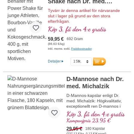
Shake nach Dr. med.
högkvalitativa kosttillskott. Utvecklat
av läkare, beprövat och certifierat –
Michalzik
Tyvärr är denna artikel för närvarande
för din hälsa och vitalitet.
slut i lager på grund av den stora
efterfrågan.
Mer information om D-Ribose-
pulver
Köp 3, få den 4:e gratis
Högkvalitativ proteinshake med alla
essentiella aminosyror (EAAs) och
59,95 €
692 Gram
muskelaminosyror (BCAAs), berikad med
(86,63 €/kg)
kreatin, D-ribos (muskelsocker) och
inkl. moms. exkl.
Fraktkostnader
acetyl-L-karnitin, kollagen, Sango-koraller
som ger 70 mineraler och spårämnen
Detaljer
med kalcium och vitamin D för starka
ben. Fri från artificiella sötningsmedel &
aromer, med naturlig Bourbon-vanilj.
D-Mannose nach Dr.
Utvecklad av läkare, producerad i
Tyskland.
med. Michalzik
Mer information om Young Athletes
D-Mannos-kapslar enligt Dr.
Complete Shake
med. Michalzik: Högkvalitativ,
exceptionellt ren D-mannos i
optimal dosering – vegansk,
Köp 3, få den 4:e gratis
naturlig och fri från tillsatser.
Kampanjpris 23,95 €
Utvecklad för riktad daglig
användning med upp till 5 g
29,95 €
180 Kapslar
högren D-mannos per dag.
(237,13 €/kg, 0,13 €/Kapsel)