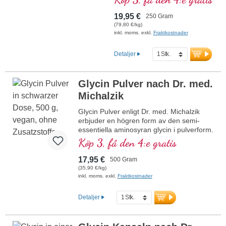
basiska och proteinogena
aminosyra erbjuder en särskilt
19,95 €
250 Gram
hög biotillgänglighet och
(79,80 €/kg)
framställs genom
inkl. moms. exkl.
Fraktkostnader
fermentering. Pulvret är fritt
från alla tillsatser och lämpar
Detaljer
sig idealiskt för daglig
supplementering. Tillverkat i
Tyskland erbjuds det med
Glycin Pulver nach Dr. med.
aluminiumfri försegling.
Michalzik
mer information om L-
Glycin Pulver enligt Dr. med. Michalzik
Arginin Base Pulver
erbjuder en högren form av den semi-
bar
essentiella aminosyran glycin i pulverform.
Denna produkt är särskilt framtagen för
Köp 3, få den 4:e gratis
att genom en daglig dosering på 1,5–3 g
bidra till att stödja välbefinnande och
17,95 €
500 Gram
kroppens egna processer. Pulvret är fritt
(35,90 €/kg)
från tillsatser, veganskt och tillverkas
inkl. moms. exkl.
Fraktkostnader
hållbart i Tyskland. Den miljövänliga
förpackningen av HDPE är fri från
Detaljer
mjukgörare, vilket ytterligare säkerställer
produktens kvalitet och renhet.