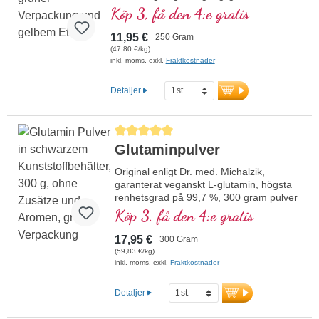
från alla tillsatser och baserat på
Köp 3, få den 4:e gratis
aminosyrorna cystein och metionin.
11,95 €
250 Gram
(47,80 €/kg)
inkl. moms. exkl.
Fraktkostnader
Detaljer
Genomsnittligt betyg på 5 av 5 stjärnor
Glutaminpulver
Original enligt Dr. med. Michalzik,
garanterat veganskt L-glutamin, högsta
renhetsgrad på 99,7 %, 300 gram pulver
från majsfermentering, särskilt väl
Köp 3, få den 4:e gratis
biotillgängligt, fritt från genteknik,
glutenfritt, veganskt, inga tillsatser.
17,95 €
300 Gram
Utvecklat av ett läkarteam under ledning
(59,83 €/kg)
av Dr. med. Alexander Michalzik, över 20
inkl. moms. exkl.
Fraktkostnader
års produktionserfarenhet.
Detaljer